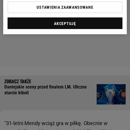
USTAWIENIA ZAAWANSOWANE
AKCEPTUJĘ
Dantejskie sceny przed finałem LM. Uliczne
starcie kiboli
"31-letni Mendy wciąż gra w piłkę. Obecnie w