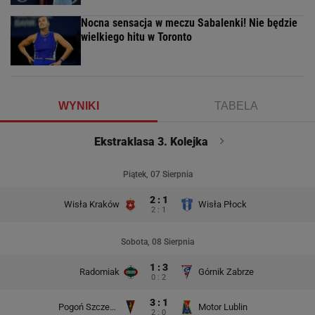
Nocna sensacja w meczu Sabalenki! Nie będzie
wielkiego hitu w Toronto
WYNIKI
TABELA
Ekstraklasa 3. Kolejka
Piątek, 07 Sierpnia
2 : 1
Wisła Kraków
Wisła Płock
2 : 1
Sobota, 08 Sierpnia
1 : 3
Radomiak
Górnik Zabrze
0 : 2
3 : 1
Pogoń Szczecin
Motor Lublin
2 : 0