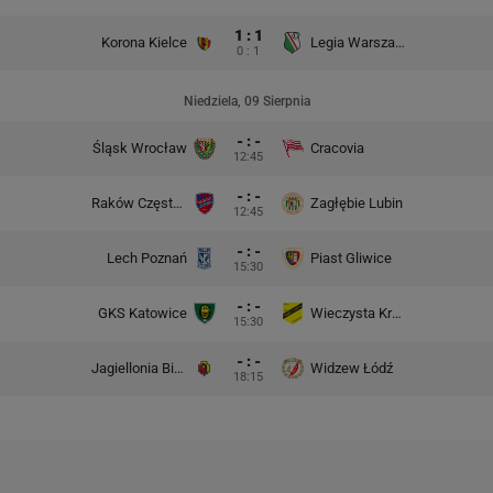
1 : 1
Korona Kielce
Legia Warszawa
0 : 1
Niedziela, 09 Sierpnia
- : -
Śląsk Wrocław
Cracovia
12:45
- : -
Raków Częstochowa
Zagłębie Lubin
12:45
- : -
Lech Poznań
Piast Gliwice
15:30
- : -
GKS Katowice
Wieczysta Kraków
15:30
- : -
Jagiellonia Białystok
Widzew Łódź
18:15