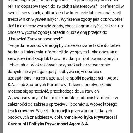
reklam dopasowanych do Twoich zainteresowań i preferencji w
swoich serwisach, aplikacjach i w Internecie lub personalizacji
treści w nich wyświetlanych. Wyrażenie zgody jest dobrowolne.
Jeśli nie chcesz wyrazić zgody, chcesz ograniczyć jej zakres lub
chcesz wycofać zgodę uprzednio udzieloną przejdź do
„Ustawień Zaawansowanych”.
Twoje dane osobowe mogą być przetwarzane także do celów
badania i mierzenia informacji dotyczących funkcjonowania
serwisów i aplikacji lub łączone z danymi dot. świadczonych
Tobie usług. W określonych przypadkach przetwarzanie
danych nie wymaga zgody i odbywa się w oparciu o
uzasadniony interes Gazeta.pl, jej spółki powiązanej – Agora
Zobacz wideo
Kara za obrazę sędziego? Rostkowski:
S.A. – lub Zaufanych Partnerów. Takiemu przetwarzaniu
Jedna literka w słowie może wiele zmienić
możesz się sprzeciwić, przechodząc do „Ustawień
Zaawansowanych” lub przez kontakt z administratorem – w
zależności od zakresu sprzeciwu i podmiotu, wobec którego
Hiszpanie zobaczyli, gdzie gra Mendy. "Ten chłopak
jest kierowany. Więcej informacji o przetwarzaniu danych
przechodzi prawdziwą mękę"
osobowych znajdziesz w dokumencie
Polityka Prywatności
Gazeta.pl
i
Polityka Prywatności Agora S.A.
Na razie trudno uznać pobyt Mendy'ego w Pogoni za