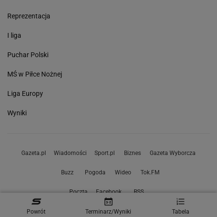
Reprezentacja
I liga
Puchar Polski
MŚ w Piłce Nożnej
Liga Europy
Wyniki
Gazeta.pl
Wiadomości
Sport.pl
Biznes
Gazeta Wyborcza
Buzz
Pogoda
Wideo
Tok.FM
Poczta
Facebook
RSS
Powrót
Terminarz/Wyniki
Tabela