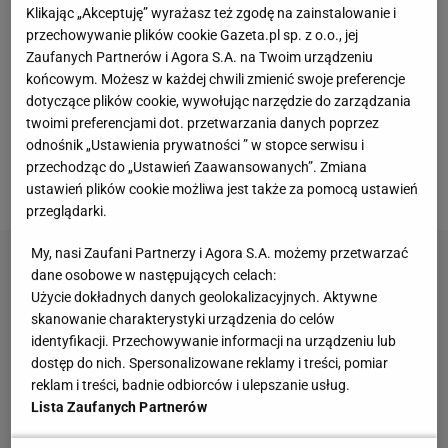
Klikając „Akceptuję” wyrażasz też zgodę na zainstalowanie i
udany. Francuz zagrał w szczecińskich barwach
przechowywanie plików cookie Gazeta.pl sp. z o.o., jej
zaledwie 371 minut w Ekstraklasie. Jego obecność
Zaufanych Partnerów i Agora S.A. na Twoim urządzeniu
w Polsce odnotowała hiszpańska "Marca", która
końcowym. Możesz w każdej chwili zmienić swoje preferencje
dotyczące plików cookie, wywołując narzędzie do zarządzania
traktuje to raczej jako piłkarski upadek obrońcy.
twoimi preferencjami dot. przetwarzania danych poprzez
odnośnik „Ustawienia prywatności ” w stopce serwisu i
"Od pensji 580 tysięcy euro miesięcznie do 11 500:
przechodząc do „Ustawień Zaawansowanych”. Zmiana
skandal, który zmienił życie Mendy'ego" - czytamy.
ustawień plików cookie możliwa jest także za pomocą ustawień
przeglądarki.
My, nasi Zaufani Partnerzy i Agora S.A. możemy przetwarzać
dane osobowe w następujących celach:
Użycie dokładnych danych geolokalizacyjnych. Aktywne
skanowanie charakterystyki urządzenia do celów
identyfikacji. Przechowywanie informacji na urządzeniu lub
dostęp do nich. Spersonalizowane reklamy i treści, pomiar
reklam i treści, badnie odbiorców i ulepszanie usług.
Lista Zaufanych Partnerów