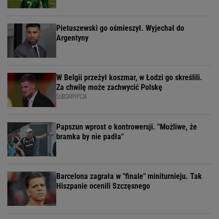
Pietuszewski go ośmieszył. Wyjechał do
Argentyny
W Belgii przeżył koszmar, w Łodzi go skreślili.
Za chwilę może zachwycić Polskę
SUBSKRYPCJA
Papszun wprost o kontrowersji. "Możliwe, że
bramka by nie padła"
Barcelona zagrała w "finale" miniturnieju. Tak
Hiszpanie ocenili Szczęsnego