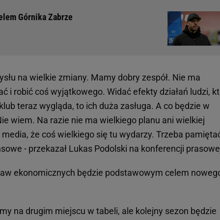
ielem Górnika Zabrze
ysłu na wielkie zmiany. Mamy dobry zespół. Nie ma
ć i robić coś wyjątkowego. Widać efekty działań ludzi, k
n klub teraz wygląda, to ich duża zasługa. A co będzie w
e wiem. Na razie nie ma wielkiego planu ani wielkiej
i i media, że coś wielkiego się tu wydarzy. Trzeba pamięta
nsowe - przekazał Lukas Podolski na konferencji prasowe
e spraw ekonomicznych będzie podstawowym celem noweg
śmy na drugim miejscu w tabeli, ale kolejny sezon będzie