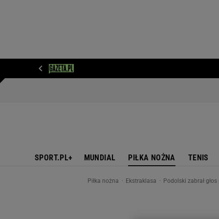
WIADOMOŚCI
NEXT
SPORT
PLOTEK
D
SPORT.PL+
MUNDIAL
PIŁKA NOŻNA
TENIS
Piłka nożna
Ekstraklasa
Podolski zabrał głos