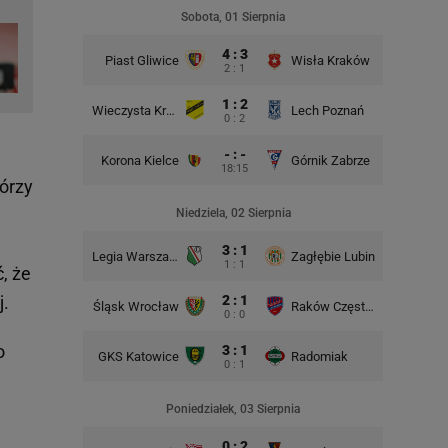
Rad
Sobota, 01 Sierpnia
4 : 3
Piast Gliwice
Wisła Kraków
2 : 1
1 : 2
Wieczysta Kraków
Lech Poznań
Korona 
0 : 2
- : -
Korona Kielce
Górnik Zabrze
18:15
tórzy
Niedziela, 02 Sierpnia
3 : 1
Legia Warszawa
Zagłębie Lubin
Śląsk Wr
1 : 1
ć, że
2 : 1
j.
Śląsk Wrocław
Raków Częstochowa
GKS Kat
0 : 0
o
3 : 1
GKS Katowice
Radomiak
Lech P
0 : 1
Poniedziałek, 03 Sierpnia
0 : 2