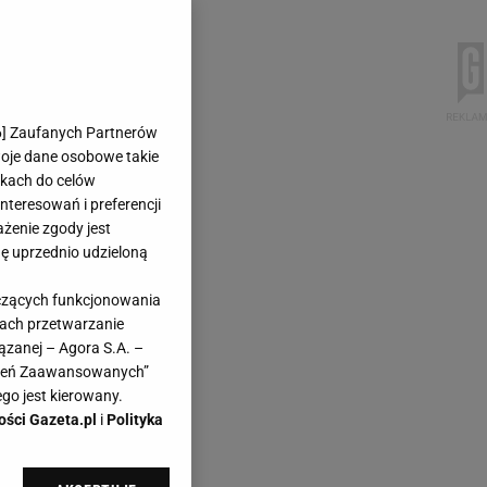
6
] Zaufanych Partnerów
woje dane osobowe takie
likach do celów
teresowań i preferencji
ażenie zgody jest
dę uprzednio udzieloną
yczących funkcjonowania
kach przetwarzanie
ązanej – Agora S.A. –
awień Zaawansowanych”
go jest kierowany.
ości Gazeta.pl
i
Polityka