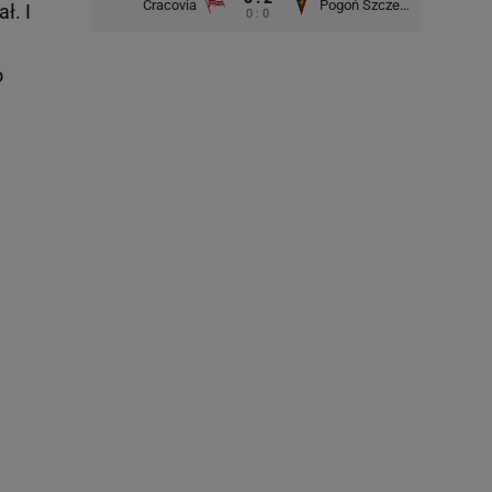
Cracovia
Pogoń Szczecin
ł. I
0 : 0
o