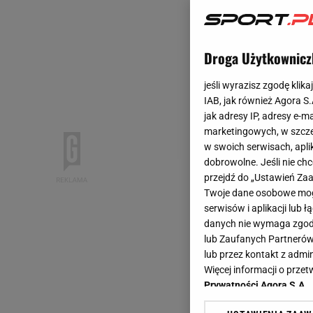
Droga Użytkownicz
jeśli wyrazisz zgodę klika
IAB, jak również Agora S
jak adresy IP, adresy e-m
marketingowych, w szcze
w swoich serwisach, aplik
dobrowolne. Jeśli nie ch
przejdź do „Ustawień Z
Twoje dane osobowe mogą
serwisów i aplikacji lub
danych nie wymaga zgody 
lub Zaufanych Partnerów
lub przez kontakt z admi
Więcej informacji o prz
Prywatności Agora S.A.