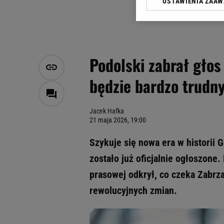
USTAWIENIA ZAA
Klikając „Akceptuję” wyra
Zaufanych Partnerów i A
dotyczące plików cookie,
odnośnik „Ustawienia pr
plików cookie możliwa je
Podolski zabrał głos
My, nasi Zaufani Partne
będzie bardzo trudn
Użycie dokładnych danych
Przechowywanie informacji
badnie odbiorców i uleps
Jacek Hafka
21 maja 2026, 19:00
Szykuje się nowa era w historii 
zostało już oficjalnie ogłoszone.
prasowej odkrył, co czeka Zabrz
rewolucyjnych zmian.