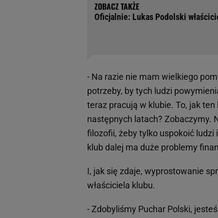
Oficjalnie: Lukas Podolski właścic
- Na razie nie mam wielkiego pom
potrzeby, by tych ludzi powymienia
teraz pracują w klubie. To, jak te
następnych latach? Zobaczymy. Ni
filozofii, żeby tylko uspokoić ludz
klub dalej ma duże problemy fina
I, jak się zdaje, wyprostowani
właściciela klubu.
- Zdobyliśmy Puchar Polski, jeste