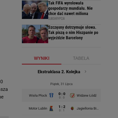
Tak FIFA wyrolowała
gospodarzy mundialu. Nie
chce dać nawet miliona
SUBSKRYPCJA
Szczęsny dotrzymuje słowa.
Tak piszą o nim Hiszpanie po
wyjeździe Barcelony
WYNIKI
TABELA
Ekstraklasa 2. Kolejka
:0
Piątek, 31 Lipca
asza
0 : 0
Wisła Płock
Widzew Łódź
Wisła K
ne
0 : 0
1 : 2
Motor Lublin
Jagiellonia Białystok
0 : 1