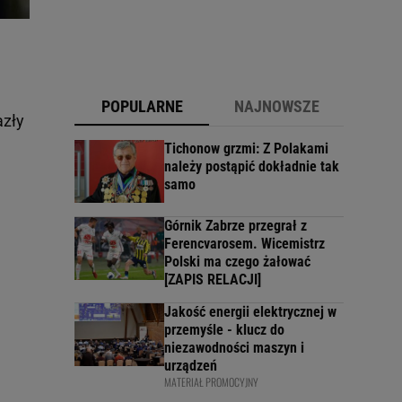
POPULARNE
NAJNOWSZE
azły
Tichonow grzmi: Z Polakami
należy postąpić dokładnie tak
samo
Górnik Zabrze przegrał z
Ferencvarosem. Wicemistrz
Polski ma czego żałować
[ZAPIS RELACJI]
Jakość energii elektrycznej w
przemyśle - klucz do
niezawodności maszyn i
urządzeń
MATERIAŁ PROMOCYJNY