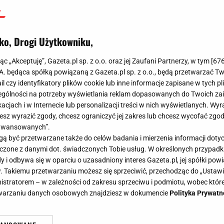
ko, Drogi Użytkowniku,
jąc „Akceptuję”, Gazeta.pl sp. z o.o. oraz jej Zaufani Partnerzy, w tym [
67
.A. będąca spółką powiązaną z Gazeta.pl sp. z o.o., będą przetwarzać T
ail czy identyfikatory plików cookie lub inne informacje zapisane w tych p
gólności na potrzeby wyświetlania reklam dopasowanych do Twoich zain
acjach i w Internecie lub personalizacji treści w nich wyświetlanych. Wyr
cesz wyrazić zgody, chcesz ograniczyć jej zakres lub chcesz wycofać zgo
aawansowanych”.
 być przetwarzane także do celów badania i mierzenia informacji dot
 łączone z danymi dot. świadczonych Tobie usług. W określonych przypad
i odbywa się w oparciu o uzasadniony interes Gazeta.pl, jej spółki powi
. Takiemu przetwarzaniu możesz się sprzeciwić, przechodząc do „Ust
nistratorem – w zależności od zakresu sprzeciwu i podmiotu, wobec które
etwarzaniu danych osobowych znajdziesz w dokumencie
Polityka Prywatn