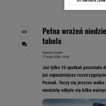
USTAWIENIA ZAA
Klikając „Akceptuję” wyra
Zaufanych Partnerów i A
dotyczące plików cookie,
odnośnik „Ustawienia pr
plików cookie możliwa je
Pełna wrażeń niedzie
My, nasi Zaufani Partne
tabela
Użycie dokładnych danych
Przechowywanie informacji
badnie odbiorców i uleps
Mateusz Gaweł
17 maja 2026, 19:38
Już tylko 10 spotkań pozostało 
już najważniejsze rozstrzygnięci
Poznań. Toczy się jeszcze walka o
niedzielę odbyło się kilka ważny