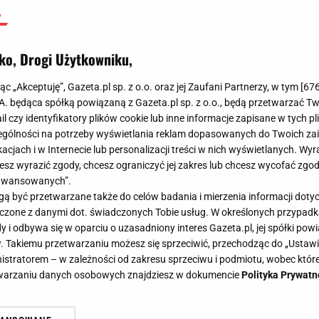
ko, Drogi Użytkowniku,
jąc „Akceptuję”, Gazeta.pl sp. z o.o. oraz jej Zaufani Partnerzy, w tym [
67
.A. będąca spółką powiązaną z Gazeta.pl sp. z o.o., będą przetwarzać T
ail czy identyfikatory plików cookie lub inne informacje zapisane w tych p
gólności na potrzeby wyświetlania reklam dopasowanych do Twoich zain
acjach i w Internecie lub personalizacji treści w nich wyświetlanych. Wyr
cesz wyrazić zgody, chcesz ograniczyć jej zakres lub chcesz wycofać zgo
aawansowanych”.
 być przetwarzane także do celów badania i mierzenia informacji dot
 łączone z danymi dot. świadczonych Tobie usług. W określonych przypad
i odbywa się w oparciu o uzasadniony interes Gazeta.pl, jej spółki powi
. Takiemu przetwarzaniu możesz się sprzeciwić, przechodząc do „Ust
nistratorem – w zależności od zakresu sprzeciwu i podmiotu, wobec które
etwarzaniu danych osobowych znajdziesz w dokumencie
Polityka Prywatn