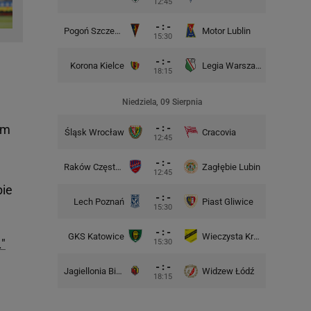
12:45
- : -
Pogoń Szczecin
Motor Lublin
Piast G
15:30
- : -
Korona Kielce
Legia Warszawa
Widzew
18:15
Niedziela, 09 Sierpnia
- : -
em
Śląsk Wrocław
Cracovia
Motor 
12:45
- : -
Raków Częstochowa
Zagłębie Lubin
12:45
bie
- : -
Lech Poznań
Piast Gliwice
Cra
15:30
- : -
GKS Katowice
Wieczysta Kraków
Wisła 
."
15:30
- : -
Jagiellonia Białystok
Widzew Łódź
Górnik 
18:15