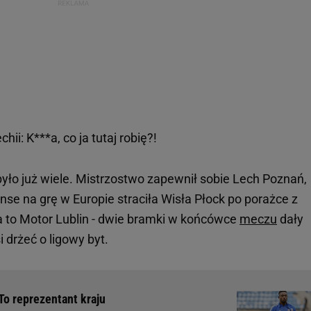
hii: K***a, co ja tutaj robię?!
ło już wiele. Mistrzostwo zapewnił sobie Lech Poznań,
se na grę w Europie straciła Wisła Płock po porażce z
a to Motor Lublin - dwie bramki w końcówce
meczu
dały
 drżeć o ligowy byt.
To reprezentant kraju