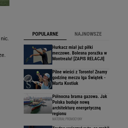
POPULARNE
NAJNOWSZE
nic.
Hurkacz miał już piłki
meczowe. Bolesna porażka w
ze.
Montrealu! [ZAPIS RELACJI]
Pilne wieści z Toronto! Znamy
godzinę meczu Iga Świątek -
Marta Kostiuk
Północna brama gazowa. Jak
Polska buduje nową
architekturę energetyczną
regionu
MATERIAŁ PROMOCYJNY