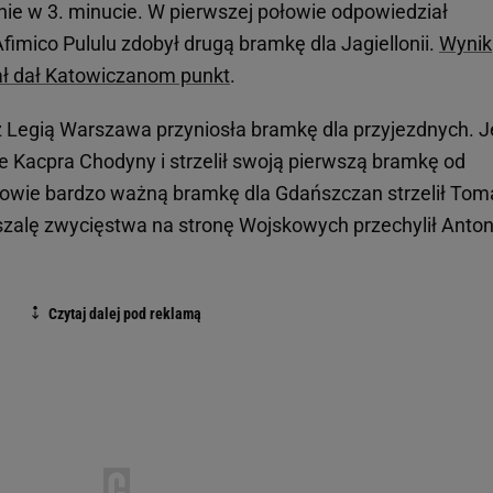
ie w 3. minucie. W pierwszej połowie odpowiedział
Afimico Pululu zdobył drugą bramkę dla Jagiellonii.
Wynik
rzał dał Katowiczanom punkt
.
 Legią Warszawa przyniosła bramkę dla przyjezdnych. J
 Kacpra Chodyny i strzelił swoją pierwszą bramkę od
ołowie bardzo ważną bramkę dla Gdańszczan strzelił Tom
szalę zwycięstwa na stronę Wojskowych przechylił Anton