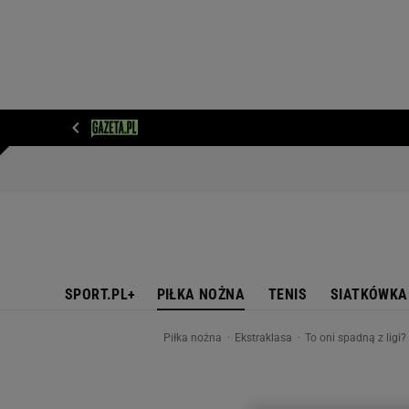
WIADOMOŚCI
NEXT
SPORT
PLOTEK
D
SPORT.PL+
PIŁKA NOŻNA
TENIS
SIATKÓWKA
Piłka nożna
Ekstraklasa
To oni spadną z ligi?