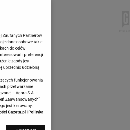
6
] Zaufanych Partnerów
woje dane osobowe takie
likach do celów
teresowań i preferencji
ażenie zgody jest
dę uprzednio udzieloną
yczących funkcjonowania
kach przetwarzanie
ązanej – Agora S.A. –
awień Zaawansowanych”
go jest kierowany.
ości Gazeta.pl
i
Polityka