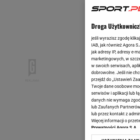
Droga Użytkownicz
jeśli wyrazisz zgodę klika
IAB, jak również Agora S
jak adresy IP, adresy e-m
marketingowych, w szcze
w swoich serwisach, aplik
dobrowolne. Jeśli nie ch
przejdź do „Ustawień Z
Twoje dane osobowe mogą
serwisów i aplikacji lub
danych nie wymaga zgody 
lub Zaufanych Partnerów
lub przez kontakt z admi
Więcej informacji o prz
Prywatności Agora S.A.