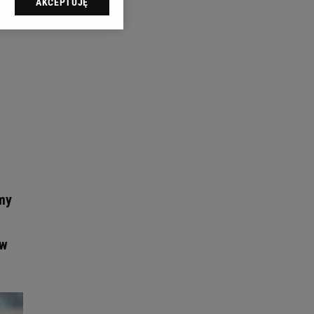
AKCEPTUJĘ
l sp. z o.o., jej
ić swoje preferencje
arzania danych poprzez
ych”. Zmiana ustawień
ach:
 celów identyfikacji.
omiar reklam i treści,
śmy
 w