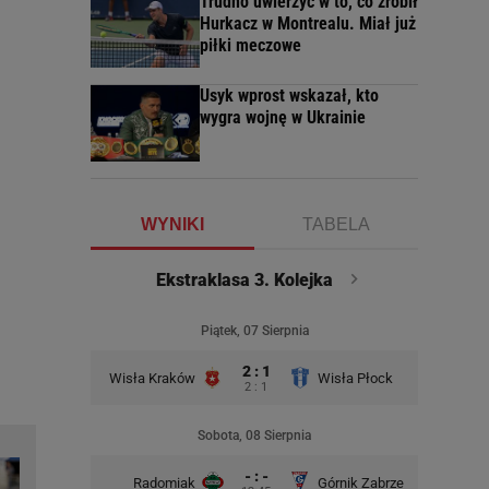
Trudno uwierzyć w to, co zrobił
Hurkacz w Montrealu. Miał już
piłki meczowe
Usyk wprost wskazał, kto
wygra wojnę w Ukrainie
WYNIKI
TABELA
Ekstraklasa 3. Kolejka
Piątek, 07 Sierpnia
2 : 1
Wisła Kraków
Wisła Płock
2 : 1
Sobota, 08 Sierpnia
- : -
Radomiak
Górnik Zabrze
Zagłębie