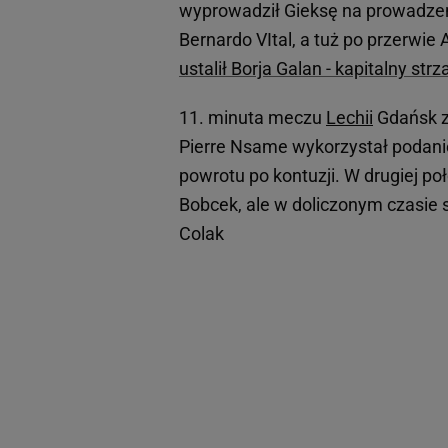
wyprowadził Gieksę na prowadzen
Bernardo VItal, a tuż po przerwie 
ustalił Borja Galan - kapitalny st
11. minuta meczu
Lechii
Gdańsk z
Pierre Nsame wykorzystał podanie
powrotu po kontuzji. W drugiej p
Bobcek, ale w doliczonym czasie 
Colak