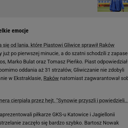
elkie emocje
 się od lania, które Piastowi Gliwice sprawił Raków
y już po pierwszej minucie, a do szatni schodzili z zapas
los, Marko Bulat oraz Tomasz Pieńko. Piast odpowiedział
pomimo oddania aż 31 strzałów, Gliwiczanie nie zdobyli
ie w Ekstraklasie,
Raków
natomiast zagwarantował so
era cierpiała przez hejt. "Synowie przyszli i powiedzieli..
aprezentowali piłkarze GKS-u Katowice i Jagiellonii
strzelanie zaczęło się bardzo szybko. Bartosz Nowak