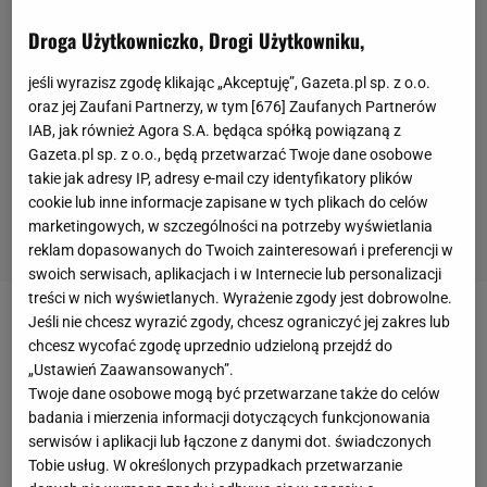
Droga Użytkowniczko, Drogi Użytkowniku,
jeśli wyrazisz zgodę klikając „Akceptuję”, Gazeta.pl sp. z o.o.
oraz jej Zaufani Partnerzy, w tym [
676
] Zaufanych Partnerów
IAB, jak również Agora S.A. będąca spółką powiązaną z
Gazeta.pl sp. z o.o., będą przetwarzać Twoje dane osobowe
takie jak adresy IP, adresy e-mail czy identyfikatory plików
cookie lub inne informacje zapisane w tych plikach do celów
marketingowych, w szczególności na potrzeby wyświetlania
reklam dopasowanych do Twoich zainteresowań i preferencji w
swoich serwisach, aplikacjach i w Internecie lub personalizacji
treści w nich wyświetlanych. Wyrażenie zgody jest dobrowolne.
Jeśli nie chcesz wyrazić zgody, chcesz ograniczyć jej zakres lub
Nie tak wyobrażali sobie ten sezon działacze i kibice
chcesz wycofać zgodę uprzednio udzieloną przejdź do
Widzewa Łódź. Od kiedy Robert Dobrzycki jest
„Ustawień Zaawansowanych”.
właścicielem klubu, to na
transfery
przeznaczone
Twoje dane osobowe mogą być przetwarzane także do celów
badania i mierzenia informacji dotyczących funkcjonowania
ogromne pieniądze, jak na polskie warunki.
serwisów i aplikacji lub łączone z danymi dot. świadczonych
Wydawać by się mogło, że Łodzianie szybko staną
Tobie usług. W określonych przypadkach przetwarzanie