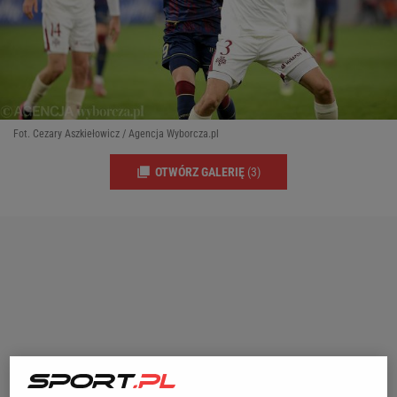
Fot. Cezary Aszkiełowicz / Agencja Wyborcza.pl
OTWÓRZ GALERIĘ
(3)