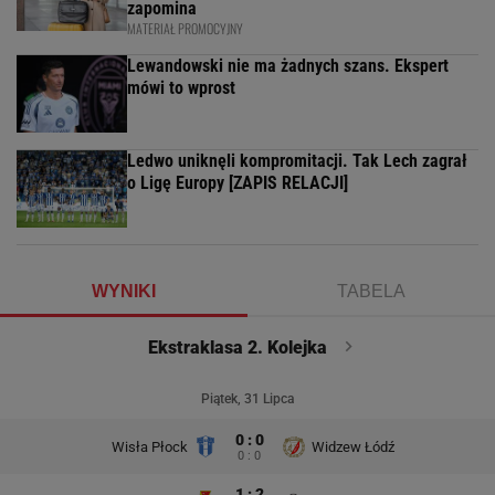
zapomina
MATERIAŁ PROMOCYJNY
Lewandowski nie ma żadnych szans. Ekspert
mówi to wprost
Ledwo uniknęli kompromitacji. Tak Lech zagrał
o Ligę Europy [ZAPIS RELACJI]
WYNIKI
TABELA
Ekstraklasa 2. Kolejka
Piątek, 31 Lipca
0 : 0
Wisła Płock
Widzew Łódź
0 : 0
1 : 2