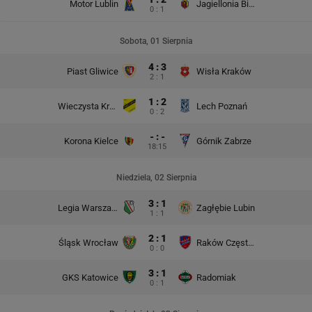
Motor Lublin
Jagiellonia Białystok
0 : 1
Sobota, 01 Sierpnia
4 : 3
Piast Gliwice
Wisła Kraków
2 : 1
1 : 2
Wieczysta Kraków
Lech Poznań
0 : 2
- : -
Korona Kielce
Górnik Zabrze
18:15
Niedziela, 02 Sierpnia
3 : 1
Legia Warszawa
Zagłębie Lubin
1 : 1
2 : 1
Śląsk Wrocław
Raków Częstochowa
0 : 0
3 : 1
GKS Katowice
Radomiak
0 : 1