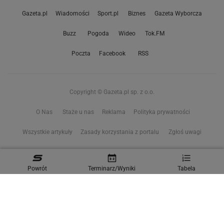
Gazeta.pl
Wiadomości
Sport.pl
Biznes
Gazeta Wyborcza
Buzz
Pogoda
Wideo
Tok.FM
Poczta
Facebook
RSS
Copyright © Gazeta.pl sp. z o.o.
O Nas
Staże u nas
Reklama
Polityka prywatności
Wszystkie artykuły
Zasady korzystania z portalu
Zgłoś uwagi
Ustawienia prywatności
Powrót
Terminarz/Wyniki
Tabela
Właściciel niniejszego serwisu nie wyraża zgody na zwielokrotnianie ani inne
korzystanie z utworów rozpowszechnionych w tym serwisie, w celu
eksploracji tekstów i danych. Więcej informacji w
zastrzeżeniu dot. eksploracji tekstów i danych