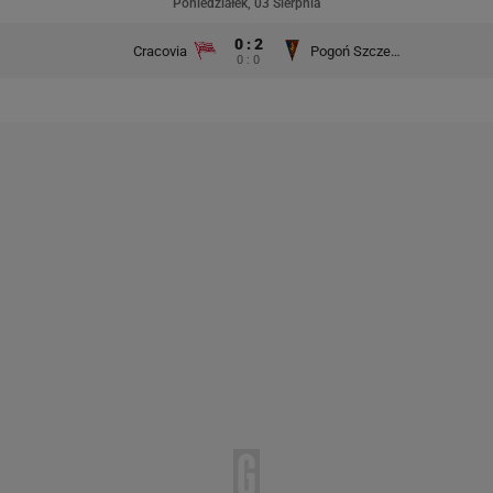
Poniedziałek, 03 Sierpnia
0 : 2
Cracovia
Pogoń Szczecin
0 : 0