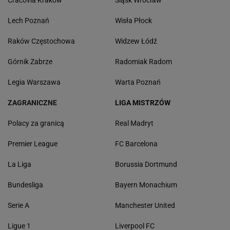
Cracovia Kraków
Śląsk Wrocław
Lech Poznań
Wisła Płock
Raków Częstochowa
Widzew Łódź
Górnik Zabrze
Radomiak Radom
Legia Warszawa
Warta Poznań
ZAGRANICZNE
LIGA MISTRZÓW
Polacy za granicą
Real Madryt
Premier League
FC Barcelona
La Liga
Borussia Dortmund
Bundesliga
Bayern Monachium
Serie A
Manchester United
Ligue 1
Liverpool FC