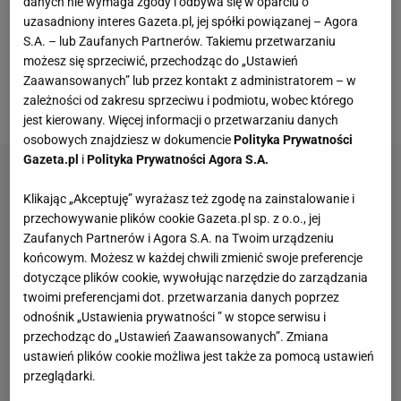
się potentatem również pod kątem sportowym, a
danych nie wymaga zgody i odbywa się w oparciu o
uzasadniony interes Gazeta.pl, jej spółki powiązanej – Agora
tymczasem rozpaczliwie walczą o utrzymanie w
S.A. – lub Zaufanych Partnerów. Takiemu przetwarzaniu
PKO Ekstraklasie. Po ostatniej porażce z Koroną
możesz się sprzeciwić, przechodząc do „Ustawień
Kielce (0:1) trudno powiedzieć, by na finiszu
Zaawansowanych” lub przez kontakt z administratorem – w
zależności od zakresu sprzeciwu i podmiotu, wobec którego
rozgrywek wszystko mieli w swoich rękach.
jest kierowany. Więcej informacji o przetwarzaniu danych
osobowych znajdziesz w dokumencie
Polityka Prywatności
Gazeta.pl
i
Polityka Prywatności Agora S.A.
Klikając „Akceptuję” wyrażasz też zgodę na zainstalowanie i
przechowywanie plików cookie Gazeta.pl sp. z o.o., jej
Zaufanych Partnerów i Agora S.A. na Twoim urządzeniu
końcowym. Możesz w każdej chwili zmienić swoje preferencje
dotyczące plików cookie, wywołując narzędzie do zarządzania
twoimi preferencjami dot. przetwarzania danych poprzez
odnośnik „Ustawienia prywatności ” w stopce serwisu i
przechodząc do „Ustawień Zaawansowanych”. Zmiana
ustawień plików cookie możliwa jest także za pomocą ustawień
przeglądarki.