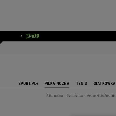
WIADOMOŚCI
NEXT
SPORT
PLOTEK
D
SPORT.PL+
PIŁKA NOŻNA
TENIS
SIATKÓWKA
Piłka nożna
Ekstraklasa
Media: Niels Frederi