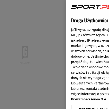
Droga Użytkownicz
jeśli wyrazisz zgodę klika
IAB, jak również Agora S
jak adresy IP, adresy e-m
marketingowych, w szcze
w swoich serwisach, aplik
dobrowolne. Jeśli nie ch
przejdź do „Ustawień Z
Twoje dane osobowe mogą
serwisów i aplikacji lub
danych nie wymaga zgody 
lub Zaufanych Partnerów
lub przez kontakt z admi
Więcej informacji o prz
Prywatności Agora S.A.