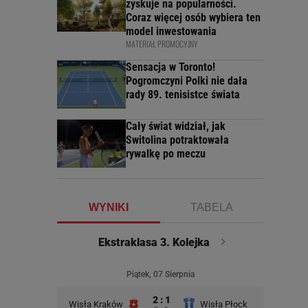
zyskuje na popularności.
Coraz więcej osób wybiera ten
model inwestowania
MATERIAŁ PROMOCYJNY
Sensacja w Toronto!
Pogromczyni Polki nie dała
rady 89. tenisistce świata
Cały świat widział, jak
Switolina potraktowała
rywalkę po meczu
WYNIKI
TABELA
Ekstraklasa 3. Kolejka
Piątek, 07 Sierpnia
2 : 1
Wisła Kraków
Wisła Płock