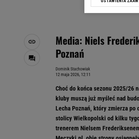
USTAWIENIA ZAA
Klikając „Akceptuję” wyra
Zaufanych Partnerów i A
dotyczące plików cookie,
odnośnik „Ustawienia pr
plików cookie możliwa je
Media: Niels Frederi
My, nasi Zaufani Partne
Poznań
Użycie dokładnych danych
Przechowywanie informacji
badnie odbiorców i uleps
Dominik Stachowiak
12 maja 2026, 12:11
Choć do końca sezonu 2025/26 na 
kluby muszą już myśleć nad budo
Lecha Poznań, który zmierza po 
stolicy Wielkopolski od kilku ty
trenerem Nielsem Frederiksenem
Meczyki.pl, obie strony osiągnę