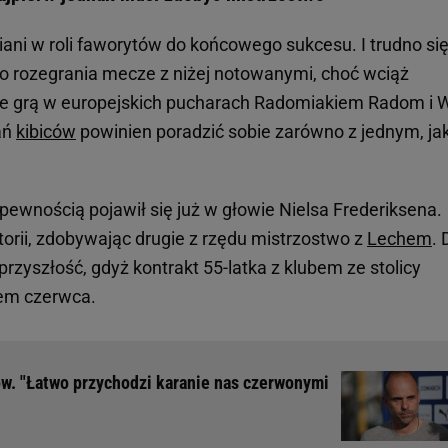
wiani w roli faworytów do końcowego sukcesu. I trudno si
o rozegrania mecze z niżej notowanymi, choć wciąż
e grą w europejskich pucharach Radomiakiem Radom i W
ań
kibiców
powinien poradzić sobie zarówno z jednym, jak 
 pewnością pojawił się już w głowie Nielsa Frederiksena.
torii, zdobywając drugie z rzędu mistrzostwo z
Lechem
. 
 przyszłość, gdyż kontrakt 55-latka z klubem ze stolicy
cem czerwca.
w. "Łatwo przychodzi karanie nas czerwonymi