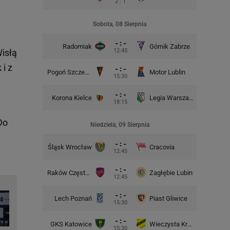
2 : 1
ę
Sobota, 08 Sierpnia
- : -
Radomiak
Górnik Zabrze
Zagłębie
12:45
isłą
i z
- : -
Pogoń Szczecin
Motor Lublin
Piast G
15:30
- : -
Korona Kielce
Legia Warszawa
Widzew
18:15
Do
Niedziela, 09 Sierpnia
- : -
Śląsk Wrocław
Cracovia
Motor 
12:45
- : -
Raków Częstochowa
Zagłębie Lubin
12:45
- : -
Lech Poznań
Piast Gliwice
Cra
15:30
- : -
GKS Katowice
Wieczysta Kraków
Wisła 
15:30