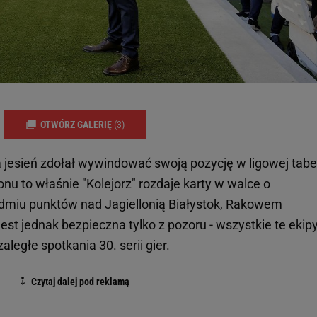
OTWÓRZ GALERIĘ
(3)
esień zdołał wywindować swoją pozycję w ligowej tabeli
nu to właśnie "Kolejorz" rozdaje karty w walce o
edmiu punktów nad Jagiellonią Białystok, Rakowem
st jednak bezpieczna tylko z pozoru - wszystkie te ekip
ległe spotkania 30. serii gier.