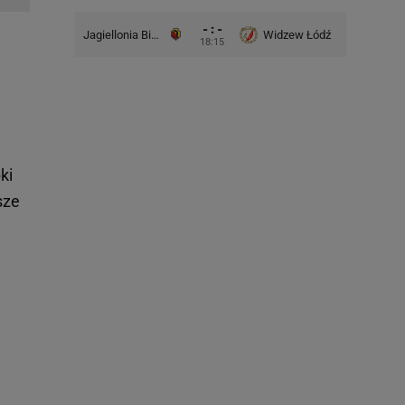
- : -
Jagiellonia Białystok
Widzew Łódź
Górnik 
18:15
ki
sze