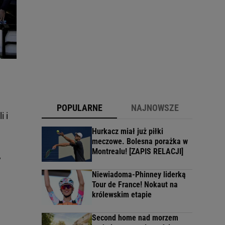
POPULARNE
NAJNOWSZE
 i
Hurkacz miał już piłki
meczowe. Bolesna porażka w
Montrealu! [ZAPIS RELACJI]
y
Niewiadoma-Phinney liderką
Tour de France! Nokaut na
królewskim etapie
Second home nad morzem