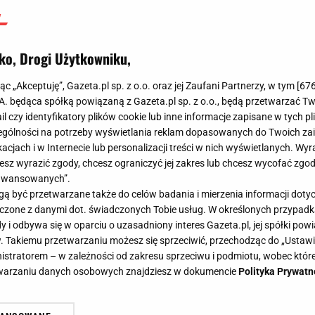
ko, Drogi Użytkowniku,
jąc „Akceptuję”, Gazeta.pl sp. z o.o. oraz jej Zaufani Partnerzy, w tym [
67
.A. będąca spółką powiązaną z Gazeta.pl sp. z o.o., będą przetwarzać T
ail czy identyfikatory plików cookie lub inne informacje zapisane w tych p
gólności na potrzeby wyświetlania reklam dopasowanych do Twoich zain
acjach i w Internecie lub personalizacji treści w nich wyświetlanych. Wyr
cesz wyrazić zgody, chcesz ograniczyć jej zakres lub chcesz wycofać zgo
aawansowanych”.
 być przetwarzane także do celów badania i mierzenia informacji dot
 łączone z danymi dot. świadczonych Tobie usług. W określonych przypad
i odbywa się w oparciu o uzasadniony interes Gazeta.pl, jej spółki powi
. Takiemu przetwarzaniu możesz się sprzeciwić, przechodząc do „Ust
nistratorem – w zależności od zakresu sprzeciwu i podmiotu, wobec które
etwarzaniu danych osobowych znajdziesz w dokumencie
Polityka Prywatn