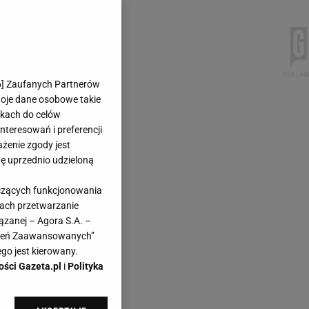
6
] Zaufanych Partnerów
woje dane osobowe takie
likach do celów
teresowań i preferencji
ażenie zgody jest
dę uprzednio udzieloną
yczących funkcjonowania
kach przetwarzanie
ązanej – Agora S.A. –
awień Zaawansowanych”
go jest kierowany.
ości Gazeta.pl
i
Polityka