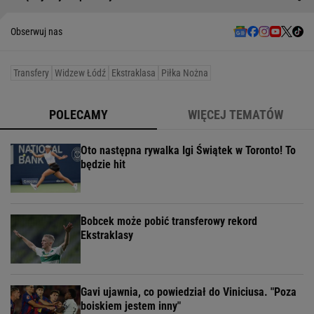
Obserwuj nas
Transfery
Widzew Łódź
Ekstraklasa
Piłka Nożna
POLECAMY
WIĘCEJ TEMATÓW
Oto następna rywalka Igi Świątek w Toronto! To
będzie hit
Bobcek może pobić transferowy rekord
Ekstraklasy
Gavi ujawnia, co powiedział do Viniciusa. "Poza
boiskiem jestem inny"