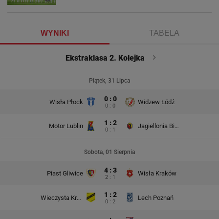
WYNIKI
TABELA
Ekstraklasa 2. Kolejka
Piątek, 31 Lipca
0 : 0
Wisła Płock
Widzew Łódź
0 : 0
1 : 2
Motor Lublin
Jagiellonia Białystok
0 : 1
Sobota, 01 Sierpnia
4 : 3
Piast Gliwice
Wisła Kraków
2 : 1
1 : 2
Wieczysta Kraków
Lech Poznań
0 : 2
- : -