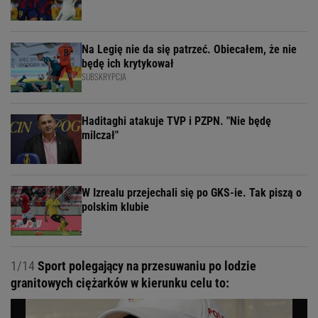
Na Legię nie da się patrzeć. Obiecałem, że nie
będę ich krytykował
SUBSKRYPCJA
Haditaghi atakuje TVP i PZPN. "Nie będę
milczał"
W Izrealu przejechali się po GKS-ie. Tak piszą o
polskim klubie
1/14
Sport polegający na przesuwaniu po lodzie
granitowych ciężarków w kierunku celu to: