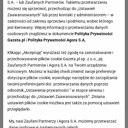
S.A. – lub Zaufanych Partnerów. Takiemu przetwarzaniu
możesz się sprzeciwić, przechodząc do „Ustawień
Zaawansowanych” lub przez kontakt z administratorem – w
zależności od zakresu sprzeciwu i podmiotu, wobec którego
jest kierowany. Więcej informacji o przetwarzaniu danych
osobowych znajdziesz w dokumencie
Polityka Prywatności
Gazeta.pl
i
Polityka Prywatności Agora S.A.
Klikając „Akceptuję” wyrażasz też zgodę na zainstalowanie i
przechowywanie plików cookie Gazeta.pl sp. z o.o., jej
Zaufanych Partnerów i Agora S.A. na Twoim urządzeniu
końcowym. Możesz w każdej chwili zmienić swoje preferencje
dotyczące plików cookie, wywołując narzędzie do zarządzania
twoimi preferencjami dot. przetwarzania danych poprzez
odnośnik „Ustawienia prywatności ” w stopce serwisu i
przechodząc do „Ustawień Zaawansowanych”. Zmiana
ustawień plików cookie możliwa jest także za pomocą ustawień
przeglądarki.
My, nasi Zaufani Partnerzy i Agora S.A. możemy przetwarzać
Zobacz wideo
Mistrzostwa Polski w siatkówce.
dane osobowe w następujących celach: