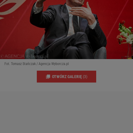
Fot. Tomasz Stańczak / Agencja Wyborcza.pl
OTWÓRZ GALERIĘ
(3)