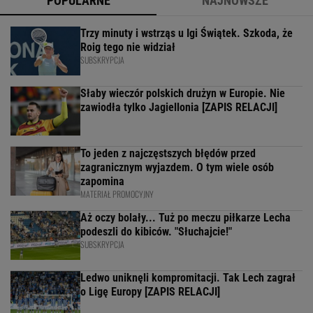
POPULARNE
NAJNOWSZE
Trzy minuty i wstrząs u Igi Świątek. Szkoda, że
Roig tego nie widział
SUBSKRYPCJA
Słaby wieczór polskich drużyn w Europie. Nie
zawiodła tylko Jagiellonia [ZAPIS RELACJI]
To jeden z najczęstszych błędów przed
zagranicznym wyjazdem. O tym wiele osób
zapomina
MATERIAŁ PROMOCYJNY
Aż oczy bolały... Tuż po meczu piłkarze Lecha
podeszli do kibiców. "Słuchajcie!"
SUBSKRYPCJA
Ledwo uniknęli kompromitacji. Tak Lech zagrał
o Ligę Europy [ZAPIS RELACJI]