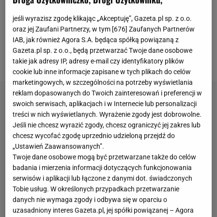
Ekstraklasie. I choć wizja spadku trochę się oddaliła
dzięki wygranej 3:1 z Lechią Gdańsk, to sytuacja
jeśli wyrazisz zgodę klikając „Akceptuję”, Gazeta.pl sp. z o.o.
oraz jej Zaufani Partnerzy, w tym [
676
] Zaufanych Partnerów
Widzewa w Ekstraklasie wciąż jest kiepska.
IAB, jak również Agora S.A. będąca spółką powiązaną z
Łodzianie mają tylko jeden punkt przewagi nad
Gazeta.pl sp. z o.o., będą przetwarzać Twoje dane osobowe
strefą spadkową.
takie jak adresy IP, adresy e-mail czy identyfikatory plików
cookie lub inne informacje zapisane w tych plikach do celów
marketingowych, w szczególności na potrzeby wyświetlania
reklam dopasowanych do Twoich zainteresowań i preferencji w
swoich serwisach, aplikacjach i w Internecie lub personalizacji
treści w nich wyświetlanych. Wyrażenie zgody jest dobrowolne.
Jeśli nie chcesz wyrazić zgody, chcesz ograniczyć jej zakres lub
chcesz wycofać zgodę uprzednio udzieloną przejdź do
„Ustawień Zaawansowanych”.
Twoje dane osobowe mogą być przetwarzane także do celów
badania i mierzenia informacji dotyczących funkcjonowania
serwisów i aplikacji lub łączone z danymi dot. świadczonych
Tobie usług. W określonych przypadkach przetwarzanie
danych nie wymaga zgody i odbywa się w oparciu o
uzasadniony interes Gazeta.pl, jej spółki powiązanej – Agora