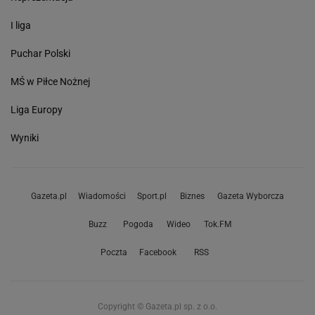
I liga
Puchar Polski
MŚ w Piłce Nożnej
Liga Europy
Wyniki
Gazeta.pl
Wiadomości
Sport.pl
Biznes
Gazeta Wyborcza
Buzz
Pogoda
Wideo
Tok.FM
Poczta
Facebook
RSS
Copyright © Gazeta.pl sp. z o.o.