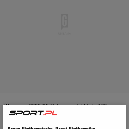
W sezonie 2025/26
Widzew
wydał blisko 100
milionów złotych na transfery. Nic to nie dało.
Łodzianie przez cały sezon walczą o utrzymanie w
Droga Użytkowniczko, Drogi Użytkowniku,