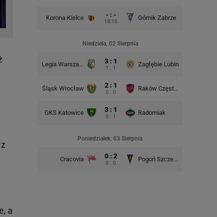
- : -
Korona Kielce
Górnik Zabrze
18:15
Śląsk Wro
Niedziela, 02 Sierpnia
ż
3 : 1
Legia Warszawa
Zagłębie Lubin
1 : 1
2 : 1
Śląsk Wrocław
Raków Częstochowa
Lech Po
0 : 0
3 : 1
GKS Katowice
Radomiak
GKS Kato
0 : 1
Poniedziałek, 03 Sierpnia
 z
0 : 2
Cracovia
Pogoń Szczecin
0 : 0
e, a