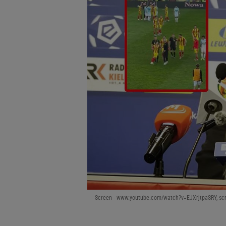
Screen - www.youtube.com/watch?v=EJXrjtpaSRY, sc