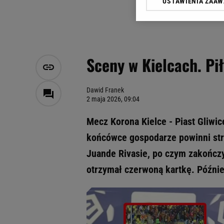
USTAWIENIA ZAA
Klikając „Akceptuję” wyra
Zaufanych Partnerów i A
dotyczące plików cookie,
odnośnik „Ustawienia pr
plików cookie możliwa je
Sceny w Kielcach. Pił
My, nasi Zaufani Partne
Użycie dokładnych danych
Przechowywanie informacji
Dawid Franek
2 maja 2026, 09:04
badnie odbiorców i uleps
Mecz Korona Kielce - Piast Gliwic
końcówce gospodarze powinni strze
Juande Rivasie, po czym zakończy
otrzymał czerwoną kartkę. Późnie