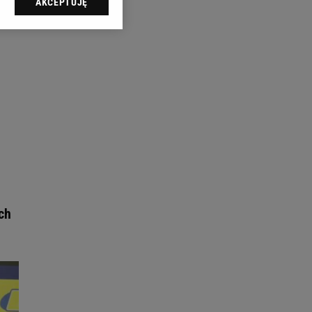
AKCEPTUJĘ
l sp. z o.o., jej
ić swoje preferencje
arzania danych poprzez
ych”. Zmiana ustawień
ach:
 celów identyfikacji.
omiar reklam i treści,
ch