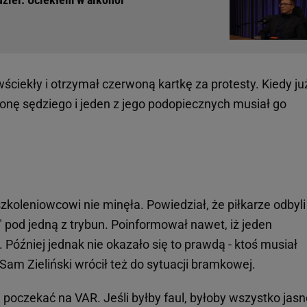
 wściekły i otrzymał czerwoną kartkę za protesty. Kiedy ju
ronę sędziego i jeden z jego podopiecznych musiał go
koleniowcowi nie minęła. Powiedział, że piłkarze odbyli
d jedną z trybun. Poinformował nawet, iż jeden
Później jednak nie okazało się to prawdą - ktoś musiał
am Zieliński wrócił też do sytuacji bramkowej.
i poczekać na VAR. Jeśli byłby faul, byłoby wszystko jasn