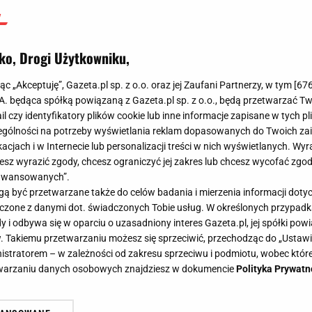
ko, Drogi Użytkowniku,
jąc „Akceptuję”, Gazeta.pl sp. z o.o. oraz jej Zaufani Partnerzy, w tym [
67
.A. będąca spółką powiązaną z Gazeta.pl sp. z o.o., będą przetwarzać T
ail czy identyfikatory plików cookie lub inne informacje zapisane w tych p
gólności na potrzeby wyświetlania reklam dopasowanych do Twoich zain
acjach i w Internecie lub personalizacji treści w nich wyświetlanych. Wyr
cesz wyrazić zgody, chcesz ograniczyć jej zakres lub chcesz wycofać zgo
aawansowanych”.
 być przetwarzane także do celów badania i mierzenia informacji dot
 łączone z danymi dot. świadczonych Tobie usług. W określonych przypad
i odbywa się w oparciu o uzasadniony interes Gazeta.pl, jej spółki powi
. Takiemu przetwarzaniu możesz się sprzeciwić, przechodząc do „Ust
nistratorem – w zależności od zakresu sprzeciwu i podmiotu, wobec które
etwarzaniu danych osobowych znajdziesz w dokumencie
Polityka Prywatn