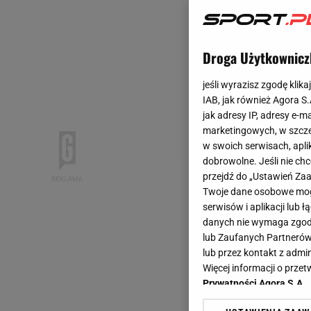
Droga Użytkownicz
jeśli wyrazisz zgodę klika
IAB, jak również Agora S
jak adresy IP, adresy e-m
marketingowych, w szcze
w swoich serwisach, aplik
dobrowolne. Jeśli nie ch
przejdź do „Ustawień Z
Twoje dane osobowe mogą
serwisów i aplikacji lub
danych nie wymaga zgody 
lub Zaufanych Partnerów
lub przez kontakt z admi
Więcej informacji o prz
Prywatności Agora S.A.