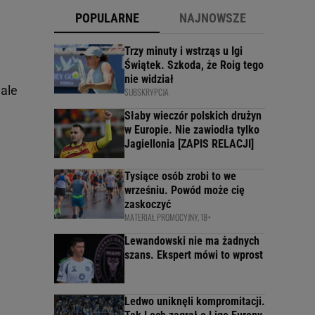
POPULARNE
NAJNOWSZE
Trzy minuty i wstrząs u Igi
Świątek. Szkoda, że Roig tego
nie widział
 ale
SUBSKRYPCJA
Słaby wieczór polskich drużyn
w Europie. Nie zawiodła tylko
Jagiellonia [ZAPIS RELACJI]
Tysiące osób zrobi to we
wrześniu. Powód może cię
zaskoczyć
MATERIAŁ PROMOCYJNY, 18+
Lewandowski nie ma żadnych
szans. Ekspert mówi to wprost
Ledwo uniknęli kompromitacji.