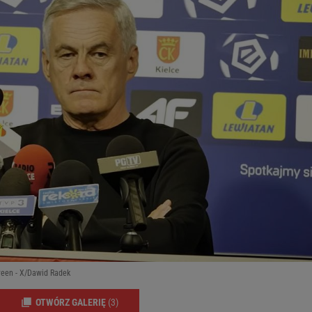
reen - X/Dawid Radek
OTWÓRZ GALERIĘ
(3)