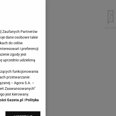
6
] Zaufanych Partnerów
woje dane osobowe takie
likach do celów
teresowań i preferencji
ażenie zgody jest
dę uprzednio udzieloną
yczących funkcjonowania
kach przetwarzanie
ązanej – Agora S.A. –
awień Zaawansowanych”
go jest kierowany.
ości Gazeta.pl
i
Polityka