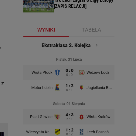
Tak Lech zagrał o Ligę Europy
[ZAPIS RELACJI]
WYNIKI
TABELA
Ekstraklasa 2. Kolejka
E
"
Piątek, 31 Lipca
0 : 0
Wisła Płock
Widzew Łódź
Wisła Kr
0 : 0
 z
1 : 2
Motor Lublin
Jagiellonia Białystok
0 : 1
Rado
Sobota, 01 Sierpnia
4 : 3
Piast Gliwice
Wisła Kraków
2 : 1
1 : 2
Wieczysta Kraków
Lech Poznań
Korona K
0 : 2