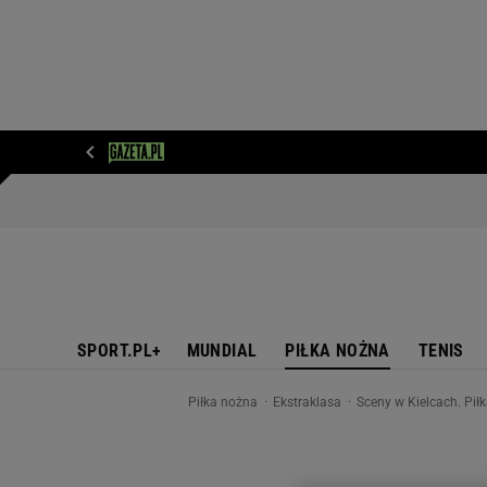
WIADOMOŚCI
NEXT
SPORT
PLOTEK
D
SPORT.PL+
MUNDIAL
PIŁKA NOŻNA
TENIS
Piłka nożna
Ekstraklasa
Sceny w Kielcach. Piłk