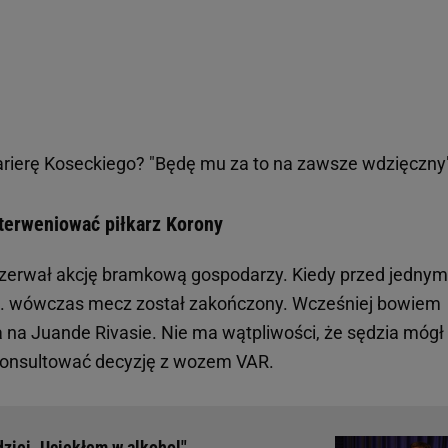
arierę Koseckiego? "Będę mu za to na zawsze wdzięczny
nterweniować piłkarz Korony
zerwał akcję bramkową gospodarzy. Kiedy przed jednym
o... wówczas mecz został zakończony. Wcześniej bowiem
na na Juande Rivasie. Nie ma wątpliwości, że sędzia mógł
 skonsultować decyzję z wozem VAR.
dziei. Uciekłem w alkohol"