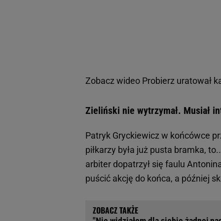
Zobacz wideo
Probierz uratował k
Zieliński nie wytrzymał. Musiał i
Patryk Gryckiewicz w końcówce pr
piłkarzy była już pusta bramka, t
arbiter dopatrzył się faulu Antoni
puścić akcję do końca, a później
"Nie widziałem dla siebie żadnej na