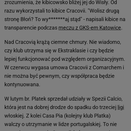
zrozumienia, że kibicowsko bliżej jej do Wisły. Od
razu wykorzystali to kibice Cracovii. "Wolisz drugą
stronę Błoń? To wy*******aj stąd" - napisali kibice na
transparencie podczas
meczu z GKS-em Katowice
.
Nad Cracovią krążą ciemne chmury. Nie wiadomo,
czy klub utrzyma się w Ekstraklasie i czy będzie
lepiej funkcjonować pod względem organizacyjnym.
W czerwcu wygasa umowa Cracovii z Comarchem i
nie można być pewnym, czy współpraca będzie
kontynuowana.
W lutym br. Platek sprzedał udziały w Spezii Calcio,
która jest na dobrej drodze do spadku do trzeciej
ligi
włoskiej. Z kolei Casa Pia (kolejny klub Platka)
walczy o utrzymanie w lidze portugalskiej. To nie