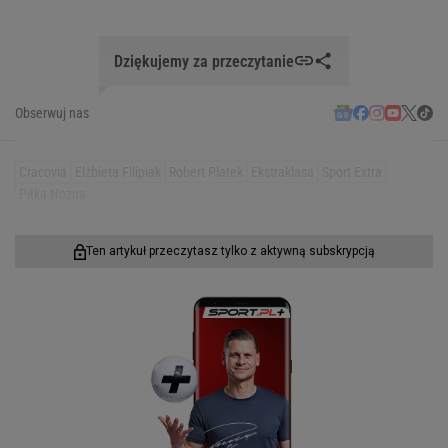
Dziękujemy za przeczytanie
Obserwuj nas
Cracovia
Elżbieta Filipiak
Robert Platek
Ekstraklasa
Sport Extra
Piłka Nożna