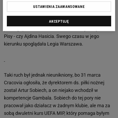
który w środowisku miał opinię fachowca. To
USTAWIENIA ZAAWANSOWANE
właśnie on doprowadził do transferów Filipa
Stojilkovicia - kupił go za 500 tys. euro, a pół roku
AKCEPTUJĘ
później sprzedał za sześciokrotność tej sumy do
Pisy - czy Ajdina Hasicia. Swego czasu w jego
kierunku spoglądała Legia Warszawa.
Taki ruch był jednak nieunikniony, bo 31 marca
Cracovia ogłosiła, że dyrektorem ds. piłki nożnej
został Artur Sobiech, a on niejako wchodził w
kompetencje Gambala. Sobiech do tej pory nie
pracował jako działacz w żadnym klubie, ale ma za
sobą dwuletni kurs UEFA MIP, który pomaga byłym