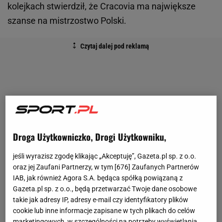
kolejkach stwierdził, że Cracovia ma największe
szanse na mistrzostwo Polski.
Droga Użytkowniczko, Drogi Użytkowniku,
jeśli wyrazisz zgodę klikając „Akceptuję”, Gazeta.pl sp. z o.o.
oraz jej Zaufani Partnerzy, w tym [
676
] Zaufanych Partnerów
IAB, jak również Agora S.A. będąca spółką powiązaną z
Gazeta.pl sp. z o.o., będą przetwarzać Twoje dane osobowe
takie jak adresy IP, adresy e-mail czy identyfikatory plików
cookie lub inne informacje zapisane w tych plikach do celów
marketingowych, w szczególności na potrzeby wyświetlania