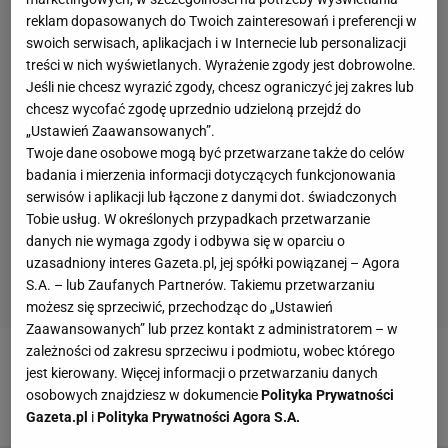
reklam dopasowanych do Twoich zainteresowań i preferencji w
swoich serwisach, aplikacjach i w Internecie lub personalizacji
treści w nich wyświetlanych. Wyrażenie zgody jest dobrowolne.
Jeśli nie chcesz wyrazić zgody, chcesz ograniczyć jej zakres lub
chcesz wycofać zgodę uprzednio udzieloną przejdź do
„Ustawień Zaawansowanych”.
Twoje dane osobowe mogą być przetwarzane także do celów
badania i mierzenia informacji dotyczących funkcjonowania
serwisów i aplikacji lub łączone z danymi dot. świadczonych
Tobie usług. W określonych przypadkach przetwarzanie
danych nie wymaga zgody i odbywa się w oparciu o
uzasadniony interes Gazeta.pl, jej spółki powiązanej – Agora
S.A. – lub Zaufanych Partnerów. Takiemu przetwarzaniu
możesz się sprzeciwić, przechodząc do „Ustawień
Zaawansowanych” lub przez kontakt z administratorem – w
zależności od zakresu sprzeciwu i podmiotu, wobec którego
Zobacz wideo
Wielki Mazurek i wielka Jagiellonia.
jest kierowany. Więcej informacji o przetwarzaniu danych
osobowych znajdziesz w dokumencie
Polityka Prywatności
Sokołowski: Skauci zapamiętali piłkarzy
Gazeta.pl
i
Polityka Prywatności Agora S.A.