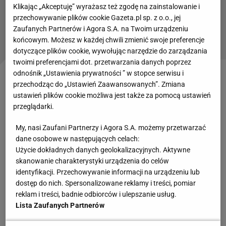
Klikając „Akceptuję” wyrażasz też zgodę na zainstalowanie i
przechowywanie plików cookie Gazeta.pl sp. z o.o., jej
Kluby Ekstraklasy reagują ws.
Zaufanych Partnerów i Agora S.A. na Twoim urządzeniu
Zondacrypto. Jest pierwsza decyzja
końcowym. Możesz w każdej chwili zmienić swoje preferencje
dotyczące plików cookie, wywołując narzędzie do zarządzania
twoimi preferencjami dot. przetwarzania danych poprzez
odnośnik „Ustawienia prywatności ” w stopce serwisu i
Tymczasem mija dziewięć miesięcy, a Cracovii jest
przechodząc do „Ustawień Zaawansowanych”. Zmiana
bliżej do strefy spadkowej niż do europejskich
ustawień plików cookie możliwa jest także za pomocą ustawień
przeglądarki.
pucharów. Na starcie sezonu można było pisać i
mówić o stabilizacji czy wierze w ten projekt, a teraz
My, nasi Zaufani Partnerzy i Agora S.A. możemy przetwarzać
dane osobowe w następujących celach:
nikt nie wie, co będzie dalej.
Użycie dokładnych danych geolokalizacyjnych. Aktywne
skanowanie charakterystyki urządzenia do celów
Pokerowa zagrywka Cracovii. Znak zapytania
identyfikacji. Przechowywanie informacji na urządzeniu lub
kosztem fachowca
dostęp do nich. Spersonalizowane reklamy i treści, pomiar
reklam i treści, badnie odbiorców i ulepszanie usług.
Lista Zaufanych Partnerów
Zdecydowanie najświeższa jest informacja o
odejściu Jarosława Gambala, dyrektora skautingu,