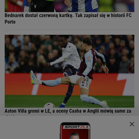
Bednarek dostał czerwoną kartkę. Tak zapisał się w historii FC
Porto
Aston Villa gromi w LE, a oceny Casha w Anglii mówią same za
siebie