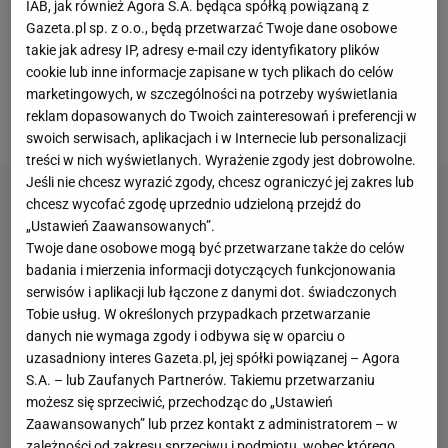
czyli tyle samo, co znajdująca się w strefie
IAB, jak również Agora S.A. będąca spółką powiązaną z
Gazeta.pl sp. z o.o., będą przetwarzać Twoje dane osobowe
spadkowej Arka Gdynia. Jednak ich ostatnie
takie jak adresy IP, adresy e-mail czy identyfikatory plików
występy, a zwłaszcza wyjazdowe zwycięstwo 2:0 z
cookie lub inne informacje zapisane w tych plikach do celów
Pogonią Szczecin, sugerują progres i zwiększające
marketingowych, w szczególności na potrzeby wyświetlania
reklam dopasowanych do Twoich zainteresowań i preferencji w
się szanse na utrzymanie w Ekstraklasie.
swoich serwisach, aplikacjach i w Internecie lub personalizacji
treści w nich wyświetlanych. Wyrażenie zgody jest dobrowolne.
Jeśli nie chcesz wyrazić zgody, chcesz ograniczyć jej zakres lub
chcesz wycofać zgodę uprzednio udzieloną przejdź do
„Ustawień Zaawansowanych”.
Twoje dane osobowe mogą być przetwarzane także do celów
badania i mierzenia informacji dotyczących funkcjonowania
serwisów i aplikacji lub łączone z danymi dot. świadczonych
Tobie usług. W określonych przypadkach przetwarzanie
danych nie wymaga zgody i odbywa się w oparciu o
uzasadniony interes Gazeta.pl, jej spółki powiązanej – Agora
S.A. – lub Zaufanych Partnerów. Takiemu przetwarzaniu
możesz się sprzeciwić, przechodząc do „Ustawień
Zaawansowanych” lub przez kontakt z administratorem – w
zależności od zakresu sprzeciwu i podmiotu, wobec którego