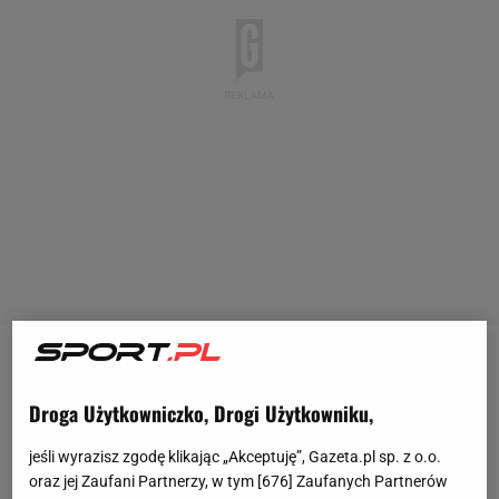
Ostatnie tygodnie to dla
Legii Warszawa
nieco ulgi
pod kątem stricte
sportowym
. W tym roku
Droga Użytkowniczko, Drogi Użytkowniku,
kalendarzowym w
lidze
jeszcze nie przegrali. Co
jeśli wyrazisz zgodę klikając „Akceptuję”, Gazeta.pl sp. z o.o.
prawda ich sytuacja nadal jest trudna, mają 33 pkt,
oraz jej Zaufani Partnerzy, w tym [
676
] Zaufanych Partnerów