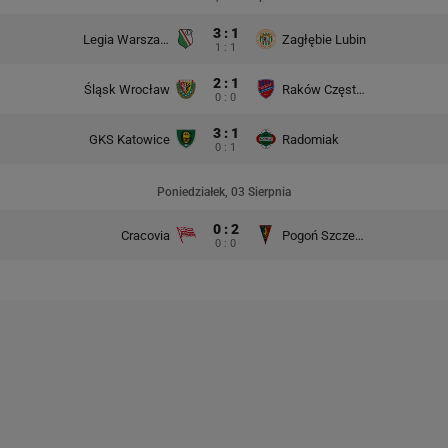
3 : 1
Legia Warszawa
Zagłębie Lubin
1 : 1
2 : 1
Śląsk Wrocław
Raków Częstochowa
0 : 0
3 : 1
GKS Katowice
Radomiak
0 : 1
Poniedziałek, 03 Sierpnia
0 : 2
Cracovia
Pogoń Szczecin
0 : 0