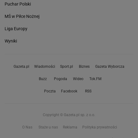
Puchar Polski
MŚ w Piłce Nożnej
Liga Europy
Wyniki
Gazeta.pl
Wiadomości
Sport.pl
Biznes
Gazeta Wyborcza
Buzz
Pogoda
Wideo
Tok.FM
Poczta
Facebook
RSS
Copyright © Gazeta.pl sp. z o.o.
O Nas
Staże u nas
Reklama
Polityka prywatności