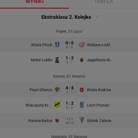
WYNIKI
TABELA
Ekstraklasa 2. Kolejka
Piątek, 31 Lipca
0 : 0
Wisła Płock
Widzew Łódź
0 : 0
1 : 2
Motor Lublin
Jagiellonia Białystok
0 : 1
Sobota, 01 Sierpnia
4 : 3
Piast Gliwice
Wisła Kraków
2 : 1
1 : 2
Wieczysta Kraków
Lech Poznań
0 : 2
- : -
Korona Kielce
Górnik Zabrze
18:15
Niedziela, 02 Sierpnia