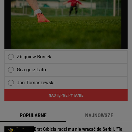
Zbigniew Boniek
Grzegorz Lato
Jan Tomaszewski
NASTĘPNE PYTANIE
POPULARNE
NAJNOWSZE
Brat Grbicia radzi mu nie wracać do Serbii. "To