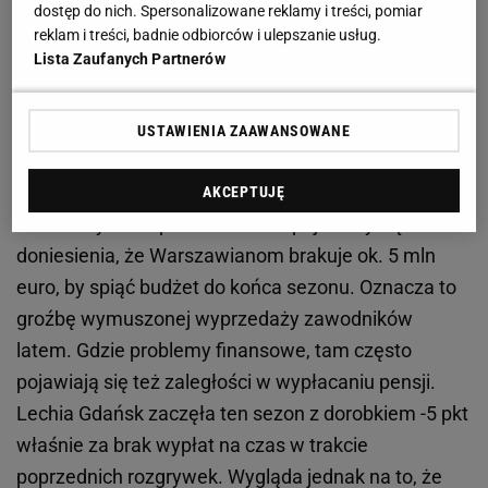
PlusLigi. Bednorz: Na boisku czujemy się jak rodzina
dostęp do nich. Spersonalizowane reklamy i treści, pomiar
reklam i treści, badnie odbiorców i ulepszanie usług.
Lista Zaufanych Partnerów
Ponad 20 mln złotych dziury w budżecie
Niezależnie jednak od tego, czy
Legia
w lidze
USTAWIENIA ZAAWANSOWANE
pozostanie, czy z niej jednak spadnie, będzie
musiała sobie radzić z dużymi kłopotami
AKCEPTUJĘ
finansowymi. W połowie marca pojawiały się
doniesienia, że Warszawianom brakuje ok. 5 mln
euro, by spiąć budżet do końca sezonu. Oznacza to
groźbę wymuszonej wyprzedaży zawodników
latem. Gdzie problemy finansowe, tam często
pojawiają się też zaległości w wypłacaniu pensji.
Lechia Gdańsk zaczęła ten sezon z dorobkiem -5 pkt
właśnie za brak wypłat na czas w trakcie
poprzednich rozgrywek. Wygląda jednak na to, że