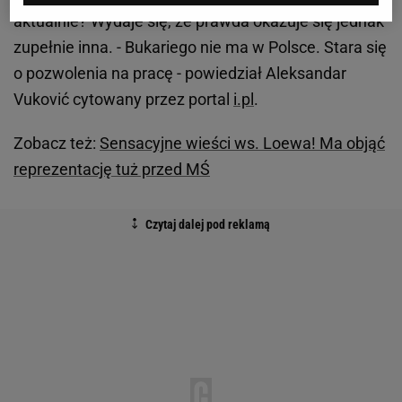
aktualnie? Wydaje się, że prawda okazuje się jednak
zupełnie inna. - Bukariego nie ma w Polsce. Stara się
o pozwolenia na pracę - powiedział Aleksandar
Vuković cytowany przez portal
i.pl
.
Zobacz też:
Sensacyjne wieści ws. Loewa! Ma objąć
reprezentację tuż przed MŚ