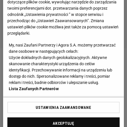
dotyczące plików cookie, wywołując narzędzie do zarządzania
twoimi preferencjami dot. przetwarzania danych poprzez
odnośnik „Ustawienia prywatności ” w stopce serwisu i
przechodząc do „Ustawień Zaawansowanych”. Zmiana
ustawień plików cookie możliwa jest także za pomocą ustawień
przeglądarki.
My, nasi Zaufani Partnerzy i Agora S.A. możemy przetwarzać
dane osobowe w następujących celach:
Użycie dokładnych danych geolokalizacyjnych. Aktywne
Zobacz wideo
Kosecki: Nie było słabego punktu w
skanowanie charakterystyki urządzenia do celów
meczu ze Szwecją!
identyfikacji. Przechowywanie informacji na urządzeniu lub
dostęp do nich. Spersonalizowane reklamy i treści, pomiar
reklam i treści, badnie odbiorców i ulepszanie usług.
Dlatego Osman Bukari nie gra w Widzewie Łódź
Lista Zaufanych Partnerów
Można było się zastanawiać, że może piłkarza
USTAWIENIA ZAAWANSOWANE
odstawił od składu nowy trener Widzewa,
Aleksandar Vuković.
Takie doniesienia pojawiały się
AKCEPTUJĘ
jeszcze na początku marca.
A jak sytuacja wygląda