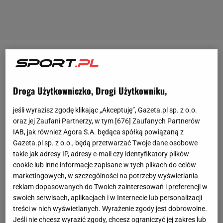
Pod koniec grudnia ubiegłego roku Widzew Łódź
pobił rekord transferowy, sprowadzając za 5,5
Droga Użytkowniczko, Drogi Użytkowniku,
miliona euro Osmana Bukariego z Austin FC, z
którym podpisał kontrakt do końca czerwca 2030
jeśli wyrazisz zgodę klikając „Akceptuję”, Gazeta.pl sp. z o.o.
roku. Dotychczas Ghańczyk wystąpił w pięciu
oraz jej Zaufani Partnerzy, w tym [
676
] Zaufanych Partnerów
IAB, jak również Agora S.A. będąca spółką powiązaną z
meczach
, w których nie zanotował żadnego udziału
Gazeta.pl sp. z o.o., będą przetwarzać Twoje dane osobowe
bramkowego. A do tego nie było go na boisku we
takie jak adresy IP, adresy e-mail czy identyfikatory plików
wszystkich marcowych meczach Widzewa - trzech
cookie lub inne informacje zapisane w tych plikach do celów
marketingowych, w szczególności na potrzeby wyświetlania
w Ekstraklasie i jednym w Pucharze Polski.
reklam dopasowanych do Twoich zainteresowań i preferencji w
swoich serwisach, aplikacjach i w Internecie lub personalizacji
treści w nich wyświetlanych. Wyrażenie zgody jest dobrowolne.
Jeśli nie chcesz wyrazić zgody, chcesz ograniczyć jej zakres lub