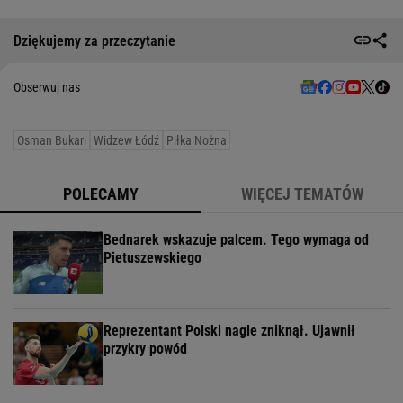
Dziękujemy za przeczytanie
Obserwuj nas
Osman Bukari
Widzew Łódź
Piłka Nożna
POLECAMY
WIĘCEJ TEMATÓW
Bednarek wskazuje palcem. Tego wymaga od
Pietuszewskiego
Reprezentant Polski nagle zniknął. Ujawnił
przykry powód