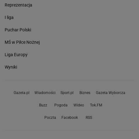
Reprezentacja
I liga
Puchar Polski
MŚ w Piłce Nożnej
Liga Europy
Wyniki
Gazeta.pl
Wiadomości
Sport.pl
Biznes
Gazeta Wyborcza
Buzz
Pogoda
Wideo
Tok.FM
Poczta
Facebook
RSS