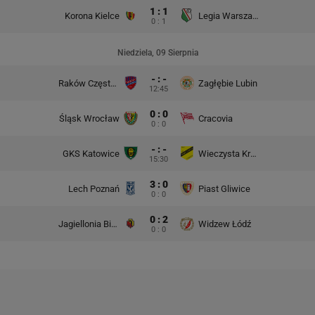
1 : 1
Korona Kielce
Legia Warszawa
0 : 1
Niedziela, 09 Sierpnia
- : -
Raków Częstochowa
Zagłębie Lubin
12:45
0 : 0
Śląsk Wrocław
Cracovia
0 : 0
- : -
GKS Katowice
Wieczysta Kraków
15:30
3 : 0
Lech Poznań
Piast Gliwice
0 : 0
0 : 2
Jagiellonia Białystok
Widzew Łódź
0 : 0