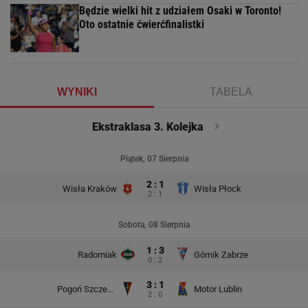
Będzie wielki hit z udziałem Osaki w Toronto!
Oto ostatnie ćwierćfinalistki
WYNIKI
TABELA
Ekstraklasa 3. Kolejka
Piątek, 07 Sierpnia
2 : 1
Wisła Kraków
Wisła Płock
2 : 1
Sobota, 08 Sierpnia
1 : 3
Radomiak
Górnik Zabrze
0 : 2
3 : 1
Pogoń Szczecin
Motor Lublin
2 : 0