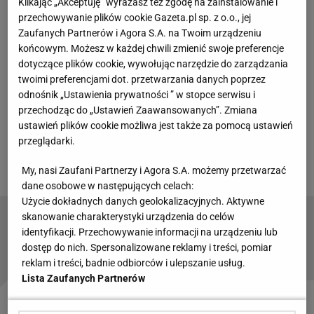
Klikając „Akceptuję” wyrażasz też zgodę na zainstalowanie i
Prywatyzacja Górnika o krok. "Z niebytu do
przechowywanie plików cookie Gazeta.pl sp. z o.o., jej
praktycznie finiszu"
Zaufanych Partnerów i Agora S.A. na Twoim urządzeniu
końcowym. Możesz w każdej chwili zmienić swoje preferencje
Prezydent Zabrza, Kamil Żbikowski gościł w
dotyczące plików cookie, wywołując narzędzie do zarządzania
twoimi preferencjami dot. przetwarzania danych poprzez
programie "Protokół rozbieżności" na antenie TVP
odnośnik „Ustawienia prywatności ” w stopce serwisu i
Katowice. Polityk stwierdził, że trwające od
przechodząc do „Ustawień Zaawansowanych”. Zmiana
dłuższego czasu rozmowy o prywatyzacji klubu
ustawień plików cookie możliwa jest także za pomocą ustawień
przeglądarki.
zmierzają do końca. Podkreślił dużą rolę miasta w
tym procesie.
My, nasi Zaufani Partnerzy i Agora S.A. możemy przetwarzać
dane osobowe w następujących celach:
Użycie dokładnych danych geolokalizacyjnych. Aktywne
skanowanie charakterystyki urządzenia do celów
Japończyk poprowadzi mecz w Ekstraklasie.
identyfikacji. Przechowywanie informacji na urządzeniu lub
Oto, gdzie go wyślą
dostęp do nich. Spersonalizowane reklamy i treści, pomiar
reklam i treści, badnie odbiorców i ulepszanie usług.
Lista Zaufanych Partnerów
- Powściągliwe wypowiedzi Lukasa
Podolskiego