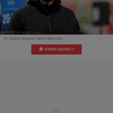
Fot. Grzegorz Celejewski / Agencja Wyborcza.pl
OTWÓRZ GALERIĘ
(3)