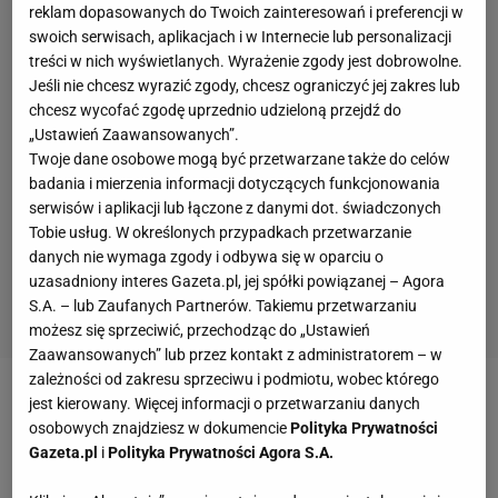
reklam dopasowanych do Twoich zainteresowań i preferencji w
swoich serwisach, aplikacjach i w Internecie lub personalizacji
treści w nich wyświetlanych. Wyrażenie zgody jest dobrowolne.
Jeśli nie chcesz wyrazić zgody, chcesz ograniczyć jej zakres lub
chcesz wycofać zgodę uprzednio udzieloną przejdź do
„Ustawień Zaawansowanych”.
Twoje dane osobowe mogą być przetwarzane także do celów
badania i mierzenia informacji dotyczących funkcjonowania
serwisów i aplikacji lub łączone z danymi dot. świadczonych
Tobie usług. W określonych przypadkach przetwarzanie
danych nie wymaga zgody i odbywa się w oparciu o
uzasadniony interes Gazeta.pl, jej spółki powiązanej – Agora
S.A. – lub Zaufanych Partnerów. Takiemu przetwarzaniu
możesz się sprzeciwić, przechodząc do „Ustawień
Zaawansowanych” lub przez kontakt z administratorem – w
zależności od zakresu sprzeciwu i podmiotu, wobec którego
jest kierowany. Więcej informacji o przetwarzaniu danych
Zobacz wideo
Podolski chce kupić Górnika Zabrze.
osobowych znajdziesz w dokumencie
Polityka Prywatności
Kosecki: Kto chce inwestować w polski klub?!
Gazeta.pl
i
Polityka Prywatności Agora S.A.