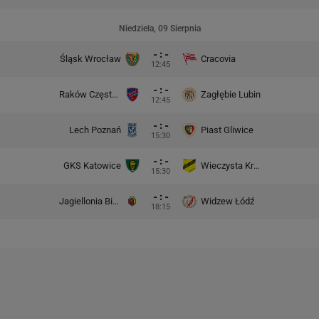
Niedziela, 09 Sierpnia
- : -
Śląsk Wrocław
Cracovia
12:45
- : -
Raków Częstochowa
Zagłębie Lubin
12:45
- : -
Lech Poznań
Piast Gliwice
15:30
- : -
GKS Katowice
Wieczysta Kraków
15:30
- : -
Jagiellonia Białystok
Widzew Łódź
18:15