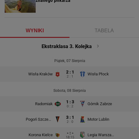
znanego piłkarza
WYNIKI
TABELA
Ekstraklasa 3. Kolejka
Piątek, 07 Sierpnia
2 : 1
Wisła Kraków
Wisła Płock
2 : 1
Sobota, 08 Sierpnia
1 : 3
Radomiak
Górnik Zabrze
0 : 2
3 : 1
Pogoń Szczecin
Motor Lublin
2 : 0
- : -
Korona Kielce
Legia Warszawa
18:15