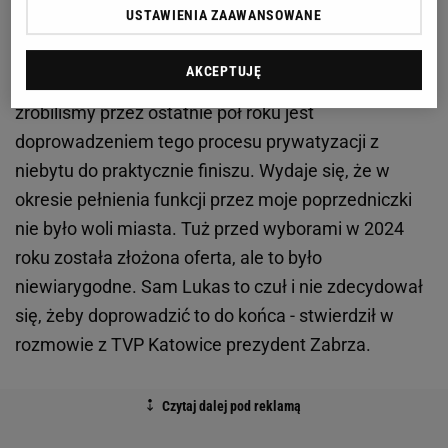
USTAWIENIA ZAAWANSOWANE
padły już około dwóch miesięcy temu. Od tego
czasu sporo się zmieniło. Trzeba obiektywnie
AKCEPTUJĘ
przyznać i Lukas też mógłby to powiedzieć, że to co
zrobiliśmy przez ostatnie pół roku jest
doprowadzeniem tego procesu prywatyzacji z
niebytu do praktycznie finiszu. Wydaje się, że w
okresie pełnienia funkcji przez moje poprzedniczki
nie było woli miasta. Tuż przed wyborami w 2024
roku została złożona oferta, ale to było
niewiarygodne. Sam Lukas to czuł i nie zdecydował
się, żeby doprowadzić to do końca - stwierdził w
rozmowie z TVP Katowice prezydent Zabrza.