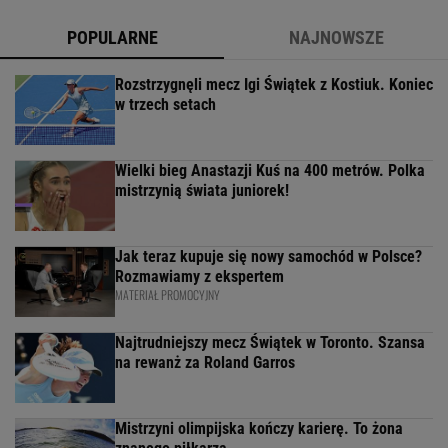
POPULARNE
NAJNOWSZE
Rozstrzygnęli mecz Igi Świątek z Kostiuk. Koniec
w trzech setach
Wielki bieg Anastazji Kuś na 400 metrów. Polka
mistrzynią świata juniorek!
Jak teraz kupuje się nowy samochód w Polsce?
Rozmawiamy z ekspertem
MATERIAŁ PROMOCYJNY
Najtrudniejszy mecz Świątek w Toronto. Szansa
na rewanż za Roland Garros
Mistrzyni olimpijska kończy karierę. To żona