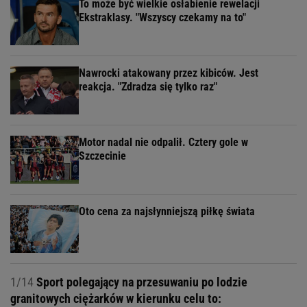
To może być wielkie osłabienie rewelacji
Ekstraklasy. "Wszyscy czekamy na to"
Nawrocki atakowany przez kibiców. Jest
reakcja. "Zdradza się tylko raz"
Motor nadal nie odpalił. Cztery gole w
Szczecinie
Oto cena za najsłynniejszą piłkę świata
1/14
Sport polegający na przesuwaniu po lodzie
granitowych ciężarków w kierunku celu to: