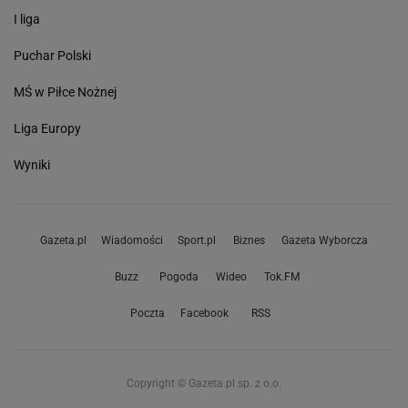
I liga
Puchar Polski
MŚ w Piłce Nożnej
Liga Europy
Wyniki
Gazeta.pl
Wiadomości
Sport.pl
Biznes
Gazeta Wyborcza
Buzz
Pogoda
Wideo
Tok.FM
Poczta
Facebook
RSS
Copyright © Gazeta.pl sp. z o.o.