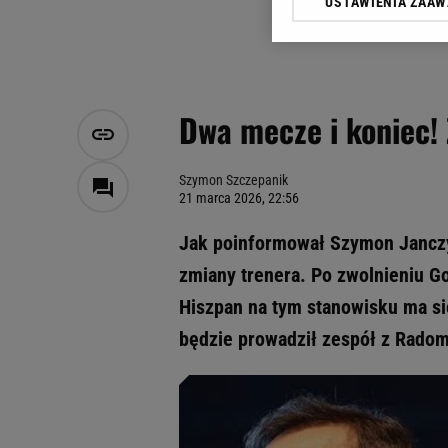
USTAWIENIA ZAA
Klikając „Akceptuję” wyra
Zaufanych Partnerów i A
dotyczące plików cookie,
odnośnik „Ustawienia pr
plików cookie możliwa je
Dwa mecze i koniec! 
My, nasi Zaufani Partne
Użycie dokładnych danych
Przechowywanie informacji
Szymon Szczepanik
21 marca 2026, 22:56
badnie odbiorców i uleps
Jak poinformował Szymon Janczy
zmiany trenera. Po zwolnieniu Go
Hiszpan na tym stanowisku ma si
będzie prowadził zespół z Radom