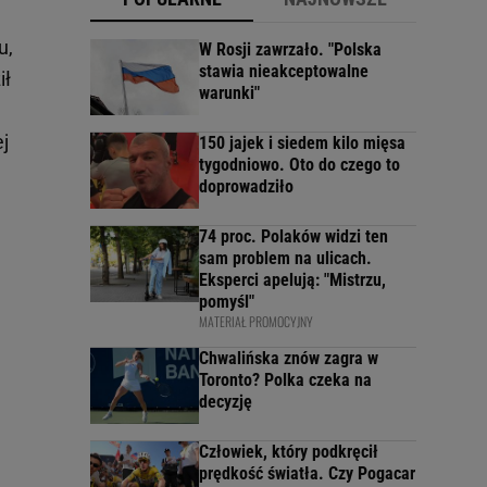
u,
W Rosji zawrzało. "Polska
stawia nieakceptowalne
ił
warunki"
j
150 jajek i siedem kilo mięsa
tygodniowo. Oto do czego to
doprowadziło
74 proc. Polaków widzi ten
sam problem na ulicach.
Eksperci apelują: "Mistrzu,
pomyśl"
MATERIAŁ PROMOCYJNY
Chwalińska znów zagra w
Toronto? Polka czeka na
decyzję
Człowiek, który podkręcił
prędkość światła. Czy Pogacar