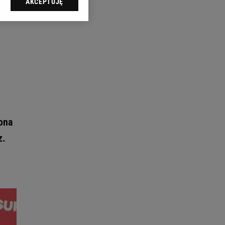
AKCEPTUJĘ
l sp. z o.o., jej
ić swoje preferencje
arzania danych poprzez
ych”. Zmiana ustawień
ach:
 celów identyfikacji.
omiar reklam i treści,
ona
z.