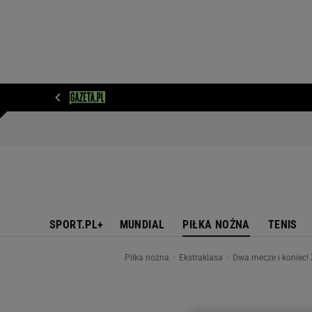
WIADOMOŚCI
NEXT
SPORT
PLOTEK
D
SPORT.PL+
MUNDIAL
PIŁKA NOŻNA
TENIS
Piłka nożna
Ekstraklasa
Dwa mecze i koniec! 