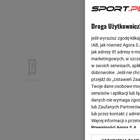
Droga Użytkownicz
jeśli wyrazisz zgodę klika
IAB, jak również Agora S
jak adresy IP, adresy e-m
marketingowych, w szcze
w swoich serwisach, aplik
dobrowolne. Jeśli nie ch
przejdź do „Ustawień Z
Twoje dane osobowe mogą
serwisów i aplikacji lub
danych nie wymaga zgody 
lub Zaufanych Partnerów
lub przez kontakt z admi
Więcej informacji o prz
Prywatności Agora S.A.