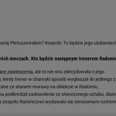
anię Pietuszewskim? Kosecki: To będzie jego ulubieniec
wóch meczach. Kto będzie następnym trenerem Radomi
karę zawieszenia
, ale to nie ona zdecydowała o jego
o, kiedy trener w chamski sposób wygłaszał do jednego z
ązane ze stanem murawy na obiekcie w Radomiu.
a podkreślali zadowolenie ze stworzonego sztabu, dlat
nia zespołu Ramirezowi wydawało się sensownym ruchem