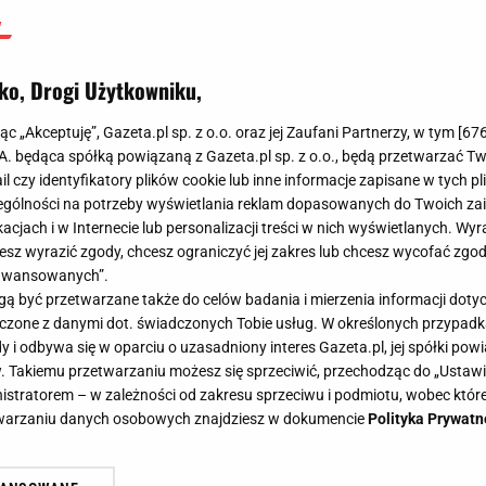
ko, Drogi Użytkowniku,
jąc „Akceptuję”, Gazeta.pl sp. z o.o. oraz jej Zaufani Partnerzy, w tym [
67
.A. będąca spółką powiązaną z Gazeta.pl sp. z o.o., będą przetwarzać T
ail czy identyfikatory plików cookie lub inne informacje zapisane w tych p
gólności na potrzeby wyświetlania reklam dopasowanych do Twoich zain
acjach i w Internecie lub personalizacji treści w nich wyświetlanych. Wyr
cesz wyrazić zgody, chcesz ograniczyć jej zakres lub chcesz wycofać zgo
aawansowanych”.
 być przetwarzane także do celów badania i mierzenia informacji dot
 łączone z danymi dot. świadczonych Tobie usług. W określonych przypad
i odbywa się w oparciu o uzasadniony interes Gazeta.pl, jej spółki powi
. Takiemu przetwarzaniu możesz się sprzeciwić, przechodząc do „Ust
nistratorem – w zależności od zakresu sprzeciwu i podmiotu, wobec które
etwarzaniu danych osobowych znajdziesz w dokumencie
Polityka Prywatn