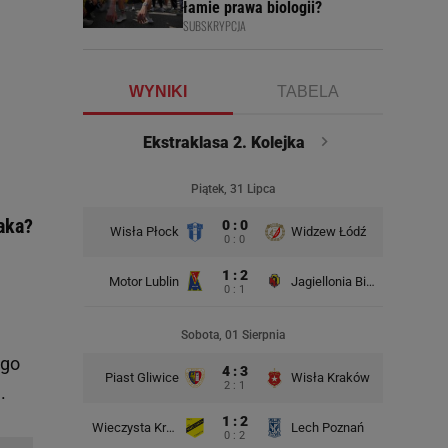
łamie prawa biologii?
SUBSKRYPCJA
WYNIKI
TABELA
Ekstraklasa 2. Kolejka
!
Piątek, 31 Lipca
aka?
0 : 0
Wisła Płock
Widzew Łódź
Wisła K
0 : 0
1 : 2
Motor Lublin
Jagiellonia Białystok
0 : 1
Rad
Sobota, 01 Sierpnia
ego
4 : 3
Piast Gliwice
Wisła Kraków
2 : 1
.
1 : 2
Wieczysta Kraków
Lech Poznań
Korona 
0 : 2