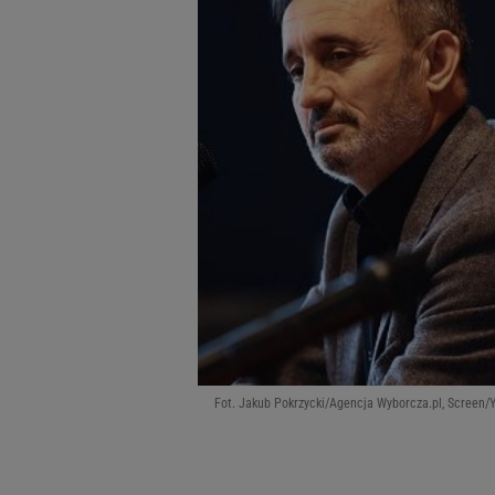
Fot. Jakub Pokrzycki/Agencja Wyborcza.pl, Scree