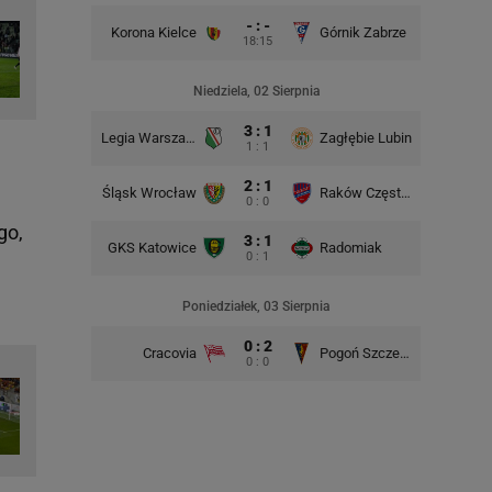
- : -
Korona Kielce
Górnik Zabrze
18:15
Śląsk Wr
Niedziela, 02 Sierpnia
3 : 1
Legia Warszawa
Zagłębie Lubin
1 : 1
2 : 1
Śląsk Wrocław
Raków Częstochowa
Lech P
0 : 0
go,
3 : 1
GKS Katowice
Radomiak
GKS Kat
0 : 1
Poniedziałek, 03 Sierpnia
0 : 2
Cracovia
Pogoń Szczecin
0 : 0