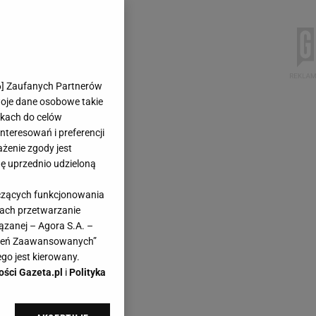
6
] Zaufanych Partnerów
woje dane osobowe takie
likach do celów
teresowań i preferencji
ażenie zgody jest
dę uprzednio udzieloną
yczących funkcjonowania
kach przetwarzanie
ązanej – Agora S.A. –
awień Zaawansowanych”
go jest kierowany.
ości Gazeta.pl
i
Polityka