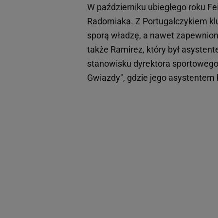
W październiku ubiegłego roku Fe
Radomiaka. Z Portugalczykiem klu
sporą władzę, a nawet zapewniono
także Ramirez, który był asysten
stanowisku dyrektora sportowego W
Gwiazdy", gdzie jego asystentem by