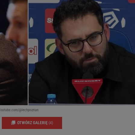
n/Youtube.com/@lechpoznan
OTWÓRZ GALERIĘ
(4)