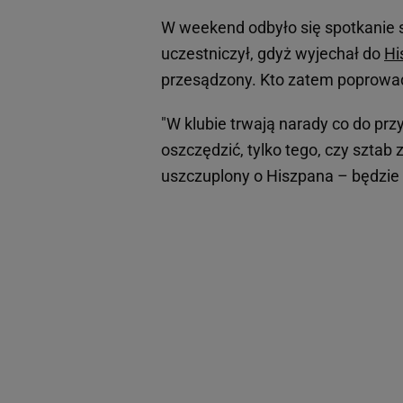
W weekend odbyło się spotkanie s
uczestniczył, gdyż wyjechał do
Hi
przesądzony. Kto zatem poprowa
"W klubie trwają narady co do prz
oszczędzić, tylko tego, czy sztab
uszczuplony o Hiszpana – będzie p