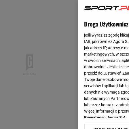
Droga Użytkownicz
jeśli wyrazisz zgodę klika
IAB, jak również Agora S
jak adresy IP, adresy e-m
marketingowych, w szcze
w swoich serwisach, aplik
dobrowolne. Jeśli nie ch
przejdź do „Ustawień Z
Twoje dane osobowe mogą
serwisów i aplikacji lub
danych nie wymaga zgody 
lub Zaufanych Partnerów
lub przez kontakt z admi
Więcej informacji o prz
Prywatności Agora S.A.