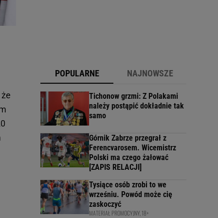
POPULARNE
NAJNOWSZE
 że
Tichonow grzmi: Z Polakami
należy postąpić dokładnie tak
ym
samo
20
m
Górnik Zabrze przegrał z
Ferencvarosem. Wicemistrz
Polski ma czego żałować
[ZAPIS RELACJI]
Tysiące osób zrobi to we
wrześniu. Powód może cię
zaskoczyć
MATERIAŁ PROMOCYJNY, 18+