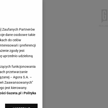
6
] Zaufanych Partnerów
woje dane osobowe takie
likach do celów
teresowań i preferencji
ażenie zgody jest
dę uprzednio udzieloną
yczących funkcjonowania
kach przetwarzanie
ązanej – Agora S.A. –
awień Zaawansowanych”
go jest kierowany.
ości Gazeta.pl
i
Polityka