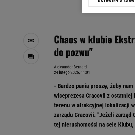
USTAWIENIA ZAA
Klikając „Akceptuję” wyra
Zaufanych Partnerów i A
dotyczące plików cookie,
odnośnik „Ustawienia pr
plików cookie możliwa je
Chaos w klubie Ekstr
My, nasi Zaufani Partne
do pozwu"
Użycie dokładnych danych
Przechowywanie informacji
badnie odbiorców i uleps
Aleksander Bernard
24 lutego 2026, 11:01
- Bardzo panią proszę, żeby nam 
wiceprezesa Cracovii z ostatniej
terenu w atrakcyjnej lokalizacji 
zarządu Cracovii. "Jeżeli zarząd
tej nieruchomości na cele Klubu,