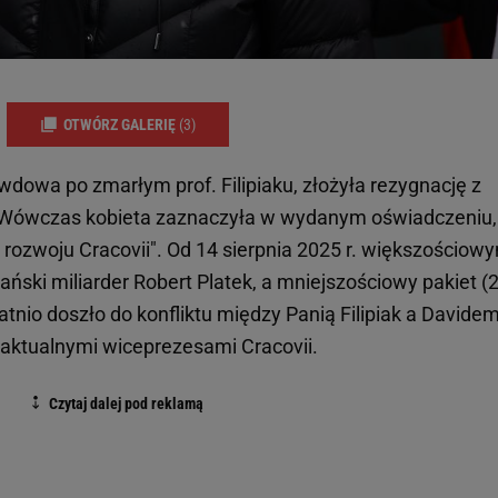
OTWÓRZ GALERIĘ
(3)
k, wdowa po zmarłym prof. Filipiaku, złożyła rezygnację z
 Wówczas kobieta zaznaczyła w wydanym oświadczeniu,
i rozwoju Cracovii". Od 14 sierpnia 2025 r. większościow
ański miliarder Robert Platek, a mniejszościowy pakiet (
tatnio doszło do konfliktu między Panią Filipiak a Davide
ktualnymi wiceprezesami Cracovii.