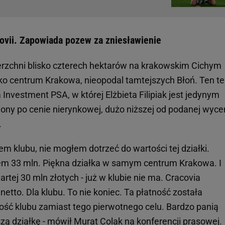
ovii. Zapowiada pozew za zniesławienie
erzchni blisko czterech hektarów na krakowskim Cichym
lisko centrum Krakowa, nieopodal tamtejszych Błoń. Ten t
 Investment PSA, w której Elżbieta Filipiak jest jedynym
ony po cenie nierynkowej, dużo niższej od podanej wyce
.
m klubu, nie mogłem dotrzeć do wartości tej działki.
tem 33 mln. Piękna działka w samym centrum Krakowa. I
 wartej 30 mln złotych - już w klubie nie ma. Cracovia
netto. Dla klubu. To nie koniec. Ta płatność została
ość klubu zamiast tego pierwotnego celu. Bardzo panią
zą działkę - mówił Murat Colak na konferencji prasowej.