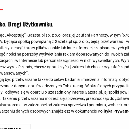
ko, Drogi Użytkowniku,
jąc „Akceptuję”, Gazeta.pl sp. z o.o. oraz jej Zaufani Partnerzy, w tym [
67
.A. będąca spółką powiązaną z Gazeta.pl sp. z o.o., będą przetwarzać T
ail czy identyfikatory plików cookie lub inne informacje zapisane w tych p
gólności na potrzeby wyświetlania reklam dopasowanych do Twoich zain
acjach i w Internecie lub personalizacji treści w nich wyświetlanych. Wyr
cesz wyrazić zgody, chcesz ograniczyć jej zakres lub chcesz wycofać zgo
aawansowanych”.
 być przetwarzane także do celów badania i mierzenia informacji dot
 łączone z danymi dot. świadczonych Tobie usług. W określonych przypad
i odbywa się w oparciu o uzasadniony interes Gazeta.pl, jej spółki powi
. Takiemu przetwarzaniu możesz się sprzeciwić, przechodząc do „Ust
nistratorem – w zależności od zakresu sprzeciwu i podmiotu, wobec które
etwarzaniu danych osobowych znajdziesz w dokumencie
Polityka Prywatn