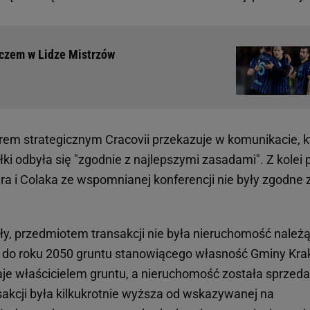
eczem w Lidze Mistrzów
rem strategicznym Cracovii przekazuje w komunikacie, k
łki odbyła się "zgodnie z najlepszymi zasadami". Z kolei 
ra i Colaka ze wspomnianej konferencji nie były zgodne 
y, przedmiotem transakcji nie była nieruchomość należ
a do roku 2050 gruntu stanowiącego własność Gminy Kr
je właścicielem gruntu, a nieruchomość została sprzed
sakcji była kilkukrotnie wyższa od wskazywanej na