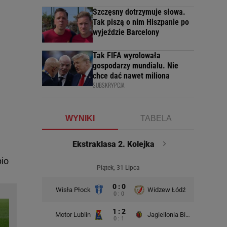
Szczęsny dotrzymuje słowa.
Tak piszą o nim Hiszpanie po
wyjeździe Barcelony
Tak FIFA wyrolowała
gospodarzy mundialu. Nie
chce dać nawet miliona
SUBSKRYPCJA
WYNIKI
TABELA
Ekstraklasa 2. Kolejka
pio
Piątek, 31 Lipca
0 : 0
Wisła Płock
Widzew Łódź
Wisła K
0 : 0
1 : 2
Motor Lublin
Jagiellonia Białystok
0 : 1