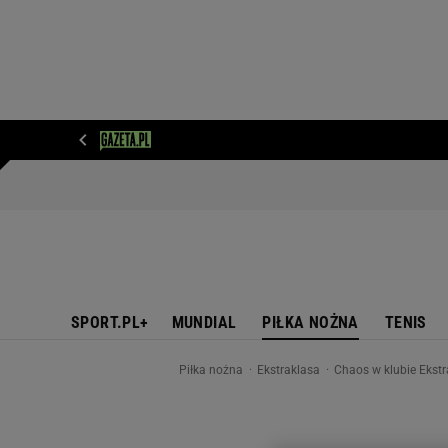
WIADOMOŚCI
NEXT
SPORT
PLOTEK
D
SPORT.PL+
MUNDIAL
PIŁKA NOŻNA
TENIS
Piłka nożna
Ekstraklasa
Chaos w klubie Ekstr