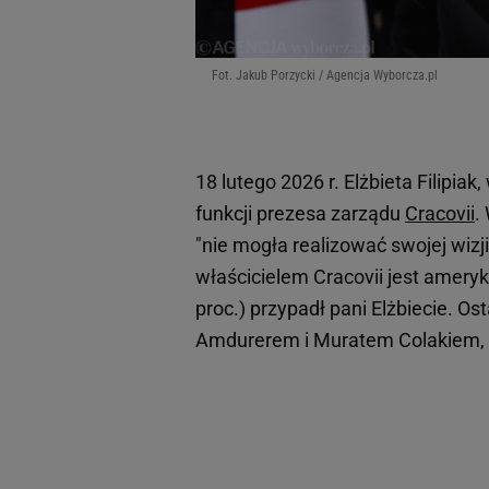
Fot. Jakub Porzycki / Agencja Wyborcza.pl
18 lutego 2026 r. Elżbieta Filipia
funkcji prezesa zarządu
Cracovii
.
"nie mogła realizować swojej wizj
właścicielem Cracovii jest ameryk
proc.) przypadł pani Elżbiecie. Os
Amdurerem i Muratem Colakiem, a