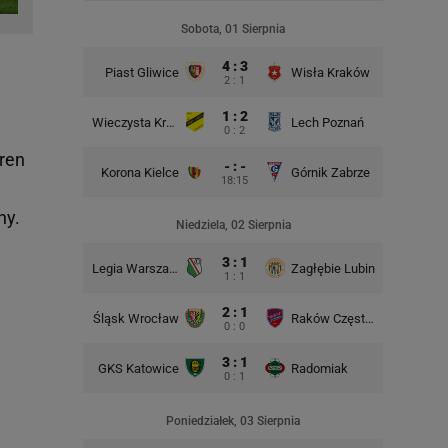
Rad
Sobota, 01 Sierpnia
4 : 3
Piast Gliwice
Wisła Kraków
2 : 1
1 : 2
Wieczysta Kraków
Lech Poznań
Korona 
0 : 2
eren
- : -
Korona Kielce
Górnik Zabrze
18:15
ny.
Niedziela, 02 Sierpnia
3 : 1
Legia Warszawa
Zagłębie Lubin
Śląsk Wr
1 : 1
2 : 1
Śląsk Wrocław
Raków Częstochowa
GKS Kat
0 : 0
3 : 1
GKS Katowice
Radomiak
Lech P
0 : 1
Poniedziałek, 03 Sierpnia