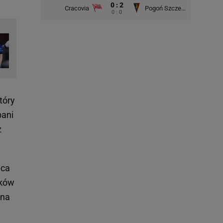
0 : 2
Cracovia
Pogoń Szczecin
0 : 0
tóry
pani
z
ąca
aków
ana