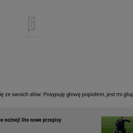
ię ze swoich słów: Posypuję głowę popiołem, jest mi głu
ce nożnej! Oto nowe przepisy