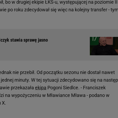
bił, bo w drugiej ekipie ŁKS-u, występującej na poziomie I
ie po roku zdecydował się więc na kolejny transfer - ty
lczyk stawia sprawę jasno
jednak nie przebił. Od początku sezonu nie dostał nawet
i jednej minuty. W tej sytuacji zdecydowano się na nastę
rawie przekazała
ekipa
Pogoni Siedlce. - Franciszek
zi na wypożyczeniu w Mławiance Mława - podano w
 X.