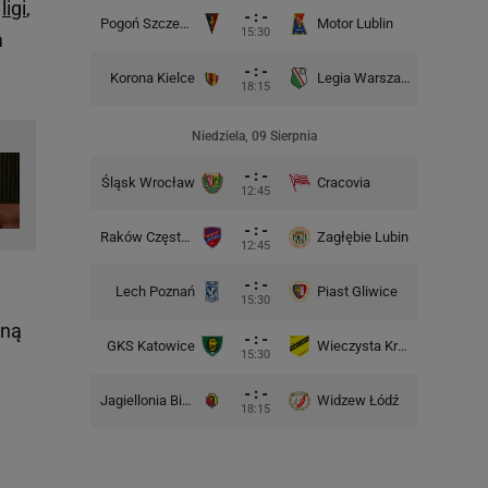
I
ligi
,
- : -
Pogoń Szczecin
Motor Lublin
Piast G
15:30
m
- : -
Korona Kielce
Legia Warszawa
Widzew
18:15
Niedziela, 09 Sierpnia
- : -
Śląsk Wrocław
Cracovia
Motor 
12:45
- : -
Raków Częstochowa
Zagłębie Lubin
12:45
- : -
Lech Poznań
Piast Gliwice
Cra
15:30
pną
- : -
GKS Katowice
Wieczysta Kraków
Wisła 
15:30
- : -
Jagiellonia Białystok
Widzew Łódź
Górnik 
18:15