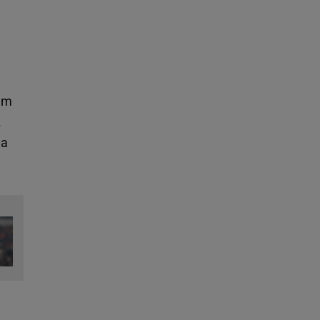
rem
z
na