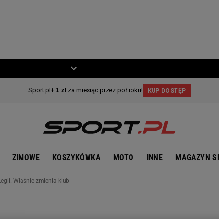
ZIECKO
MOTO
ZIMOWE
KOSZYKÓWKA
MOTO
INNE
MAGAZYN S
egii. Właśnie zmienia klub