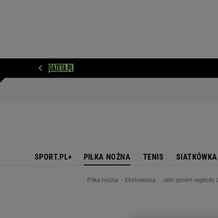
WIADOMOŚCI
NEXT
SPORT
PLOTEK
D
SPORT.PL+
PIŁKA NOŻNA
TENIS
SIATKÓWKA
Piłka nożna
Ekstraklasa
Jest synem legendy L