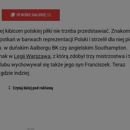
OTWÓRZ GALERIĘ
(3)
j kibicom polskiej piłki nie trzeba przedstawiać. Znakom
otkań w barwach reprezentacji Polski i strzelił dla niej p
in. w duńskim Aalborgu BK czy angielskim Southampton.
dnak w
Legii Warszawa
, z którą zdobył trzy mistrzostwa i 
klubu wychowywał się także jego syn Franciszek. Teraz
gdzie indziej.