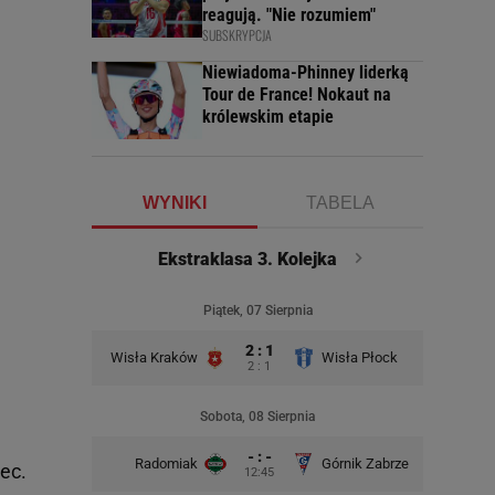
reagują. "Nie rozumiem"
SUBSKRYPCJA
Niewiadoma-Phinney liderką
Tour de France! Nokaut na
królewskim etapie
WYNIKI
TABELA
Ekstraklasa 3. Kolejka
Piątek, 07 Sierpnia
2 : 1
Wisła Kraków
Wisła Płock
2 : 1
Sobota, 08 Sierpnia
- : -
Radomiak
Górnik Zabrze
Zagłębie
iec.
12:45