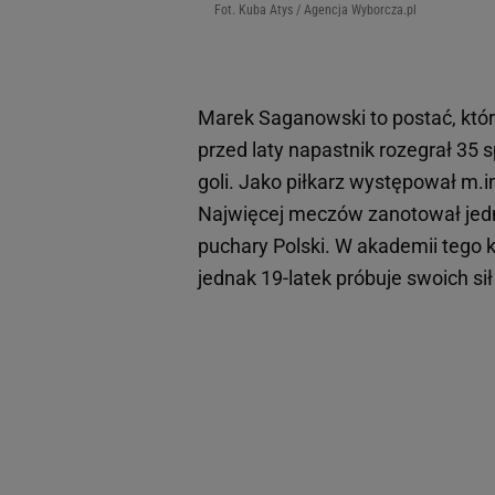
Fot. Kuba Atys / Agencja Wyborcza.pl
Marek Saganowski to postać, które
przed laty napastnik rozegrał 35 sp
goli. Jako piłkarz występował m.
Najwięcej meczów zanotował je
puchary Polski. W akademii tego 
jednak 19-latek próbuje swoich sił 