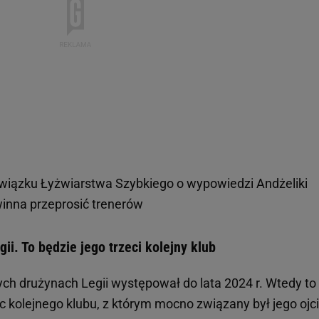
wiązku Łyżwiarstwa Szybkiego o wypowiedzi Andżeliki
winna przeprosić trenerów
i. To będzie jego trzeci kolejny klub
h drużynach Legii występował do lata 2024 r. Wtedy to
ęc kolejnego klubu, z którym mocno związany był jego ojc