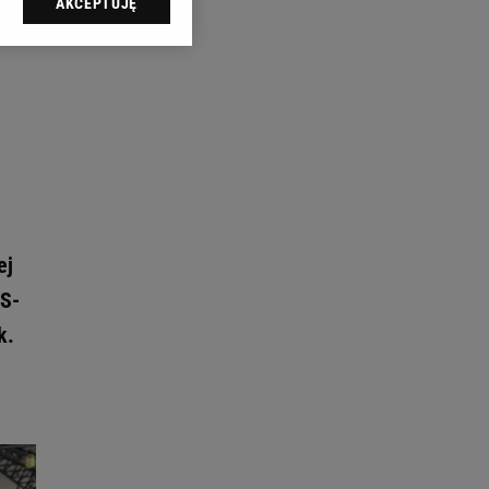
AKCEPTUJĘ
l sp. z o.o., jej
ić swoje preferencje
arzania danych poprzez
ych”. Zmiana ustawień
ach:
 celów identyfikacji.
omiar reklam i treści,
ej
KS-
k.