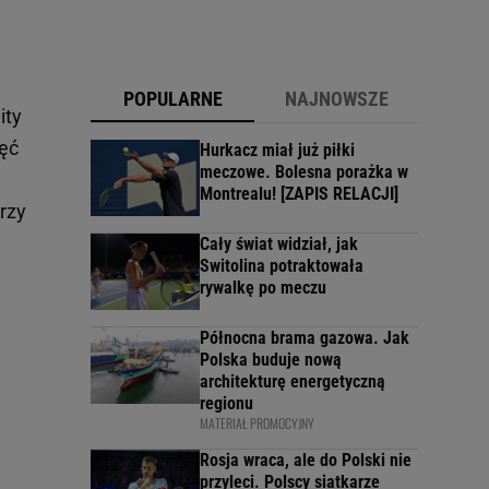
POPULARNE
NAJNOWSZE
ity
ięć
Hurkacz miał już piłki
meczowe. Bolesna porażka w
Montrealu! [ZAPIS RELACJI]
trzy
Cały świat widział, jak
Switolina potraktowała
rywalkę po meczu
Północna brama gazowa. Jak
Polska buduje nową
architekturę energetyczną
regionu
MATERIAŁ PROMOCYJNY
Rosja wraca, ale do Polski nie
przyleci. Polscy siatkarze