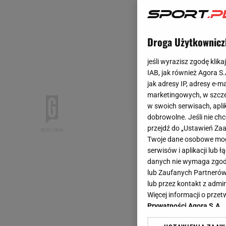
Droga Użytkownicz
jeśli wyrazisz zgodę klika
IAB, jak również Agora S
jak adresy IP, adresy e-m
marketingowych, w szcze
w swoich serwisach, aplik
dobrowolne. Jeśli nie ch
przejdź do „Ustawień Z
Twoje dane osobowe mogą
serwisów i aplikacji lub
danych nie wymaga zgody 
lub Zaufanych Partnerów
lub przez kontakt z admi
Więcej informacji o prz
Prywatności Agora S.A.