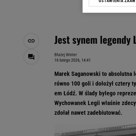
USTAWIENIA ZAA
Klikając „Akceptuję” wyra
Zaufanych Partnerów i A
dotyczące plików cookie,
odnośnik „Ustawienia pr
plików cookie możliwa je
Jest synem legendy L
My, nasi Zaufani Partne
Użycie dokładnych danych
Przechowywanie informacji
Błażej Winter
16 lutego 2026, 14:41
badnie odbiorców i uleps
Marek Saganowski to absolutna leg
równo 100 goli i dołożył cztery t
em Łódź. W ślady byłego reprezen
Wychowanek Legii właśnie zdecy
zdołał nawet zadebiutować.