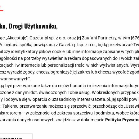
ko, Drogi Użytkowniku,
jąc „Akceptuję”, Gazeta.pl sp. z o.o. oraz jej Zaufani Partnerzy, w tym [
67
.A. będąca spółką powiązaną z Gazeta.pl sp. z o.o., będą przetwarzać T
ail czy identyfikatory plików cookie lub inne informacje zapisane w tych p
gólności na potrzeby wyświetlania reklam dopasowanych do Twoich zain
acjach i w Internecie lub personalizacji treści w nich wyświetlanych. Wyr
cesz wyrazić zgody, chcesz ograniczyć jej zakres lub chcesz wycofać zgo
aawansowanych”.
 być przetwarzane także do celów badania i mierzenia informacji dot
 łączone z danymi dot. świadczonych Tobie usług. W określonych przypad
i odbywa się w oparciu o uzasadniony interes Gazeta.pl, jej spółki powi
. Takiemu przetwarzaniu możesz się sprzeciwić, przechodząc do „Ust
nistratorem – w zależności od zakresu sprzeciwu i podmiotu, wobec które
etwarzaniu danych osobowych znajdziesz w dokumencie
Polityka Prywatn