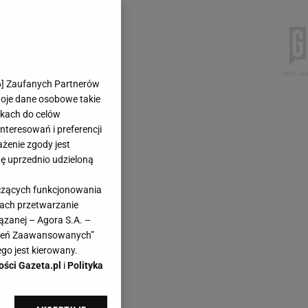
6
] Zaufanych Partnerów
woje dane osobowe takie
likach do celów
teresowań i preferencji
ażenie zgody jest
dę uprzednio udzieloną
yczących funkcjonowania
kach przetwarzanie
ązanej – Agora S.A. –
awień Zaawansowanych”
go jest kierowany.
ości Gazeta.pl
i
Polityka