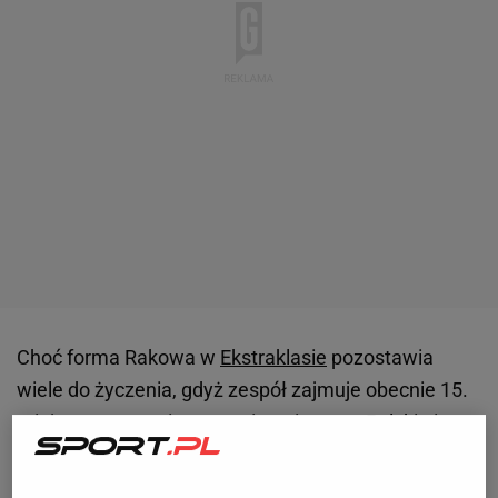
Choć forma Rakowa w
Ekstraklasie
pozostawia
wiele do życzenia, gdyż zespół zajmuje obecnie 15.
miejsce, to
gra
mistrza z wicemistrzem Polski nie
mogła być traktowana inaczej, niż w kategoriach
ligowego hitu. Dlatego jako arbitra wybrano