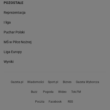
POZOSTAŁE
Reprezentacja
I liga
Puchar Polski
MŚ w Piłce Nożnej
Liga Europy
Wyniki
Gazeta.pl
Wiadomości
Sport.pl
Biznes
Gazeta Wyborcza
Buzz
Pogoda
Wideo
Tok.FM
Poczta
Facebook
RSS