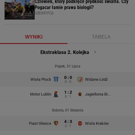
Człowiek, który podkręcił prędkość światła. Czy
Pogacar łamie prawa biologii?
SUBSKRYPCJA
WYNIKI
TABELA
Ekstraklasa 2. Kolejka
Piątek, 31 Lipca
0 : 0
Wisła Płock
Widzew Łódź
0 : 0
1 : 2
Motor Lublin
Jagiellonia Białystok
0 : 1
Sobota, 01 Sierpnia
4 : 3
Piast Gliwice
Wisła Kraków
2 : 1