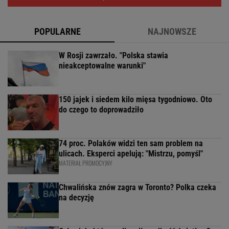
POPULARNE
NAJNOWSZE
W Rosji zawrzało. "Polska stawia
nieakceptowalne warunki"
150 jajek i siedem kilo mięsa tygodniowo. Oto
do czego to doprowadziło
74 proc. Polaków widzi ten sam problem na
ulicach. Eksperci apelują: "Mistrzu, pomyśl"
MATERIAŁ PROMOCYJNY
Chwalińska znów zagra w Toronto? Polka czeka
na decyzję