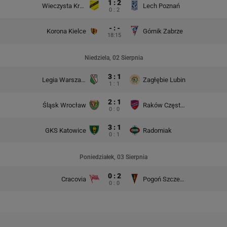
1 : 2
Wieczysta Kraków
Lech Poznań
0 : 2
- : -
Korona Kielce
Górnik Zabrze
18:15
Niedziela, 02 Sierpnia
3 : 1
Legia Warszawa
Zagłębie Lubin
1 : 1
2 : 1
Śląsk Wrocław
Raków Częstochowa
0 : 0
3 : 1
GKS Katowice
Radomiak
0 : 1
Poniedziałek, 03 Sierpnia
0 : 2
Cracovia
Pogoń Szczecin
0 : 0