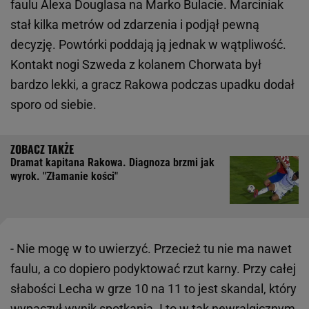
faulu Alexa Douglasa na Marko Bulacie. Marciniak
stał kilka metrów od zdarzenia i podjął pewną
decyzję. Powtórki poddają ją jednak w wątpliwość.
Kontakt nogi Szweda z kolanem Chorwata był
bardzo lekki, a gracz Rakowa podczas upadku dodał
sporo od siebie.
Dramat kapitana Rakowa. Diagnoza brzmi jak
wyrok. "Złamanie kości"
- Nie mogę w to uwierzyć. Przecież tu nie ma nawet
faulu, a co dopiero podyktować rzut karny. Przy całej
słabości Lecha w grze 10 na 11 to jest skandal, który
wypaczył wynik spotkania. I to w tak newralgicznym