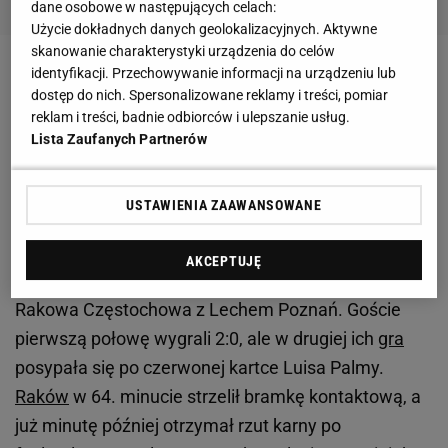
dane osobowe w następujących celach:
Użycie dokładnych danych geolokalizacyjnych. Aktywne
skanowanie charakterystyki urządzenia do celów
identyfikacji. Przechowywanie informacji na urządzeniu lub
Zobacz wideo
Lewandowski, Błaszczykowski i
dostęp do nich. Spersonalizowane reklamy i treści, pomiar
Piszczek utemperowali Nawałkę? Żelazny:
reklam i treści, badnie odbiorców i ulepszanie usług.
Powiedzieli mu "no panie trenerze..."
Lista Zaufanych Partnerów
Marciniak niesłusznie podyktował karnego?
USTAWIENIA ZAAWANSOWANE
Większość opinii na to wskazuje
AKCEPTUJĘ
Do podobnej sytuacji doszło podczas
meczu
Rakowa Częstochowa z Lechem Poznań. Goście
pierwszą połowę wygrali 2:0, ale w drugiej ich
gra
posypała się po czerwonej kartce Luisa Palmy.
Raków
w 64. minucie strzelił bramkę kontaktową, a
już minutę później otrzymał rzut karny po