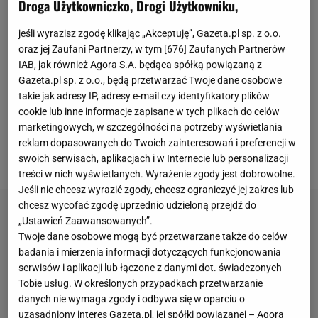
Droga Użytkowniczko, Drogi Użytkowniku,
Marciniaka, który od lat jest uznawany za
najlepszego fachowca w Polsce. Problem sędziego
jeśli wyrazisz zgodę klikając „Akceptuję”, Gazeta.pl sp. z o.o.
oraz jej Zaufani Partnerzy, w tym [
676
] Zaufanych Partnerów
finału mistrzostw świata z 2022 roku polega na tym,
IAB, jak również Agora S.A. będąca spółką powiązaną z
że zdaniem wielu ekspertów na polskim podwórku
Gazeta.pl sp. z o.o., będą przetwarzać Twoje dane osobowe
za bardzo ufa własnej intuicji, co prowadzi do
takie jak adresy IP, adresy e-mail czy identyfikatory plików
cookie lub inne informacje zapisane w tych plikach do celów
błędnych decyzji. A z racji bardzo mocnej pozycji,
marketingowych, w szczególności na potrzeby wyświetlania
reszta arbitrów pracujących z nim podczas spotkań
reklam dopasowanych do Twoich zainteresowań i preferencji w
nie chce owych decyzji podważać.
swoich serwisach, aplikacjach i w Internecie lub personalizacji
treści w nich wyświetlanych. Wyrażenie zgody jest dobrowolne.
Jeśli nie chcesz wyrazić zgody, chcesz ograniczyć jej zakres lub
chcesz wycofać zgodę uprzednio udzieloną przejdź do
„Ustawień Zaawansowanych”.
Twoje dane osobowe mogą być przetwarzane także do celów
badania i mierzenia informacji dotyczących funkcjonowania
serwisów i aplikacji lub łączone z danymi dot. świadczonych
Tobie usług. W określonych przypadkach przetwarzanie
danych nie wymaga zgody i odbywa się w oparciu o
uzasadniony interes Gazeta.pl, jej spółki powiązanej – Agora