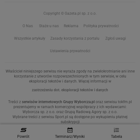
Copyright © Gazeta.pl sp. z o.o.
O Nas
Staże u nas
Reklama
Polityka prywatności
Wszystkie artykuły
Zasady korzystania z portalu
Zgłoś uwagi
Ustawienia prywatności
Właściciel niniejszego serwisu nie wyraża zgody na zwielokrotnianie ani inne
korzystanie z utworów rozpowszechnionych w tym serwisie, w celu
eksploracji tekstów i danych. Więcej informacji w
zastrzeżeniu dot. eksploracji tekstów i danych
Treści z
serwisów internetowych Grupy Wyborcza.pl
oraz serwisu tokfm.pl
prezentujemy w ramach komercyjnej współpracy z ich wydawcami:
Wyborcza sp. z o.o. oraz Grupą Radiową Agory sp. z o.o.
Wybrane treści z serwisu Sport.pl są dostępne po wykupieniu płatnej
subskrypcji
Powrót
Terminarz/Wyniki
Tabela