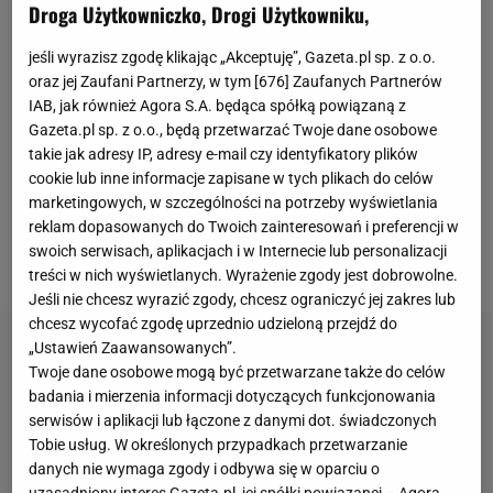
kwestionowało kwotę ponad miliona euro, jaką klub
Droga Użytkowniczko, Drogi Użytkowniku,
zapłacił za jego ściągnięcie Stali Mielec. Sam
jeśli wyrazisz zgodę klikając „Akceptuję”, Gazeta.pl sp. z o.o.
Białorusin też potem na boisku nie zamknął ust
oraz jej Zaufani Partnerzy, w tym [
676
] Zaufanych Partnerów
krytykom, bo do siatki w rundzie wiosennej trafił
IAB, jak również Agora S.A. będąca spółką powiązaną z
Gazeta.pl sp. z o.o., będą przetwarzać Twoje dane osobowe
cztery razy (2 w
Ekstraklasie
, 2 w Pucharze Polski).
takie jak adresy IP, adresy e-mail czy identyfikatory plików
Zmiana trenera na Ediego Iordanescu była dla niego
cookie lub inne informacje zapisane w tych plikach do celów
pewną szansą na wywalczenie stabilnej pozycji w
marketingowych, w szczególności na potrzeby wyświetlania
reklam dopasowanych do Twoich zainteresowań i preferencji w
pierwszym składzie. Szybko się jednak okazało, że
swoich serwisach, aplikacjach i w Internecie lub personalizacji
Rumun nie jest jego fanem.
treści w nich wyświetlanych. Wyrażenie zgody jest dobrowolne.
Jeśli nie chcesz wyrazić zgody, chcesz ograniczyć jej zakres lub
chcesz wycofać zgodę uprzednio udzieloną przejdź do
„Ustawień Zaawansowanych”.
Twoje dane osobowe mogą być przetwarzane także do celów
badania i mierzenia informacji dotyczących funkcjonowania
serwisów i aplikacji lub łączone z danymi dot. świadczonych
Tobie usług. W określonych przypadkach przetwarzanie
danych nie wymaga zgody i odbywa się w oparciu o