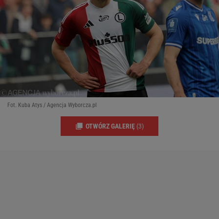
Fot. Kuba Atys / Agencja Wyborcza.pl
OTWÓRZ GALERIĘ
(3)