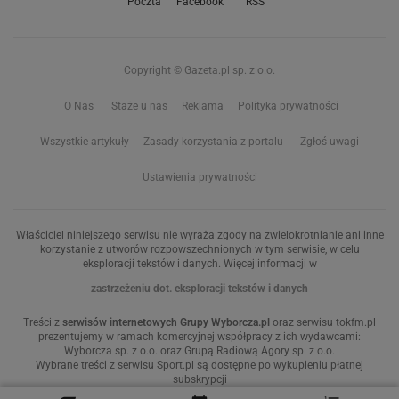
Poczta
Facebook
RSS
Copyright © Gazeta.pl sp. z o.o.
O Nas
Staże u nas
Reklama
Polityka prywatności
Wszystkie artykuły
Zasady korzystania z portalu
Zgłoś uwagi
Ustawienia prywatności
Właściciel niniejszego serwisu nie wyraża zgody na zwielokrotnianie ani inne
korzystanie z utworów rozpowszechnionych w tym serwisie, w celu
eksploracji tekstów i danych. Więcej informacji w
zastrzeżeniu dot. eksploracji tekstów i danych
Treści z
serwisów internetowych Grupy Wyborcza.pl
oraz serwisu tokfm.pl
prezentujemy w ramach komercyjnej współpracy z ich wydawcami:
Wyborcza sp. z o.o. oraz Grupą Radiową Agory sp. z o.o.
Wybrane treści z serwisu Sport.pl są dostępne po wykupieniu płatnej
subskrypcji