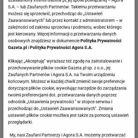
uzasadniony interes Gazeta.pl, jej spółki powiązanej – Agora
S.A. – lub Zaufanych Partnerów. Takiemu przetwarzaniu
możesz się sprzeciwić, przechodząc do „Ustawień
Zaawansowanych” lub przez kontakt z administratorem – w
zależności od zakresu sprzeciwu i podmiotu, wobec którego
jest kierowany. Więcej informacji o przetwarzaniu danych
osobowych znajdziesz w dokumencie
Polityka Prywatności
Gazeta.pl
i
Polityka Prywatności Agora S.A.
Klikając „Akceptuję” wyrażasz też zgodę na zainstalowanie i
przechowywanie plików cookie Gazeta.pl sp. z o.o., jej
Zaufanych Partnerów i Agora S.A. na Twoim urządzeniu
końcowym. Możesz w każdej chwili zmienić swoje preferencje
dotyczące plików cookie, wywołując narzędzie do zarządzania
twoimi preferencjami dot. przetwarzania danych poprzez
odnośnik „Ustawienia prywatności ” w stopce serwisu i
przechodząc do „Ustawień Zaawansowanych”. Zmiana
ustawień plików cookie możliwa jest także za pomocą ustawień
przeglądarki.
My, nasi Zaufani Partnerzy i Agora S.A. możemy przetwarzać