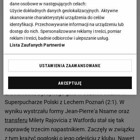
dane osobowe w następujących celach:
Użycie dokładnych danych geolokalizacyjnych. Aktywne
skanowanie charakterystyki urządzenia do celów
identyfikacji. Przechowywanie informacji na urządzeniu lub
Zobacz wideo
Jan Urban już ma swoje objawienie!
dostęp do nich. Spersonalizowane reklamy i treści, pomiar
reklam i treści, badnie odbiorców i ulepszanie usług.
Największy wygrany
Lista Zaufanych Partnerów
Szkurin zmarnował nową szansę. Dziś jest bardzo
USTAWIENIA ZAAWANSOWANE
daleko od wyjściowego składu
AKCEPTUJĘ
Białorusin jak dotąd uzbierał tylko 81 minut w
Ekstraklasie, a jedynego gola w sezonie strzelił w
Superpucharze Polski z Lechem Poznań (2:1). W
wyniku wystrzału formy Jean-Pierre'a Nsame oraz
transferu
Milety Rajovicia z Watfordu stał się tak
naprawdę trzecim napastnikiem. Zaczęły w związku
z tym krążyć pogłoski o jego odejściu z klubu. Nawet