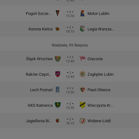
12:45
- : -
Pogoń Szczecin
Motor Lublin
15:30
- : -
Korona Kielce
Legia Warszawa
18:15
Niedziela, 09 Sierpnia
- : -
Śląsk Wrocław
Cracovia
12:45
- : -
Raków Częstochowa
Zagłębie Lubin
12:45
- : -
Lech Poznań
Piast Gliwice
15:30
- : -
GKS Katowice
Wieczysta Kraków
15:30
- : -
Jagiellonia Białystok
Widzew Łódź
18:15