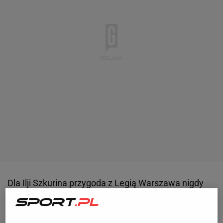
Dla Ilji Szkurina przygoda z Legią Warszawa nigdy
nie była w pełni udana. Już w momencie, w którym
przychodził, czyli zimą bieżącego roku, wielu