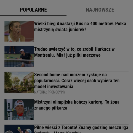
POPULARNE
NAJNOWSZE
Wielki bieg Anastazji Kuś na 400 metrów. Polka
mistrzynią świata juniorek!
Trudno uwierzyć w to, co zrobił Hurkacz w
Montrealu. Miał już piłki meczowe
Second home nad morzem zyskuje na
popularności. Coraz więcej osób wybiera ten
model inwestowania
MATERIAŁ PROMOCYJNY
Mistrzyni olimpijska kończy karierę. To żona
znanego piłkarza
Pilne wieści z Toronto! Znamy godzinę meczu Iga