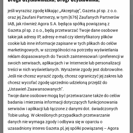
sięgnąć po duże nazwisko.
jeśli wyrazisz zgodę klikając „Akceptuję”, Gazeta.pl sp. z o.o.
oraz jej Zaufani Partnerzy, w tym [
676
] Zaufanych Partnerów
IAB, jak również Agora S.A. będąca spółką powiązaną z
Gazeta.pl sp. z o.o., będą przetwarzać Twoje dane osobowe
takie jak adresy IP, adresy e-mail czy identyfikatory plików
cookie lub inne informacje zapisane w tych plikach do celów
marketingowych, w szczególności na potrzeby wyświetlania
reklam dopasowanych do Twoich zainteresowań i preferencji w
swoich serwisach, aplikacjach i w Internecie lub personalizacji
treści w nich wyświetlanych. Wyrażenie zgody jest dobrowolne.
Jeśli nie chcesz wyrazić zgody, chcesz ograniczyć jej zakres lub
chcesz wycofać zgodę uprzednio udzieloną przejdź do
„Ustawień Zaawansowanych”.
Twoje dane osobowe mogą być przetwarzane także do celów
badania i mierzenia informacji dotyczących funkcjonowania
serwisów i aplikacji lub łączone z danymi dot. świadczonych
Tobie usług. W określonych przypadkach przetwarzanie
danych nie wymaga zgody i odbywa się w oparciu o
uzasadniony interes Gazeta.pl, jej spółki powiązanej – Agora