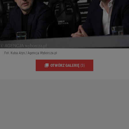
Fot. Kuba Atys / Agencja Wyborcza.pl
OTWÓRZ GALERIĘ
(3)