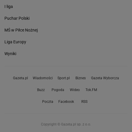
I liga
Puchar Polski
MŚ w Piłce Nożnej
Liga Europy
Wyniki
Gazeta.pl
Wiadomości
Sport.pl
Biznes
Gazeta Wyborcza
Buzz
Pogoda
Wideo
Tok.FM
Poczta
Facebook
RSS
Copyright © Gazeta.pl sp. z o.o.