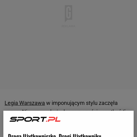
Legia Warszawa
w imponującym stylu zaczęła
sezon. Nie przegrała żadnego z sześciu spotkań (i
zdobyła Superpuchar Polski), lecz aby móc utrzymać
konkurencyjność, potrzebuje wzmocnień. I może
Droga Użytkowniczko, Drogi Użytkowniku,