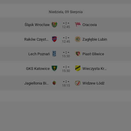
Niedziela, 09 Sierpnia
- : -
Śląsk Wrocław
Cracovia
12:45
- : -
Raków Częstochowa
Zagłębie Lubin
12:45
- : -
Lech Poznań
Piast Gliwice
15:30
- : -
GKS Katowice
Wieczysta Kraków
15:30
- : -
Jagiellonia Białystok
Widzew Łódź
18:15