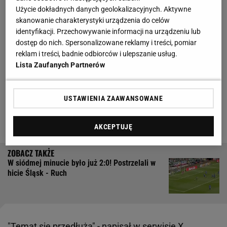
Użycie dokładnych danych geolokalizacyjnych. Aktywne
Po odejściu Maxiego Oyedele (do Strasbourga)
skanowanie charakterystyki urządzenia do celów
poszukiwany jest nowy defensywny pomocnik, gdyż
identyfikacji. Przechowywanie informacji na urządzeniu lub
dostęp do nich. Spersonalizowane reklamy i treści, pomiar
jedyną opcją trenera Edwarda Iordanescu jest Rafał
reklam i treści, badnie odbiorców i ulepszanie usług.
Augustyniak. Numerem jeden warszawian na tę
Lista Zaufanych Partnerów
pozycję jest Damian Szymański, 18-krotny
reprezentant Polski, obecnie występujący w AEK-u
USTAWIENIA ZAAWANSOWANE
Ateny (zdobył z tym klubem podwójną koronę w
sezonie 2022/23). Na jakim etapie jest ten transfer?
AKCEPTUJĘ
W siódmej minucie było już 2:0! Postrzelali w
hicie Śląsk - Ruch
"
Temat
się przedłuża" - napisał w serwisie X