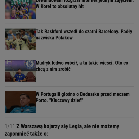
Lewandowski rozgrzał internet jednym zdjęciem.
W Korei to absolutny hit
Tak Rashford wszedł do szatni Barcelony. Padły
nazwiska Polaków
Mudryk ledwo wrócił, a tu takie wieści. Oto co
chcą z nim zrobić
W Portugalii głośno o Bednarku przed meczem
Porto. "Kluczowy dzień"
1/11
Z Warszawą kojarzy się Legia, ale nie możemy
zapomnieć także o: