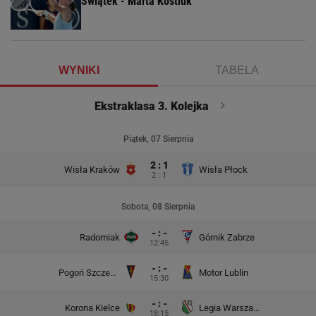
Świątek - Marta Kostiuk
WYNIKI
TABELA
Ekstraklasa 3. Kolejka
Piątek, 07 Sierpnia
2 : 1
Wisła Kraków
Wisła Płock
2 : 1
Sobota, 08 Sierpnia
- : -
Radomiak
Górnik Zabrze
12:45
- : -
Pogoń Szczecin
Motor Lublin
15:30
- : -
Korona Kielce
Legia Warszawa
18:15