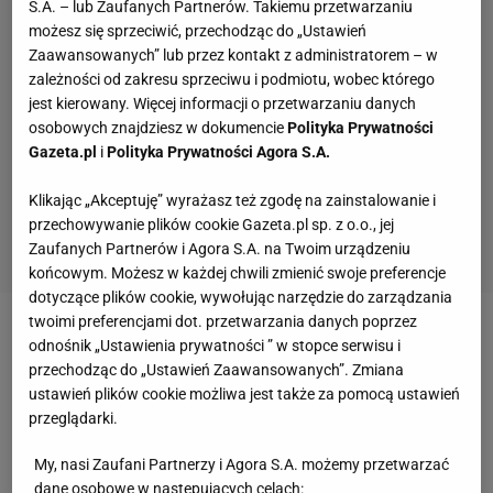
S.A. – lub Zaufanych Partnerów. Takiemu przetwarzaniu
możesz się sprzeciwić, przechodząc do „Ustawień
Zaawansowanych” lub przez kontakt z administratorem – w
zależności od zakresu sprzeciwu i podmiotu, wobec którego
jest kierowany. Więcej informacji o przetwarzaniu danych
osobowych znajdziesz w dokumencie
Polityka Prywatności
Gazeta.pl
i
Polityka Prywatności Agora S.A.
Klikając „Akceptuję” wyrażasz też zgodę na zainstalowanie i
przechowywanie plików cookie Gazeta.pl sp. z o.o., jej
Zaufanych Partnerów i Agora S.A. na Twoim urządzeniu
końcowym. Możesz w każdej chwili zmienić swoje preferencje
dotyczące plików cookie, wywołując narzędzie do zarządzania
twoimi preferencjami dot. przetwarzania danych poprzez
Zobacz wideo
"Dostaję po plecach, bo ludzie wiedzą,
odnośnik „Ustawienia prywatności ” w stopce serwisu i
przechodząc do „Ustawień Zaawansowanych”. Zmiana
jak mam na nazwisko"
ustawień plików cookie możliwa jest także za pomocą ustawień
przeglądarki.
Legia Warszawa pracuje nad transferem
My, nasi Zaufani Partnerzy i Agora S.A. możemy przetwarzać
reprezentanta Polski. "Trzeba cierpliwości"
dane osobowe w następujących celach: