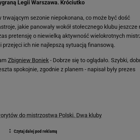
graną Legii Warszawa. Króciutko
w trwającym sezonie niepokonana, co może być dość
stroje, jakie panowały wokół stołecznego klubu jeszcze 
czas pretensję o niewielką aktywność wielokrotnych mist
i przejęci ich nie najlepszą sytuacją finansową.
sam
Zbigniew Boniek
- Dobrze się to oglądało. Szybki, dob
zta spokojnie, zgodnie z planem - napisał były prezes
orytów do mistrzostwa Polski. Dwa kluby