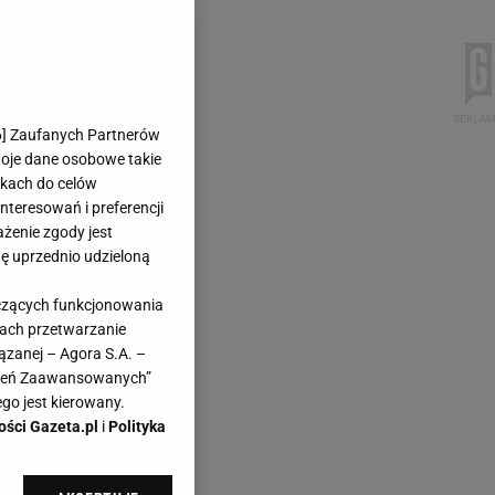
6
] Zaufanych Partnerów
woje dane osobowe takie
likach do celów
teresowań i preferencji
ażenie zgody jest
dę uprzednio udzieloną
yczących funkcjonowania
kach przetwarzanie
ązanej – Agora S.A. –
awień Zaawansowanych”
go jest kierowany.
ości Gazeta.pl
i
Polityka