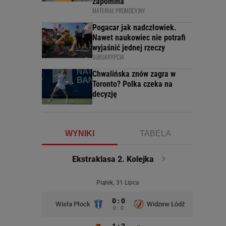
zapomina
MATERIAŁ PROMOCYJNY
Pogacar jak nadczłowiek.
Nawet naukowiec nie potrafi
wyjaśnić jednej rzeczy
SUBSKRYPCJA
Chwalińska znów zagra w
Toronto? Polka czeka na
decyzję
WYNIKI
TABELA
Ekstraklasa 2. Kolejka
Piątek, 31 Lipca
0 : 0
Wisła Płock
Widzew Łódź
Wisła K
0 : 0
1 : 2