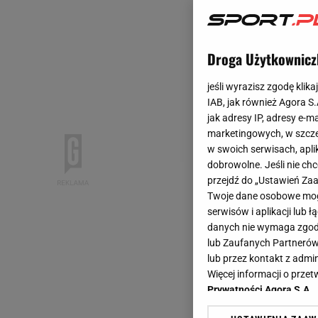
Droga Użytkownicz
jeśli wyrazisz zgodę klika
IAB, jak również Agora S
jak adresy IP, adresy e-m
marketingowych, w szcze
w swoich serwisach, aplik
dobrowolne. Jeśli nie ch
przejdź do „Ustawień Z
Twoje dane osobowe mogą
serwisów i aplikacji lub
danych nie wymaga zgody 
lub Zaufanych Partnerów
lub przez kontakt z admi
Więcej informacji o prz
Prywatności Agora S.A.