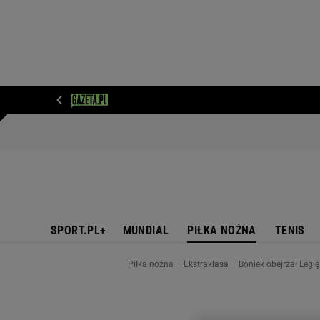
WIADOMOŚCI
NEXT
SPORT
PLOTEK
D
SPORT.PL+
MUNDIAL
PIŁKA NOŻNA
TENIS
Piłka nożna
Ekstraklasa
Boniek obejrzał Legi