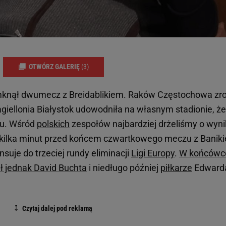
OTWÓRZ GALERIĘ
(3)
mknął dwumecz z Breidablikiem. Raków Częstochowa zro
agiellonia Białystok udowodniła na własnym stadionie, że
ru. Wśród
polskich
zespołów najbardziej drżeliśmy o wyni
a kilka minut przed końcem czwartkowego meczu z Banik
suje do trzeciej rundy eliminacji
Ligi Europy
.
W końcówc
ł jednak David Buchta
i niedługo później
piłkarze
Edward