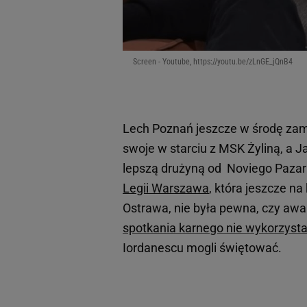
Screen - Youtube, https://youtu.be/zLnGE_jQnB4
Lech Poznań jeszcze w środę za
swoje w starciu z MSK Żyliną, a J
lepszą drużyną od Noviego Paza
Legii Warszawa
, która jeszcze n
Ostrawa, nie była pewna, czy awan
spotkania karnego nie wykorzysta
Iordanescu mogli świętować.