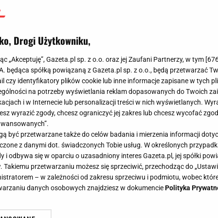
ko, Drogi Użytkowniku,
jąc „Akceptuję”, Gazeta.pl sp. z o.o. oraz jej Zaufani Partnerzy, w tym [
67
.A. będąca spółką powiązaną z Gazeta.pl sp. z o.o., będą przetwarzać T
ail czy identyfikatory plików cookie lub inne informacje zapisane w tych p
gólności na potrzeby wyświetlania reklam dopasowanych do Twoich zain
acjach i w Internecie lub personalizacji treści w nich wyświetlanych. Wyr
cesz wyrazić zgody, chcesz ograniczyć jej zakres lub chcesz wycofać zgo
aawansowanych”.
 być przetwarzane także do celów badania i mierzenia informacji dot
 łączone z danymi dot. świadczonych Tobie usług. W określonych przypad
i odbywa się w oparciu o uzasadniony interes Gazeta.pl, jej spółki powi
. Takiemu przetwarzaniu możesz się sprzeciwić, przechodząc do „Ust
nistratorem – w zależności od zakresu sprzeciwu i podmiotu, wobec które
etwarzaniu danych osobowych znajdziesz w dokumencie
Polityka Prywatn