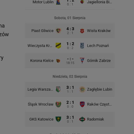
Motor Lublin
Jagiellonia Białystok
0 : 1
Rad
Sobota, 01 Sierpnia
na
4 : 3
Piast Gliwice
Wisła Kraków
rzów
2 : 1
1 : 2
Wieczysta Kraków
Lech Poznań
Korona 
0 : 2
ry
- : -
Korona Kielce
Górnik Zabrze
18:15
Śląsk Wr
Niedziela, 02 Sierpnia
3 : 1
Legia Warszawa
Zagłębie Lubin
1 : 1
2 : 1
Śląsk Wrocław
Raków Częstochowa
Lech P
0 : 0
3 : 1
GKS Katowice
Radomiak
GKS Kat
0 : 1