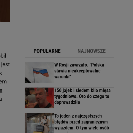
POPULARNE
NAJNOWSZE
bił
 jest
W Rosji zawrzało. "Polska
stawia nieakceptowalne
k
warunki"
iem
e
150 jajek i siedem kilo mięsa
tygodniowo. Oto do czego to
a
doprowadziło
To jeden z najczęstszych
błędów przed zagranicznym
wyjazdem. O tym wiele osób