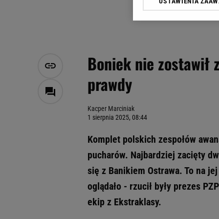
USTAWIENIA ZAA
Klikając „Akceptuję” wyra
Zaufanych Partnerów i A
dotyczące plików cookie,
odnośnik „Ustawienia pr
plików cookie możliwa je
Boniek nie zostawił 
My, nasi Zaufani Partne
prawdy
Użycie dokładnych danych
Przechowywanie informacji
badnie odbiorców i uleps
Kacper Marciniak
1 sierpnia 2025, 08:44
Komplet polskich zespołów awans
pucharów. Najbardziej zacięty d
się z Banikiem Ostrawa. To na jej
oglądało - rzucił były prezes P
ekip z Ekstraklasy.