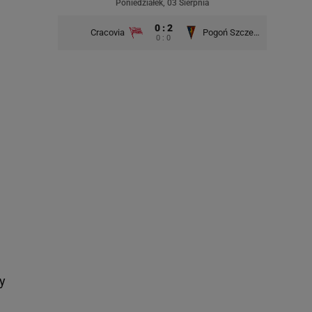
Poniedziałek, 03 Sierpnia
0 : 2
Cracovia
Pogoń Szczecin
0 : 0
y