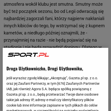
atmosfera wokół klubu jest smutna. Smutny może
być też początek sezonu, bo od Legii odwracają się
najbardziej zagorzali fani, którzy najpierw nakłaniali
innych kibiców do tego, by wstrzymać się z kupnem
karnetów, a niedługo później oznajmili, że -
przynajmniej na razie - nie będą pojawiać się na
stadionie i nie będą prowadzić dopingu. Dlatego w
przeddzień rozpoczęcia sezonu głos oddaliśmy
właśnie kibicom z różnych trybun stadionu przy
Droga Użytkowniczko, Drogi Użytkowniku,
Łazienkowskiej - zadaliśmy im pięć pytań
dotyczących zbliżającego się sezonu, ale też
jeśli wyrazisz zgodę klikając „Akceptuję”, Gazeta.pl sp. z o.o.
poprosiliśmy ich o opinię na temat rządów Dariusza
oraz jej Zaufani Partnerzy, w tym [
676
] Zaufanych Partnerów
IAB, jak również Agora S.A. będąca spółką powiązaną z
Mioduskiego.
Gazeta.pl sp. z o.o., będą przetwarzać Twoje dane osobowe
takie jak adresy IP, adresy e-mail czy identyfikatory plików
cookie lub inne informacje zapisane w tych plikach do celów
marketingowych, w szczególności na potrzeby wyświetlania