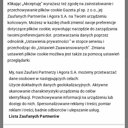
Klikając „Akceptuję” wyrażasz też zgodę na zainstalowanie i
przechowywanie plików cookie Gazeta.pl sp. z o.o., jej
Zaufanych Partnerów i Agora S.A. na Twoim urządzeniu
końcowym. Możesz w każdej chwili zmienić swoje preferencje
dotyczące plików cookie, wywołując narzędzie do zarządzania
twoimi preferencjami dot. przetwarzania danych poprzez
odnośnik „Ustawienia prywatności ” w stopce serwisu i
przechodząc do „Ustawień Zaawansowanych”. Zmiana
ustawień plików cookie możliwa jest także za pomocą ustawień
przeglądarki.
Zobacz wideo
Legia poznała rywala w pucharach.
My, nasi Zaufani Partnerzy i Agora S.A. możemy przetwarzać
"Przez wojnę obawiałbym się dotarcia na miejsce"
dane osobowe w następujących celach:
Użycie dokładnych danych geolokalizacyjnych. Aktywne
skanowanie charakterystyki urządzenia do celów
Brak transferów, strategii, jasnej struktury i
identyfikacji. Przechowywanie informacji na urządzeniu lub
dostęp do nich. Spersonalizowane reklamy i treści, pomiar
komunikacji
reklam i treści, badnie odbiorców i ulepszanie usług.
Lista Zaufanych Partnerów
Na początek fanów warszawskiej drużyny