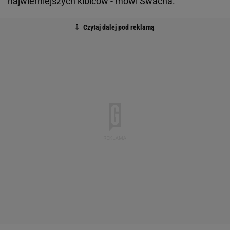
najwierniejszych kibiców - mówi Swacha.