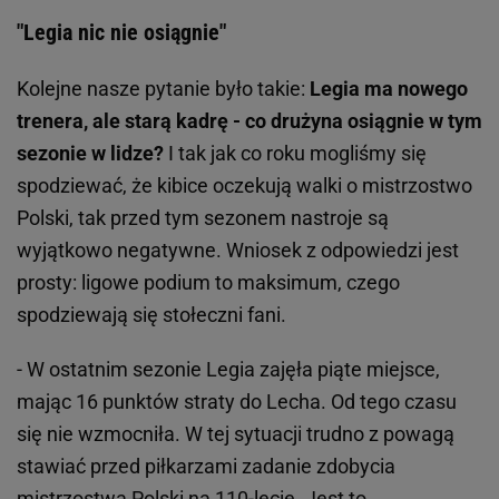
"Legia nic nie osiągnie"
Kolejne nasze pytanie było takie:
Legia ma nowego
trenera, ale starą kadrę - co drużyna osiągnie w tym
sezonie w lidze?
I tak jak co roku mogliśmy się
spodziewać, że kibice oczekują walki o mistrzostwo
Polski, tak przed tym sezonem nastroje są
wyjątkowo negatywne. Wniosek z odpowiedzi jest
prosty: ligowe podium to maksimum, czego
spodziewają się stołeczni fani.
- W ostatnim sezonie Legia zajęła piąte miejsce,
mając 16 punktów straty do Lecha. Od tego czasu
się nie wzmocniła. W tej sytuacji trudno z powagą
stawiać przed piłkarzami zadanie zdobycia
mistrzostwa Polski na 110-lecie. Jest to