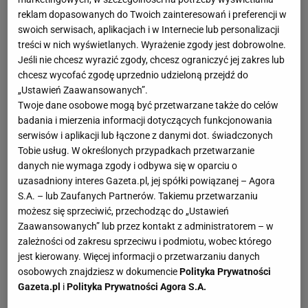
reklam dopasowanych do Twoich zainteresowań i preferencji w
swoich serwisach, aplikacjach i w Internecie lub personalizacji
treści w nich wyświetlanych. Wyrażenie zgody jest dobrowolne.
Jeśli nie chcesz wyrazić zgody, chcesz ograniczyć jej zakres lub
chcesz wycofać zgodę uprzednio udzieloną przejdź do
„Ustawień Zaawansowanych”.
Twoje dane osobowe mogą być przetwarzane także do celów
badania i mierzenia informacji dotyczących funkcjonowania
serwisów i aplikacji lub łączone z danymi dot. świadczonych
Tobie usług. W określonych przypadkach przetwarzanie
danych nie wymaga zgody i odbywa się w oparciu o
uzasadniony interes Gazeta.pl, jej spółki powiązanej – Agora
S.A. – lub Zaufanych Partnerów. Takiemu przetwarzaniu
możesz się sprzeciwić, przechodząc do „Ustawień
Zaawansowanych” lub przez kontakt z administratorem – w
zależności od zakresu sprzeciwu i podmiotu, wobec którego
jest kierowany. Więcej informacji o przetwarzaniu danych
osobowych znajdziesz w dokumencie
Polityka Prywatności
Gazeta.pl
i
Polityka Prywatności Agora S.A.