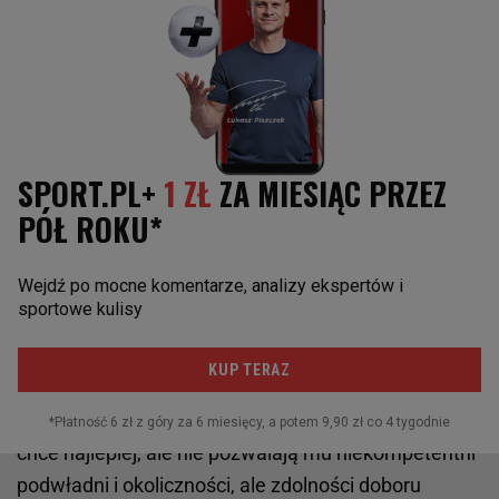
doradców do spraw tych lub owych, ostateczna wina
za zatrudnienie ich wszystkich i brak nadzoru nad ich
działaniami spada na właściciela. Nikt mu przecież
nie kazał zatrudniać w roli trenera człowieka, który
trenerem nie był (Romeo Jozaka), zwalniać trenera,
którego szatnia lubiła tak bardzo, że po tej decyzji
wszczęła bunt (Aleksandara Vukovicia), iść na
otwartą wojnę z każdym trenerem, który w tej
dekadzie dał mu jakiś sukces (przerabialiśmy to już z
Czesławem Michniewiczem, Kostą Runjaiciem i
Goncalo Feio), czy brać sobie dyrektorów
sportowych, którzy według opinii z zewnątrz
wpędzają klub w coraz większe problemy. Można
oczywiście uznać, że pan Mioduski ma pecha, że
chce najlepiej, ale nie pozwalają mu niekompetentni
podwładni i okoliczności, ale zdolności doboru