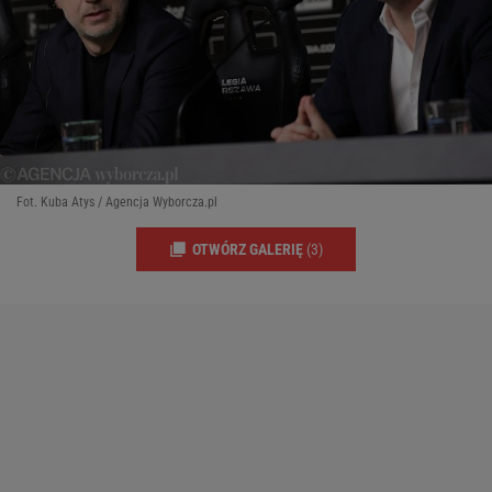
Fot. Kuba Atys / Agencja Wyborcza.pl
OTWÓRZ GALERIĘ
(3)