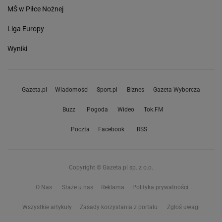
MŚ w Piłce Nożnej
Liga Europy
Wyniki
Gazeta.pl
Wiadomości
Sport.pl
Biznes
Gazeta Wyborcza
Buzz
Pogoda
Wideo
Tok.FM
Poczta
Facebook
RSS
Copyright © Gazeta.pl sp. z o.o.
O Nas
Staże u nas
Reklama
Polityka prywatności
Wszystkie artykuły
Zasady korzystania z portalu
Zgłoś uwagi