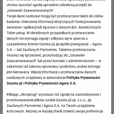
chcesz wycofać zgodę uprzednio udzieloną przejdź do
„Ustawień Zaawansowanych”.
Twoje dane osobowe mogą być przetwarzane także do celów
badania i mierzenia informacji dotyczących funkcjonowania
serwisów i aplikacji lub łączone z danymi dot. świadczonych
Tobie usług. W określonych przypadkach przetwarzanie
danych nie wymaga zgody i odbywa się w oparciu o
uzasadniony interes Gazeta.pl, jej spółki powiązanej – Agora
S.A. – lub Zaufanych Partnerów. Takiemu przetwarzaniu
możesz się sprzeciwić, przechodząc do „Ustawień
Zaawansowanych” lub przez kontakt z administratorem – w
zależności od zakresu sprzeciwu i podmiotu, wobec którego
jest kierowany. Więcej informacji o przetwarzaniu danych
osobowych znajdziesz w dokumencie
Polityka Prywatności
Gazeta.pl
i
Polityka Prywatności Agora S.A.
Klikając „Akceptuję” wyrażasz też zgodę na zainstalowanie i
przechowywanie plików cookie Gazeta.pl sp. z o.o., jej
Zaufanych Partnerów i Agora S.A. na Twoim urządzeniu
Zobacz wideo
Żelazny w mocnych słowach o
końcowym. Możesz w każdej chwili zmienić swoje preferencje