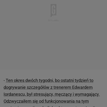
-
Ten okres dwóch tygodni, bo ostatni tydzień to
dogrywanie szczegółów z trenerem Edwardem
Iordanescu, był stresujący, męczący i wymagający.
Odzwyczaiłem się od funkcjonowania na tym