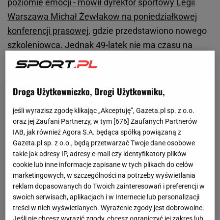
poziomie emocji - mówił dyrektor sportowy Legii
Warszawa Michał Żewłakow na poniedziałkowej
konferencji prasowej
, gdzie przedstawiono nowego
szkoleniowca. Jednak 49-latek nie ma czasu na
odpoczynek.
Droga Użytkowniczko, Drogi Użytkowniku,
jeśli wyrazisz zgodę klikając „Akceptuję”, Gazeta.pl sp. z o.o.
oraz jej Zaufani Partnerzy, w tym [
676
] Zaufanych Partnerów
IAB, jak również Agora S.A. będąca spółką powiązaną z
Gazeta.pl sp. z o.o., będą przetwarzać Twoje dane osobowe
takie jak adresy IP, adresy e-mail czy identyfikatory plików
cookie lub inne informacje zapisane w tych plikach do celów
marketingowych, w szczególności na potrzeby wyświetlania
reklam dopasowanych do Twoich zainteresowań i preferencji w
swoich serwisach, aplikacjach i w Internecie lub personalizacji
treści w nich wyświetlanych. Wyrażenie zgody jest dobrowolne.
Jeśli nie chcesz wyrazić zgody, chcesz ograniczyć jej zakres lub