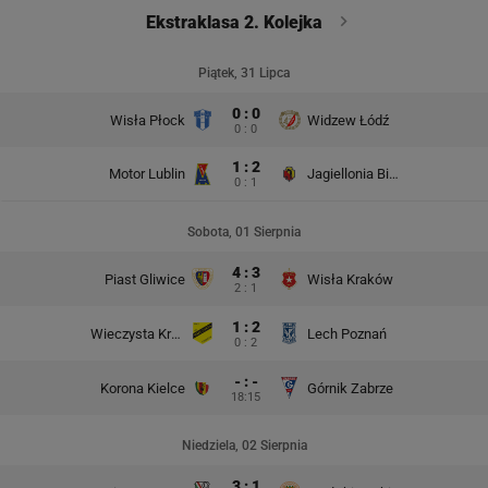
Ekstraklasa 2. Kolejka
Piątek, 31 Lipca
0 : 0
Wisła Płock
Widzew Łódź
0 : 0
1 : 2
Motor Lublin
Jagiellonia Białystok
0 : 1
Sobota, 01 Sierpnia
4 : 3
Piast Gliwice
Wisła Kraków
2 : 1
1 : 2
Wieczysta Kraków
Lech Poznań
0 : 2
- : -
Korona Kielce
Górnik Zabrze
18:15
Niedziela, 02 Sierpnia
3 : 1