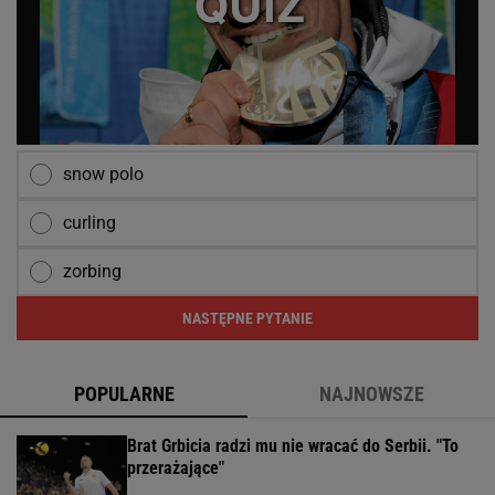
snow polo
curling
zorbing
NASTĘPNE PYTANIE
POPULARNE
NAJNOWSZE
Brat Grbicia radzi mu nie wracać do Serbii. "To
przerażające"