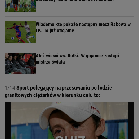
Wiadomo kto pokaże następny mecz Rakowa w
LK. To już oficjalne
Ależ wieści ws. Bułki. W gigancie zastąpi
mistrza świata
1/14
Sport polegający na przesuwaniu po lodzie
granitowych ciężarków w kierunku celu to: