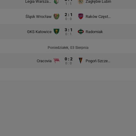
Legia Warszawa
Zagłębie Lubin
1 : 1
2 : 1
Śląsk Wrocław
Raków Częstochowa
0 : 0
3 : 1
GKS Katowice
Radomiak
0 : 1
Poniedziałek, 03 Sierpnia
0 : 2
Cracovia
Pogoń Szczecin
0 : 0