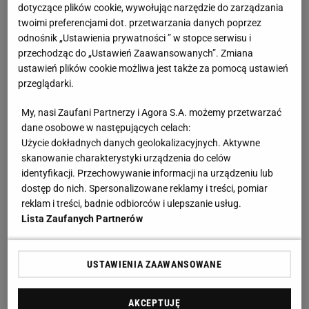
Kuleszy i Probierzu: Nie ma tej reprezentacji bez
dotyczące plików cookie, wywołując narzędzie do zarządzania
twoimi preferencjami dot. przetwarzania danych poprzez
opaski kapitańskiej Lewandowskiego
odnośnik „Ustawienia prywatności ” w stopce serwisu i
przechodząc do „Ustawień Zaawansowanych”. Zmiana
Legia Warszawa uaktywnia się na rynku
ustawień plików cookie możliwa jest także za pomocą ustawień
przeglądarki.
transferowym? Negocjuje z piłkarzem
hiszpańskiego drugoligowca
My, nasi Zaufani Partnerzy i Agora S.A. możemy przetwarzać
dane osobowe w następujących celach:
Użycie dokładnych danych geolokalizacyjnych. Aktywne
Trwają bowiem prace nad pierwszymi
skanowanie charakterystyki urządzenia do celów
wzmocnieniami, gdyż na razie do Warszawy nie
identyfikacji. Przechowywanie informacji na urządzeniu lub
przyszedł żaden piłkarz. Ale prowadzone są
dostęp do nich. Spersonalizowane reklamy i treści, pomiar
reklam i treści, badnie odbiorców i ulepszanie usług.
negocjacje, o czym poinformował dziennikarz Daniel
Lista Zaufanych Partnerów
Sobis. "Ivan Barbero, 26-letni napastnik Deportivo La
Coruna, rozmawia z Legią Warszawa. W zeszłym
sezonie w Segunda Division siedem goli i pięć asyst
USTAWIENIA ZAAWANSOWANE
(w 37 meczach - red.). Kontrakt do 2026 r." - napisał
AKCEPTUJĘ
w serwisie X.