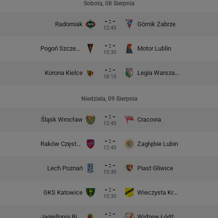
Sobota, 08 Sierpnia
- : -
Radomiak
Górnik Zabrze
12:45
- : -
Pogoń Szczecin
Motor Lublin
15:30
- : -
Korona Kielce
Legia Warszawa
18:15
Niedziela, 09 Sierpnia
- : -
Śląsk Wrocław
Cracovia
12:45
- : -
Raków Częstochowa
Zagłębie Lubin
12:45
- : -
Lech Poznań
Piast Gliwice
15:30
- : -
GKS Katowice
Wieczysta Kraków
15:30
- : -
Jagiellonia Białystok
Widzew Łódź