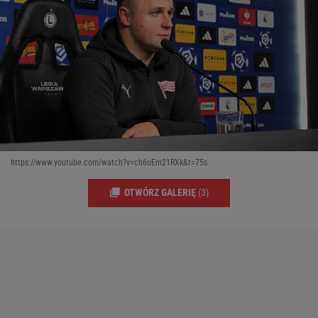
https://www.youtube.com/watch?v=ch6uEm21RXk&t=75s
OTWÓRZ GALERIĘ
(3)