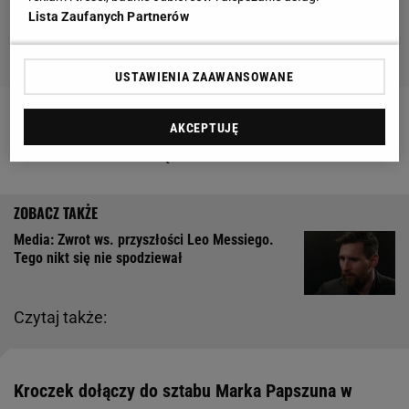
Lista Zaufanych Partnerów
USTAWIENIA ZAAWANSOWANE
Zobacz wideo
Salamon marzy o lidze Mistrzów!
AKCEPTUJĘ
Lech Poznań musi się wzmocnić
Media: Zwrot ws. przyszłości Leo Messiego.
Tego nikt się nie spodziewał
Czytaj także:
Kroczek dołączy do sztabu Marka Papszuna w