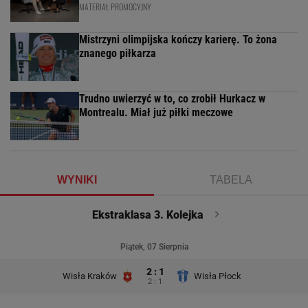
MATERIAŁ PROMOCYJNY
Mistrzyni olimpijska kończy karierę. To żona
znanego piłkarza
Trudno uwierzyć w to, co zrobił Hurkacz w
Montrealu. Miał już piłki meczowe
WYNIKI
TABELA
Ekstraklasa 3. Kolejka
Piątek, 07 Sierpnia
2 : 1
Wisła Kraków
Wisła Płock
2 : 1