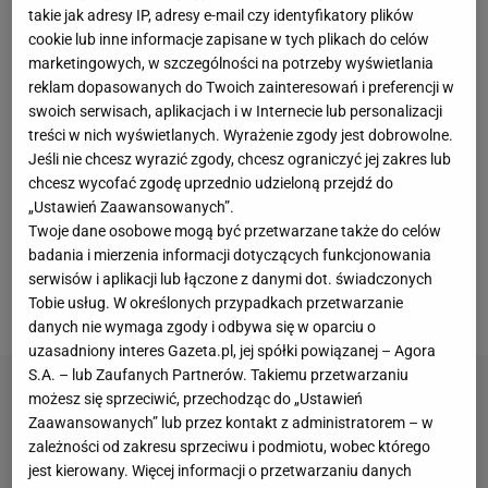
takie jak adresy IP, adresy e-mail czy identyfikatory plików
spotkanie. Cracovia zakończyła ten sezon na
cookie lub inne informacje zapisane w tych plikach do celów
szóstym miejscu, a klub podjął decyzję o
marketingowych, w szczególności na potrzeby wyświetlania
nieprzedłużaniu kontraktu z Kroczkiem. - Bardzo
reklam dopasowanych do Twoich zainteresowań i preferencji w
swoich serwisach, aplikacjach i w Internecie lub personalizacji
długo rozmawialiśmy o całej sytuacji, wiedzieliśmy,
treści w nich wyświetlanych. Wyrażenie zgody jest dobrowolne.
jaki to jest moment dla klubu. Czynników
Jeśli nie chcesz wyrazić zgody, chcesz ograniczyć jej zakres lub
powodujących obecną sytuację jest dużo, Jako
chcesz wycofać zgodę uprzednio udzieloną przejdź do
„Ustawień Zaawansowanych”.
trener zdaje sobie sprawę, że
wyniki
w tej rundzie
Twoje dane osobowe mogą być przetwarzane także do celów
nie były zadowalające - mówił Kroczek w
badania i mierzenia informacji dotyczących funkcjonowania
rozmowach z dziennikarzami. 36-latek długo nie
serwisów i aplikacji lub łączone z danymi dot. świadczonych
Tobie usług. W określonych przypadkach przetwarzanie
będzie bez pracy.
danych nie wymaga zgody i odbywa się w oparciu o
uzasadniony interes Gazeta.pl, jej spółki powiązanej – Agora
S.A. – lub Zaufanych Partnerów. Takiemu przetwarzaniu
możesz się sprzeciwić, przechodząc do „Ustawień
Zaawansowanych” lub przez kontakt z administratorem – w
zależności od zakresu sprzeciwu i podmiotu, wobec którego
jest kierowany. Więcej informacji o przetwarzaniu danych