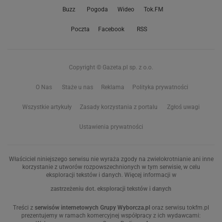
Buzz
Pogoda
Wideo
Tok.FM
Poczta
Facebook
RSS
Copyright © Gazeta.pl sp. z o.o.
O Nas
Staże u nas
Reklama
Polityka prywatności
Wszystkie artykuły
Zasady korzystania z portalu
Zgłoś uwagi
Ustawienia prywatności
Właściciel niniejszego serwisu nie wyraża zgody na zwielokrotnianie ani inne
korzystanie z utworów rozpowszechnionych w tym serwisie, w celu
eksploracji tekstów i danych. Więcej informacji w
zastrzeżeniu dot. eksploracji tekstów i danych
Treści z
serwisów internetowych Grupy Wyborcza.pl
oraz serwisu tokfm.pl
prezentujemy w ramach komercyjnej współpracy z ich wydawcami: