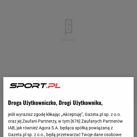
Droga Użytkowniczko, Drogi Użytkowniku,
jeśli wyrazisz zgodę klikając „Akceptuję”, Gazeta.pl sp. z o.o.
W latach 2024-2025 Dawid Kroczek pracował jako
oraz jej Zaufani Partnerzy, w tym [
676
] Zaufanych Partnerów
trener Cracovii. W tym czasie Cracovia wygrała 17 z
IAB, jak również Agora S.A. będąca spółką powiązaną z
42
meczów
, a Kroczek osiągał średnią 1,45 pkt na
Gazeta.pl sp. z o.o., będą przetwarzać Twoje dane osobowe