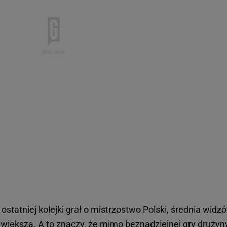
ostatniej kolejki grał o mistrzostwo Polski, średnia widz
ce większa. A to znaczy, że mimo beznadziejnej gry drużyn