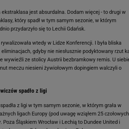
 ekstraklasa jest absurdalna. Dodam więcej - to drugi w
raklasy, który spadł w tym samym sezonie, w którym
nio przydarzyło się to Lechii Gdańsk.
ywalizowała wtedy w Lidze Konferencji. I była bliska
liminacjach, gdyby nie niesłusznie podyktowany rzut ka
ywieźli ze stolicy Austrii bezbramkowy remis. U siebi
minut meczu niesieni żywiołowym dopingiem walczyli o
wiczów spadło z ligi
spadła z ligi w tym samym sezonie, w którym grała w
ażnych ligach Europy (pod uwagę wziąłem 25 czołowych 
ry. Poza Śląskiem Wrocław i Lechią to Dundee United i