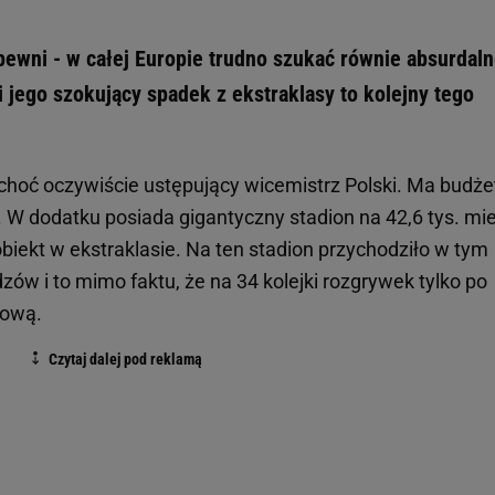
ewni - w całej Europie trudno szukać równie absurdaln
 i jego szokujący spadek z ekstraklasy to kolejny tego
 choć oczywiście ustępujący wicemistrz Polski. Ma budże
. W dodatku posiada gigantyczny stadion na 42,6 tys. mie
iekt w ekstraklasie. Na ten stadion przychodziło w tym
zów i to mimo faktu, że na 34 kolejki rozgrywek tylko po
kową.