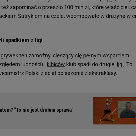
 też zapominać o przeszło 100 mln zł, które właściciel, cz
ackiem Sutrykiem na czele, wpompowało w drużynę w c
li spadkiem z ligi
ozgrywek ten zamożny, cieszący się pełnym wsparciem
zględem ludności) i
kibiców
klub spadł do drugiej
ligi
. To
icemistrz Polski zleciał po sezonie z ekstraklasy.
atem? "To nie jest drobna sprawa"