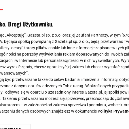
Michał Kiedrowski
19 maja 2025, 13:34
ko, Drogi Użytkowniku,
jąc „Akceptuję”, Gazeta.pl sp. z o.o. oraz jej Zaufani Partnerzy, w tym [
67
.A. będąca spółką powiązaną z Gazeta.pl sp. z o.o., będą przetwarzać T
ail czy identyfikatory plików cookie lub inne informacje zapisane w tych p
gólności na potrzeby wyświetlania reklam dopasowanych do Twoich zain
acjach i w Internecie lub personalizacji treści w nich wyświetlanych. Wyr
cesz wyrazić zgody, chcesz ograniczyć jej zakres lub chcesz wycofać zgo
aawansowanych”.
 być przetwarzane także do celów badania i mierzenia informacji dot
 łączone z danymi dot. świadczonych Tobie usług. W określonych przypad
i odbywa się w oparciu o uzasadniony interes Gazeta.pl, jej spółki powi
. Takiemu przetwarzaniu możesz się sprzeciwić, przechodząc do „Ust
nistratorem – w zależności od zakresu sprzeciwu i podmiotu, wobec które
etwarzaniu danych osobowych znajdziesz w dokumencie
Polityka Prywatn