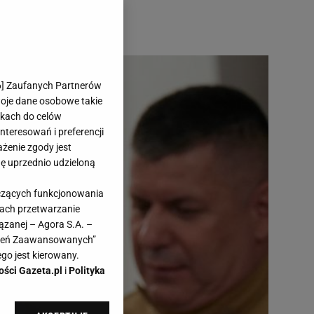
6
] Zaufanych Partnerów
woje dane osobowe takie
likach do celów
teresowań i preferencji
ażenie zgody jest
dę uprzednio udzieloną
yczących funkcjonowania
kach przetwarzanie
ązanej – Agora S.A. –
awień Zaawansowanych”
go jest kierowany.
ości Gazeta.pl
i
Polityka