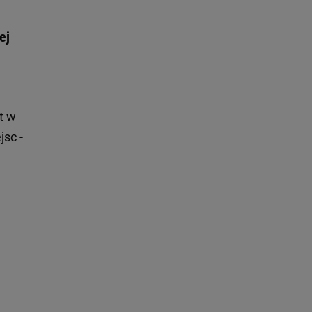
ej
t w
jsc -