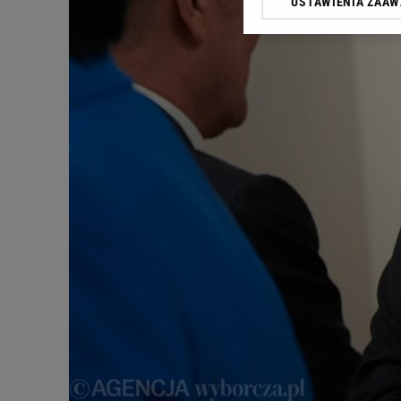
USTAWIENIA ZAA
Klikając „Akceptuję” wyra
Zaufanych Partnerów i A
dotyczące plików cookie,
odnośnik „Ustawienia pr
plików cookie możliwa je
My, nasi Zaufani Partne
Użycie dokładnych danych
Przechowywanie informacji
badnie odbiorców i uleps