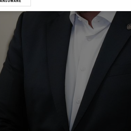
WANSOWANE
żasz też zgodę na zainstalowanie i przechowywanie plików cookie Gazeta.p
gora S.A. na Twoim urządzeniu końcowym. Możesz w każdej chwili zmien
 wywołując narzędzie do zarządzania twoimi preferencjami dot. przetw
ywatności ” w stopce serwisu i przechodząc do „Ustawień Zaawansowan
st także za pomocą ustawień przeglądarki.
rzy i Agora S.A. możemy przetwarzać dane osobowe w następujących cel
 geolokalizacyjnych. Aktywne skanowanie charakterystyki urządzenia do
 na urządzeniu lub dostęp do nich. Spersonalizowane reklamy i treści, p
zanie usług.
Lista Zaufanych Partnerów