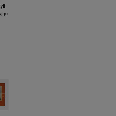
yli
iągu