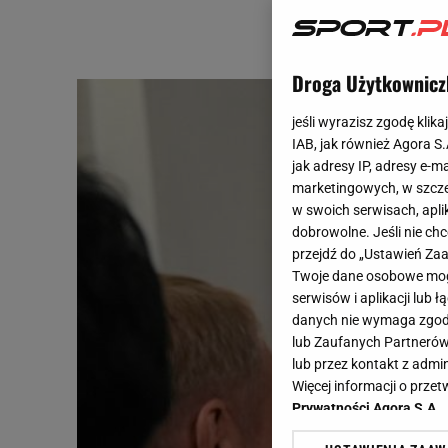
Droga Użytkownicz
jeśli wyrazisz zgodę klika
IAB, jak również Agora S
jak adresy IP, adresy e-m
marketingowych, w szcze
w swoich serwisach, aplik
dobrowolne. Jeśli nie ch
przejdź do „Ustawień Z
Twoje dane osobowe mogą
serwisów i aplikacji lub
danych nie wymaga zgody 
lub Zaufanych Partnerów
lub przez kontakt z admi
Więcej informacji o prz
Prywatności Agora S.A.