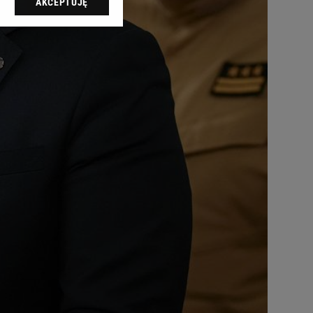
AKCEPTUJĘ
l sp. z o.o., jej
ić swoje preferencje
arzania danych poprzez
ych”. Zmiana ustawień
ach:
 celów identyfikacji.
omiar reklam i treści,