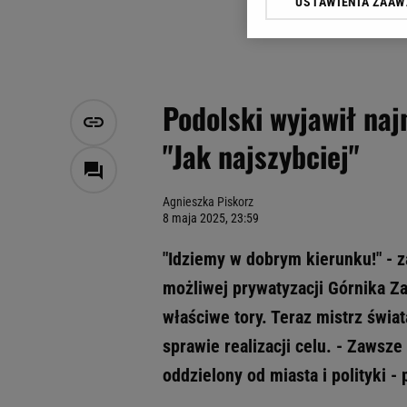
USTAWIENIA ZAA
Klikając „Akceptuję” wyra
Zaufanych Partnerów i A
dotyczące plików cookie,
odnośnik „Ustawienia pr
plików cookie możliwa je
Podolski wyjawił naj
My, nasi Zaufani Partne
"Jak najszybciej"
Użycie dokładnych danych
Przechowywanie informacji
badnie odbiorców i uleps
Agnieszka Piskorz
8 maja 2025, 23:59
"Idziemy w dobrym kierunku!" - z
możliwej prywatyzacji Górnika Z
właściwe tory. Teraz mistrz świat
sprawie realizacji celu. - Zawsze
oddzielony od miasta i polityki -