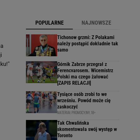
POPULARNE
NAJNOWSZE
Tichonow grzmi: Z Polakami
należy postąpić dokładnie tak
na
samo
i
ku!"
Górnik Zabrze przegrał z
Ferencvarosem. Wicemistrz
Polski ma czego żałować
[ZAPIS RELACJI]
Tysiące osób zrobi to we
wrześniu. Powód może cię
zaskoczyć
MATERIAŁ PROMOCYJNY, 18+
Tak Chwalińska
skomentowała swój występ w
Toronto