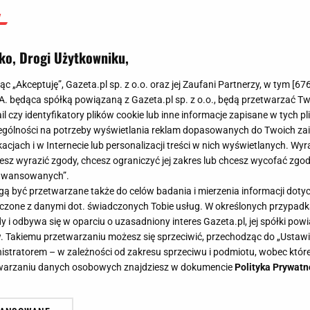
ko, Drogi Użytkowniku,
jąc „Akceptuję”, Gazeta.pl sp. z o.o. oraz jej Zaufani Partnerzy, w tym [
67
.A. będąca spółką powiązaną z Gazeta.pl sp. z o.o., będą przetwarzać T
ail czy identyfikatory plików cookie lub inne informacje zapisane w tych p
gólności na potrzeby wyświetlania reklam dopasowanych do Twoich zain
acjach i w Internecie lub personalizacji treści w nich wyświetlanych. Wyr
cesz wyrazić zgody, chcesz ograniczyć jej zakres lub chcesz wycofać zgo
aawansowanych”.
 być przetwarzane także do celów badania i mierzenia informacji dot
 łączone z danymi dot. świadczonych Tobie usług. W określonych przypad
i odbywa się w oparciu o uzasadniony interes Gazeta.pl, jej spółki powi
. Takiemu przetwarzaniu możesz się sprzeciwić, przechodząc do „Ust
nistratorem – w zależności od zakresu sprzeciwu i podmiotu, wobec które
etwarzaniu danych osobowych znajdziesz w dokumencie
Polityka Prywatn