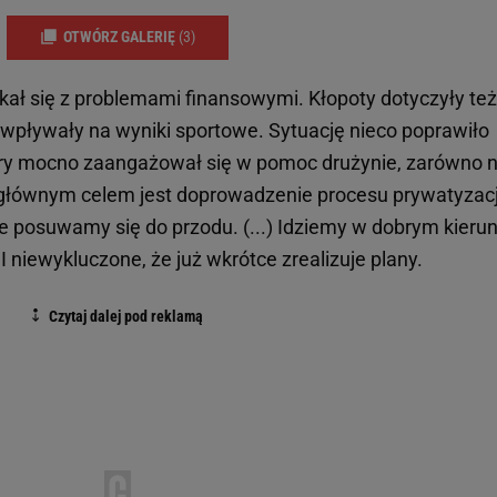
OTWÓRZ GALERIĘ
(3)
ykał się z problemami finansowymi. Kłopoty dotyczyły też
 wpływały na wyniki sportowe. Sytuację nieco poprawiło
tóry mocno zaangażował się w pomoc drużynie, zarówno 
go głównym celem jest doprowadzenie procesu prywatyzacj
e posuwamy się do przodu. (...) Idziemy w dobrym kierun
 I niewykluczone, że już wkrótce zrealizuje plany.