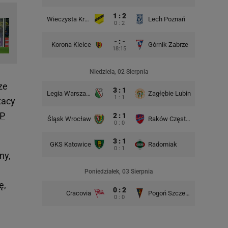
1 : 2
Wieczysta Kraków
Lech Poznań
Korona 
0 : 2
- : -
Korona Kielce
Górnik Zabrze
18:15
Niedziela, 02 Sierpnia
ze
3 : 1
Legia Warszawa
Zagłębie Lubin
Śląsk Wr
1 : 1
tacy
P
2 : 1
Śląsk Wrocław
Raków Częstochowa
GKS Kat
0 : 0
3 : 1
GKS Katowice
Radomiak
Lech P
0 : 1
ny,
Poniedziałek, 03 Sierpnia
ę,
0 : 2
Cracovia
Pogoń Szczecin
0 : 0