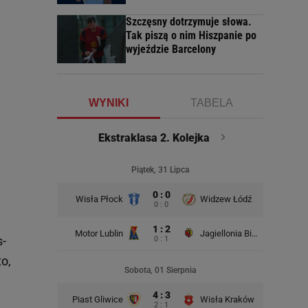
Szczęsny dotrzymuje słowa.
Tak piszą o nim Hiszpanie po
wyjeździe Barcelony
WYNIKI
TABELA
Ekstraklasa 2. Kolejka
Piątek, 31 Lipca
0 : 0
Wisła Płock
Widzew Łódź
Wisła K
0 : 0
1 : 2
Motor Lublin
Jagiellonia Białystok
s-
0 : 1
to,
Rad
Sobota, 01 Sierpnia
4 : 3
Piast Gliwice
Wisła Kraków
2 : 1