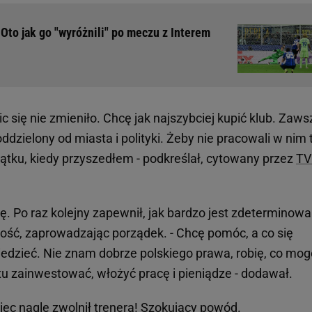
Oto jak go "wyróżnili" po meczu z Interem
ic się nie zmieniło. Chcę jak najszybciej kupić klub. Zaws
dzielony od miasta i polityki. Żeby nie pracowali w nim 
początku, kiedy przyszedłem - podkreślał, cytowany przez
TV
ję. Po raz kolejny zapewnił, jak bardzo jest zdeterminowa
ilność, zaprowadzając porządek. - Chcę pomóc, a co się
iedzieć. Nie znam dobrze polskiego prawa, robię, co mog
tu zainwestować, włożyć pracę i pieniądze - dodawał.
iec nagle zwolnił trenera! Szokujący powód
.