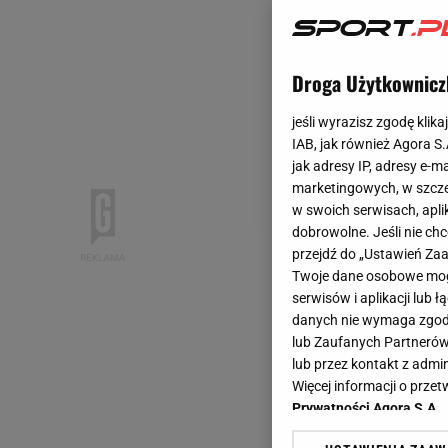
Droga Użytkownicz
jeśli wyrazisz zgodę klika
IAB, jak również Agora S
jak adresy IP, adresy e-m
marketingowych, w szcze
w swoich serwisach, aplik
dobrowolne. Jeśli nie ch
przejdź do „Ustawień Z
Twoje dane osobowe mogą
serwisów i aplikacji lub
danych nie wymaga zgody 
lub Zaufanych Partnerów
lub przez kontakt z admi
Więcej informacji o prz
Prywatności Agora S.A.