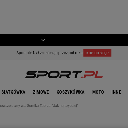
ZIECKO
MOTO
SIATKÓWKA
ZIMOWE
KOSZYKÓWKA
MOTO
INNE
nowsze plany ws. Górnika Zabrze. "Jak najszybciej"