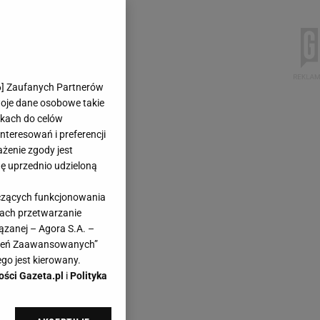
6
] Zaufanych Partnerów
woje dane osobowe takie
likach do celów
teresowań i preferencji
ażenie zgody jest
dę uprzednio udzieloną
yczących funkcjonowania
kach przetwarzanie
ązanej – Agora S.A. –
awień Zaawansowanych”
go jest kierowany.
ości Gazeta.pl
i
Polityka