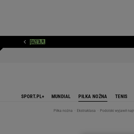
WIADOMOŚCI
NEXT
SPORT
PLOTEK
D
SPORT.PL+
MUNDIAL
PIŁKA NOŻNA
TENIS
Piłka nożna
Ekstraklasa
Podolski wyjawił naj