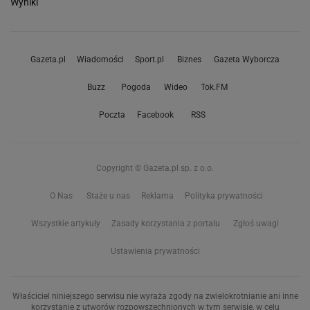
Wyniki
Gazeta.pl
Wiadomości
Sport.pl
Biznes
Gazeta Wyborcza
Buzz
Pogoda
Wideo
Tok.FM
Poczta
Facebook
RSS
Copyright © Gazeta.pl sp. z o.o.
O Nas
Staże u nas
Reklama
Polityka prywatności
Wszystkie artykuły
Zasady korzystania z portalu
Zgłoś uwagi
Ustawienia prywatności
Właściciel niniejszego serwisu nie wyraża zgody na zwielokrotnianie ani inne
korzystanie z utworów rozpowszechnionych w tym serwisie, w celu