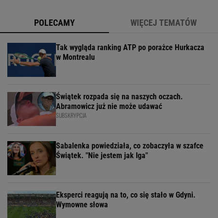
POLECAMY
WIĘCEJ TEMATÓW
Tak wygląda ranking ATP po porażce Hurkacza
w Montrealu
Świątek rozpada się na naszych oczach.
Abramowicz już nie może udawać
SUBSKRYPCJA
Sabalenka powiedziała, co zobaczyła w szafce
Świątek. "Nie jestem jak Iga"
Eksperci reagują na to, co się stało w Gdyni.
Wymowne słowa