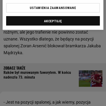
USTAWIENIA ZAAWANSOWANE
Pierwszy gol dla Rakowa padł dopiero w 73. minucie
spotkania, a jego autorem był Peter Barath. Węgier
AKCEPTUJĘ
wykorzystał zamieszanie w polu karnym po rzucie
rożnym, ale jego trafienie nie powinno zostać
uznane. Wszystko dlatego, że będący na pozycji
spalonej Zoran Arsenić blokował bramkarza Jakuba
Mądrzyka.
Raków był murowanym faworytem. W końcu
nadeszła 73. minuta
- Jest na pozycji spalonej, a jak wiemy, pozycja