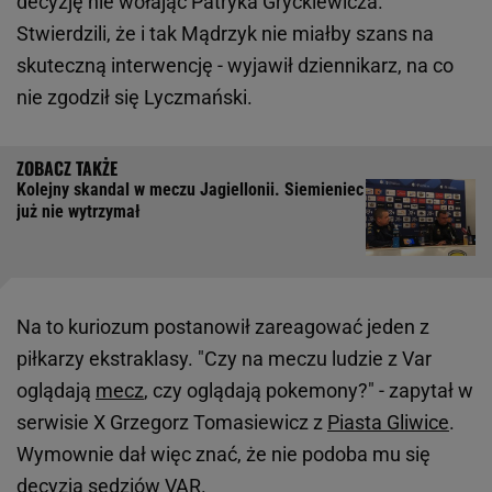
decyzję nie wołając Patryka Gryckiewicza.
Stwierdzili, że i tak Mądrzyk nie miałby szans na
skuteczną interwencję - wyjawił dziennikarz, na co
nie zgodził się Lyczmański.
Kolejny skandal w meczu Jagiellonii. Siemieniec
już nie wytrzymał
Na to kuriozum postanowił zareagować jeden z
piłkarzy ekstraklasy. "Czy na meczu ludzie z Var
oglądają
mecz
, czy oglądają pokemony?" - zapytał w
serwisie X Grzegorz Tomasiewicz z
Piasta Gliwice
.
Wymownie dał więc znać, że nie podoba mu się
decyzja sędziów VAR.