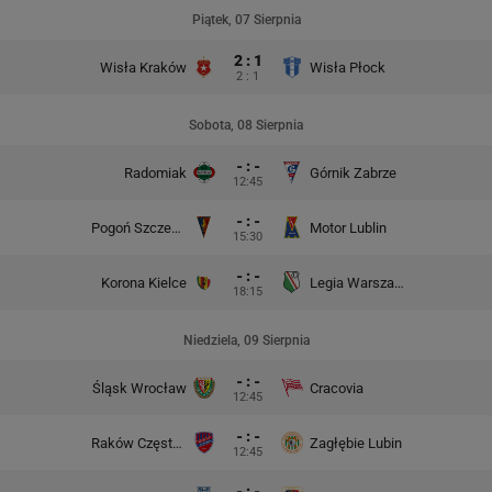
Piątek, 07 Sierpnia
2 : 1
Wisła Kraków
Wisła Płock
2 : 1
Sobota, 08 Sierpnia
- : -
Radomiak
Górnik Zabrze
12:45
- : -
Pogoń Szczecin
Motor Lublin
15:30
- : -
Korona Kielce
Legia Warszawa
18:15
Niedziela, 09 Sierpnia
- : -
Śląsk Wrocław
Cracovia
12:45
- : -
Raków Częstochowa
Zagłębie Lubin
12:45
- : -