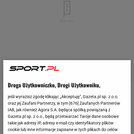
Droga Użytkowniczko, Drogi Użytkowniku,
Raków Częstochowa
wygrał 2:0 ze Stalą Mielec w
jeśli wyrazisz zgodę klikając „Akceptuję”, Gazeta.pl sp. z o.o.
oraz jej Zaufani Partnerzy, w tym [
676
] Zaufanych Partnerów
ważnym spotkaniu dla układu ligowej tabeli. Jedni
IAB, jak również Agora S.A. będąca spółką powiązaną z
walczą o mistrzostwo Polski, a drudzy o utrzymanie
Gazeta.pl sp. z o.o., będą przetwarzać Twoje dane osobowe
w ekstraklasie. Niestety nie obyło się bez błędu
takie jak adresy IP, adresy e-mail czy identyfikatory plików
cookie lub inne informacje zapisane w tych plikach do celów
sędziowskiego, który mógł wypaczyć wynik