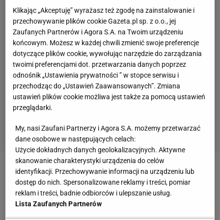
Klikając „Akceptuję” wyrażasz też zgodę na zainstalowanie i
przechowywanie plików cookie Gazeta.pl sp. z o.o., jej
Zaufanych Partnerów i Agora S.A. na Twoim urządzeniu
końcowym. Możesz w każdej chwili zmienić swoje preferencje
dotyczące plików cookie, wywołując narzędzie do zarządzania
twoimi preferencjami dot. przetwarzania danych poprzez
odnośnik „Ustawienia prywatności ” w stopce serwisu i
przechodząc do „Ustawień Zaawansowanych”. Zmiana
ustawień plików cookie możliwa jest także za pomocą ustawień
przeglądarki.
My, nasi Zaufani Partnerzy i Agora S.A. możemy przetwarzać
dane osobowe w następujących celach:
Użycie dokładnych danych geolokalizacyjnych. Aktywne
skanowanie charakterystyki urządzenia do celów
identyfikacji. Przechowywanie informacji na urządzeniu lub
Zobacz wideo
dostęp do nich. Spersonalizowane reklamy i treści, pomiar
reklam i treści, badnie odbiorców i ulepszanie usług.
Piłkarz Ekstraklasy nie wytrzymał po decyzji
Lista Zaufanych Partnerów
sędziów. "Pokemony"