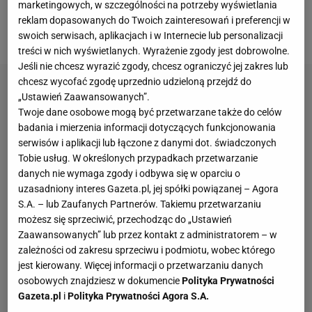
marketingowych, w szczególności na potrzeby wyświetlania
spotkania. W związku z tym upust emocjom dał były
reklam dopasowanych do Twoich zainteresowań i preferencji w
zawodnik Stali.
swoich serwisach, aplikacjach i w Internecie lub personalizacji
treści w nich wyświetlanych. Wyrażenie zgody jest dobrowolne.
Jeśli nie chcesz wyrazić zgody, chcesz ograniczyć jej zakres lub
chcesz wycofać zgodę uprzednio udzieloną przejdź do
„Ustawień Zaawansowanych”.
Twoje dane osobowe mogą być przetwarzane także do celów
badania i mierzenia informacji dotyczących funkcjonowania
serwisów i aplikacji lub łączone z danymi dot. świadczonych
Tobie usług. W określonych przypadkach przetwarzanie
danych nie wymaga zgody i odbywa się w oparciu o
uzasadniony interes Gazeta.pl, jej spółki powiązanej – Agora
S.A. – lub Zaufanych Partnerów. Takiemu przetwarzaniu
możesz się sprzeciwić, przechodząc do „Ustawień
Zaawansowanych” lub przez kontakt z administratorem – w
zależności od zakresu sprzeciwu i podmiotu, wobec którego
jest kierowany. Więcej informacji o przetwarzaniu danych
osobowych znajdziesz w dokumencie
Polityka Prywatności
Gazeta.pl
i
Polityka Prywatności Agora S.A.