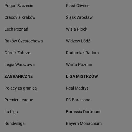
Pogoń Szczecin
Piast Gliwice
Cracovia Kraków
Śląsk Wrocław
Lech Poznań
Wisła Płock
Raków Częstochowa
Widzew Łódź
Górnik Zabrze
Radomiak Radom
Legia Warszawa
Warta Poznań
ZAGRANICZNE
LIGA MISTRZÓW
Polacy za granicą
Real Madryt
Premier League
FC Barcelona
La Liga
Borussia Dortmund
Bundesliga
Bayern Monachium