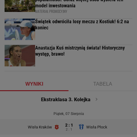
model inwestowania
MATERIAŁ PROMOCYJNY
Świątek odwróciła losy meczu z Kostiuk! 6:2 na
koniec
Anastazja Kuś mistrzynią świata! Historyczny
występ, brawo!
WYNIKI
TABELA
Ekstraklasa 3. Kolejka
Piątek, 07 Sierpnia
2 : 1
Wisła Kraków
Wisła Płock
2 : 1