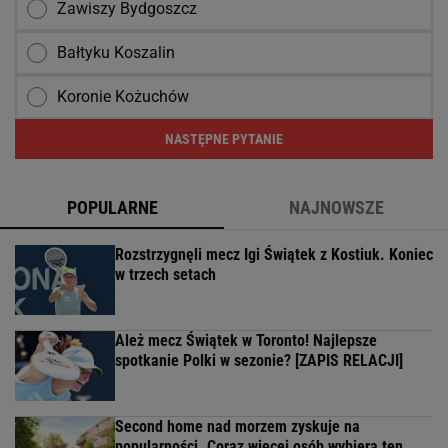
Zawiszy Bydgoszcz
Bałtyku Koszalin
Koronie Kożuchów
NASTĘPNE PYTANIE
POPULARNE
NAJNOWSZE
Rozstrzygnęli mecz Igi Świątek z Kostiuk. Koniec
w trzech setach
Ależ mecz Świątek w Toronto! Najlepsze
spotkanie Polki w sezonie? [ZAPIS RELACJI]
Second home nad morzem zyskuje na
popularności. Coraz więcej osób wybiera ten