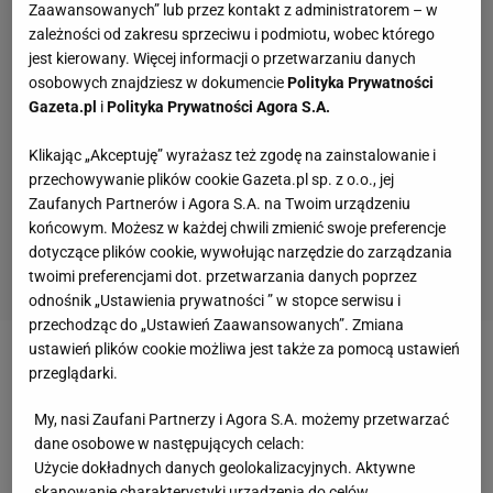
Zaawansowanych” lub przez kontakt z administratorem – w
zależności od zakresu sprzeciwu i podmiotu, wobec którego
jest kierowany. Więcej informacji o przetwarzaniu danych
osobowych znajdziesz w dokumencie
Polityka Prywatności
Gazeta.pl
i
Polityka Prywatności Agora S.A.
Klikając „Akceptuję” wyrażasz też zgodę na zainstalowanie i
przechowywanie plików cookie Gazeta.pl sp. z o.o., jej
Zaufanych Partnerów i Agora S.A. na Twoim urządzeniu
końcowym. Możesz w każdej chwili zmienić swoje preferencje
dotyczące plików cookie, wywołując narzędzie do zarządzania
twoimi preferencjami dot. przetwarzania danych poprzez
odnośnik „Ustawienia prywatności ” w stopce serwisu i
przechodząc do „Ustawień Zaawansowanych”. Zmiana
ustawień plików cookie możliwa jest także za pomocą ustawień
Zobacz wideo
Żelazny: Jagiellonia zagrała lepszy
przeglądarki.
mecz niż Legia, ale wciąż to była przepaść
My, nasi Zaufani Partnerzy i Agora S.A. możemy przetwarzać
dane osobowe w następujących celach:
Właściciel Motoru Lublin wsparł kandydaturę
Użycie dokładnych danych geolokalizacyjnych. Aktywne
skanowanie charakterystyki urządzenia do celów