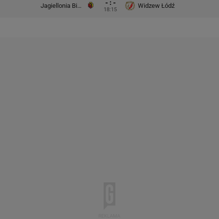
- : -
Jagiellonia Białystok
Widzew Łódź
18:15