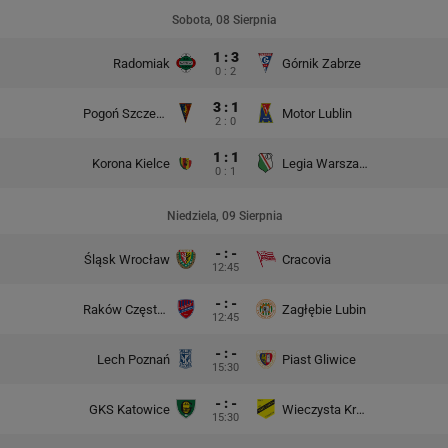
Sobota, 08 Sierpnia
1 : 3
Radomiak
Górnik Zabrze
0 : 2
3 : 1
Pogoń Szczecin
Motor Lublin
2 : 0
1 : 1
Korona Kielce
Legia Warszawa
0 : 1
Niedziela, 09 Sierpnia
- : -
Śląsk Wrocław
Cracovia
12:45
- : -
Raków Częstochowa
Zagłębie Lubin
12:45
- : -
Lech Poznań
Piast Gliwice
15:30
- : -
GKS Katowice
Wieczysta Kraków
15:30