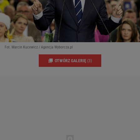
Fot. Marcin Kucewicz / Agencja Wyborcza.pl
OTWÓRZ GALERIĘ
(3)