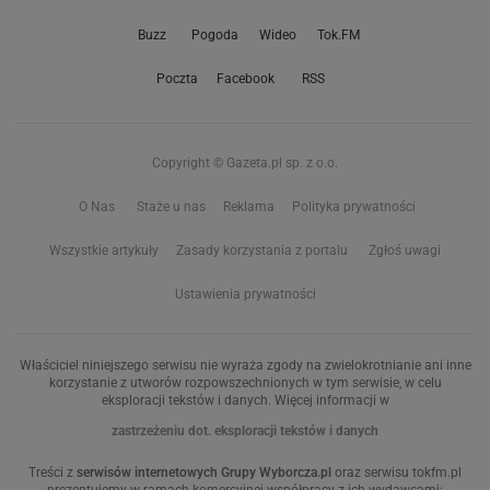
Buzz
Pogoda
Wideo
Tok.FM
Poczta
Facebook
RSS
Copyright © Gazeta.pl sp. z o.o.
O Nas
Staże u nas
Reklama
Polityka prywatności
Wszystkie artykuły
Zasady korzystania z portalu
Zgłoś uwagi
Ustawienia prywatności
Właściciel niniejszego serwisu nie wyraża zgody na zwielokrotnianie ani inne
korzystanie z utworów rozpowszechnionych w tym serwisie, w celu
eksploracji tekstów i danych. Więcej informacji w
zastrzeżeniu dot. eksploracji tekstów i danych
Treści z
serwisów internetowych Grupy Wyborcza.pl
oraz serwisu tokfm.pl