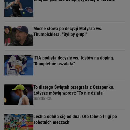
Mocne słowa po decyzji Małysza ws.
Thurnbichlera. "Byliby głupi"
ITIA podjęła decyzję ws. testów na doping.
"Kompletnie oszalała"
To dlatego Świątek przegrała z Ostapenko.
Łotysze mówią wprost: "To nie działa"
SUBSKRYPCJA
Lechia odbiła się od dna. Oto tabela I ligi po
sobotnich meczach