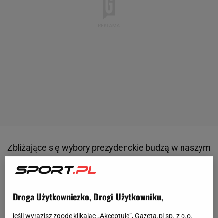
Zbliżające się wybory prezydenckie budzą w naszym
kraju coraz więcej emocji i dyskusji. W całą sprawę
włączają się także osoby ze świata
sportu
, które
jasno mówią o tym, którego kandydata popierają.
W
Droga Użytkowniczko, Drogi Użytkowniku,
ostatnim czasie dużą burzę wywołało poparcie,
jeśli wyrazisz zgodę klikając „Akceptuję”, Gazeta.pl sp. z o.o.