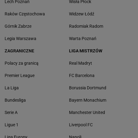
Lech Poznań
Wisła Płock
Raków Częstochowa
Widzew Łódź
Górnik Zabrze
Radomiak Radom
Legia Warszawa
Warta Poznań
ZAGRANICZNE
LIGA MISTRZÓW
Polacy za granicą
Real Madryt
Premier League
FC Barcelona
La Liga
Borussia Dortmund
Bundesliga
Bayern Monachium
Serie A
Manchester United
Ligue 1
Liverpool FC
Liga Europy
Napoli