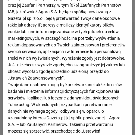
jakiego Sławomirowi Mentzenowi udzielił były
oraz jej Zaufani Partnerzy, w tym [
676
] Zaufanych Partnerów
reprezentant Polski w siatkówce Marcin Możdżonek.
IAB, jak również Agora S.A. będąca spółką powiązaną z
Gazeta.pl sp. z o.o., będą przetwarzać Twoje dane osobowe
takie jak adresy IP, adresy e-mail czy identyfikatory plików
cookie lub inne informacje zapisane w tych plikach do celów
marketingowych, w szczególności na potrzeby wyświetlania
reklam dopasowanych do Twoich zainteresowań i preferencji w
swoich serwisach, aplikacjach i w Internecie lub personalizacji
treści w nich wyświetlanych. Wyrażenie zgody jest dobrowolne.
Jeśli nie chcesz wyrazić zgody, chcesz ograniczyć jej zakres lub
chcesz wycofać zgodę uprzednio udzieloną przejdź do
„Ustawień Zaawansowanych”.
Twoje dane osobowe mogą być przetwarzane także do celów
badania i mierzenia informacji dotyczących funkcjonowania
serwisów i aplikacji lub łączone z danymi dot. świadczonych
Tobie usług. W określonych przypadkach przetwarzanie
danych nie wymaga zgody i odbywa się w oparciu o
uzasadniony interes Gazeta.pl, jej spółki powiązanej – Agora
S.A. – lub Zaufanych Partnerów. Takiemu przetwarzaniu
możesz się sprzeciwić, przechodząc do „Ustawień