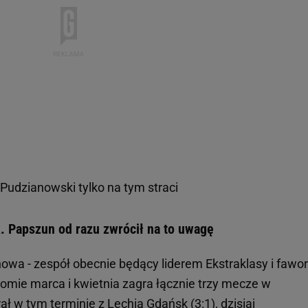
Pudzianowski tylko na tym straci
. Papszun od razu zwrócił na to uwagę
wa - zespół obecnie będący liderem Ekstraklasy i fawor
łomie marca i kwietnia zagra łącznie trzy mecze w
ał w tym terminie z
Lechią Gdańsk
(3:1), dzisiaj