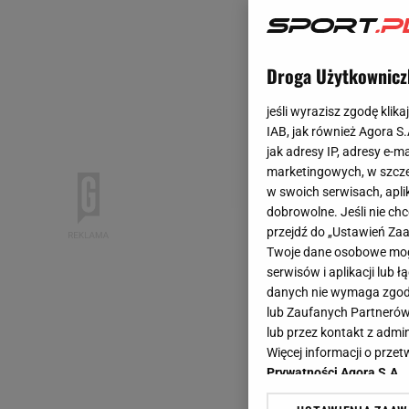
Droga Użytkownicz
jeśli wyrazisz zgodę klika
IAB, jak również Agora S
jak adresy IP, adresy e-m
marketingowych, w szcze
w swoich serwisach, aplik
dobrowolne. Jeśli nie ch
przejdź do „Ustawień Z
Twoje dane osobowe mogą
serwisów i aplikacji lub
danych nie wymaga zgody 
lub Zaufanych Partnerów
lub przez kontakt z admi
Więcej informacji o prz
Prywatności Agora S.A.