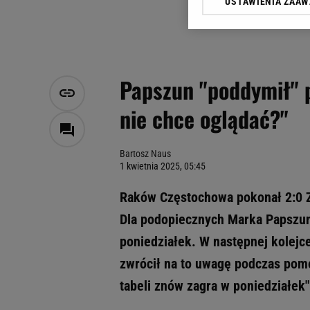
USTAWIENIA ZAA
Klikając „Akceptuję” wyra
Zaufanych Partnerów i A
dotyczące plików cookie,
odnośnik „Ustawienia pr
plików cookie możliwa je
Papszun "poddymił" 
My, nasi Zaufani Partne
nie chce oglądać?"
Użycie dokładnych danych
Przechowywanie informacji
badnie odbiorców i uleps
Bartosz Naus
1 kwietnia 2025, 05:45
Raków Częstochowa pokonał 2:0 Zag
Dla podopiecznych Marka Papszuna 
poniedziałek. W następnej kolejc
zwrócił na to uwagę podczas pome
tabeli znów zagra w poniedziałek"