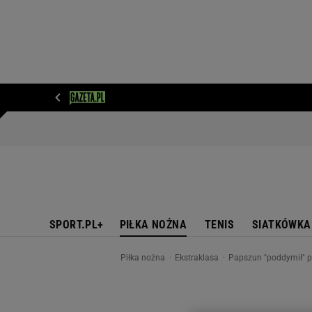
WIADOMOŚCI
NEXT
SPORT
PLOTEK
D
SPORT.PL+
PIŁKA NOŻNA
TENIS
SIATKÓWKA
Piłka nożna
Ekstraklasa
Papszun "poddymił" p