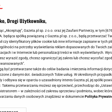
ko, Drogi Użytkowniku,
jąc „Akceptuję”, Gazeta.pl sp. z o.o. oraz jej Zaufani Partnerzy, w tym [
67
.A. będąca spółką powiązaną z Gazeta.pl sp. z o.o., będą przetwarzać T
ail czy identyfikatory plików cookie lub inne informacje zapisane w tych p
gólności na potrzeby wyświetlania reklam dopasowanych do Twoich zain
acjach i w Internecie lub personalizacji treści w nich wyświetlanych. Wyr
cesz wyrazić zgody, chcesz ograniczyć jej zakres lub chcesz wycofać zgo
aawansowanych”.
 być przetwarzane także do celów badania i mierzenia informacji dot
 łączone z danymi dot. świadczonych Tobie usług. W określonych przypad
i odbywa się w oparciu o uzasadniony interes Gazeta.pl, jej spółki powi
. Takiemu przetwarzaniu możesz się sprzeciwić, przechodząc do „Ust
nistratorem – w zależności od zakresu sprzeciwu i podmiotu, wobec które
etwarzaniu danych osobowych znajdziesz w dokumencie
Polityka Prywatn