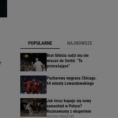
POPULARNE
NAJNOWSZE
Brat Grbicia radzi mu nie
wracać do Serbii. "To
e
przerażające"
Pucharowa wygrana Chicago.
64 minuty Lewandowskiego
Jak teraz kupuje się nowy
samochód w Polsce?
Rozmawiamy z ekspertem
MATERIAŁ PROMOCYJNY