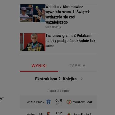
Wpadka z Abramowicz
wywołała szum. U Świątek
wydarzyło się coś
ważniejszego
SUBSKRYPCJA
Tichonow grzmi: Z Polakami
należy postąpić dokładnie tak
samo
WYNIKI
TABELA
Ekstraklasa 2. Kolejka
E
Piątek, 31 Lipca
yt
0 : 0
Wisła Płock
Widzew Łódź
Wisła Kr
0 : 0
1 : 2
Motor Lublin
Jagiellonia Białystok