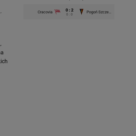
0 : 2
m
.
Cracovia
Pogoń Szczecin
0 : 0
m
,
na
kich