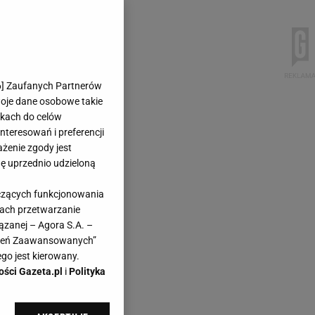
6
] Zaufanych Partnerów
woje dane osobowe takie
likach do celów
teresowań i preferencji
ażenie zgody jest
dę uprzednio udzieloną
yczących funkcjonowania
kach przetwarzanie
ązanej – Agora S.A. –
awień Zaawansowanych”
go jest kierowany.
ości Gazeta.pl
i
Polityka