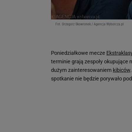
Fot. Grzegorz Skowronek / Agencja Wyborcza.pl
Poniedziałkowe mecze
Ekstraklas
terminie grają zespoły okupujące na
dużym zainteresowaniem
kibiców
spotkanie nie będzie porywało pod 