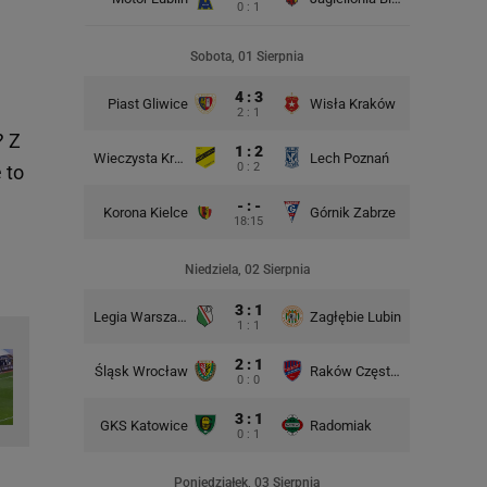
0 : 1
Rado
Sobota, 01 Sierpnia
4 : 3
Piast Gliwice
Wisła Kraków
2 : 1
? Z
1 : 2
Wieczysta Kraków
Lech Poznań
Korona K
0 : 2
 to
- : -
Korona Kielce
Górnik Zabrze
18:15
Śląsk Wro
Niedziela, 02 Sierpnia
3 : 1
Legia Warszawa
Zagłębie Lubin
1 : 1
2 : 1
Śląsk Wrocław
Raków Częstochowa
Lech Po
0 : 0
3 : 1
GKS Katowice
Radomiak
GKS Kato
0 : 1
Poniedziałek, 03 Sierpnia