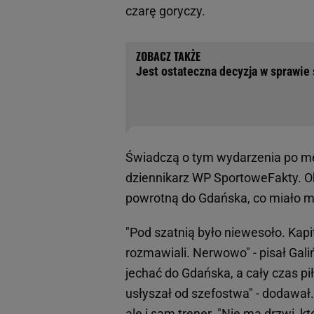
czarę goryczy.
Jest ostateczna decyzja w sprawie 
Świadczą o tym wydarzenia po me
dziennikarz WP SportoweFakty. Ok
powrotną do Gdańska, co miało m
"Pod szatnią było niewesoło. Kapi
rozmawiali. Nerwowo" - pisał Gali
jechać do Gdańska, a cały czas pi
usłyszał od szefostwa" - dodawał
ale i sam trener. "Nie ma drzwi, k