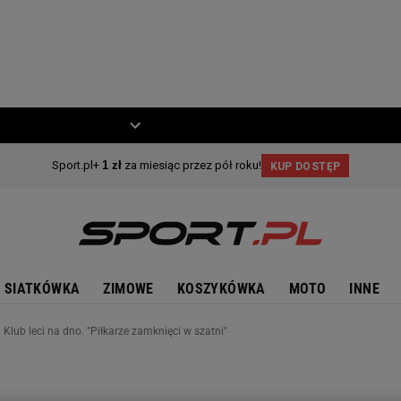
ZIECKO
MOTO
SIATKÓWKA
ZIMOWE
KOSZYKÓWKA
MOTO
INNE
 Klub leci na dno. "Piłkarze zamknięci w szatni"