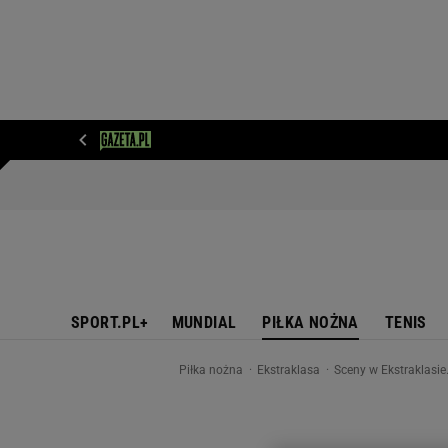
WIADOMOŚCI
NEXT
SPORT
PLOTEK
D
SPORT.PL+
MUNDIAL
PIŁKA NOŻNA
TENIS
Piłka nożna
Ekstraklasa
Sceny w Ekstraklasie.