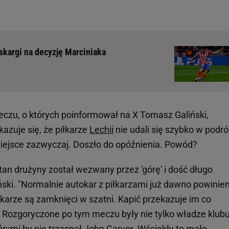
skargi na decyzję Marciniaka
czu, o których poinformował na X Tomasz Galiński,
azuje się, że piłkarze
Lechii
nie udali się szybko w podró
iejsce zazwyczaj. Doszło do opóźnienia. Powód?
tan drużyny został wezwany przez 'górę' i dość długo
ński. "Normalnie autokar z piłkarzami już dawno powinie
łkarze są zamknięci w szatni. Kapić przekazuje im co
. Rozgoryczone po tym meczu były nie tylko władze klubu
tórymi by nie trzasnął John Carver. Wściekły to mało