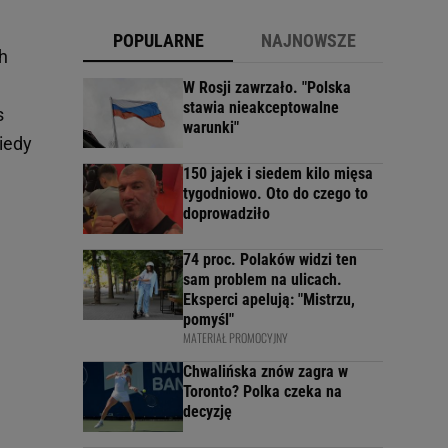
POPULARNE
NAJNOWSZE
h
W Rosji zawrzało. "Polska
stawia nieakceptowalne
s
warunki"
iedy
150 jajek i siedem kilo mięsa
tygodniowo. Oto do czego to
doprowadziło
74 proc. Polaków widzi ten
sam problem na ulicach.
Eksperci apelują: "Mistrzu,
pomyśl"
MATERIAŁ PROMOCYJNY
Chwalińska znów zagra w
Toronto? Polka czeka na
decyzję