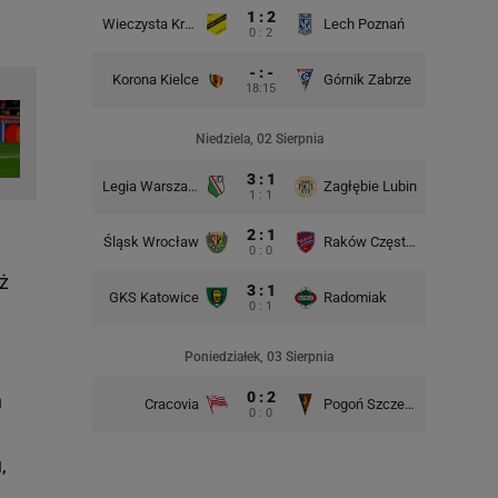
1 : 2
Wieczysta Kraków
Lech Poznań
Korona 
0 : 2
- : -
Korona Kielce
Górnik Zabrze
18:15
Śląsk Wr
Niedziela, 02 Sierpnia
3 : 1
Legia Warszawa
Zagłębie Lubin
1 : 1
2 : 1
Śląsk Wrocław
Raków Częstochowa
Lech P
0 : 0
ż
3 : 1
GKS Katowice
Radomiak
GKS Kat
0 : 1
Poniedziałek, 03 Sierpnia
0 : 2
n
Cracovia
Pogoń Szczecin
0 : 0
,