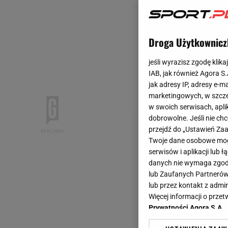
Droga Użytkownicz
jeśli wyrazisz zgodę klika
IAB, jak również Agora S
jak adresy IP, adresy e-m
marketingowych, w szcze
w swoich serwisach, aplik
dobrowolne. Jeśli nie ch
przejdź do „Ustawień Z
Twoje dane osobowe mogą
serwisów i aplikacji lub
danych nie wymaga zgody 
lub Zaufanych Partnerów
lub przez kontakt z admi
Więcej informacji o prz
Prywatności Agora S.A.