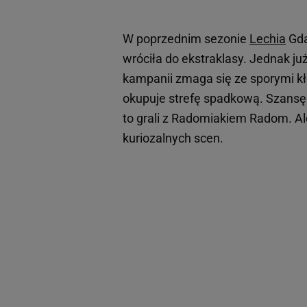
W poprzednim sezonie
Lechia
Gda
wróciła do ekstraklasy. Jednak ju
kampanii zmaga się ze sporymi kło
okupuje strefę spadkową. Szansę n
to grali z Radomiakiem Radom. Ale
kuriozalnych scen.