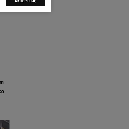
AKCEPTUJĘ
l sp. z o.o., jej
ić swoje preferencje
arzania danych poprzez
ych”. Zmiana ustawień
ach:
 celów identyfikacji.
omiar reklam i treści,
ym
ko