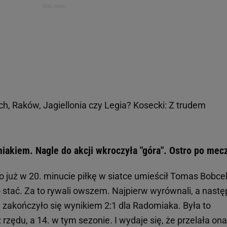
ch, Raków, Jagiellonia czy Legia? Kosecki: Z trudem
iakiem. Nagle do akcji wkroczyła "góra". Ostro po mec
o już w 20. minucie piłkę w siatce umieścił Tomas Bobce
ło stać. Za to rywali owszem. Najpierw wyrównali, a nastę
e zakończyło się wynikiem 2:1 dla Radomiaka. Była to
rzędu, a 14. w tym sezonie. I wydaje się, że przelała ona