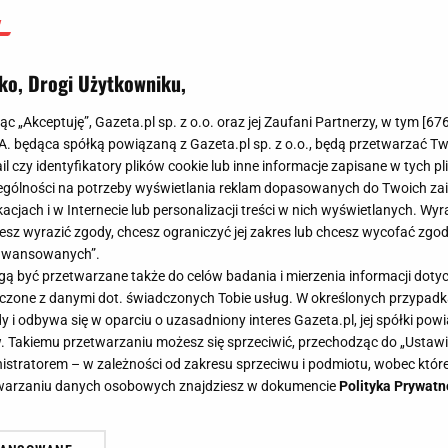
ko, Drogi Użytkowniku,
jąc „Akceptuję”, Gazeta.pl sp. z o.o. oraz jej Zaufani Partnerzy, w tym [
67
.A. będąca spółką powiązaną z Gazeta.pl sp. z o.o., będą przetwarzać T
ail czy identyfikatory plików cookie lub inne informacje zapisane w tych p
gólności na potrzeby wyświetlania reklam dopasowanych do Twoich zain
acjach i w Internecie lub personalizacji treści w nich wyświetlanych. Wyr
cesz wyrazić zgody, chcesz ograniczyć jej zakres lub chcesz wycofać zgo
aawansowanych”.
 być przetwarzane także do celów badania i mierzenia informacji dot
 łączone z danymi dot. świadczonych Tobie usług. W określonych przypad
i odbywa się w oparciu o uzasadniony interes Gazeta.pl, jej spółki powi
. Takiemu przetwarzaniu możesz się sprzeciwić, przechodząc do „Ust
nistratorem – w zależności od zakresu sprzeciwu i podmiotu, wobec które
etwarzaniu danych osobowych znajdziesz w dokumencie
Polityka Prywatn