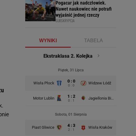
Pogacar jak nadczłowiek.
Nawet naukowiec nie potrafi
wyjaśnić jednej rzeczy
SUBSKRYPCJA
WYNIKI
TABELA
Ekstraklasa 2. Kolejka
Piątek, 31 Lipca
0 : 0
Wisła Płock
Widzew Łódź
Wisła K
0 : 0
zu
1 : 2
Motor Lublin
Jagiellonia Białystok
0 : 1
k.
Rad
pnie
Sobota, 01 Sierpnia
4 : 3
Piast Gliwice
Wisła Kraków
2 : 1