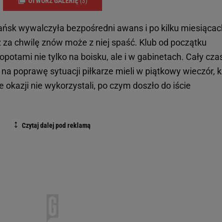
OTWÓRZ GALERIĘ
(3)
ńsk wywalczyła bezpośredni awans i po kilku miesiącac
ż za chwilę znów może z niej spaść. Klub od początku
potami nie tylko na boisku, ale i w gabinetach. Cały cza
a poprawę sytuacji piłkarze mieli w piątkowy wieczór, k
 okazji nie wykorzystali, po czym doszło do iście