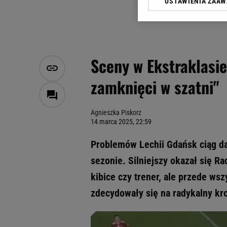
USTAWIENIA ZAA
Klikając „Akceptuję” wyra
Zaufanych Partnerów i A
dotyczące plików cookie,
odnośnik „Ustawienia pr
plików cookie możliwa je
Sceny w Ekstraklasie
My, nasi Zaufani Partne
zamknięci w szatni"
Użycie dokładnych danych
Przechowywanie informacji
badnie odbiorców i uleps
Agnieszka Piskorz
14 marca 2025, 22:59
Problemów Lechii Gdańsk ciąg da
sezonie. Silniejszy okazał się R
kibice czy trener, ale przede wsz
zdecydowały się na radykalny kro