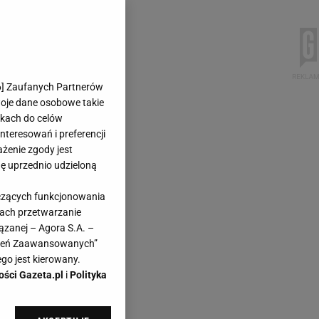
6
] Zaufanych Partnerów
woje dane osobowe takie
likach do celów
teresowań i preferencji
ażenie zgody jest
dę uprzednio udzieloną
yczących funkcjonowania
kach przetwarzanie
ązanej – Agora S.A. –
awień Zaawansowanych”
go jest kierowany.
ości Gazeta.pl
i
Polityka