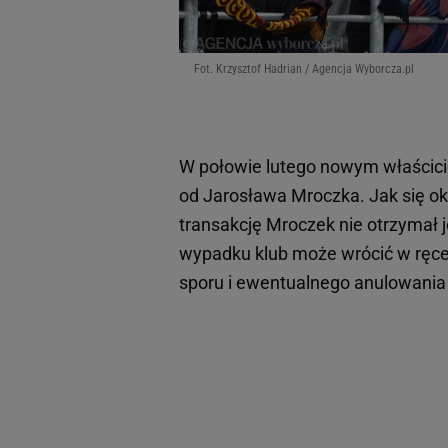
Fot. Krzysztof Hadrian / Agencja Wyborcza.pl
W połowie lutego nowym właściciel
od Jarosława Mroczka. Jak się okaz
transakcję Mroczek nie otrzymał 
wypadku klub może wrócić w ręce 
sporu i ewentualnego anulowania 