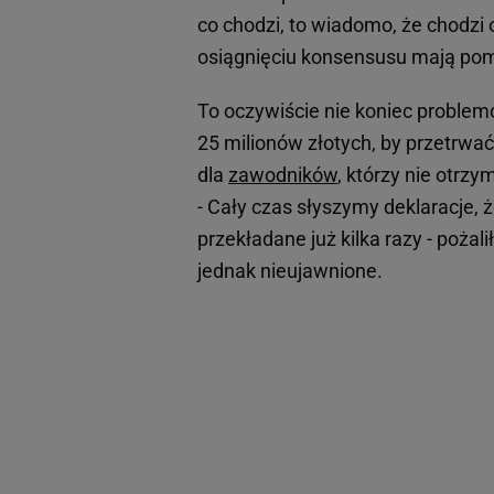
co chodzi, to wiadomo, że chodzi 
osiągnięciu konsensusu mają pom
To oczywiście nie koniec problem
25 milionów złotych, by przetrwa
dla
zawodników
, którzy nie otrzy
- Cały czas słyszymy deklaracje, 
przekładane już kilka razy - poża
jednak nieujawnione.