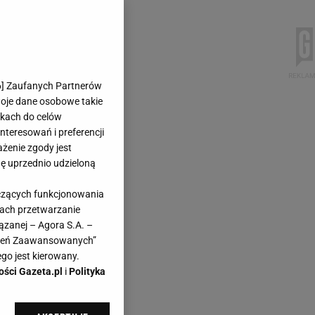
6
] Zaufanych Partnerów
woje dane osobowe takie
likach do celów
teresowań i preferencji
ażenie zgody jest
dę uprzednio udzieloną
yczących funkcjonowania
kach przetwarzanie
ązanej – Agora S.A. –
awień Zaawansowanych”
go jest kierowany.
ości Gazeta.pl
i
Polityka