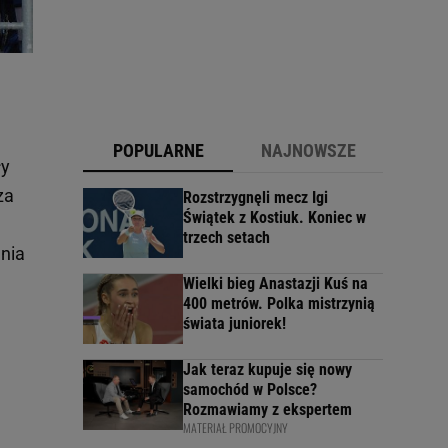
POPULARNE
NAJNOWSZE
ły
za
Rozstrzygnęli mecz Igi
Świątek z Kostiuk. Koniec w
trzech setach
ania
Wielki bieg Anastazji Kuś na
400 metrów. Polka mistrzynią
świata juniorek!
Jak teraz kupuje się nowy
samochód w Polsce?
Rozmawiamy z ekspertem
MATERIAŁ PROMOCYJNY