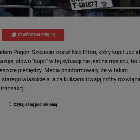
OTWÓRZ GALERIĘ
(3)
em Pogoni Szczecin został Nilo Effori, który kupił udzia
uje, słowo "kupił" w tej sytuacji nie jest na miejscu, bo 
jeszcze pieniędzy. Media poinformowały, że w takim
starego właściciela, a za kulisami trwają próby rozwiąz
transakcji.