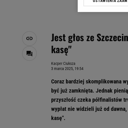
USTAWIENIA ZAA
Klikając „Akceptuję” wyra
Zaufanych Partnerów i A
dotyczące plików cookie,
odnośnik „Ustawienia pr
plików cookie możliwa je
Jest głos ze Szczeci
My, nasi Zaufani Partne
kasę"
Użycie dokładnych danych
Przechowywanie informacji
badnie odbiorców i uleps
Kacper Ciuksza
3 marca 2025, 19:54
Coraz bardziej skomplikowana wyd
być już zamknięta. Jednak pienią
przyszłość czeka półfinalistów tr
wypłat nie widzieli już od dawna,
kasę".