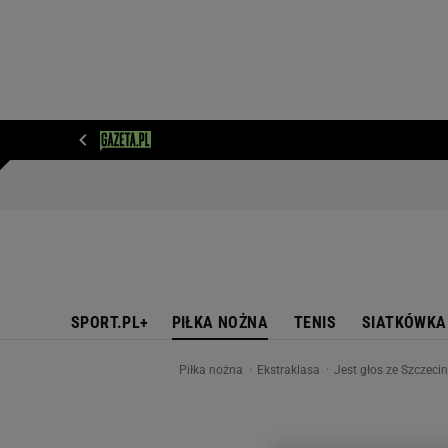
WIADOMOŚCI
NEXT
SPORT
PLOTEK
D
SPORT.PL+
PIŁKA NOŻNA
TENIS
SIATKÓWKA
Piłka nożna
Ekstraklasa
Jest głos ze Szczeci