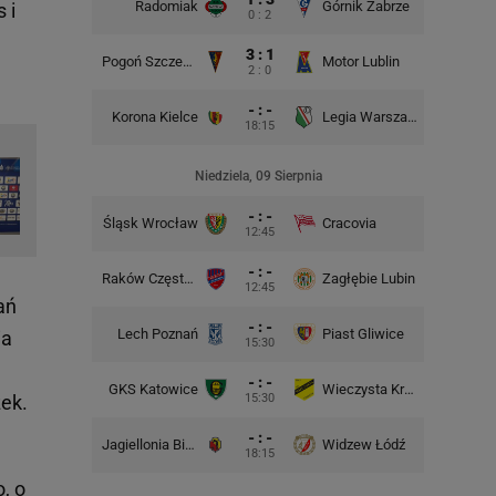
Radomiak
Górnik Zabrze
Zagłębie
 i
0 : 2
3 : 1
Pogoń Szczecin
Motor Lublin
Piast G
2 : 0
- : -
Korona Kielce
Legia Warszawa
Widzew
18:15
Niedziela, 09 Sierpnia
- : -
Śląsk Wrocław
Cracovia
Motor 
12:45
- : -
Raków Częstochowa
Zagłębie Lubin
12:45
ań
- : -
Lech Poznań
Piast Gliwice
Cra
ia
15:30
- : -
GKS Katowice
Wieczysta Kraków
Wisła 
zek.
15:30
- : -
Jagiellonia Białystok
Widzew Łódź
Górnik 
18:15
, o