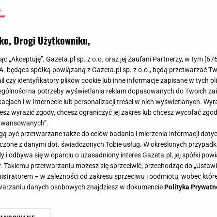
ko, Drogi Użytkowniku,
jąc „Akceptuję”, Gazeta.pl sp. z o.o. oraz jej Zaufani Partnerzy, w tym [
67
.A. będąca spółką powiązaną z Gazeta.pl sp. z o.o., będą przetwarzać T
ail czy identyfikatory plików cookie lub inne informacje zapisane w tych p
gólności na potrzeby wyświetlania reklam dopasowanych do Twoich zain
acjach i w Internecie lub personalizacji treści w nich wyświetlanych. Wyr
cesz wyrazić zgody, chcesz ograniczyć jej zakres lub chcesz wycofać zgo
aawansowanych”.
 być przetwarzane także do celów badania i mierzenia informacji dot
 łączone z danymi dot. świadczonych Tobie usług. W określonych przypad
i odbywa się w oparciu o uzasadniony interes Gazeta.pl, jej spółki powi
. Takiemu przetwarzaniu możesz się sprzeciwić, przechodząc do „Ust
nistratorem – w zależności od zakresu sprzeciwu i podmiotu, wobec które
etwarzaniu danych osobowych znajdziesz w dokumencie
Polityka Prywatn