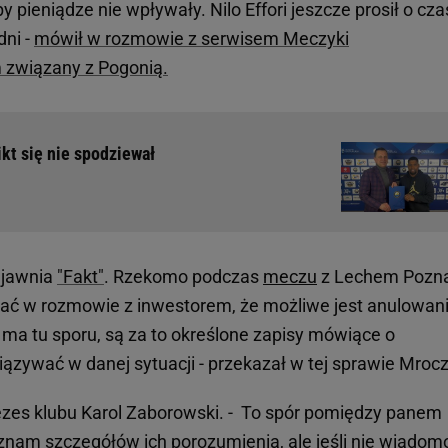
y pieniądze nie wpływały. Nilo Effori jeszcze prosił o czas
dni -
mówił w rozmowie z serwisem Meczyki
związany z Pogonią.
ikt się nie spodziewał
ujawnia
"Fakt"
. Rzekomo podczas
meczu
z Lechem Pozn
wać w rozmowie z inwestorem, że możliwe jest anulowan
e ma tu sporu, są za to określone zapisy mówiące o
ązywać w danej sytuacji - przekazał w tej sprawie Mroc
ezes klubu Karol Zaborowski. - To spór pomiędzy panem
nam szczegółów ich porozumienia, ale jeśli nie wiadomo