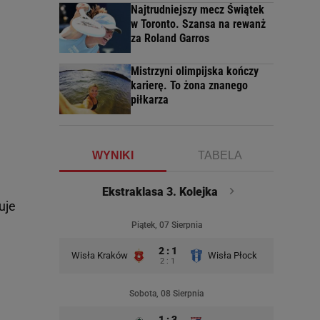
Najtrudniejszy mecz Świątek
w Toronto. Szansa na rewanż
za Roland Garros
Mistrzyni olimpijska kończy
karierę. To żona znanego
piłkarza
WYNIKI
TABELA
Ekstraklasa 3. Kolejka
uje
Piątek, 07 Sierpnia
2 : 1
Wisła Kraków
Wisła Płock
2 : 1
Sobota, 08 Sierpnia
1 : 3