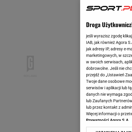
Droga Użytkownicz
jeśli wyrazisz zgodę klika
IAB, jak również Agora S
jak adresy IP, adresy e-m
marketingowych, w szcze
w swoich serwisach, aplik
dobrowolne. Jeśli nie ch
przejdź do „Ustawień Z
Twoje dane osobowe mogą
serwisów i aplikacji lub
danych nie wymaga zgody 
lub Zaufanych Partnerów
lub przez kontakt z admi
Więcej informacji o prz
Prywatności Agora S.A.