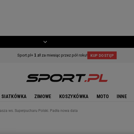
ZIECKO
MOTO
SIATKÓWKA
ZIMOWE
KOSZYKÓWKA
MOTO
INNE
głasza ws. Superpucharu Polski. Padła nowa data