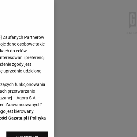
6
] Zaufanych Partnerów
woje dane osobowe takie
likach do celów
teresowań i preferencji
ażenie zgody jest
dę uprzednio udzieloną
yczących funkcjonowania
kach przetwarzanie
ązanej – Agora S.A. –
awień Zaawansowanych”
go jest kierowany.
ości Gazeta.pl
i
Polityka