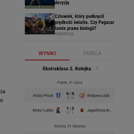
decyzję
Człowiek, który podkręcił
prędkość światła. Czy Pogacar
łamie prawa biologii?
SUBSKRYPCJA
WYNIKI
TABELA
Ekstraklasa 2. Kolejka
Piątek, 31 Lipca
cia
0 : 0
Wisła Płock
Widzew Łódź
Wisła K
0 : 0
po
1 : 2
Motor Lublin
Jagiellonia Białystok
0 : 1
Rad
Sobota, 01 Sierpnia