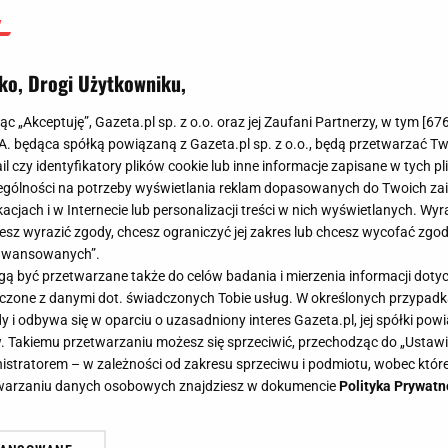
ko, Drogi Użytkowniku,
jąc „Akceptuję”, Gazeta.pl sp. z o.o. oraz jej Zaufani Partnerzy, w tym [
67
.A. będąca spółką powiązaną z Gazeta.pl sp. z o.o., będą przetwarzać T
ail czy identyfikatory plików cookie lub inne informacje zapisane w tych p
gólności na potrzeby wyświetlania reklam dopasowanych do Twoich zain
acjach i w Internecie lub personalizacji treści w nich wyświetlanych. Wyr
cesz wyrazić zgody, chcesz ograniczyć jej zakres lub chcesz wycofać zgo
aawansowanych”.
 być przetwarzane także do celów badania i mierzenia informacji dot
 łączone z danymi dot. świadczonych Tobie usług. W określonych przypad
i odbywa się w oparciu o uzasadniony interes Gazeta.pl, jej spółki powi
. Takiemu przetwarzaniu możesz się sprzeciwić, przechodząc do „Ust
nistratorem – w zależności od zakresu sprzeciwu i podmiotu, wobec które
etwarzaniu danych osobowych znajdziesz w dokumencie
Polityka Prywatn