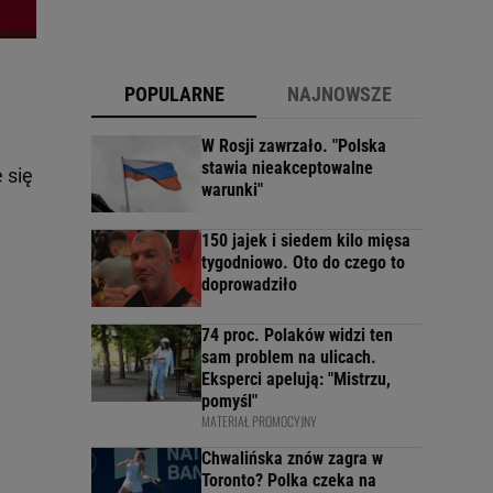
POPULARNE
NAJNOWSZE
W Rosji zawrzało. "Polska
stawia nieakceptowalne
 się
warunki"
150 jajek i siedem kilo mięsa
tygodniowo. Oto do czego to
doprowadziło
74 proc. Polaków widzi ten
sam problem na ulicach.
Eksperci apelują: "Mistrzu,
pomyśl"
MATERIAŁ PROMOCYJNY
Chwalińska znów zagra w
Toronto? Polka czeka na