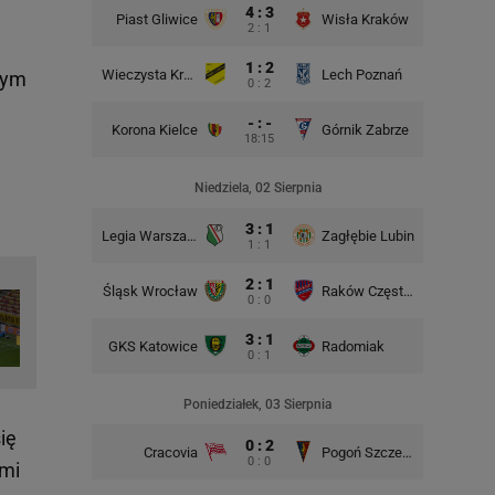
4 : 3
Piast Gliwice
Wisła Kraków
2 : 1
1 : 2
Wieczysta Kraków
Lech Poznań
Korona 
 tym
0 : 2
- : -
Korona Kielce
Górnik Zabrze
18:15
Śląsk Wr
Niedziela, 02 Sierpnia
3 : 1
Legia Warszawa
Zagłębie Lubin
1 : 1
2 : 1
Śląsk Wrocław
Raków Częstochowa
Lech P
0 : 0
3 : 1
GKS Katowice
Radomiak
GKS Kat
0 : 1
Poniedziałek, 03 Sierpnia
ię
0 : 2
Cracovia
Pogoń Szczecin
0 : 0
ami