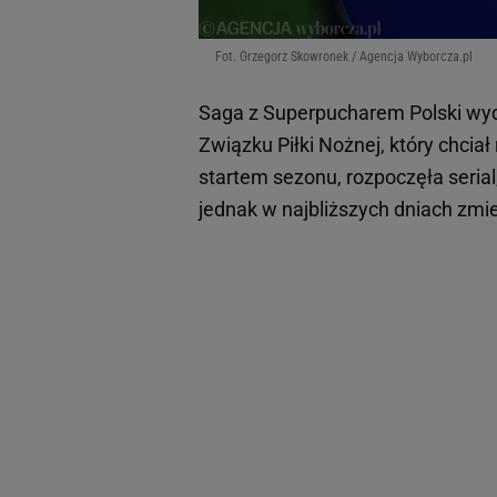
Fot. Grzegorz Skowronek / Agencja Wyborcza.pl
Saga z Superpucharem Polski wyda
Związku Piłki Nożnej, który chcia
startem sezonu, rozpoczęła serial
jednak w najbliższych dniach zmie