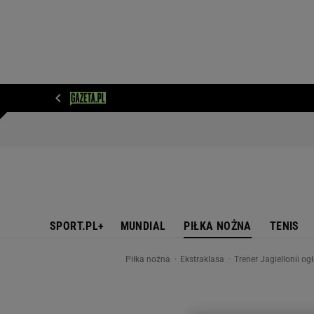
WIADOMOŚCI
NEXT
SPORT
PLOTEK
D
SPORT.PL+
MUNDIAL
PIŁKA NOŻNA
TENIS
Piłka nożna
Ekstraklasa
Trener Jagiellonii o