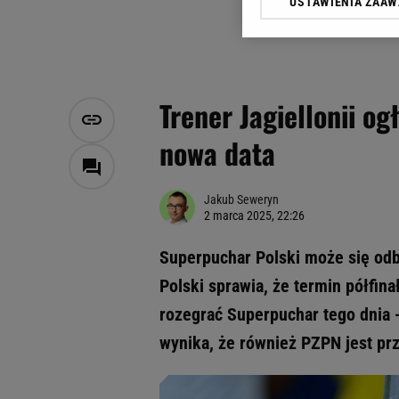
USTAWIENIA ZAA
Klikając „Akceptuję” wyra
Zaufanych Partnerów i A
dotyczące plików cookie,
odnośnik „Ustawienia pr
plików cookie możliwa je
Trener Jagiellonii o
My, nasi Zaufani Partne
nowa data
Użycie dokładnych danych
Przechowywanie informacji
badnie odbiorców i uleps
Jakub Seweryn
2 marca 2025, 22:26
Superpuchar Polski może się odby
Polski sprawia, że termin półfina
rozegrać Superpuchar tego dnia -
wynika, że również PZPN jest prz