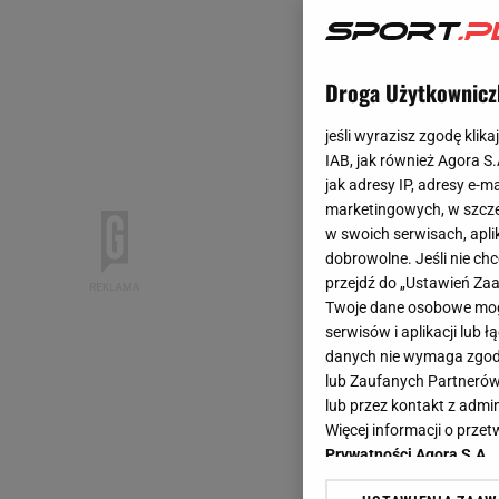
Droga Użytkownicz
jeśli wyrazisz zgodę klika
IAB, jak również Agora S
jak adresy IP, adresy e-m
marketingowych, w szcze
w swoich serwisach, aplik
dobrowolne. Jeśli nie ch
przejdź do „Ustawień Z
Twoje dane osobowe mogą
serwisów i aplikacji lub
danych nie wymaga zgody 
lub Zaufanych Partnerów
lub przez kontakt z admi
Więcej informacji o prz
Prywatności Agora S.A.