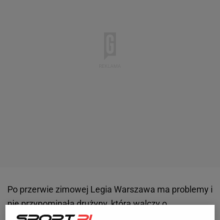
Po przerwie zimowej Legia Warszawa ma problemy i
nie przypominała drużyny, która walczy o
mistrzostwo Polski. W ostatnich czterech meczach