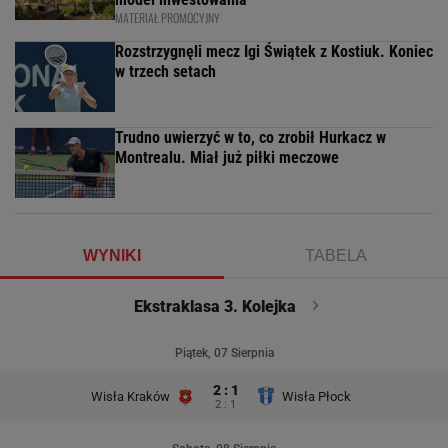
MATERIAŁ PROMOCYJNY
Rozstrzygnęli mecz Igi Świątek z Kostiuk. Koniec
w trzech setach
Trudno uwierzyć w to, co zrobił Hurkacz w
Montrealu. Miał już piłki meczowe
WYNIKI
TABELA
Ekstraklasa 3. Kolejka
Piątek, 07 Sierpnia
2 : 1
Wisła Kraków
Wisła Płock
2 : 1