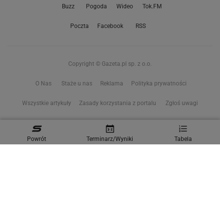
Buzz
Pogoda
Wideo
Tok.FM
Poczta
Facebook
RSS
Copyright © Gazeta.pl sp. z o.o.
O Nas
Staże u nas
Reklama
Polityka prywatności
Wszystkie artykuły
Zasady korzystania z portalu
Zgłoś uwagi
Ustawienia prywatności
Powrót
Terminarz/Wyniki
Tabela
Właściciel niniejszego serwisu nie wyraża zgody na zwielokrotnianie ani inne
korzystanie z utworów rozpowszechnionych w tym serwisie, w celu
eksploracji tekstów i danych. Więcej informacji w
zastrzeżeniu dot. eksploracji tekstów i danych
Treści z
serwisów internetowych Grupy Wyborcza.pl
oraz serwisu tokfm.pl
prezentujemy w ramach komercyjnej współpracy z ich wydawcami:
Wyborcza sp. z o.o. oraz Grupą Radiową Agory sp. z o.o.