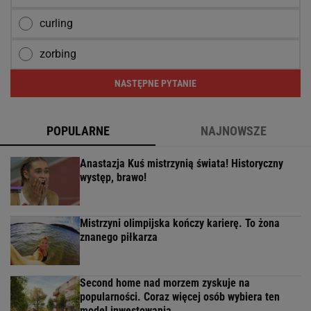
curling
zorbing
NASTĘPNE PYTANIE
POPULARNE
NAJNOWSZE
Anastazja Kuś mistrzynią świata! Historyczny
występ, brawo!
Mistrzyni olimpijska kończy karierę. To żona
znanego piłkarza
Second home nad morzem zyskuje na
popularności. Coraz więcej osób wybiera ten
model inwestowania