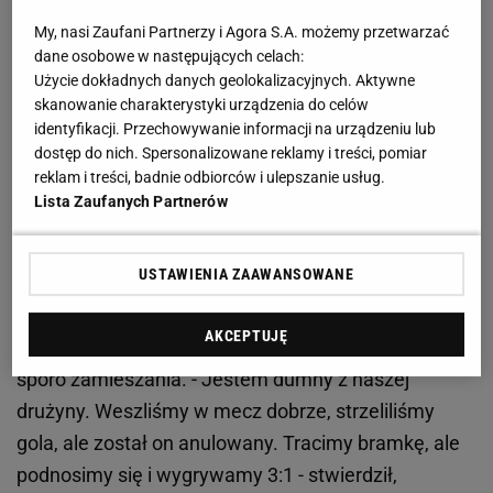
Zobacz wideo
My, nasi Zaufani Partnerzy i Agora S.A. możemy przetwarzać
dane osobowe w następujących celach:
Użycie dokładnych danych geolokalizacyjnych. Aktywne
Goncalo Feio komentuje decyzję ws. Rafała
skanowanie charakterystyki urządzenia do celów
Augustyniaka
identyfikacji. Przechowywanie informacji na urządzeniu lub
dostęp do nich. Spersonalizowane reklamy i treści, pomiar
reklam i treści, badnie odbiorców i ulepszanie usług.
Rywalizacja była bardzo zacięta i mimo faktu, że
Lista Zaufanych Partnerów
zespół przegrywał 0:1 po golu Kubickiego w 30.
minucie Wojskowi byli w stanie się podnieść i
USTAWIENIA ZAAWANSOWANE
pokonać Jagiellonię Białystok 3:1 w spotkaniu 1/4
Pucharu Polski. Po meczu głos nt. tego spotkania
AKCEPTUJĘ
zabrał trener Legii - Goncalo Feio, wokół którego jest
sporo zamieszania. - Jestem dumny z naszej
drużyny. Weszliśmy w mecz dobrze, strzeliliśmy
gola, ale został on anulowany. Tracimy bramkę, ale
podnosimy się i wygrywamy 3:1 - stwierdził,