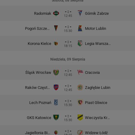
Sobota, 08 Sierpnia
- : -
Radomiak
Górnik Zabrze
12:45
- : -
Pogoń Szczecin
Motor Lublin
15:30
- : -
Korona Kielce
Legia Warszawa
18:15
Niedziela, 09 Sierpnia
- : -
Śląsk Wrocław
Cracovia
12:45
- : -
Raków Częstochowa
Zagłębie Lubin
12:45
- : -
Lech Poznań
Piast Gliwice
15:30
- : -
GKS Katowice
Wieczysta Kraków
15:30
- : -
Jagiellonia Białystok
Widzew Łódź