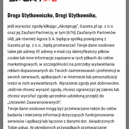
Ekstraklasy drużyna wygrała tylko raz z Puszczą
Droga Użytkowniczko, Drogi Użytkowniku,
Niepołomice, raz zremisowała z Koroną Kielce i
zanotowała dwie porażki. Nic więc dziwnego, że
jeśli wyrazisz zgodę klikając „Akceptuję”, Gazeta.pl sp. z o.o.
obawiano się o wynik w starciu pucharowym z
oraz jej Zaufani Partnerzy, w tym [
676
] Zaufanych Partnerów
IAB, jak również Agora S.A. będąca spółką powiązaną z
aktualnym mistrzem Polski i trzecią drużyną tabeli -
Gazeta.pl sp. z o.o., będą przetwarzać Twoje dane osobowe
Jagiellonią Białystok.
takie jak adresy IP, adresy e-mail czy identyfikatory plików
cookie lub inne informacje zapisane w tych plikach do celów
marketingowych, w szczególności na potrzeby wyświetlania
reklam dopasowanych do Twoich zainteresowań i preferencji w
swoich serwisach, aplikacjach i w Internecie lub personalizacji
treści w nich wyświetlanych. Wyrażenie zgody jest dobrowolne.
Jeśli nie chcesz wyrazić zgody, chcesz ograniczyć jej zakres lub
chcesz wycofać zgodę uprzednio udzieloną przejdź do
„Ustawień Zaawansowanych”.
Twoje dane osobowe mogą być przetwarzane także do celów
badania i mierzenia informacji dotyczących funkcjonowania
serwisów i aplikacji lub łączone z danymi dot. świadczonych
Tobie usług. W określonych przypadkach przetwarzanie