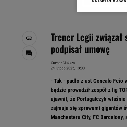
USTAWIENIA ZAA
Klikając „Akceptuję” wyra
Zaufanych Partnerów i A
dotyczące plików cookie,
odnośnik „Ustawienia pr
plików cookie możliwa je
Trener Legii związał
My, nasi Zaufani Partne
podpisał umowę
Użycie dokładnych danych
Przechowywanie informacji
badnie odbiorców i uleps
Kacper Ciuksza
24 lutego 2025, 13:00
- Tak - padło z ust Goncalo Feio 
będzie prowadził zespół z lig TO
ujawnił, że Portugalczyk właśni
zajmuje się sprawami gigantów ś
Manchesteru City, FC Barcelony, 