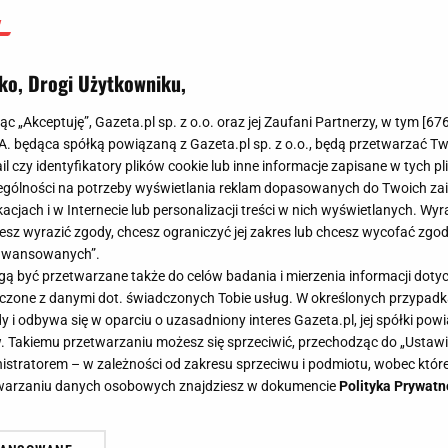
ko, Drogi Użytkowniku,
jąc „Akceptuję”, Gazeta.pl sp. z o.o. oraz jej Zaufani Partnerzy, w tym [
67
.A. będąca spółką powiązaną z Gazeta.pl sp. z o.o., będą przetwarzać T
ail czy identyfikatory plików cookie lub inne informacje zapisane w tych p
gólności na potrzeby wyświetlania reklam dopasowanych do Twoich zain
acjach i w Internecie lub personalizacji treści w nich wyświetlanych. Wyr
cesz wyrazić zgody, chcesz ograniczyć jej zakres lub chcesz wycofać zgo
aawansowanych”.
 być przetwarzane także do celów badania i mierzenia informacji dot
 łączone z danymi dot. świadczonych Tobie usług. W określonych przypad
i odbywa się w oparciu o uzasadniony interes Gazeta.pl, jej spółki powi
. Takiemu przetwarzaniu możesz się sprzeciwić, przechodząc do „Ust
nistratorem – w zależności od zakresu sprzeciwu i podmiotu, wobec które
etwarzaniu danych osobowych znajdziesz w dokumencie
Polityka Prywatn