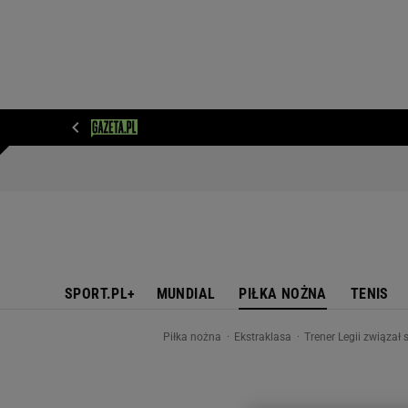
WIADOMOŚCI
NEXT
SPORT
PLOTEK
D
SPORT.PL+
MUNDIAL
PIŁKA NOŻNA
TENIS
Piłka nożna
Ekstraklasa
Trener Legii związał