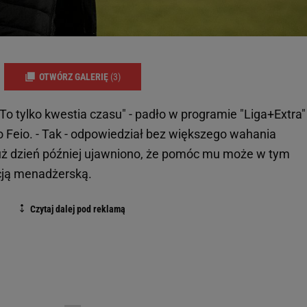
OTWÓRZ GALERIĘ
(3)
To tylko kwestia czasu" - padło w programie "Liga+Extra"
o Feio. - Tak - odpowiedział bez większego wahania
uż dzień później ujawniono, że pomóc mu może w tym
cją menadżerską.