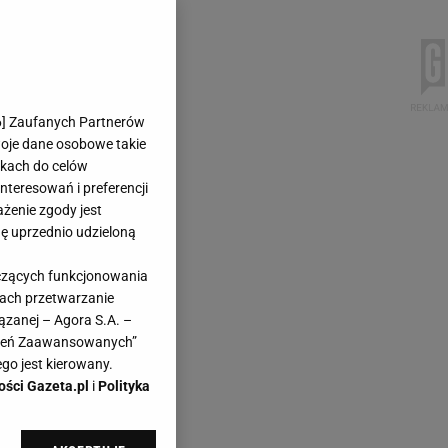
6
] Zaufanych Partnerów
woje dane osobowe takie
likach do celów
teresowań i preferencji
ażenie zgody jest
dę uprzednio udzieloną
yczących funkcjonowania
kach przetwarzanie
ązanej – Agora S.A. –
awień Zaawansowanych”
go jest kierowany.
ości Gazeta.pl
i
Polityka