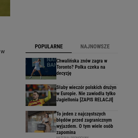
POPULARNE
NAJNOWSZE
 w
Chwalińska znów zagra w
Toronto? Polka czeka na
decyzję
Słaby wieczór polskich drużyn
w Europie. Nie zawiodła tylko
Jagiellonia [ZAPIS RELACJI]
To jeden z najczęstszych
błędów przed zagranicznym
wyjazdem. O tym wiele osób
zapomina
MATERIAŁ PROMOCYJNY