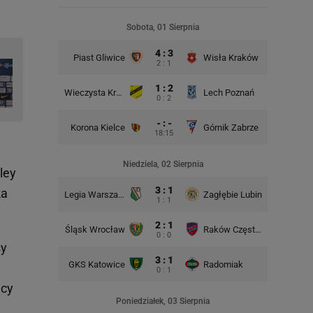
Rad
Sobota, 01 Sierpnia
4 : 3
Piast Gliwice
Wisła Kraków
2 : 1
1 : 2
Wieczysta Kraków
Lech Poznań
Korona 
0 : 2
- : -
Korona Kielce
Górnik Zabrze
18:15
Śląsk Wr
Niedziela, 02 Sierpnia
ley
3 : 1
ka
Legia Warszawa
Zagłębie Lubin
1 : 1
2 : 1
Śląsk Wrocław
Raków Częstochowa
Lech P
0 : 0
sy
3 : 1
GKS Katowice
Radomiak
GKS Kat
0 : 1
acy
Poniedziałek, 03 Sierpnia