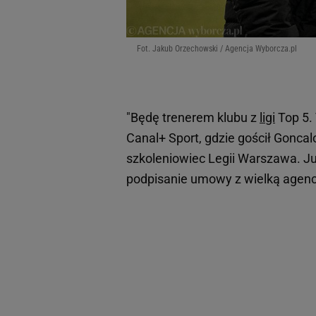
Fot. Jakub Orzechowski / Agencja Wyborcza.pl
"Będę trenerem klubu z
ligi
Top 5. 
Canal+ Sport, gdzie gościł Goncal
szkoleniowiec Legii Warszawa. J
podpisanie umowy z wielką agen