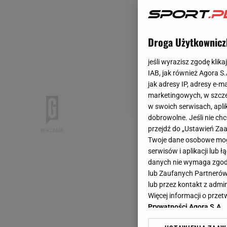
Droga Użytkownicz
jeśli wyrazisz zgodę klika
IAB, jak również Agora S
jak adresy IP, adresy e-m
marketingowych, w szcze
w swoich serwisach, aplik
dobrowolne. Jeśli nie ch
przejdź do „Ustawień Z
Twoje dane osobowe mogą
serwisów i aplikacji lub
danych nie wymaga zgody 
lub Zaufanych Partnerów
lub przez kontakt z admi
Więcej informacji o prz
Prywatności Agora S.A.