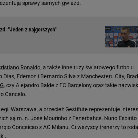
prezentują sprawy samych gwiazd.
azd. "Jeden z najgorszych"
ristiano Ronaldo
, a także inne tuzy światowego futbolu.
Dias, Ederson i Bernardo Silva z Manchesteru City, Brad
SG
, czy Alejandro Balde z FC Barcelony oraz takie nazwis
ao Cancelo.
Legii Warszawa, a przecież Gestifute reprezentuje intere
ich są m.in. Jose Mourinho z Fenerbahce, Nuno Espirito
ergio Conceicao z AC Milanu. Ci wszyscy trenerzy to rod
ki.