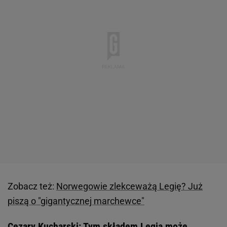
Zobacz też:
Norwegowie zlekceważą Legię? Już
piszą o "gigantycznej marchewce"
Cezary Kucharski: Tym składem Legia może