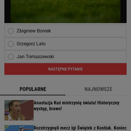
Zbigniew Boniek
Grzegorz Lato
Jan Tomaszewski
NASTĘPNE PYTANIE
POPULARNE
NAJNOWSZE
Anastazja Kuś mistrzynią świata! Historyczny
występ, brawo!
Rozstrzygnęli mecz Igi Świątek z Kostiuk. Koniec