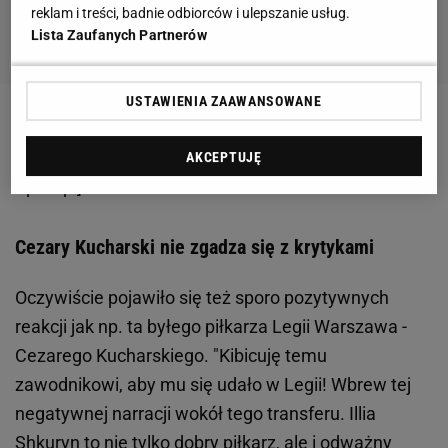
reklam i treści, badnie odbiorców i ulepszanie usług.
Lista Zaufanych Partnerów
USTAWIENIA ZAAWANSOWANE
Zobacz wideo
Awantura w studiu! Kosecki nie
wytrzymał. "Komu to przeszkadza?!" [To jest
AKCEPTUJĘ
Sport.pl]
Cezary Kucharski nie zgadza się z krytykami
Oczywiście pojawiło się też sporo pozytywnych
reakcji jak np. ta byłego piłkarza Legii Warszawa -
Cezarego Kucharskiego. "Kibicuję temu
zawodnikowi, aby mu się udało w Legii! Wbrew tej
negatywnej narracji wokół tego transferu. Illia
Shkuryn to nie tylko dobry piłkarz, ale i odważny