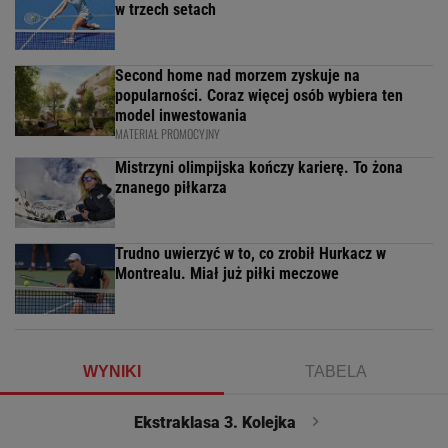
w trzech setach
Second home nad morzem zyskuje na
popularności. Coraz więcej osób wybiera ten
model inwestowania
MATERIAŁ PROMOCYJNY
Mistrzyni olimpijska kończy karierę. To żona
znanego piłkarza
Trudno uwierzyć w to, co zrobił Hurkacz w
Montrealu. Miał już piłki meczowe
WYNIKI
TABELA
Ekstraklasa 3. Kolejka