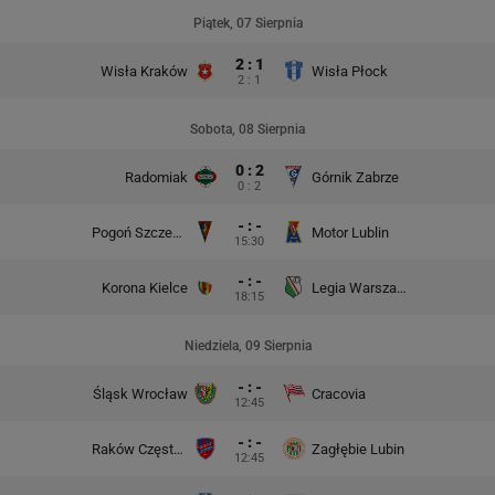
Piątek, 07 Sierpnia
2 : 1
Wisła Kraków
Wisła Płock
2 : 1
Sobota, 08 Sierpnia
0 : 2
Radomiak
Górnik Zabrze
0 : 2
- : -
Pogoń Szczecin
Motor Lublin
15:30
- : -
Korona Kielce
Legia Warszawa
18:15
Niedziela, 09 Sierpnia
- : -
Śląsk Wrocław
Cracovia
12:45
- : -
Raków Częstochowa
Zagłębie Lubin
12:45