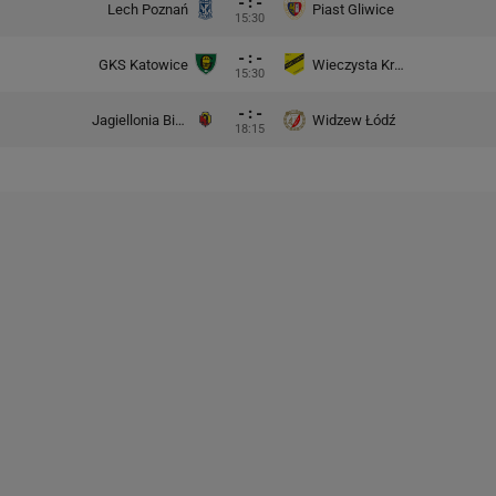
- : -
Lech Poznań
Piast Gliwice
15:30
- : -
GKS Katowice
Wieczysta Kraków
15:30
- : -
Jagiellonia Białystok
Widzew Łódź
18:15