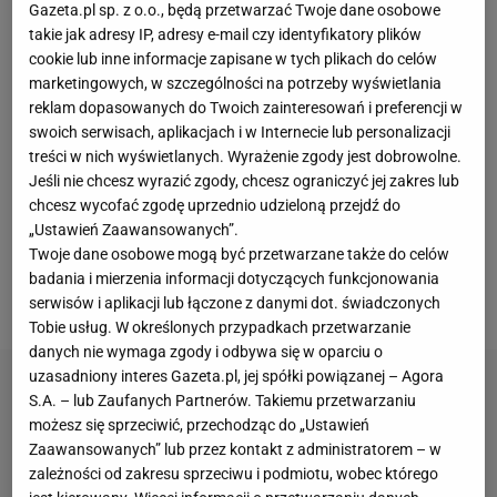
Szkurina ze Stali Mielec. Wojskowi wydali na
Gazeta.pl sp. z o.o., będą przetwarzać Twoje dane osobowe
takie jak adresy IP, adresy e-mail czy identyfikatory plików
Białorusina aż 1,5 mln euro, co zaskoczyło wielu
cookie lub inne informacje zapisane w tych plikach do celów
kibiców
i ekspertów, którzy mają w pamięci
transfery
marketingowych, w szczególności na potrzeby wyświetlania
Jean-Pierre'a Nsame i Migouela Alfareli. W związku
reklam dopasowanych do Twoich zainteresowań i preferencji w
swoich serwisach, aplikacjach i w Internecie lub personalizacji
z tym posypało się wiele nieprzychylnych
treści w nich wyświetlanych. Wyrażenie zgody jest dobrowolne.
komentarzy, które zebraliśmy w Sport.pl. "
Nic w tym
Jeśli nie chcesz wyrazić zgody, chcesz ograniczyć jej zakres lub
ruchu się z pozoru nie zgadza
, ale
Ekstraklasa
ma
chcesz wycofać zgodę uprzednio udzieloną przejdź do
„Ustawień Zaawansowanych”.
swoją logikę", "Jacek, fajny transfer, ale nie rób już
Twoje dane osobowe mogą być przetwarzane także do celów
więcej" - czytamy. Ponadto wiele osób podkreślało,
badania i mierzenia informacji dotyczących funkcjonowania
że klub przepłacił za tego piłkarza.
serwisów i aplikacji lub łączone z danymi dot. świadczonych
Tobie usług. W określonych przypadkach przetwarzanie
danych nie wymaga zgody i odbywa się w oparciu o
uzasadniony interes Gazeta.pl, jej spółki powiązanej – Agora
S.A. – lub Zaufanych Partnerów. Takiemu przetwarzaniu
możesz się sprzeciwić, przechodząc do „Ustawień
Zaawansowanych” lub przez kontakt z administratorem – w
zależności od zakresu sprzeciwu i podmiotu, wobec którego