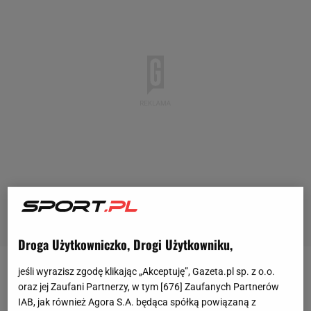
Droga Użytkowniczko, Drogi Użytkowniku,
jeśli wyrazisz zgodę klikając „Akceptuję”, Gazeta.pl sp. z o.o.
Tuż przed końcem okienka transferowego Legia
oraz jej Zaufani Partnerzy, w tym [
676
] Zaufanych Partnerów
Warszawa oficjalnie potwierdziła transfer Ilji
IAB, jak również Agora S.A. będąca spółką powiązaną z