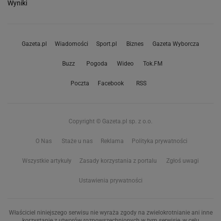
Wyniki
Gazeta.pl
Wiadomości
Sport.pl
Biznes
Gazeta Wyborcza
Buzz
Pogoda
Wideo
Tok.FM
Poczta
Facebook
RSS
Copyright © Gazeta.pl sp. z o.o.
O Nas
Staże u nas
Reklama
Polityka prywatności
Wszystkie artykuły
Zasady korzystania z portalu
Zgłoś uwagi
Ustawienia prywatności
Właściciel niniejszego serwisu nie wyraża zgody na zwielokrotnianie ani inne
korzystanie z utworów rozpowszechnionych w tym serwisie, w celu