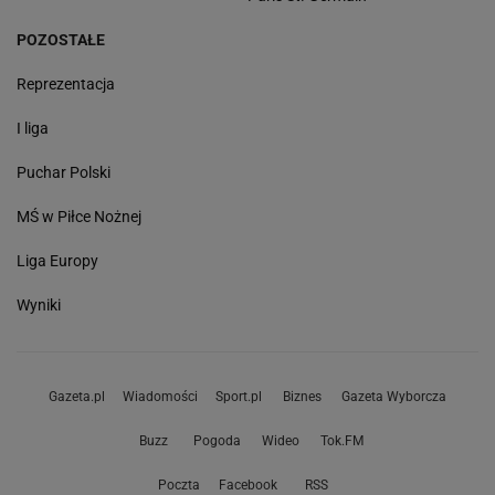
POZOSTAŁE
Reprezentacja
I liga
Puchar Polski
MŚ w Piłce Nożnej
Liga Europy
Wyniki
Gazeta.pl
Wiadomości
Sport.pl
Biznes
Gazeta Wyborcza
Buzz
Pogoda
Wideo
Tok.FM
Poczta
Facebook
RSS