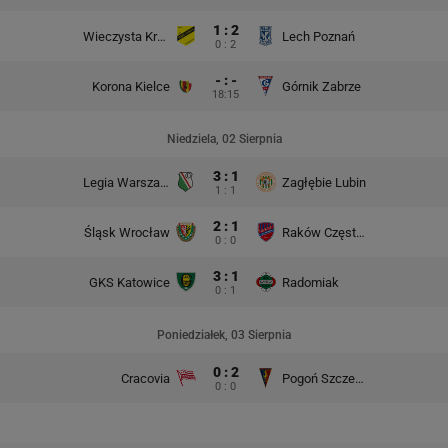
1 : 2
Wieczysta Kraków
Lech Poznań
0 : 2
- : -
Korona Kielce
Górnik Zabrze
18:15
Niedziela, 02 Sierpnia
3 : 1
Legia Warszawa
Zagłębie Lubin
1 : 1
2 : 1
Śląsk Wrocław
Raków Częstochowa
0 : 0
3 : 1
GKS Katowice
Radomiak
0 : 1
Poniedziałek, 03 Sierpnia
0 : 2
Cracovia
Pogoń Szczecin
0 : 0