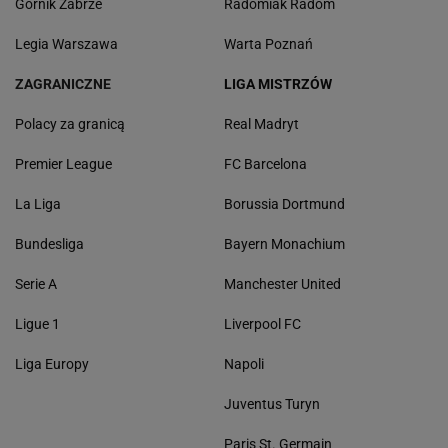
Górnik Zabrze
Radomiak Radom
Legia Warszawa
Warta Poznań
ZAGRANICZNE
LIGA MISTRZÓW
Polacy za granicą
Real Madryt
Premier League
FC Barcelona
La Liga
Borussia Dortmund
Bundesliga
Bayern Monachium
Serie A
Manchester United
Ligue 1
Liverpool FC
Liga Europy
Napoli
Juventus Turyn
Paris St. Germain