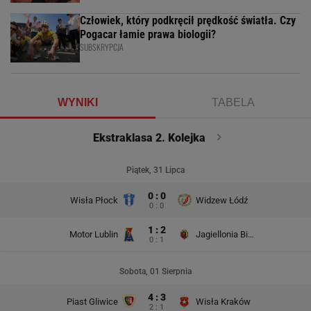
Człowiek, który podkręcił prędkość światła. Czy
Pogacar łamie prawa biologii?
SUBSKRYPCJA
WYNIKI
TABELA
Ekstraklasa 2. Kolejka
Piątek, 31 Lipca
0 : 0
Wisła Płock
Widzew Łódź
0 : 0
1 : 2
Motor Lublin
Jagiellonia Białystok
0 : 1
Sobota, 01 Sierpnia
4 : 3
Piast Gliwice
Wisła Kraków
2 : 1