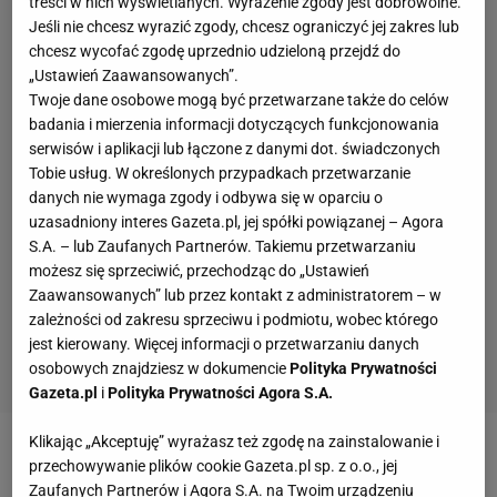
treści w nich wyświetlanych. Wyrażenie zgody jest dobrowolne.
Jeśli nie chcesz wyrazić zgody, chcesz ograniczyć jej zakres lub
chcesz wycofać zgodę uprzednio udzieloną przejdź do
„Ustawień Zaawansowanych”.
Twoje dane osobowe mogą być przetwarzane także do celów
badania i mierzenia informacji dotyczących funkcjonowania
serwisów i aplikacji lub łączone z danymi dot. świadczonych
Tobie usług. W określonych przypadkach przetwarzanie
danych nie wymaga zgody i odbywa się w oparciu o
uzasadniony interes Gazeta.pl, jej spółki powiązanej – Agora
S.A. – lub Zaufanych Partnerów. Takiemu przetwarzaniu
możesz się sprzeciwić, przechodząc do „Ustawień
Zaawansowanych” lub przez kontakt z administratorem – w
zależności od zakresu sprzeciwu i podmiotu, wobec którego
jest kierowany. Więcej informacji o przetwarzaniu danych
osobowych znajdziesz w dokumencie
Polityka Prywatności
Gazeta.pl
i
Polityka Prywatności Agora S.A.
Klikając „Akceptuję” wyrażasz też zgodę na zainstalowanie i
Zobacz wideo
Co z tym Superpucharem Polski?
przechowywanie plików cookie Gazeta.pl sp. z o.o., jej
Zaufanych Partnerów i Agora S.A. na Twoim urządzeniu
"Robimy z siebie kretynów. Nikt tego nie szanuje"