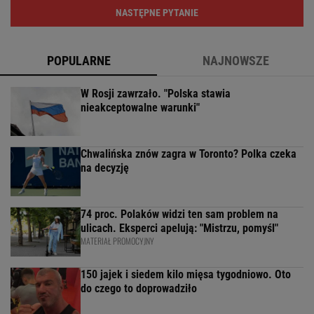
NASTĘPNE PYTANIE
POPULARNE
NAJNOWSZE
W Rosji zawrzało. "Polska stawia
nieakceptowalne warunki"
Chwalińska znów zagra w Toronto? Polka czeka
na decyzję
74 proc. Polaków widzi ten sam problem na
ulicach. Eksperci apelują: "Mistrzu, pomyśl"
MATERIAŁ PROMOCYJNY
150 jajek i siedem kilo mięsa tygodniowo. Oto
do czego to doprowadziło