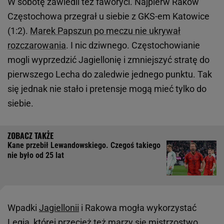
W sobotę zawiedli też faworyci. Najpierw Raków
Częstochowa przegrał u siebie z GKS-em Katowice
(1:2).
Marek Papszun po meczu nie ukrywał
rozczarowania
. I nic dziwnego. Częstochowianie
mogli wyprzedzić Jagiellonię i zmniejszyć stratę do
pierwszego Lecha do zaledwie jednego punktu. Tak
się jednak nie stało i pretensje mogą mieć tylko do
siebie.
Kane przebił Lewandowskiego. Czegoś takiego
nie było od 25 lat
Wpadki
Jagiellonii
i Rakowa mogła wykorzystać
Legia, której przecież też marzy się mistrzostwo