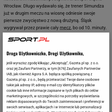
Wrocław. Długo wydawało się, że trener Simundza
już w drugim meczu na wiosnę odniesie swoje
pierwsze zwycięstwo z nową drużyną. Śląsk
wygrywał przez prawie cały
mecz
, bo od 10. minuty.
Droga Użytkowniczko, Drogi Użytkowniku,
jeśli wyrazisz zgodę klikając „Akceptuję”, Gazeta.pl sp. z o.o.
oraz jej Zaufani Partnerzy, w tym [
676
] Zaufanych Partnerów
IAB, jak również Agora S.A. będąca spółką powiązaną z
Gazeta.pl sp. z o.o., będą przetwarzać Twoje dane osobowe
takie jak adresy IP, adresy e-mail czy identyfikatory plików
cookie lub inne informacje zapisane w tych plikach do celów
marketingowych, w szczególności na potrzeby wyświetlania
reklam dopasowanych do Twoich zainteresowań i preferencji w
swoich serwisach, aplikacjach i w Internecie lub personalizacji