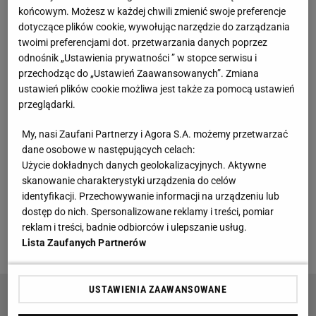
końcowym. Możesz w każdej chwili zmienić swoje preferencje
dotyczące plików cookie, wywołując narzędzie do zarządzania
Pora przestać się oszukiwać. Śląsk spadnie z
twoimi preferencjami dot. przetwarzania danych poprzez
odnośnik „Ustawienia prywatności ” w stopce serwisu i
Ekstraklasy
przechodząc do „Ustawień Zaawansowanych”. Zmiana
ustawień plików cookie możliwa jest także za pomocą ustawień
Naprawdę wydawało się, że wrocławianie w końcu
przeglądarki.
dadzą radę wygrać drugi mecz w tym sezonie. I
My, nasi Zaufani Partnerzy i Agora S.A. możemy przetwarzać
wtedy piłkarze Radomiaka skorzystali z bardzo
dane osobowe w następujących celach:
groźnej broni - wrzutu z autu. To wystarczyło, żeby w
Użycie dokładnych danych geolokalizacyjnych. Aktywne
doliczonym czasie gry zdobyć wyrównującą bramkę.
skanowanie charakterystyki urządzenia do celów
identyfikacji. Przechowywanie informacji na urządzeniu lub
Gospodarze liczyli na wygraną, która oddaliłaby ich
dostęp do nich. Spersonalizowane reklamy i treści, pomiar
od strefy spadkowej, ale biorąc pod uwagę przebieg
reklam i treści, badnie odbiorców i ulepszanie usług.
tego spotkania, nie mają powodów do narzekań.
Lista Zaufanych Partnerów
USTAWIENIA ZAAWANSOWANE
Co za wieści z Włoch ws. Zalewskiego. Szybko
poszło!