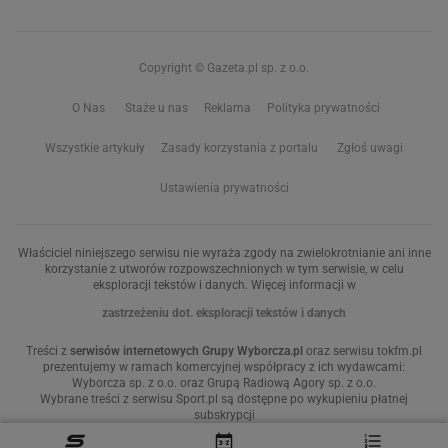
Copyright © Gazeta.pl sp. z o.o.
O Nas
Staże u nas
Reklama
Polityka prywatności
Wszystkie artykuły
Zasady korzystania z portalu
Zgłoś uwagi
Ustawienia prywatności
Właściciel niniejszego serwisu nie wyraża zgody na zwielokrotnianie ani inne
korzystanie z utworów rozpowszechnionych w tym serwisie, w celu
eksploracji tekstów i danych. Więcej informacji w
zastrzeżeniu dot. eksploracji tekstów i danych
Treści z
serwisów internetowych Grupy Wyborcza.pl
oraz serwisu tokfm.pl
prezentujemy w ramach komercyjnej współpracy z ich wydawcami:
Wyborcza sp. z o.o. oraz Grupą Radiową Agory sp. z o.o.
Wybrane treści z serwisu Sport.pl są dostępne po wykupieniu płatnej
subskrypcji