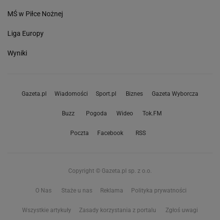
MŚ w Piłce Nożnej
Liga Europy
Wyniki
Gazeta.pl
Wiadomości
Sport.pl
Biznes
Gazeta Wyborcza
Buzz
Pogoda
Wideo
Tok.FM
Poczta
Facebook
RSS
Copyright © Gazeta.pl sp. z o.o.
O Nas
Staże u nas
Reklama
Polityka prywatności
Wszystkie artykuły
Zasady korzystania z portalu
Zgłoś uwagi