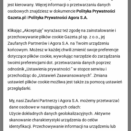
jest kierowany. Więcej informacji o przetwarzaniu danych
osobowych znajdziesz w dokumencie
Polityka Prywatności
Gazeta.pl
i
Polityka Prywatności Agora S.A.
Klikając „Akceptuję” wyrażasz też zgodę na zainstalowanie i
przechowywanie plików cookie Gazeta.pl sp. z o.o., jej
Zaufanych Partnerów i Agora S.A. na Twoim urządzeniu
końcowym. Możesz w każdej chwili zmienić swoje preferencje
dotyczące plików cookie, wywołując narzędzie do zarządzania
twoimi preferencjami dot. przetwarzania danych poprzez
Zobacz wideo
Szczęśliwe losowanie reprezentacji
odnośnik „Ustawienia prywatności ” w stopce serwisu i
Polski? Probierz ostrzega
przechodząc do „Ustawień Zaawansowanych”. Zmiana
ustawień plików cookie możliwa jest także za pomocą ustawień
przeglądarki.
Wielki transfer Lecha? Temat wrócił
My, nasi Zaufani Partnerzy i Agora S.A. możemy przetwarzać
Niekwestionowanym napastnikiem numer 1 w
dane osobowe w następujących celach:
Użycie dokładnych danych geolokalizacyjnych. Aktywne
Lechu nadal jest Mikael Ishak. Śmiało można
skanowanie charakterystyki urządzenia do celów
nazwać go już legendą klubu. Nosi opaskę
identyfikacji. Przechowywanie informacji na urządzeniu lub