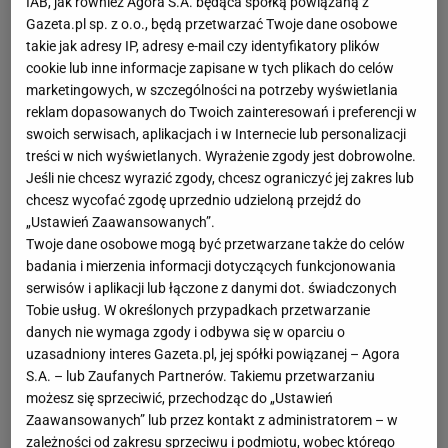
IAB, jak również Agora S.A. będąca spółką powiązaną z
Gazeta.pl sp. z o.o., będą przetwarzać Twoje dane osobowe
takie jak adresy IP, adresy e-mail czy identyfikatory plików
cookie lub inne informacje zapisane w tych plikach do celów
marketingowych, w szczególności na potrzeby wyświetlania
reklam dopasowanych do Twoich zainteresowań i preferencji w
swoich serwisach, aplikacjach i w Internecie lub personalizacji
treści w nich wyświetlanych. Wyrażenie zgody jest dobrowolne.
Jeśli nie chcesz wyrazić zgody, chcesz ograniczyć jej zakres lub
chcesz wycofać zgodę uprzednio udzieloną przejdź do
„Ustawień Zaawansowanych”.
Twoje dane osobowe mogą być przetwarzane także do celów
badania i mierzenia informacji dotyczących funkcjonowania
serwisów i aplikacji lub łączone z danymi dot. świadczonych
Tobie usług. W określonych przypadkach przetwarzanie
danych nie wymaga zgody i odbywa się w oparciu o
uzasadniony interes Gazeta.pl, jej spółki powiązanej – Agora
S.A. – lub Zaufanych Partnerów. Takiemu przetwarzaniu
możesz się sprzeciwić, przechodząc do „Ustawień
Zaawansowanych” lub przez kontakt z administratorem – w
zależności od zakresu sprzeciwu i podmiotu, wobec którego