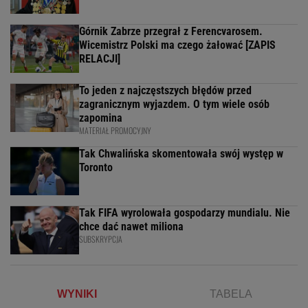
Górnik Zabrze przegrał z Ferencvarosem.
Wicemistrz Polski ma czego żałować [ZAPIS
RELACJI]
To jeden z najczęstszych błędów przed
zagranicznym wyjazdem. O tym wiele osób
zapomina
MATERIAŁ PROMOCYJNY
Tak Chwalińska skomentowała swój występ w
Toronto
Tak FIFA wyrolowała gospodarzy mundialu. Nie
chce dać nawet miliona
SUBSKRYPCJA
WYNIKI
TABELA