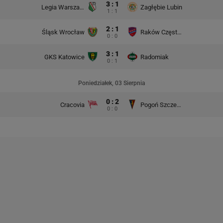
3 : 1
Legia Warszawa
Zagłębie Lubin
1 : 1
2 : 1
Śląsk Wrocław
Raków Częstochowa
0 : 0
3 : 1
GKS Katowice
Radomiak
0 : 1
Poniedziałek, 03 Sierpnia
0 : 2
Cracovia
Pogoń Szczecin
0 : 0