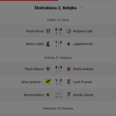
Ekstraklasa 2. Kolejka
Piątek, 31 Lipca
0 : 0
Wisła Płock
Widzew Łódź
0 : 0
1 : 2
Motor Lublin
Jagiellonia Białystok
0 : 1
Sobota, 01 Sierpnia
4 : 3
Piast Gliwice
Wisła Kraków
2 : 1
1 : 2
Wieczysta Kraków
Lech Poznań
0 : 2
- : -
Korona Kielce
Górnik Zabrze
18:15
Niedziela, 02 Sierpnia