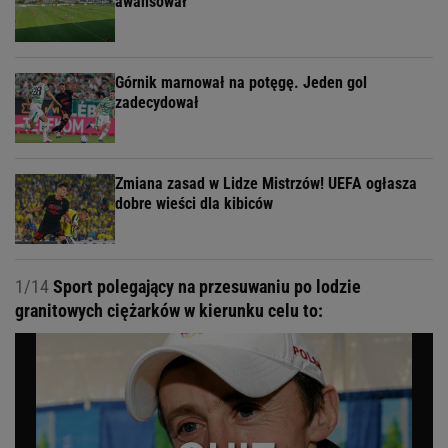
awansował
Górnik marnował na potęgę. Jeden gol
zadecydował
Zmiana zasad w Lidze Mistrzów! UEFA ogłasza
dobre wieści dla kibiców
1/14
Sport polegający na przesuwaniu po lodzie
granitowych ciężarków w kierunku celu to: