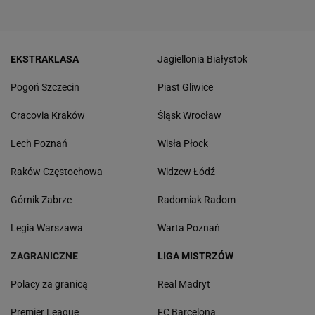
EKSTRAKLASA
Jagiellonia Białystok
Pogoń Szczecin
Piast Gliwice
Cracovia Kraków
Śląsk Wrocław
Lech Poznań
Wisła Płock
Raków Częstochowa
Widzew Łódź
Górnik Zabrze
Radomiak Radom
Legia Warszawa
Warta Poznań
ZAGRANICZNE
LIGA MISTRZÓW
Polacy za granicą
Real Madryt
Premier League
FC Barcelona