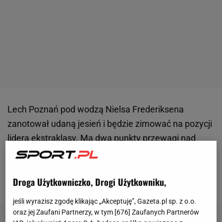
Lech Poznań pod wodzą Nielsa Frederiksena
zanotował udaną jesień i będzie zimować na pozycji
lidera
ekstraklasy
. Ma dwa punkty przewagi nad
Rakowem Częstochowa i trzy nad Jagiellonią
Białystok. Niewykluczone, że zimą do Poznania
Droga Użytkowniczko, Drogi Użytkowniku,
przyjdzie nowy zawodnik.
jeśli wyrazisz zgodę klikając „Akceptuję”, Gazeta.pl sp. z o.o.
oraz jej Zaufani Partnerzy, w tym [
676
] Zaufanych Partnerów