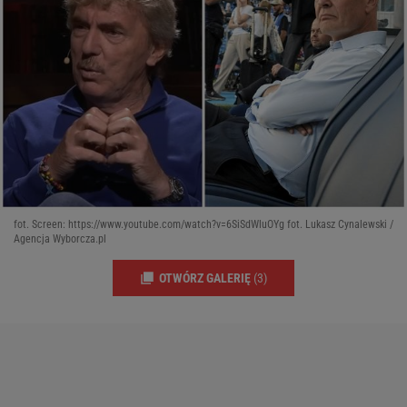
fot. Screen: https://www.youtube.com/watch?v=6SiSdWluOYg fot. Lukasz Cynalewski /
Agencja Wyborcza.pl
OTWÓRZ GALERIĘ
(3)