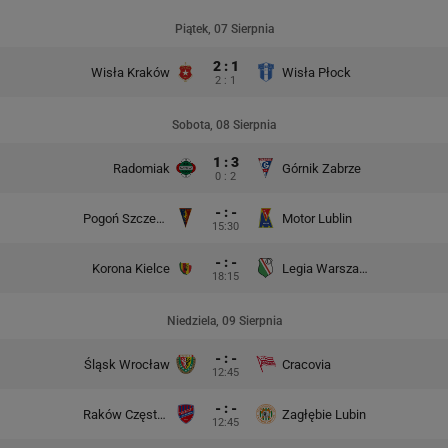
Piątek, 07 Sierpnia
2 : 1
Wisła Kraków
Wisła Płock
2 : 1
Sobota, 08 Sierpnia
1 : 3
Radomiak
Górnik Zabrze
0 : 2
- : -
Pogoń Szczecin
Motor Lublin
15:30
- : -
Korona Kielce
Legia Warszawa
18:15
Niedziela, 09 Sierpnia
- : -
Śląsk Wrocław
Cracovia
12:45
- : -
Raków Częstochowa
Zagłębie Lubin
12:45