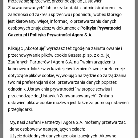
możesz się sprzeciwić, przechodząc do „Ustawień
Zaawansowanych” lub przez kontakt z administratorem – w
zależności od zakresu sprzeciwu i podmiotu, wobec którego
jest kierowany. Więcej informacji o przetwarzaniu danych
osobowych znajdziesz w dokumencie
Polityka Prywatności
Gazeta.pl
i
Polityka Prywatności Agora S.A.
Klikając „Akceptuję” wyrażasz też zgodę na zainstalowanie i
przechowywanie plików cookie Gazeta.pl sp. z o.o., jej
Zaufanych Partnerów i Agora S.A. na Twoim urządzeniu
końcowym. Możesz w każdej chwili zmienić swoje preferencje
dotyczące plików cookie, wywołując narzędzie do zarządzania
twoimi preferencjami dot. przetwarzania danych poprzez
odnośnik „Ustawienia prywatności ” w stopce serwisu i
przechodząc do „Ustawień Zaawansowanych”. Zmiana
ustawień plików cookie możliwa jest także za pomocą ustawień
przeglądarki.
My, nasi Zaufani Partnerzy i Agora S.A. możemy przetwarzać
dane osobowe w następujących celach:
Użycie dokładnych danych geolokalizacyjnych. Aktywne
Zobacz wideo
Świątek bez trenera! Pożegnała się z