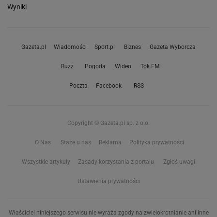
Wyniki
Gazeta.pl
Wiadomości
Sport.pl
Biznes
Gazeta Wyborcza
Buzz
Pogoda
Wideo
Tok.FM
Poczta
Facebook
RSS
Copyright © Gazeta.pl sp. z o.o.
O Nas
Staże u nas
Reklama
Polityka prywatności
Wszystkie artykuły
Zasady korzystania z portalu
Zgłoś uwagi
Ustawienia prywatności
Właściciel niniejszego serwisu nie wyraża zgody na zwielokrotnianie ani inne