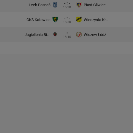
- : -
Lech Poznań
Piast Gliwice
15:30
- : -
GKS Katowice
Wieczysta Kraków
15:30
- : -
Jagiellonia Białystok
Widzew Łódź
18:15