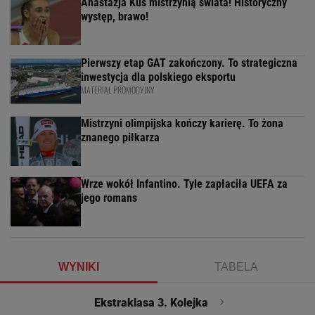
Anastazja Kuś mistrzynią świata! Historyczny
występ, brawo!
Pierwszy etap GAT zakończony. To strategiczna
inwestycja dla polskiego eksportu
MATERIAŁ PROMOCYJNY
Mistrzyni olimpijska kończy karierę. To żona
znanego piłkarza
Wrze wokół Infantino. Tyle zapłaciła UEFA za
jego romans
WYNIKI
TABELA
Ekstraklasa 3. Kolejka