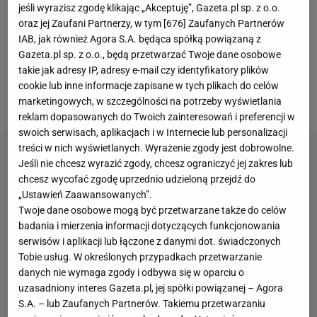
jeśli wyrazisz zgodę klikając „Akceptuję”, Gazeta.pl sp. z o.o.
rozstrzygnięć. GKS Katowice rozniósł w drobny mak
oraz jej Zaufani Partnerzy, w tym [
676
] Zaufanych Partnerów
Puszczę Niepołomice i to na wyjeździe (6:0), Korona
IAB, jak również Agora S.A. będąca spółką powiązaną z
Gazeta.pl sp. z o.o., będą przetwarzać Twoje dane osobowe
Kielce ograła w Łodzi
Widzew
1:0. Jednak to, co
takie jak adresy IP, adresy e-mail czy identyfikatory plików
stało się w stolicy Wielkopolski, zdecydowanie
cookie lub inne informacje zapisane w tych plikach do celów
przebiło oba te spotkania.
marketingowych, w szczególności na potrzeby wyświetlania
reklam dopasowanych do Twoich zainteresowań i preferencji w
swoich serwisach, aplikacjach i w Internecie lub personalizacji
treści w nich wyświetlanych. Wyrażenie zgody jest dobrowolne.
Jeśli nie chcesz wyrazić zgody, chcesz ograniczyć jej zakres lub
chcesz wycofać zgodę uprzednio udzieloną przejdź do
„Ustawień Zaawansowanych”.
Twoje dane osobowe mogą być przetwarzane także do celów
badania i mierzenia informacji dotyczących funkcjonowania
serwisów i aplikacji lub łączone z danymi dot. świadczonych
Tobie usług. W określonych przypadkach przetwarzanie
danych nie wymaga zgody i odbywa się w oparciu o
uzasadniony interes Gazeta.pl, jej spółki powiązanej – Agora
S.A. – lub Zaufanych Partnerów. Takiemu przetwarzaniu