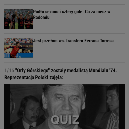
Pudło sezonu i cztery gole. Co za mecz w
Radomiu
Jest przełom ws. transferu Ferrana Torresa
1/16
"Orły Górskiego" zostały medalistą Mundialu '74.
Reprezentacja Polski zajęła: