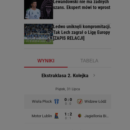
Lewandowski nie ma żadnych
szans. Ekspert mówi to wprost
Ledwo uniknęli kompromitacji.
Tak Lech zagrał o Ligę Europy
[ZAPIS RELACJI]
WYNIKI
TABELA
Ekstraklasa 2. Kolejka
Piątek, 31 Lipca
0 : 0
Wisła Płock
Widzew Łódź
Wisła K
0 : 0
1 : 2
Motor Lublin
Jagiellonia Białystok
0 : 1
Rad