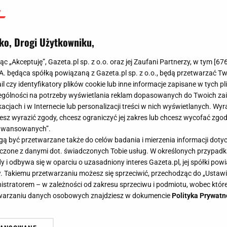
ko, Drogi Użytkowniku,
jąc „Akceptuję”, Gazeta.pl sp. z o.o. oraz jej Zaufani Partnerzy, w tym [
67
.A. będąca spółką powiązaną z Gazeta.pl sp. z o.o., będą przetwarzać T
ail czy identyfikatory plików cookie lub inne informacje zapisane w tych p
gólności na potrzeby wyświetlania reklam dopasowanych do Twoich zain
acjach i w Internecie lub personalizacji treści w nich wyświetlanych. Wyr
cesz wyrazić zgody, chcesz ograniczyć jej zakres lub chcesz wycofać zgo
aawansowanych”.
 być przetwarzane także do celów badania i mierzenia informacji dot
 łączone z danymi dot. świadczonych Tobie usług. W określonych przypad
i odbywa się w oparciu o uzasadniony interes Gazeta.pl, jej spółki powi
. Takiemu przetwarzaniu możesz się sprzeciwić, przechodząc do „Ust
nistratorem – w zależności od zakresu sprzeciwu i podmiotu, wobec które
etwarzaniu danych osobowych znajdziesz w dokumencie
Polityka Prywatn