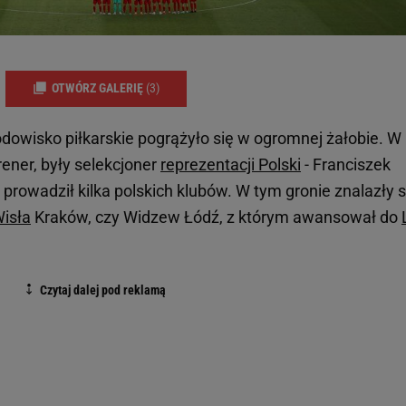
OTWÓRZ GALERIĘ
(3)
rodowisko piłkarskie pogrążyło się w ogromnej żałobie. W
rener, były selekcjoner
reprezentacji Polski
- Franciszek
prowadził kilka polskich klubów. W tym gronie znalazły s
isła
Kraków, czy Widzew Łódź, z którym awansował do