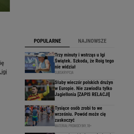
POPULARNE
NAJNOWSZE
Trzy minuty i wstrząs u Igi
Świątek. Szkoda, że Roig tego
ię
nie widział
Ligi
SUBSKRYPCJA
Słaby wieczór polskich drużyn
w Europie. Nie zawiodła tylko
Jagiellonia [ZAPIS RELACJI]
Tysiące osób zrobi to we
wrześniu. Powód może cię
zaskoczyć
MATERIAŁ PROMOCYJNY, 18+