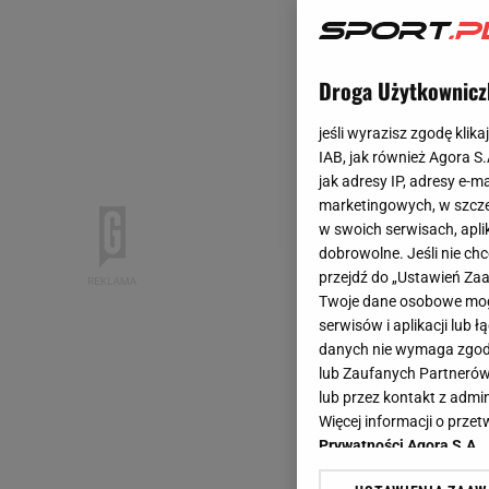
Droga Użytkownicz
jeśli wyrazisz zgodę klika
IAB, jak również Agora S
jak adresy IP, adresy e-m
marketingowych, w szcze
w swoich serwisach, aplik
dobrowolne. Jeśli nie ch
przejdź do „Ustawień Z
Twoje dane osobowe mogą
serwisów i aplikacji lub
danych nie wymaga zgody 
lub Zaufanych Partnerów
lub przez kontakt z admi
Więcej informacji o prz
Prywatności Agora S.A.