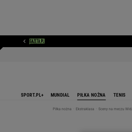
WIADOMOŚCI
NEXT
SPORT
PLOTEK
D
SPORT.PL+
MUNDIAL
PIŁKA NOŻNA
TENIS
Piłka nożna
Ekstraklasa
Sceny na meczu Widzew