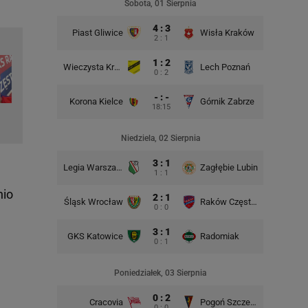
Sobota, 01 Sierpnia
4 : 3
Piast Gliwice
Wisła Kraków
2 : 1
1 : 2
Wieczysta Kraków
Lech Poznań
Korona 
0 : 2
- : -
Korona Kielce
Górnik Zabrze
18:15
Śląsk Wr
Niedziela, 02 Sierpnia
3 : 1
Legia Warszawa
Zagłębie Lubin
1 : 1
nio
2 : 1
Śląsk Wrocław
Raków Częstochowa
Lech P
0 : 0
3 : 1
GKS Katowice
Radomiak
GKS Kat
0 : 1
Poniedziałek, 03 Sierpnia
0 : 2
Cracovia
Pogoń Szczecin
0 : 0