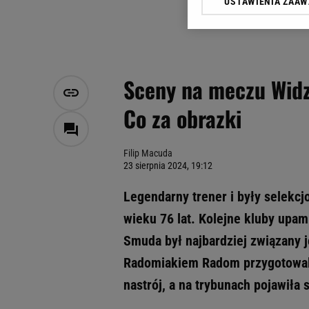
USTAWIENIA ZAA
Klikając „Akceptuję” wyra
Zaufanych Partnerów i A
dotyczące plików cookie,
odnośnik „Ustawienia pr
plików cookie możliwa je
Sceny na meczu Widze
My, nasi Zaufani Partne
Co za obrazki
Użycie dokładnych danych
Przechowywanie informacji
badnie odbiorców i uleps
Filip Macuda
23 sierpnia 2024, 19:12
Legendarny trener i były selekc
wieku 76 lat. Kolejne kluby upam
Smuda był najbardziej związany 
Radomiakiem Radom przygotowali
nastrój, a na trybunach pojawiła