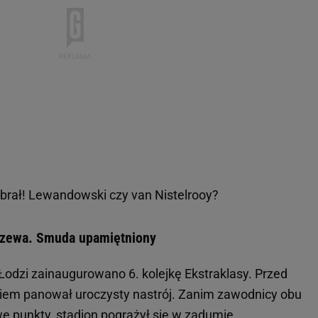
brał! Lewandowski czy van Nistelrooy?
dzewa. Smuda upamiętniony
Łodzi zainaugurowano 6. kolejkę Ekstraklasy. Przed
em panował uroczysty nastrój. Zanim zawodnicy obu
e punkty, stadion pogrążył się w zadumie.