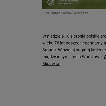
fot. Martyna Kowalska / widzew.com
W niedzielę 18 sierpnia polskie ś
wieku 76 lat odszedł legendarny t
Smuda. W swojej bogatej karierze 
między innymi Legia Warszawa,
W
Mistrzów
.