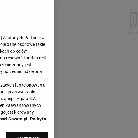
6
] Zaufanych Partnerów
woje dane osobowe takie
likach do celów
teresowań i preferencji
ażenie zgody jest
dę uprzednio udzieloną
yczących funkcjonowania
kach przetwarzanie
ązanej – Agora S.A. –
awień Zaawansowanych”
go jest kierowany.
ości Gazeta.pl
i
Polityka