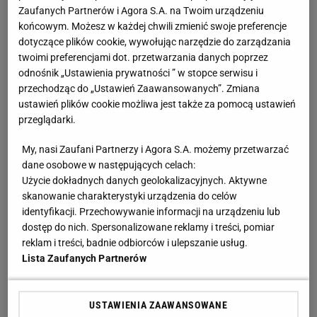
Zaufanych Partnerów i Agora S.A. na Twoim urządzeniu
końcowym. Możesz w każdej chwili zmienić swoje preferencje
Korona Kielce wygrywa w "Świętej Wojnie".
dotyczące plików cookie, wywołując narzędzie do zarządzania
Radomiak Radom się nie popisał
twoimi preferencjami dot. przetwarzania danych poprzez
odnośnik „Ustawienia prywatności ” w stopce serwisu i
Już na samym początku spotkania bramkę
przechodząc do „Ustawień Zaawansowanych”. Zmiana
ustawień plików cookie możliwa jest także za pomocą ustawień
samobójczą mógł zdobyć niepewnie interweniujący
przeglądarki.
Luka Vusković, który o mało co nie kopnął piłki
My, nasi Zaufani Partnerzy i Agora S.A. możemy przetwarzać
pomiędzy nogami Gabriela Kobylaka, który kilka
dane osobowe w następujących celach:
minut później znów uratował swój zespół. W 19.
Użycie dokładnych danych geolokalizacyjnych. Aktywne
minucie nic już nie pomogło Radomiakowi - Vusković
skanowanie charakterystyki urządzenia do celów
bardzo źle przeciął płaskie dośrodkowanie Jacka
identyfikacji. Przechowywanie informacji na urządzeniu lub
dostęp do nich. Spersonalizowane reklamy i treści, pomiar
Podgórskiego i w kuriozalny sposób wpakował piłkę
reklam i treści, badnie odbiorców i ulepszanie usług.
do własnej bramki.
Lista Zaufanych Partnerów
Goście mogli bardzo szybko wyrównać, lecz
USTAWIENIA ZAAWANSOWANE
uderzenie głową Jana Grzesika nieznacznie minęło