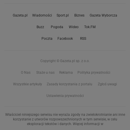
Gazeta.pl
Wiadomości
Sport.pl
Biznes
Gazeta Wyborcza
Buzz
Pogoda
Wideo
Tok.FM
Poczta
Facebook
RSS
Copyright © Gazeta.pl sp. z o.o.
O Nas
Staże u nas
Reklama
Polityka prywatności
Wszystkie artykuły
Zasady korzystania z portalu
Zgłoś uwagi
Ustawienia prywatności
Właściciel niniejszego serwisu nie wyraża zgody na zwielokrotnianie ani inne
korzystanie z utworów rozpowszechnionych w tym serwisie, w celu
eksploracji tekstów i danych. Więcej informacji w