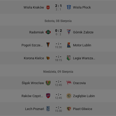
2 : 1
Wisła Kraków
Wisła Płock
2 : 1
Sobota, 08 Sierpnia
0 : 2
Radomiak
Górnik Zabrze
0 : 2
- : -
Pogoń Szczecin
Motor Lublin
15:30
- : -
Korona Kielce
Legia Warszawa
18:15
Niedziela, 09 Sierpnia
- : -
Śląsk Wrocław
Cracovia
12:45
- : -
Raków Częstochowa
Zagłębie Lubin
12:45
- : -
Lech Poznań
Piast Gliwice
15:30