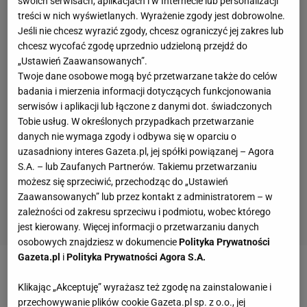
swoich serwisach, aplikacjach i w Internecie lub personalizacji
treści w nich wyświetlanych. Wyrażenie zgody jest dobrowolne.
Jeśli nie chcesz wyrazić zgody, chcesz ograniczyć jej zakres lub
chcesz wycofać zgodę uprzednio udzieloną przejdź do
„Ustawień Zaawansowanych”.
Twoje dane osobowe mogą być przetwarzane także do celów
badania i mierzenia informacji dotyczących funkcjonowania
serwisów i aplikacji lub łączone z danymi dot. świadczonych
Tobie usług. W określonych przypadkach przetwarzanie
danych nie wymaga zgody i odbywa się w oparciu o
uzasadniony interes Gazeta.pl, jej spółki powiązanej – Agora
S.A. – lub Zaufanych Partnerów. Takiemu przetwarzaniu
możesz się sprzeciwić, przechodząc do „Ustawień
Zaawansowanych” lub przez kontakt z administratorem – w
zależności od zakresu sprzeciwu i podmiotu, wobec którego
jest kierowany. Więcej informacji o przetwarzaniu danych
osobowych znajdziesz w dokumencie
Polityka Prywatności
Gazeta.pl
i
Polityka Prywatności Agora S.A.
Zobacz wideo
Feio mówi o konfliktach z sędziami.
Klikając „Akceptuję” wyrażasz też zgodę na zainstalowanie i
"To są konkrety"
przechowywanie plików cookie Gazeta.pl sp. z o.o., jej