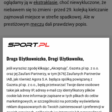
oglądamy ją w
ekstraklasie
, choć niewykluczone, że
niebawem się to zmieni - przed 29. kolejką kielczanie
zajmowali miejsce w strefie spadkowej. Ale w
prestiżowym
meczu
dali prawdziwy popis.
Droga Użytkowniczko, Drogi Użytkowniku,
jeśli wyrazisz zgodę klikając „Akceptuję”, Gazeta.pl sp. z o.o.
oraz jej Zaufani Partnerzy, w tym [
676
] Zaufanych Partnerów
IAB, jak również Agora S.A. będąca spółką powiązaną z
Gazeta.pl sp. z o.o., będą przetwarzać Twoje dane osobowe
takie jak adresy IP, adresy e-mail czy identyfikatory plików
cookie lub inne informacje zapisane w tych plikach do celów
marketingowych, w szczególności na potrzeby wyświetlania
reklam dopasowanych do Twoich zainteresowań i preferencji w