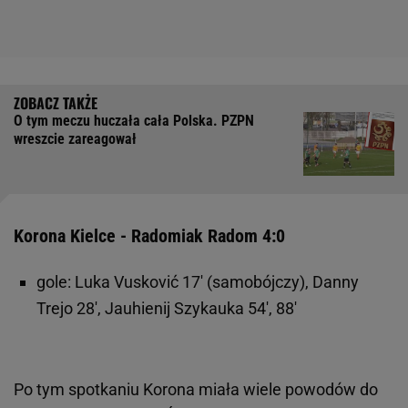
O tym meczu huczała cała Polska. PZPN
wreszcie zareagował
Korona Kielce - Radomiak Radom 4:0
gole: Luka Vusković 17' (samobójczy), Danny
Trejo 28', Jauhienij Szykauka 54', 88'
Po tym spotkaniu Korona miała wiele powodów do