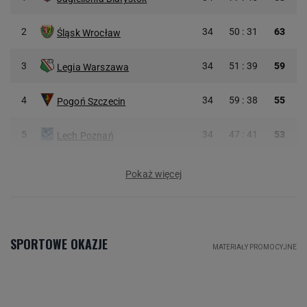
2
34
50 : 31
63
Śląsk Wrocław
3
34
51 : 39
59
Legia Warszawa
4
34
59 : 38
55
Pogoń Szczecin
5
34
47 : 41
53
Lech Poznań
Pokaż więcej