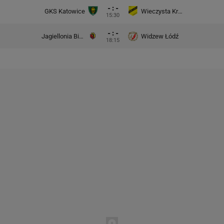
- : -
GKS Katowice
Wieczysta Kraków
15:30
- : -
Jagiellonia Białystok
Widzew Łódź
18:15