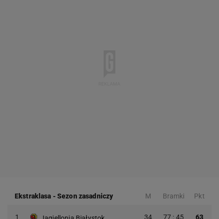
Ekstraklasa
-
Sezon zasadniczy
M
Bramki
Pkt
1
34
77 : 45
63
Jagiellonia Białystok