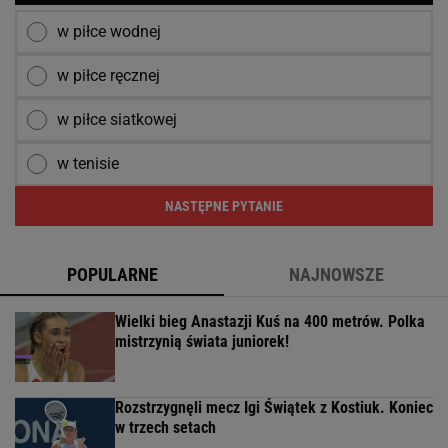
w piłce wodnej
w piłce ręcznej
w piłce siatkowej
w tenisie
NASTĘPNE PYTANIE
POPULARNE
NAJNOWSZE
Wielki bieg Anastazji Kuś na 400 metrów. Polka
mistrzynią świata juniorek!
Rozstrzygnęli mecz Igi Świątek z Kostiuk. Koniec
w trzech setach