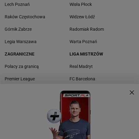
Lech Poznań
Wisła Płock
Raków Częstochowa
Widzew Łódź
Górnik Zabrze
Radomiak Radom
Legia Warszawa
Warta Poznań
ZAGRANICZNE
LIGA MISTRZÓW
Polacy za granicą
Real Madryt
Premier League
FC Barcelona
La Liga
Borussia Dortmund
Bundesliga
Bayern Monachium
Serie A
Manchester United
Ligue 1
Liverpool FC