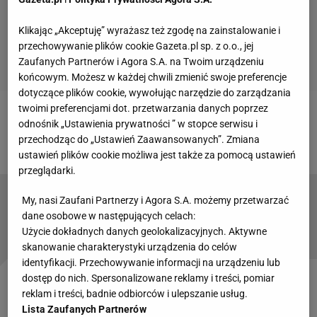
Klikając „Akceptuję” wyrażasz też zgodę na zainstalowanie i
przechowywanie plików cookie Gazeta.pl sp. z o.o., jej
Zaufanych Partnerów i Agora S.A. na Twoim urządzeniu
końcowym. Możesz w każdej chwili zmienić swoje preferencje
dotyczące plików cookie, wywołując narzędzie do zarządzania
twoimi preferencjami dot. przetwarzania danych poprzez
Zobacz wideo
Kolejny skandal w polskiej piłce. PZPN
odnośnik „Ustawienia prywatności ” w stopce serwisu i
przechodząc do „Ustawień Zaawansowanych”. Zmiana
reaguje. "Absolutny szok"
ustawień plików cookie możliwa jest także za pomocą ustawień
przeglądarki.
My, nasi Zaufani Partnerzy i Agora S.A. możemy przetwarzać
Nie oszczędzili nawet kobiet z dziećmi!
dane osobowe w następujących celach:
Bandycki atak kibiców w Wielkopolsce
Użycie dokładnych danych geolokalizacyjnych. Aktywne
[WIDEO]
skanowanie charakterystyki urządzenia do celów
identyfikacji. Przechowywanie informacji na urządzeniu lub
dostęp do nich. Spersonalizowane reklamy i treści, pomiar
To była pierwsza porażka Legii z Widzewem od 24
reklam i treści, badnie odbiorców i ulepszanie usług.
lat. Ale nawet nie ta statystyka była najbardziej
Lista Zaufanych Partnerów