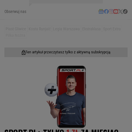
Obserwuj nas
Piast Gliwice
Kosta Runjaić
Legia Warszawa
Ekstraklasa
Sport Extra
Piłka Nożna