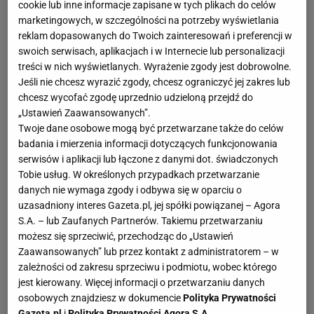
cookie lub inne informacje zapisane w tych plikach do celów
marketingowych, w szczególności na potrzeby wyświetlania
reklam dopasowanych do Twoich zainteresowań i preferencji w
swoich serwisach, aplikacjach i w Internecie lub personalizacji
treści w nich wyświetlanych. Wyrażenie zgody jest dobrowolne.
Jeśli nie chcesz wyrazić zgody, chcesz ograniczyć jej zakres lub
chcesz wycofać zgodę uprzednio udzieloną przejdź do
„Ustawień Zaawansowanych”.
Twoje dane osobowe mogą być przetwarzane także do celów
badania i mierzenia informacji dotyczących funkcjonowania
serwisów i aplikacji lub łączone z danymi dot. świadczonych
Tobie usług. W określonych przypadkach przetwarzanie
danych nie wymaga zgody i odbywa się w oparciu o
uzasadniony interes Gazeta.pl, jej spółki powiązanej – Agora
S.A. – lub Zaufanych Partnerów. Takiemu przetwarzaniu
możesz się sprzeciwić, przechodząc do „Ustawień
Zaawansowanych” lub przez kontakt z administratorem – w
zależności od zakresu sprzeciwu i podmiotu, wobec którego
jest kierowany. Więcej informacji o przetwarzaniu danych
osobowych znajdziesz w dokumencie
Polityka Prywatności
Gazeta.pl
i
Polityka Prywatności Agora S.A.