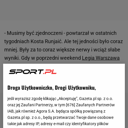
- Musimy być zjednoczeni - powtarzał w ostatnich
tygodniach Kosta Runjaić. Ale tej jedności było coraz
mniej. Były za to coraz większe nerwy i wciąż słabe
wyniki. Gdy w poprzedni weekend
Legia Warszawa
traciła w 93. minucie gola w wyjazdowym
meczu
z
Widzewem Łódź (0:1), z sektora gości jej piłkarze
usłyszeli głośne "wypier***ać".
Droga Użytkowniczko, Drogi Użytkowniku,
jeśli wyrazisz zgodę klikając „Akceptuję”, Gazeta.pl sp. z o.o.
oraz jej Zaufani Partnerzy, w tym [
676
] Zaufanych Partnerów
IAB, jak również Agora S.A. będąca spółką powiązaną z
Gazeta.pl sp. z o.o., będą przetwarzać Twoje dane osobowe
takie jak adresy IP, adresy e-mail czy identyfikatory plików