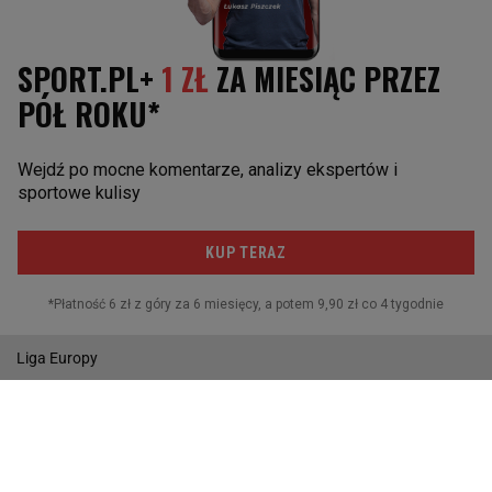
Liga Europy
Napoli
Juventus Turyn
Paris St. Germain
POZOSTAŁE
Reprezentacja
I liga
Puchar Polski
MŚ w Piłce Nożnej
Liga Europy
Wyniki