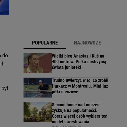
POPULARNE
NAJNOWSZE
a do
Wielki bieg Anastazji Kuś na
400 metrów. Polka mistrzynią
ił
świata juniorek!
Trudno uwierzyć w to, co zrobił
Hurkacz w Montrealu. Miał już
 był
piłki meczowe
Second home nad morzem
zyskuje na popularności.
Coraz więcej osób wybiera ten
model inwestowania
MATERIAŁ PROMOCYJNY