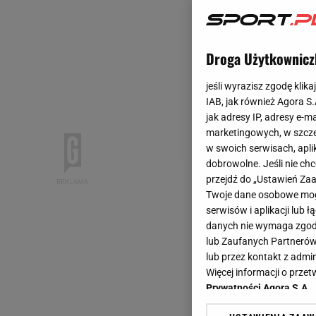
Droga Użytkownicz
jeśli wyrazisz zgodę klika
IAB, jak również Agora S
jak adresy IP, adresy e-m
marketingowych, w szcze
w swoich serwisach, aplik
dobrowolne. Jeśli nie ch
przejdź do „Ustawień Z
Twoje dane osobowe mogą
serwisów i aplikacji lub
danych nie wymaga zgody 
lub Zaufanych Partnerów
lub przez kontakt z admi
Więcej informacji o prz
Prywatności Agora S.A.