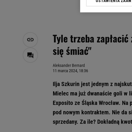
USTAWIENIA ZAA
Klikając „Akceptuję” wyra
Zaufanych Partnerów i A
dotyczące plików cookie,
odnośnik „Ustawienia pr
plików cookie możliwa je
Tyle trzeba zapłacić
My, nasi Zaufani Partne
się śmiać"
Użycie dokładnych danych
Przechowywanie informacji
badnie odbiorców i uleps
Aleksander Bernard
11 marca 2024, 18:36
Ilja Szkurin jest jednym z najsk
Mielec ma już dwanaście goli w li
Exposito ze Śląska Wrocław. Na po
pod nowym kontraktem. Nie da si
sprzedany. Za ile? Dokładną kwo