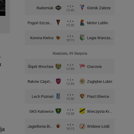
- : -
Radomiak
Górnik Zabrze
Zagłębie
12:45
- : -
Pogoń Szczecin
Motor Lublin
Piast G
15:30
- : -
Korona Kielce
Legia Warszawa
Widzew
18:15
Niedziela, 09 Sierpnia
.
u
- : -
Śląsk Wrocław
Cracovia
Motor 
12:45
.
- : -
Raków Częstochowa
Zagłębie Lubin
12:45
- : -
Lech Poznań
Piast Gliwice
Cra
15:30
- : -
GKS Katowice
Wieczysta Kraków
Wisła 
15:30
- : -
Jagiellonia Białystok
Widzew Łódź
Górnik 
ja
18:15