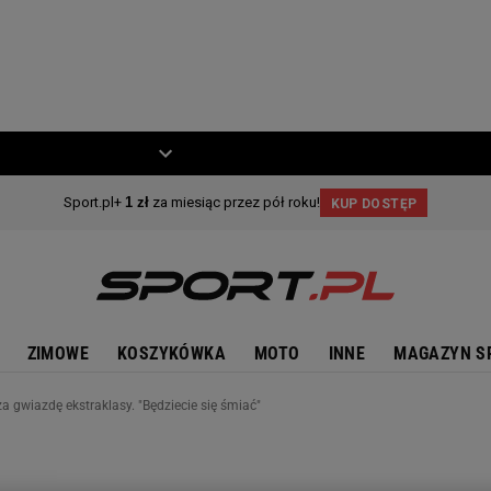
ZIECKO
MOTO
ZIMOWE
KOSZYKÓWKA
MOTO
INNE
MAGAZYN S
za gwiazdę ekstraklasy. "Będziecie się śmiać"