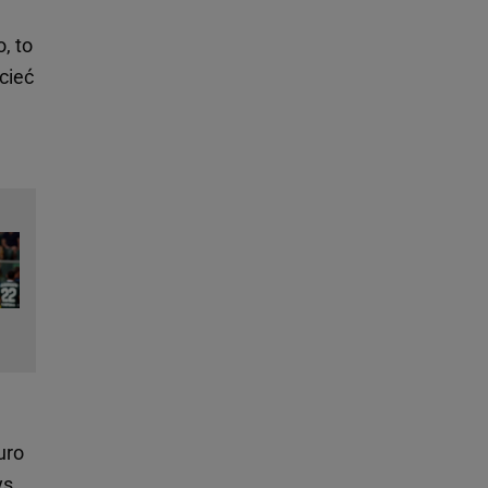
, to
cieć
uro
ys.