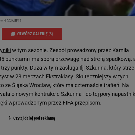
?v=HiGCiAUE17I
OTWÓRZ GALERIĘ
(3)
yniki
w tym sezonie. Zespół prowadzony przez Kamila
35 punktami i ma sporą przewagę nad strefą spadkową, 
trzy punkty. Duża w tym zasługa Ilji Szkurina, który strzel
 asyst w 23 meczach
Ekstraklasy
. Skuteczniejszy w tych
ito ze Śląska Wrocław, który ma czternaście trafień. Na
ała o nowym kontrakcie Szkurina - do tej pory napastnik
ęki wprowadzonym przez FIFA przepisom.