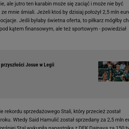
ie, ale jutro ten karabin może się zaciąć i może nie być
ze mnie śmiali. Jeżeli ktoś by dzisiaj położył 2,5 mln euro
acje. Jeśli byłaby świetna oferta, to piłkarz mógłby ch
lko pod kątem finansowym, ale też sportowym - powiedział
 przyszłości Josue w Legii
rekordu sprzedażowego Stali, który przecież został
roku. Wtedy Said Hamulić został sprzedany za 2,5 mln e
cześniej Stal wykupiła napastnika z DFK Dainava za 150 t