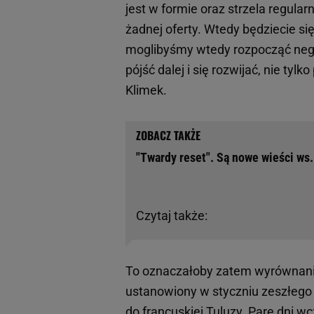
jest w formie oraz strzela regularn
żadnej oferty. Wtedy będziecie się 
moglibyśmy wtedy rozpocząć negocj
pójść dalej i się rozwijać, nie ty
Klimek.
"Twardy reset". Są nowe wieści ws.
Czytaj także:
To oznaczałoby zatem wyrównanie 
ustanowiony w styczniu zeszłego 
do francuskiej Tuluzy. Parę dni w