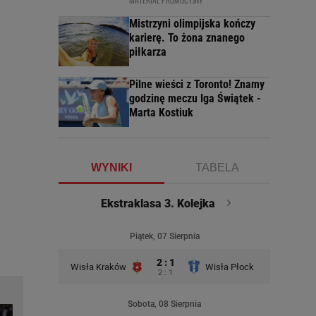
Mistrzyni olimpijska kończy
karierę. To żona znanego
piłkarza
Pilne wieści z Toronto! Znamy
godzinę meczu Iga Świątek -
Marta Kostiuk
WYNIKI
TABELA
Ekstraklasa 3. Kolejka
Piątek, 07 Sierpnia
2 : 1
Wisła Kraków
Wisła Płock
2 : 1
Sobota, 08 Sierpnia