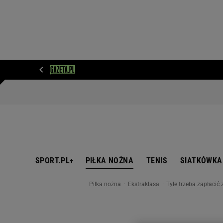
WIADOMOŚCI
NEXT
SPORT
PLOTEK
D
SPORT.PL+
PIŁKA NOŻNA
TENIS
SIATKÓWKA
Piłka nożna
Ekstraklasa
Tyle trzeba zapłacić 