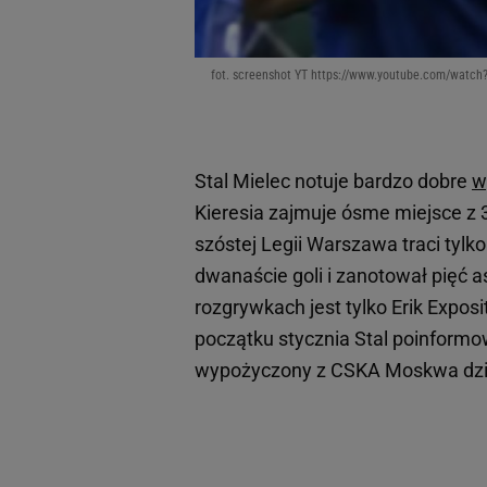
fot. screenshot YT https://www.youtube.com/watch
Stal Mielec notuje bardzo dobre
w
Kieresia zajmuje ósme miejsce z 
szóstej Legii Warszawa traci tylko 
dwanaście goli i zanotował pięć
rozgrywkach jest tylko Erik Expos
początku stycznia Stal poinformow
wypożyczony z CSKA Moskwa dzi