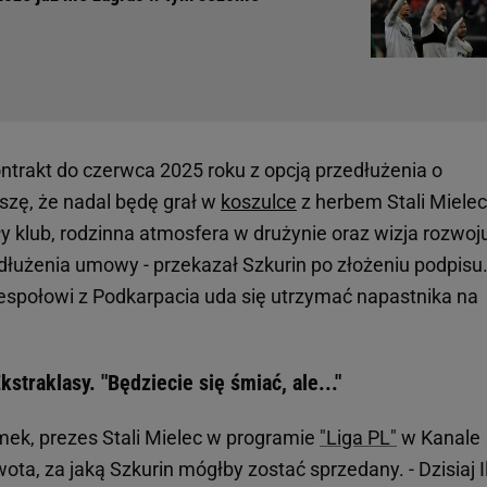
ontrakt do czerwca 2025 roku z opcją przedłużenia o
szę, że nadal będę grał w
koszulce
z herbem Stali Mielec
ły klub, rodzinna atmosfera w drużynie oraz wizja rozwoj
dłużenia umowy - przekazał Szkurin po złożeniu podpisu
zespołowi z Podkarpacia uda się utrzymać napastnika na
straklasy. "Będziecie się śmiać, ale..."
mek, prezes Stali Mielec w programie
"Liga PL"
w Kanale
, za jaką Szkurin mógłby zostać sprzedany. - Dzisiaj Il