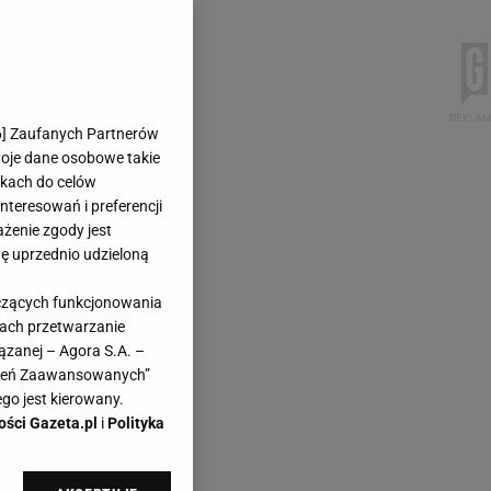
6
] Zaufanych Partnerów
woje dane osobowe takie
likach do celów
teresowań i preferencji
ażenie zgody jest
dę uprzednio udzieloną
yczących funkcjonowania
kach przetwarzanie
ązanej – Agora S.A. –
awień Zaawansowanych”
go jest kierowany.
ości Gazeta.pl
i
Polityka