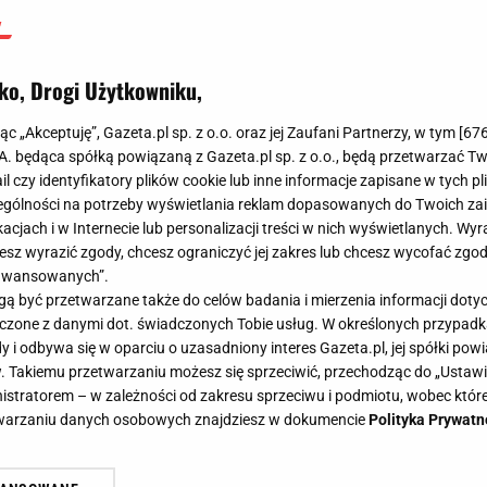
ko, Drogi Użytkowniku,
jąc „Akceptuję”, Gazeta.pl sp. z o.o. oraz jej Zaufani Partnerzy, w tym [
67
.A. będąca spółką powiązaną z Gazeta.pl sp. z o.o., będą przetwarzać T
ail czy identyfikatory plików cookie lub inne informacje zapisane w tych p
gólności na potrzeby wyświetlania reklam dopasowanych do Twoich zain
acjach i w Internecie lub personalizacji treści w nich wyświetlanych. Wyr
cesz wyrazić zgody, chcesz ograniczyć jej zakres lub chcesz wycofać zgo
aawansowanych”.
 być przetwarzane także do celów badania i mierzenia informacji dot
 łączone z danymi dot. świadczonych Tobie usług. W określonych przypad
i odbywa się w oparciu o uzasadniony interes Gazeta.pl, jej spółki powi
. Takiemu przetwarzaniu możesz się sprzeciwić, przechodząc do „Ust
nistratorem – w zależności od zakresu sprzeciwu i podmiotu, wobec które
etwarzaniu danych osobowych znajdziesz w dokumencie
Polityka Prywatn