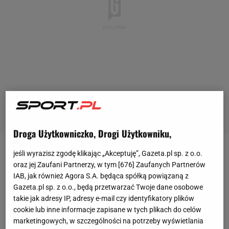
Droga Użytkowniczko, Drogi Użytkowniku,
jeśli wyrazisz zgodę klikając „Akceptuję”, Gazeta.pl sp. z o.o.
Pozyskanie nowego bramkarza było
oraz jej Zaufani Partnerzy, w tym [
676
] Zaufanych Partnerów
najważniejszym zimowym priorytetem
IAB, jak również Agora S.A. będąca spółką powiązaną z
transferowym Widzewa Łódź. Wszystko dlatego, że
Gazeta.pl sp. z o.o., będą przetwarzać Twoje dane osobowe
takie jak adresy IP, adresy e-mail czy identyfikatory plików
łódzki klub zdecydował się sprzedać jednego z
cookie lub inne informacje zapisane w tych plikach do celów
najlepszych golkiperów
ekstraklasy
- Słowaka
marketingowych, w szczególności na potrzeby wyświetlania