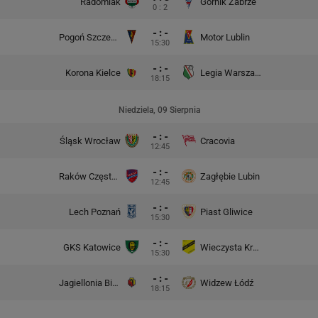
Radomiak
Górnik Zabrze
0 : 2
- : -
Pogoń Szczecin
Motor Lublin
15:30
- : -
Korona Kielce
Legia Warszawa
18:15
Niedziela, 09 Sierpnia
- : -
Śląsk Wrocław
Cracovia
12:45
- : -
Raków Częstochowa
Zagłębie Lubin
12:45
- : -
Lech Poznań
Piast Gliwice
15:30
- : -
GKS Katowice
Wieczysta Kraków
15:30
- : -
Jagiellonia Białystok
Widzew Łódź
18:15