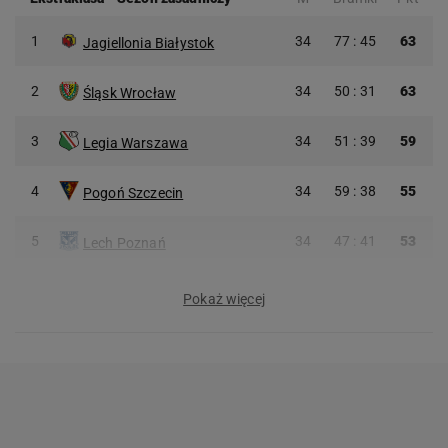
1
34
77 : 45
63
Jagiellonia Białystok
2
34
50 : 31
63
Śląsk Wrocław
3
34
51 : 39
59
Legia Warszawa
4
34
59 : 38
55
Pogoń Szczecin
5
34
47 : 41
53
Lech Poznań
Pokaż więcej