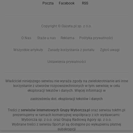
Poczta
Facebook
RSS
Copyright © Gazeta.pl sp. z o.o.
O Nas
Staże u nas
Reklama
Polityka prywatności
Wszystkie artykuły
Zasady korzystania z portalu
Zgłoś uwagi
Ustawienia prywatności
Właściciel niniejszego serwisu nie wyraża zgody na zwielokrotnianie ani inne
korzystanie z utworów rozpowszechnionych w tym serwisie, w celu
eksploracji tekstów i danych. Więcej informacji w
zastrzeżeniu dot. eksploracji tekstów i danych
Treści z
serwisów internetowych Grupy Wyborcza.pl
oraz serwisu tokfm.pl
prezentujemy w ramach komercyjnej współpracy z ich wydawcami:
Wyborcza sp. z o.o. oraz Grupą Radiową Agory sp. z o.o.
Wybrane treści z serwisu Sport.pl są dostępne po wykupieniu płatnej
subskrypcji