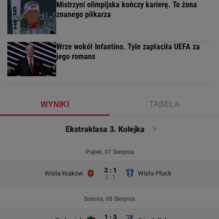
Mistrzyni olimpijska kończy karierę. To żona
znanego piłkarza
Wrze wokół Infantino. Tyle zapłaciła UEFA za
jego romans
WYNIKI
TABELA
Ekstraklasa 3. Kolejka
Piątek, 07 Sierpnia
2 : 1
Wisła Kraków
Wisła Płock
2 : 1
Sobota, 08 Sierpnia
1 : 3