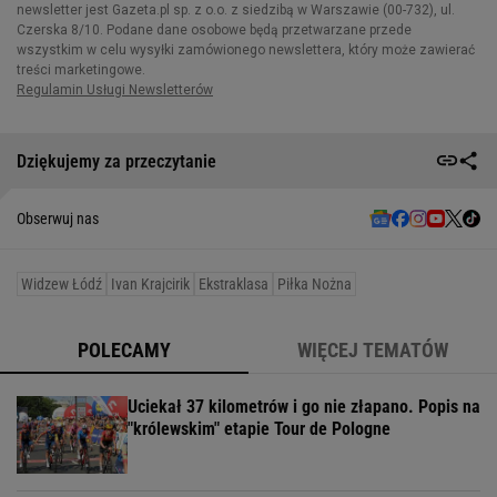
Dziękujemy za przeczytanie
Obserwuj nas
Widzew Łódź
Ivan Krajcirik
Ekstraklasa
Piłka Nożna
POLECAMY
WIĘCEJ TEMATÓW
Uciekał 37 kilometrów i go nie złapano. Popis na
"królewskim" etapie Tour de Pologne