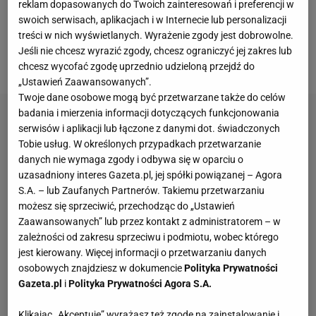
Henricha Ravasa, który przeszedł do
reklam dopasowanych do Twoich zainteresowań i preferencji w
swoich serwisach, aplikacjach i w Internecie lub personalizacji
amerykańskiego New England Revolution. Klub z
treści w nich wyświetlanych. Wyrażenie zgody jest dobrowolne.
Major League Soccer ma zapłacić za niego 1,2
Jeśli nie chcesz wyrazić zgody, chcesz ograniczyć jej zakres lub
miliona euro plus procent od przyszłego
transferu
.
chcesz wycofać zgodę uprzednio udzieloną przejdź do
„Ustawień Zaawansowanych”.
Twoje dane osobowe mogą być przetwarzane także do celów
badania i mierzenia informacji dotyczących funkcjonowania
serwisów i aplikacji lub łączone z danymi dot. świadczonych
Tobie usług. W określonych przypadkach przetwarzanie
danych nie wymaga zgody i odbywa się w oparciu o
uzasadniony interes Gazeta.pl, jej spółki powiązanej – Agora
S.A. – lub Zaufanych Partnerów. Takiemu przetwarzaniu
możesz się sprzeciwić, przechodząc do „Ustawień
Zaawansowanych” lub przez kontakt z administratorem – w
zależności od zakresu sprzeciwu i podmiotu, wobec którego
jest kierowany. Więcej informacji o przetwarzaniu danych
osobowych znajdziesz w dokumencie
Polityka Prywatności
Gazeta.pl
i
Polityka Prywatności Agora S.A.
Klikając „Akceptuję” wyrażasz też zgodę na zainstalowanie i