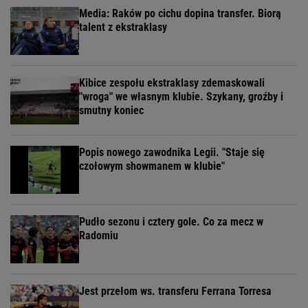
Media: Raków po cichu dopina transfer. Biorą
talent z ekstraklasy
Kibice zespołu ekstraklasy zdemaskowali
"wroga" we własnym klubie. Szykany, groźby i
smutny koniec
Popis nowego zawodnika Legii. "Staje się
czołowym showmanem w klubie"
Pudło sezonu i cztery gole. Co za mecz w
Radomiu
Jest przełom ws. transferu Ferrana Torresa