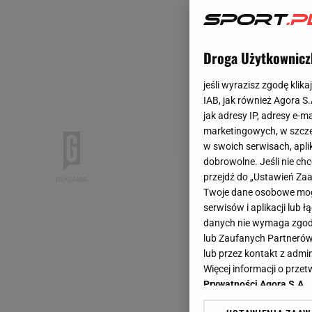
Droga Użytkownicz
jeśli wyrazisz zgodę klika
IAB, jak również Agora S
jak adresy IP, adresy e-m
marketingowych, w szcze
w swoich serwisach, aplik
dobrowolne. Jeśli nie ch
przejdź do „Ustawień Z
Twoje dane osobowe mogą
serwisów i aplikacji lub
danych nie wymaga zgody 
lub Zaufanych Partnerów
lub przez kontakt z admi
Więcej informacji o prz
Prywatności Agora S.A.