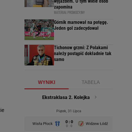
wyjazdem. O tym wiele osób
zapomina
MATERIAŁ PROMOCYJNY
Górnik marnował na potęgę.
Jeden gol zadecydował
Tichonow grzmi: Z Polakami
należy postąpić dokładnie tak
samo
WYNIKI
TABELA
Ekstraklasa 2. Kolejka
ie
Piątek, 31 Lipca
0 : 0
Wisła Płock
Widzew Łódź
Wisła K
0 : 0