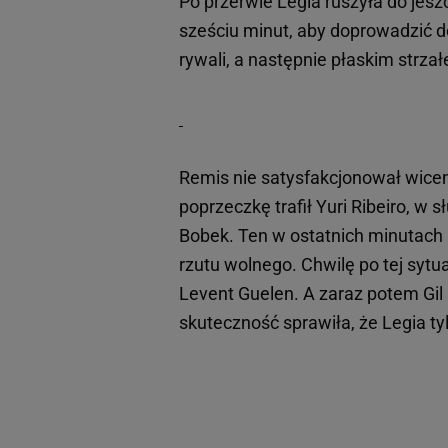
Po przerwie Legia ruszyła do jes
sześciu minut, aby doprowadzić 
rywali, a następnie płaskim strz
Remis nie satysfakcjonował wicemi
poprzeczkę trafił Yuri Ribeiro, w 
Bobek. Ten w ostatnich minutach 
rzutu wolnego. Chwilę po tej sytu
Levent Guelen. A zaraz potem Gil 
skuteczność sprawiła, że Legia ty