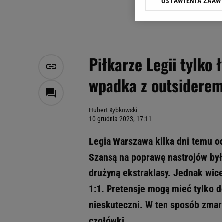
USTAWIENIA ZAA
Klikając „Akceptuję” wyra
Zaufanych Partnerów i A
dotyczące plików cookie,
odnośnik „Ustawienia pr
plików cookie możliwa je
Piłkarze Legii tylko 
My, nasi Zaufani Partne
wpadka z outsidere
Użycie dokładnych danych
Przechowywanie informacji
badnie odbiorców i uleps
Hubert Rybkowski
10 grudnia 2023, 17:11
Legia Warszawa kilka dni temu od
Szansą na poprawę nastrojów było
drużyną ekstraklasy. Jednak wice
1:1. Pretensje mogą mieć tylko d
nieskuteczni. W ten sposób zmar
czołówki.