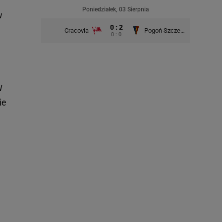
Poniedziałek, 03 Sierpnia
w
0 : 2
Cracovia
Pogoń Szczecin
0 : 0
W
ie