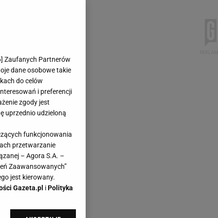
6
] Zaufanych Partnerów
woje dane osobowe takie
likach do celów
teresowań i preferencji
ażenie zgody jest
dę uprzednio udzieloną
yczących funkcjonowania
kach przetwarzanie
ązanej – Agora S.A. –
awień Zaawansowanych”
go jest kierowany.
ości Gazeta.pl
i
Polityka