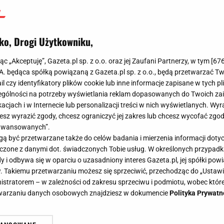
ko, Drogi Użytkowniku,
jąc „Akceptuję”, Gazeta.pl sp. z o.o. oraz jej Zaufani Partnerzy, w tym [
67
.A. będąca spółką powiązaną z Gazeta.pl sp. z o.o., będą przetwarzać T
ail czy identyfikatory plików cookie lub inne informacje zapisane w tych p
gólności na potrzeby wyświetlania reklam dopasowanych do Twoich zain
acjach i w Internecie lub personalizacji treści w nich wyświetlanych. Wyr
cesz wyrazić zgody, chcesz ograniczyć jej zakres lub chcesz wycofać zgo
aawansowanych”.
 być przetwarzane także do celów badania i mierzenia informacji dot
 łączone z danymi dot. świadczonych Tobie usług. W określonych przypad
i odbywa się w oparciu o uzasadniony interes Gazeta.pl, jej spółki powi
. Takiemu przetwarzaniu możesz się sprzeciwić, przechodząc do „Ust
nistratorem – w zależności od zakresu sprzeciwu i podmiotu, wobec które
etwarzaniu danych osobowych znajdziesz w dokumencie
Polityka Prywatn