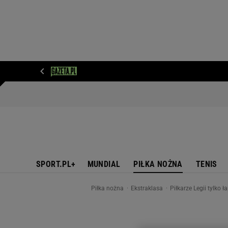
WIADOMOŚCI
NEXT
SPORT
PLOTEK
D
SPORT.PL+
MUNDIAL
PIŁKA NOŻNA
TENIS
Piłka nożna
Ekstraklasa
Piłkarze Legii tylko 