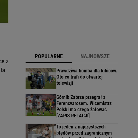
POPULARNE
NAJNOWSZE
ce z
yła
Prawdziwa bomba dla kibiców.
Oto co trafi do otwartej
telewizji
Górnik Zabrze przegrał z
Ferencvarosem. Wicemistrz
Polski ma czego żałować
[ZAPIS RELACJI]
To jeden z najczęstszych
błędów przed zagranicznym