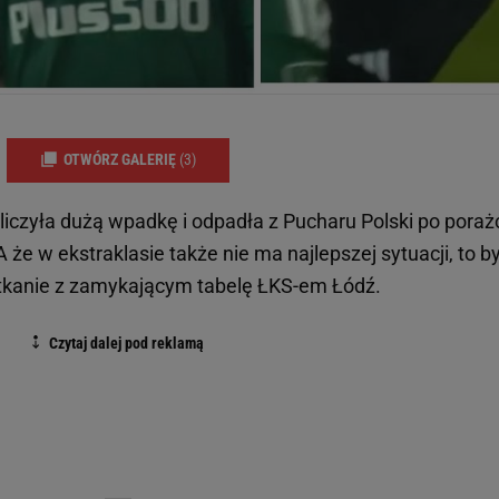
OTWÓRZ GALERIĘ
(3)
aliczyła dużą wpadkę i odpadła z Pucharu Polski po poraż
 że w ekstraklasie także nie ma najlepszej sytuacji, to b
kanie z zamykającym tabelę ŁKS-em Łódź.