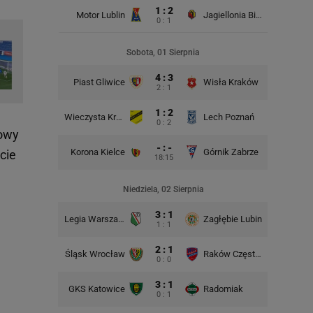
1 : 2
Motor Lublin
Jagiellonia Białystok
0 : 1
Rad
Sobota, 01 Sierpnia
4 : 3
Piast Gliwice
Wisła Kraków
2 : 1
1 : 2
Wieczysta Kraków
Lech Poznań
Korona 
0 : 2
łowy
- : -
Korona Kielce
Górnik Zabrze
cie
18:15
Niedziela, 02 Sierpnia
3 : 1
Legia Warszawa
Zagłębie Lubin
Śląsk Wr
1 : 1
2 : 1
Śląsk Wrocław
Raków Częstochowa
GKS Kat
0 : 0
3 : 1
GKS Katowice
Radomiak
Lech P
0 : 1