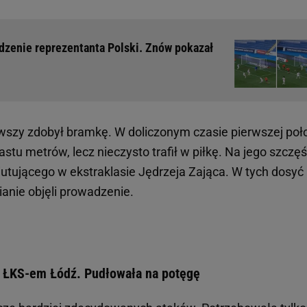
odzenie reprezentanta Polski. Znów pokazał
rwszy zdobył bramkę. W doliczonym czasie pierwszej po
astu metrów, lecz nieczysto trafił w piłkę. Na jego szczęś
biutującego w ekstraklasie Jędrzeja Zająca. W tych dosyć
ianie objęli prowadzenie.
z ŁKS-em Łódź. Pudłowała na potęgę