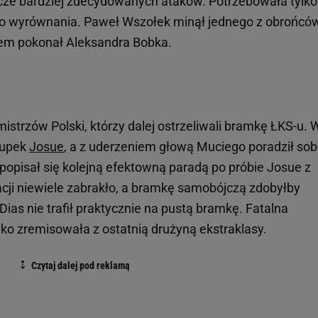
zcze bardziej zdecydowanych ataków. Potrzebowała tylko
do wyrównania. Paweł Wszołek minął jednego z obrońcó
ałem pokonał Aleksandra Bobka.
strzów Polski, którzy dalej ostrzeliwali bramkę ŁKS-u. 
słupek
Josue
, a z uderzeniem głową Muciego poradził sob
popisał się kolejną efektowną paradą po próbie Josue z
acji niewiele zabrakło, a bramkę samobójczą zdobyłby
Dias nie trafił praktycznie na pustą bramkę. Fatalna
lko zremisowała z ostatnią drużyną ekstraklasy.