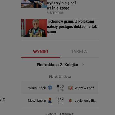
wydarzyło się coś
ważniejszego
SUBSKRYPCJA
Tichonow grzmi: Z Polakami
należy postąpić dokładnie tak
samo
WYNIKI
TABELA
Ekstraklasa 2. Kolejka
Piątek, 31 Lipca
0 : 0
Wisła Płock
Widzew Łódź
Wisła K
0 : 0
y z
1 : 2
Motor Lublin
Jagiellonia Białystok
0 : 1
Rad
Sobota, 01 Sierpnia