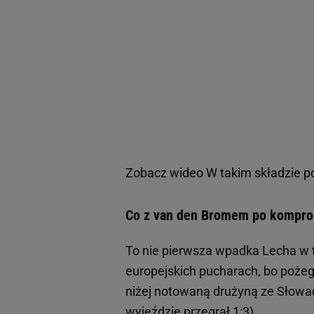
Zobacz wideo
W takim składzie p
Co z van den Bromem po komprom
To nie pierwsza wpadka Lecha w 
europejskich pucharach, bo pożegnal
niżej notowaną drużyną ze Słowacj
wyjeździe przegrał 1:3).