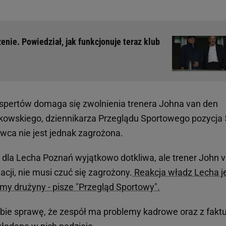
enie. Powiedział, jak funkcjonuje teraz klub
kspertów domaga się zwolnienia trenera Johna van den
wskiego, dziennikarza Przeglądu Sportowego pozycja 
owca nie jest jednak zagrożona.
a dla Lecha Poznań wyjątkowo dotkliwa, ale trener John 
cji, nie musi czuć się zagrożony.
Reakcja władz Lecha j
lemy drużyny - pisze "Przegląd Sportowy".
ie sprawę, że zespół ma problemy kadrowe oraz z faktu