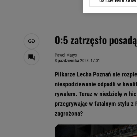
USTAWIENIA ZAA
Klikając „Akceptuję” wyra
Zaufanych Partnerów i A
dotyczące plików cookie,
odnośnik „Ustawienia pr
plików cookie możliwa je
0:5 zatrzęsło posadą
My, nasi Zaufani Partne
Użycie dokładnych danych
Przechowywanie informacji
Paweł Matys
3 października 2023, 17:01
badnie odbiorców i uleps
Piłkarze Lecha Poznań nie rozpie
niespodziewanie odpadli w kwalif
rywalem. Teraz w niedzielę w hic
przegrywając w fatalnym stylu z 
zagrożona?