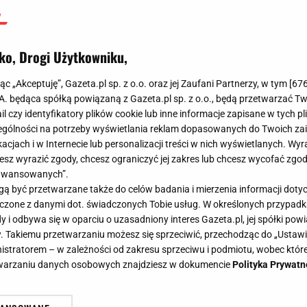
ko, Drogi Użytkowniku,
jąc „Akceptuję”, Gazeta.pl sp. z o.o. oraz jej Zaufani Partnerzy, w tym [
67
.A. będąca spółką powiązaną z Gazeta.pl sp. z o.o., będą przetwarzać T
ail czy identyfikatory plików cookie lub inne informacje zapisane w tych p
gólności na potrzeby wyświetlania reklam dopasowanych do Twoich zain
acjach i w Internecie lub personalizacji treści w nich wyświetlanych. Wyr
cesz wyrazić zgody, chcesz ograniczyć jej zakres lub chcesz wycofać zgo
aawansowanych”.
 być przetwarzane także do celów badania i mierzenia informacji dot
 łączone z danymi dot. świadczonych Tobie usług. W określonych przypad
i odbywa się w oparciu o uzasadniony interes Gazeta.pl, jej spółki powi
. Takiemu przetwarzaniu możesz się sprzeciwić, przechodząc do „Ust
nistratorem – w zależności od zakresu sprzeciwu i podmiotu, wobec które
etwarzaniu danych osobowych znajdziesz w dokumencie
Polityka Prywatn