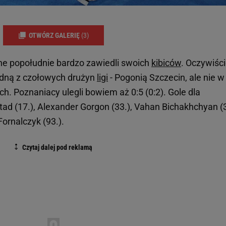
OTWÓRZ GALERIĘ
(3)
ne popołudnie bardzo zawiedli swoich
kibiców
. Oczywiści
edną z czołowych drużyn
ligi
- Pogonią Szczecin, ale nie w
ach. Poznaniacy ulegli bowiem aż 0:5 (0:2). Gole dla
tad (17.), Alexander Gorgon (33.), Vahan Bichakhchyan (3
Fornalczyk (93.).