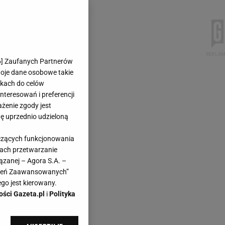
6
] Zaufanych Partnerów
woje dane osobowe takie
likach do celów
teresowań i preferencji
ażenie zgody jest
dę uprzednio udzieloną
yczących funkcjonowania
kach przetwarzanie
ązanej – Agora S.A. –
awień Zaawansowanych”
go jest kierowany.
ości Gazeta.pl
i
Polityka