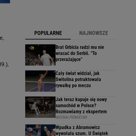
POPULARNE
NAJNOWSZE
e,
Brat Grbicia radzi mu nie
wracać do Serbii. "To
przerażające"
9.),
Cały świat widział, jak
Switolina potraktowała
rywalkę po meczu
Jak teraz kupuje się nowy
samochód w Polsce?
Rozmawiamy z ekspertem
MATERIAŁ PROMOCYJNY
Wpadka z Abramowicz
wywołała szum. U Świątek