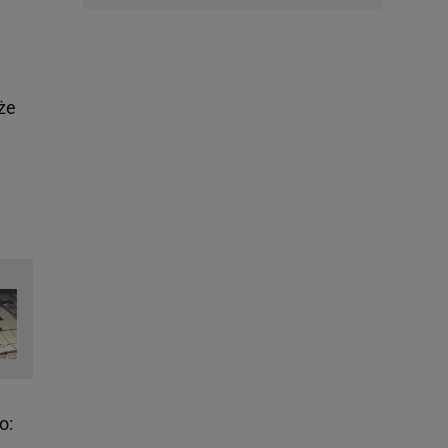
że
o: