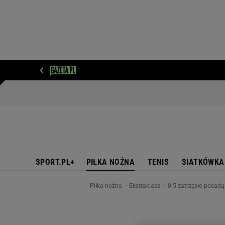
WIADOMOŚCI
NEXT
SPORT
PLOTEK
D
SPORT.PL+
PIŁKA NOŻNA
TENIS
SIATKÓWKA
Piłka nożna
Ekstraklasa
0:5 zatrzęsło posadą 