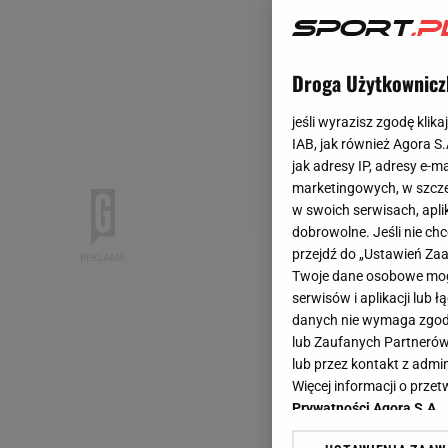
Droga Użytkownicz
jeśli wyrazisz zgodę klika
IAB, jak również Agora S
jak adresy IP, adresy e-m
marketingowych, w szcze
w swoich serwisach, aplik
dobrowolne. Jeśli nie ch
przejdź do „Ustawień Z
Twoje dane osobowe mogą
serwisów i aplikacji lub
danych nie wymaga zgody 
lub Zaufanych Partnerów
lub przez kontakt z admi
Więcej informacji o prz
Prywatności Agora S.A.