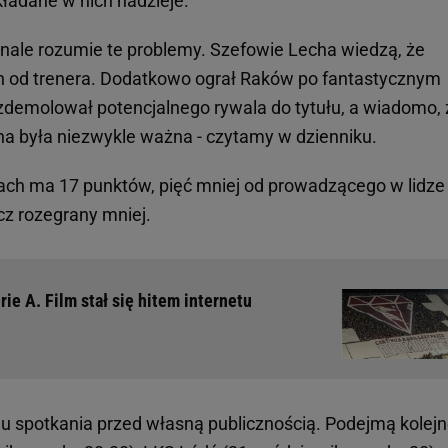
kładane w nich nadzieje.
nale rozumie te problemy. Szefowie Lecha wiedzą, że
ch od trenera. Dodatkowo ograł Raków po fantastycznym
zdemolował potencjalnego rywala do tytułu, a wiadomo, 
na była niezwykle ważna - czytamy w dzienniku.
ach ma 17 punktów, pięć mniej od prowadzącego w lidze
cz rozegrany mniej.
e A. Film stał się hitem internetu
du spotkania przed własną publicznością. Podejmą kolejn