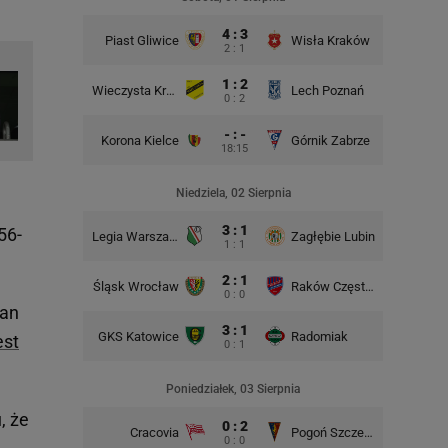
4 : 3
Piast Gliwice
Wisła Kraków
2 : 1
1 : 2
Wieczysta Kraków
Lech Poznań
Korona 
0 : 2
- : -
Korona Kielce
Górnik Zabrze
18:15
Śląsk Wr
Niedziela, 02 Sierpnia
3 : 1
56-
Legia Warszawa
Zagłębie Lubin
1 : 1
2 : 1
Śląsk Wrocław
Raków Częstochowa
Lech P
0 : 0
van
3 : 1
GKS Katowice
Radomiak
GKS Kat
est
0 : 1
Poniedziałek, 03 Sierpnia
, że
0 : 2
Cracovia
Pogoń Szczecin
0 : 0