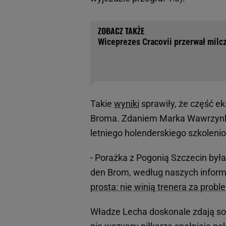
Wiceprezes Cracovii przerwał milcz
Takie
wyniki
sprawiły, że część e
Broma. Zdaniem Marka Wawrzynko
letniego holenderskiego szkoleni
- Porażka z Pogonią Szczecin był
den Brom, według naszych informa
prosta: nie winią trenera za prob
Władze Lecha doskonale zdają sob