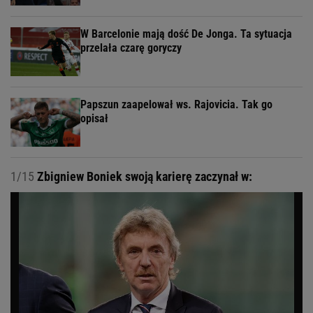
W Barcelonie mają dość De Jonga. Ta sytuacja
przelała czarę goryczy
Papszun zaapelował ws. Rajovicia. Tak go
opisał
1/15
Zbigniew Boniek swoją karierę zaczynał w: