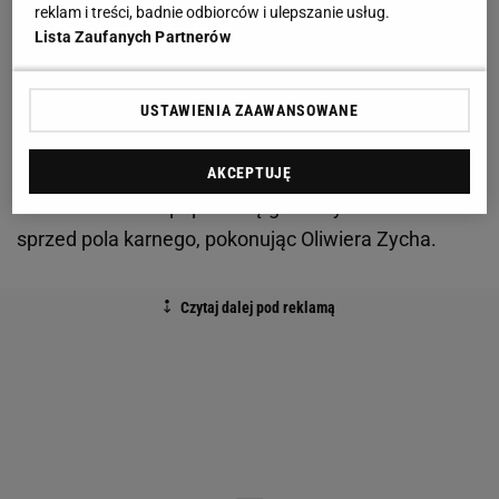
Sołowiej pewnie wykorzystał rzut karny.
reklam i treści, badnie odbiorców i ulepszanie usług.
Lista Zaufanych Partnerów
USTAWIENIA ZAAWANSOWANE
Mimo trudnej sytuacji Ruch się nie poddał. W 66.
minucie impuls gościom dał Tomasz Swędrowski.
AKCEPTUJĘ
Pomocnik Ruchu popisał się genialnym uderzeniem
sprzed pola karnego, pokonując Oliwiera Zycha.