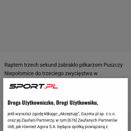
Raptem trzech sekund zabrakło piłkarzom Puszczy
Niepołomice do trzeciego zwycięstwa w
ekstraklasie. Drużyna Tomasza Tułacza prowadziła
z
Ruchem Chorzów
już 2:0, by stracić wygraną w
ostatniej akcji spotkania.
Droga Użytkowniczko, Drogi Użytkowniku,
jeśli wyrazisz zgodę klikając „Akceptuję”, Gazeta.pl sp. z o.o.
oraz jej Zaufani Partnerzy, w tym [
676
] Zaufanych Partnerów
IAB, jak również Agora S.A. będąca spółką powiązaną z