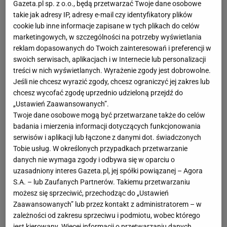
Gazeta.pl sp. z o.o., będą przetwarzać Twoje dane osobowe
takie jak adresy IP, adresy e-mail czy identyfikatory plików
cookie lub inne informacje zapisane w tych plikach do celów
marketingowych, w szczególności na potrzeby wyświetlania
reklam dopasowanych do Twoich zainteresowań i preferencji w
swoich serwisach, aplikacjach i w Internecie lub personalizacji
treści w nich wyświetlanych. Wyrażenie zgody jest dobrowolne.
Jeśli nie chcesz wyrazić zgody, chcesz ograniczyć jej zakres lub
chcesz wycofać zgodę uprzednio udzieloną przejdź do
„Ustawień Zaawansowanych”.
Twoje dane osobowe mogą być przetwarzane także do celów
badania i mierzenia informacji dotyczących funkcjonowania
serwisów i aplikacji lub łączone z danymi dot. świadczonych
Tobie usług. W określonych przypadkach przetwarzanie
danych nie wymaga zgody i odbywa się w oparciu o
uzasadniony interes Gazeta.pl, jej spółki powiązanej – Agora
S.A. – lub Zaufanych Partnerów. Takiemu przetwarzaniu
możesz się sprzeciwić, przechodząc do „Ustawień
Zaawansowanych” lub przez kontakt z administratorem – w
zależności od zakresu sprzeciwu i podmiotu, wobec którego
jest kierowany. Więcej informacji o przetwarzaniu danych