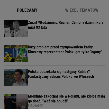
POLECAMY
WIĘCEJ TEMATÓW
Zmarł Włodzimierz Rezner. Ceniony dziennikarz
miał 83 lata
Duży problem przed zgrupowaniem kadry.
Kluczowy reprezentant Polski gra tylko "ogony"
Polska doczekała się następcy Kubicy?
Fantastyczny sukces Polaka we Włoszech
Mourinho zakochał się w Polaku, ale kibice mają
go dość. "Weź się obudź!"
SUBSKRYPCJA