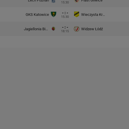
Lech Poznań
Piast Gliwice
15:30
- : -
GKS Katowice
Wieczysta Kraków
15:30
- : -
Jagiellonia Białystok
Widzew Łódź
18:15