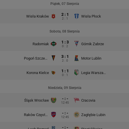
Piątek, 07 Sierpnia
2 : 1
Wisła Kraków
Wisła Płock
2 : 1
Sobota, 08 Sierpnia
1 : 3
Radomiak
Górnik Zabrze
0 : 2
3 : 1
Pogoń Szczecin
Motor Lublin
2 : 0
1 : 1
Korona Kielce
Legia Warszawa
0 : 1
Niedziela, 09 Sierpnia
- : -
Śląsk Wrocław
Cracovia
12:45
- : -
Raków Częstochowa
Zagłębie Lubin
12:45
- : -