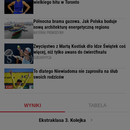
wielkiego hitu w Toronto
Północna brama gazowa. Jak Polska buduje
nową architekturę energetyczną regionu
MATERIAŁ PROMOCYJNY
Zwycięstwo z Martą Kostiuk dło Idze Świątek coś
więcej, niż tylko awans do ćwierćfinału
SUBSKRYPCJA
To dlatego Niewiadoma nie zaprosiła na ślub
swoich rodziców
WYNIKI
TABELA
Ekstraklasa 3. Kolejka