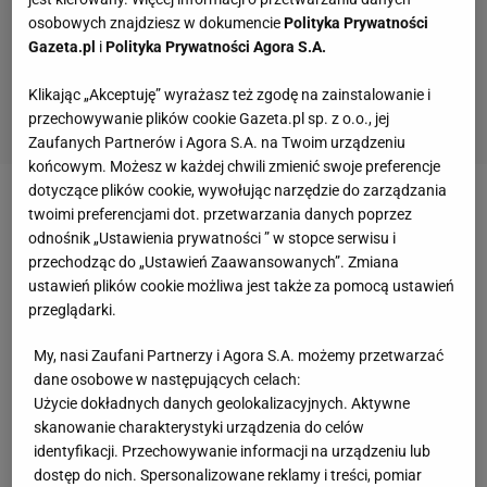
osobowych znajdziesz w dokumencie
Polityka Prywatności
Gazeta.pl
i
Polityka Prywatności Agora S.A.
Klikając „Akceptuję” wyrażasz też zgodę na zainstalowanie i
przechowywanie plików cookie Gazeta.pl sp. z o.o., jej
Zaufanych Partnerów i Agora S.A. na Twoim urządzeniu
końcowym. Możesz w każdej chwili zmienić swoje preferencje
dotyczące plików cookie, wywołując narzędzie do zarządzania
Zobacz wideo
W takim składzie powinna grać
twoimi preferencjami dot. przetwarzania danych poprzez
odnośnik „Ustawienia prywatności ” w stopce serwisu i
reprezentacja Polski Michała Probierza
przechodząc do „Ustawień Zaawansowanych”. Zmiana
ustawień plików cookie możliwa jest także za pomocą ustawień
Puszcza
objęła prowadzenie w 35. minucie. Bramka
przeglądarki.
padła po dalekim wrzucie piłki z autu i ogromnym
My, nasi Zaufani Partnerzy i Agora S.A. możemy przetwarzać
zamieszaniu w polu karnym. Ostatecznie piłkę
dane osobowe w następujących celach:
zagrał Roman Jakuba, a gola strzelił Łukasz
Użycie dokładnych danych geolokalizacyjnych. Aktywne
skanowanie charakterystyki urządzenia do celów
Sołowiej. W doliczonym czasie pierwszej połowy ten
identyfikacji. Przechowywanie informacji na urządzeniu lub
sam zawodnik podwyższył na 2:0. Tym razem
dostęp do nich. Spersonalizowane reklamy i treści, pomiar