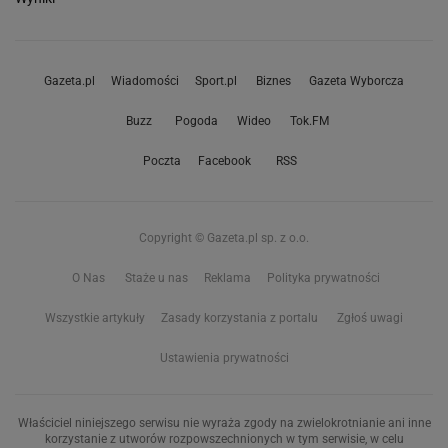
Gazeta.pl
Wiadomości
Sport.pl
Biznes
Gazeta Wyborcza
Buzz
Pogoda
Wideo
Tok.FM
Poczta
Facebook
RSS
Copyright © Gazeta.pl sp. z o.o.
O Nas
Staże u nas
Reklama
Polityka prywatności
Wszystkie artykuły
Zasady korzystania z portalu
Zgłoś uwagi
Ustawienia prywatności
Właściciel niniejszego serwisu nie wyraża zgody na zwielokrotnianie ani inne
korzystanie z utworów rozpowszechnionych w tym serwisie, w celu