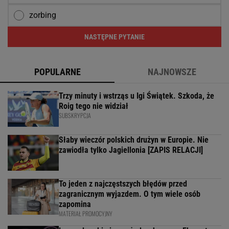
zorbing
NASTĘPNE PYTANIE
POPULARNE
NAJNOWSZE
Trzy minuty i wstrząs u Igi Świątek. Szkoda, że
Roig tego nie widział
SUBSKRYPCJA
Słaby wieczór polskich drużyn w Europie. Nie
zawiodła tylko Jagiellonia [ZAPIS RELACJI]
To jeden z najczęstszych błędów przed
zagranicznym wyjazdem. O tym wiele osób
zapomina
MATERIAŁ PROMOCYJNY