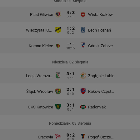
Sobota, 01 Sierpnia
4 : 3
Piast Gliwice
Wisła Kraków
2 : 1
1 : 2
Wieczysta Kraków
Lech Poznań
0 : 2
- : -
Korona Kielce
Górnik Zabrze
18:15
Niedziela, 02 Sierpnia
3 : 1
Legia Warszawa
Zagłębie Lubin
1 : 1
2 : 1
Śląsk Wrocław
Raków Częstochowa
0 : 0
3 : 1
GKS Katowice
Radomiak
0 : 1
Poniedziałek, 03 Sierpnia
0 : 2
Cracovia
Pogoń Szczecin
0 : 0