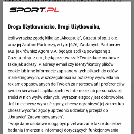
Zespół ze stolicy trafił do grupy E wraz z Aston Villą,
AZ Alkmaar i Zrinjskim Mostarem. W pierwszym
Droga Użytkowniczko, Drogi Użytkowniku,
spotkaniu legioniści zmierzyli się z jednym z
głównych faworytów do wygranej w całych
jeśli wyrazisz zgodę klikając „Akceptuję”, Gazeta.pl sp. z o.o.
rozgrywkach - Aston Villą.
Polska
drużyna
oraz jej Zaufani Partnerzy, w tym [
676
] Zaufanych Partnerów
IAB, jak również Agora S.A. będąca spółką powiązaną z
prowadzona przez Kostę Runjaicia wykazała się
Gazeta.pl sp. z o.o., będą przetwarzać Twoje dane osobowe
ogromną determinacją i niespodziewanie pokonała
takie jak adresy IP, adresy e-mail czy identyfikatory plików
Aston Villę 3:2.
cookie lub inne informacje zapisane w tych plikach do celów
marketingowych, w szczególności na potrzeby wyświetlania
reklam dopasowanych do Twoich zainteresowań i preferencji w
swoich serwisach, aplikacjach i w Internecie lub personalizacji
treści w nich wyświetlanych. Wyrażenie zgody jest dobrowolne.
Jeśli nie chcesz wyrazić zgody, chcesz ograniczyć jej zakres lub
chcesz wycofać zgodę uprzednio udzieloną przejdź do
„Ustawień Zaawansowanych”.
Twoje dane osobowe mogą być przetwarzane także do celów
badania i mierzenia informacji dotyczących funkcjonowania