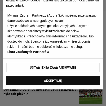
ustawień plików cookie możliwa jest także za pomocą ustawień
przeglądarki.
My, nasi Zaufani Partnerzy i Agora S.A. możemy przetwarzać
dane osobowe w następujących celach:
Zobacz wideo
Użycie dokładnych danych geolokalizacyjnych. Aktywne
skanowanie charakterystyki urządzenia do celów
Zwycięstwo z klubem z Birmingham sprawiło, że
identyfikacji. Przechowywanie informacji na urządzeniu lub
dostęp do nich. Spersonalizowane reklamy i treści, pomiar
warszawiacy zdobyli swoje pierwsze punkty w
reklam i treści, badnie odbiorców i ulepszanie usług.
tegorocznych rozgrywkach LKE. Po pierwszej
Lista Zaufanych Partnerów
kolejce Legia zajmuje drugie miejsce z trzema
punktami na koncie. Tylko bośniacki Zrinjski Mostar
USTAWIENIA ZAAWANSOWANE
wyprzedza piłkarzy Runjaicia.
AKCEPTUJĘ
Oto ranking UEFA po meczach Legii i Rakowa. A
było tak pięknie