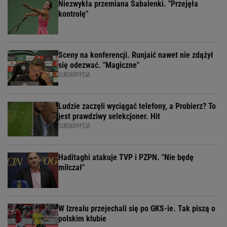
Niezwykła przemiana Sabalenki. "Przejęła
kontrolę"
Sceny na konferencji. Runjaić nawet nie zdążył
się odezwać. "Magiczne"
SUBSKRYPCJA
Ludzie zaczęli wyciągać telefony, a Probierz? To
jest prawdziwy selekcjoner. Hit
SUBSKRYPCJA
Haditaghi atakuje TVP i PZPN. "Nie będę
milczał"
W Izrealu przejechali się po GKS-ie. Tak piszą o
polskim klubie