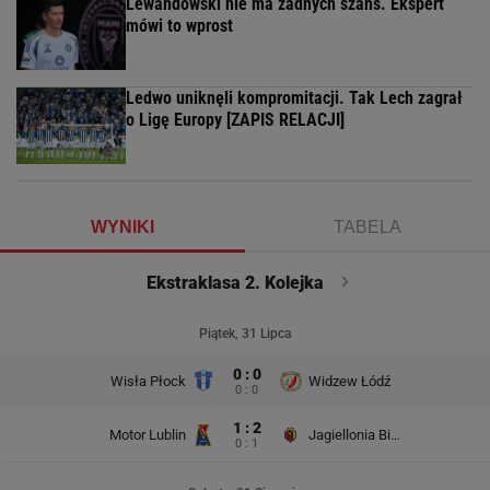
Lewandowski nie ma żadnych szans. Ekspert
mówi to wprost
Ledwo uniknęli kompromitacji. Tak Lech zagrał
o Ligę Europy [ZAPIS RELACJI]
WYNIKI
TABELA
Ekstraklasa 2. Kolejka
Piątek, 31 Lipca
0 : 0
Wisła Płock
Widzew Łódź
0 : 0
1 : 2
Motor Lublin
Jagiellonia Białystok
0 : 1