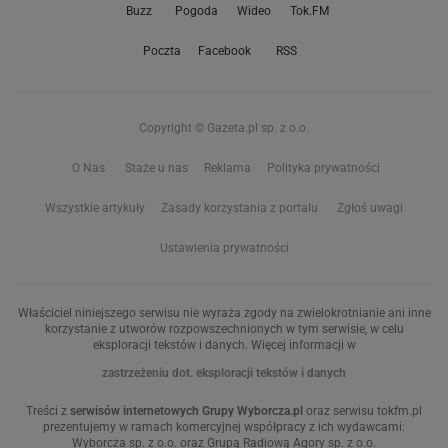
Buzz
Pogoda
Wideo
Tok.FM
Poczta
Facebook
RSS
Copyright © Gazeta.pl sp. z o.o.
O Nas
Staże u nas
Reklama
Polityka prywatności
Wszystkie artykuły
Zasady korzystania z portalu
Zgłoś uwagi
Ustawienia prywatności
Właściciel niniejszego serwisu nie wyraża zgody na zwielokrotnianie ani inne
korzystanie z utworów rozpowszechnionych w tym serwisie, w celu
eksploracji tekstów i danych. Więcej informacji w
zastrzeżeniu dot. eksploracji tekstów i danych
Treści z
serwisów internetowych Grupy Wyborcza.pl
oraz serwisu tokfm.pl
prezentujemy w ramach komercyjnej współpracy z ich wydawcami:
Wyborcza sp. z o.o. oraz Grupą Radiową Agory sp. z o.o.