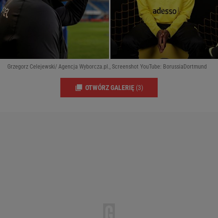
Grzegorz Celejewski/ Agencja Wyborcza.pl., Screenshot YouTube: BorussiaDortmund
OTWÓRZ GALERIĘ
(3)