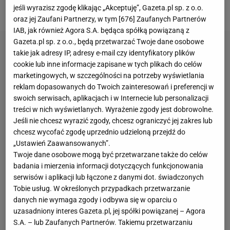
niemieckich potęgach.
jeśli wyrazisz zgodę klikając „Akceptuję”, Gazeta.pl sp. z o.o.
oraz jej Zaufani Partnerzy, w tym [
676
] Zaufanych Partnerów
IAB, jak również Agora S.A. będąca spółką powiązaną z
Gazeta.pl sp. z o.o., będą przetwarzać Twoje dane osobowe
takie jak adresy IP, adresy e-mail czy identyfikatory plików
cookie lub inne informacje zapisane w tych plikach do celów
marketingowych, w szczególności na potrzeby wyświetlania
reklam dopasowanych do Twoich zainteresowań i preferencji w
swoich serwisach, aplikacjach i w Internecie lub personalizacji
treści w nich wyświetlanych. Wyrażenie zgody jest dobrowolne.
Jeśli nie chcesz wyrazić zgody, chcesz ograniczyć jej zakres lub
chcesz wycofać zgodę uprzednio udzieloną przejdź do
„Ustawień Zaawansowanych”.
Twoje dane osobowe mogą być przetwarzane także do celów
badania i mierzenia informacji dotyczących funkcjonowania
serwisów i aplikacji lub łączone z danymi dot. świadczonych
Tobie usług. W określonych przypadkach przetwarzanie
danych nie wymaga zgody i odbywa się w oparciu o
uzasadniony interes Gazeta.pl, jej spółki powiązanej – Agora
S.A. – lub Zaufanych Partnerów. Takiemu przetwarzaniu