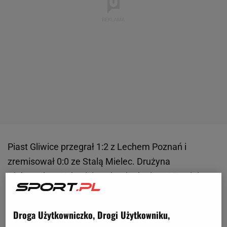
Piast Gliwice przegrał 1:2 z Lechem Poznań i
zremisował 0:0 ze Stalą Mielec. Drużyna
Aleksandara Vukovicia zajmuje dopiero 15. miejsce
w tabeli Ekstraklasy. Choć obrona nie jest
największą bolączką w tym sezonie, klub może
Droga Użytkowniczko, Drogi Użytkowniku,
pozyskać obrońcę z ciekawą przeszłością w