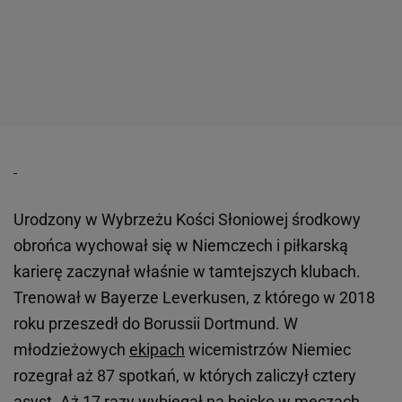
Urodzony w Wybrzeżu Kości Słoniowej środkowy
obrońca wychował się w Niemczech i piłkarską
karierę zaczynał właśnie w tamtejszych klubach.
Trenował w Bayerze Leverkusen, z którego w 2018
roku przeszedł do Borussii Dortmund. W
młodzieżowych
ekipach
wicemistrzów Niemiec
rozegrał aż 87 spotkań, w których zaliczył cztery
asyst. Aż 17 razy wybiegał na boisko w
meczach