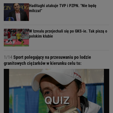
Haditaghi atakuje TVP i PZPN. "Nie będę
milczał"
W Izrealu przejechali się po GKS-ie. Tak piszą o
polskim klubie
1/14
Sport polegający na przesuwaniu po lodzie
granitowych ciężarków w kierunku celu to: