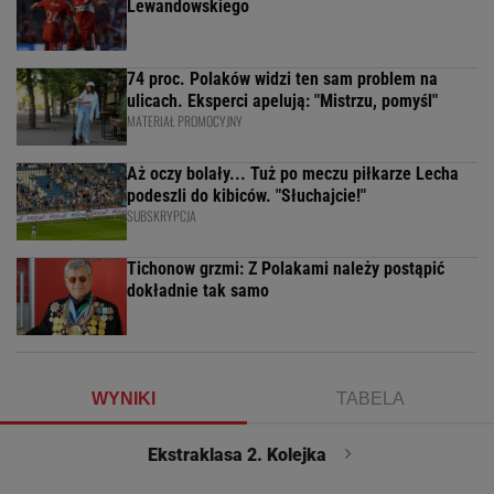
Lewandowskiego
74 proc. Polaków widzi ten sam problem na
ulicach. Eksperci apelują: "Mistrzu, pomyśl"
MATERIAŁ PROMOCYJNY
Aż oczy bolały... Tuż po meczu piłkarze Lecha
podeszli do kibiców. "Słuchajcie!"
SUBSKRYPCJA
Tichonow grzmi: Z Polakami należy postąpić
dokładnie tak samo
WYNIKI
TABELA
Ekstraklasa 2. Kolejka