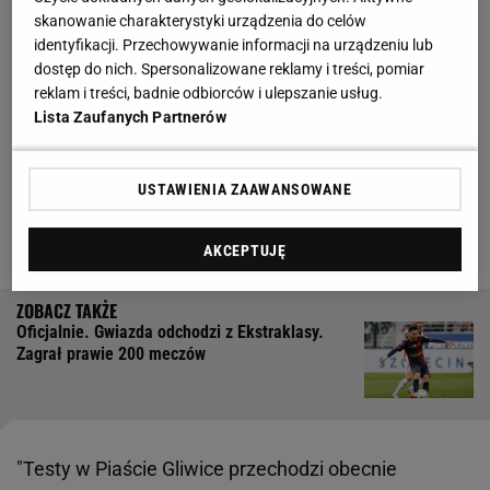
skanowanie charakterystyki urządzenia do celów
identyfikacji. Przechowywanie informacji na urządzeniu lub
Prawdopodobnie już niedługo z Piasta odejdzie Ariel
dostęp do nich. Spersonalizowane reklamy i treści, pomiar
Mosór
, którego w zeszłym sezonie wybrano
reklam i treści, badnie odbiorców i ulepszanie usług.
najlepszym młodzieżowcem ekstraklasy. Defensora
Lista Zaufanych Partnerów
zabrakło w
meczu
ze Stalą Mielec, co może być
pewnym potwierdzeniem
transferu
. Gliwiczanie już
USTAWIENIA ZAAWANSOWANE
zabezpieczają się na taką ewentualność, o czym
poinformował rzecznik prasowy klubu Karol Młot.
AKCEPTUJĘ
Oficjalnie. Gwiazda odchodzi z Ekstraklasy.
Zagrał prawie 200 meczów
"Testy w Piaście Gliwice przechodzi obecnie