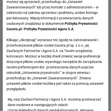
możesz się sprzeciwić, przechodząc do „Ustawień
Zaawansowanych” lub przez kontakt z administratorem – w
zależności od zakresu sprzeciwu i podmiotu, wobec którego
jest kierowany. Więcej informacji o przetwarzaniu danych
osobowych znajdziesz w dokumencie
Polityka Prywatności
Gazeta.pl
i
Polityka Prywatności Agora S.A.
Klikając „Akceptuję” wyrażasz też zgodę na zainstalowanie i
przechowywanie plików cookie Gazeta.pl sp. z o.o., jej
Zaufanych Partnerów i Agora S.A. na Twoim urządzeniu
końcowym. Możesz w każdej chwili zmienić swoje preferencje
dotyczące plików cookie, wywołując narzędzie do zarządzania
twoimi preferencjami dot. przetwarzania danych poprzez
odnośnik „Ustawienia prywatności ” w stopce serwisu i
przechodząc do „Ustawień Zaawansowanych”. Zmiana
Zobacz wideo
Najman: Wszyscy atakują cesarza
ustawień plików cookie możliwa jest także za pomocą ustawień
polskich freak fightów
przeglądarki.
My, nasi Zaufani Partnerzy i Agora S.A. możemy przetwarzać
Piast Gliwice pozyska ciekawego obrońcę?
dane osobowe w następujących celach:
Niedawno wypełnił kontrakt z Borussią Dortmund
Użycie dokładnych danych geolokalizacyjnych. Aktywne