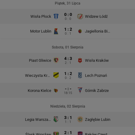
Piątek, 31 Lipca
0 : 0
Wisła Płock
Widzew Łódź
0 : 0
1 : 2
Motor Lublin
Jagiellonia Białystok
0 : 1
Sobota, 01 Sierpnia
4 : 3
Piast Gliwice
Wisła Kraków
2 : 1
1 : 2
Wieczysta Kraków
Lech Poznań
0 : 2
- : -
Korona Kielce
Górnik Zabrze
18:15
Niedziela, 02 Sierpnia
3 : 1
Legia Warszawa
Zagłębie Lubin
1 : 1
2 : 1
Śląsk Wrocław
Raków Częstochowa