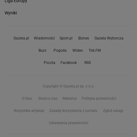
Liga Europy
Wyniki
Gazeta.pl
Wiadomości
Sport.pl
Biznes
Gazeta Wyborcza
Buzz
Pogoda
Wideo
Tok.FM
Poczta
Facebook
RSS
Copyright © Gazeta.pl sp. z o.o.
O Nas
Staże u nas
Reklama
Polityka prywatności
Wszystkie artykuły
Zasady korzystania z portalu
Zgłoś uwagi
Ustawienia prywatności