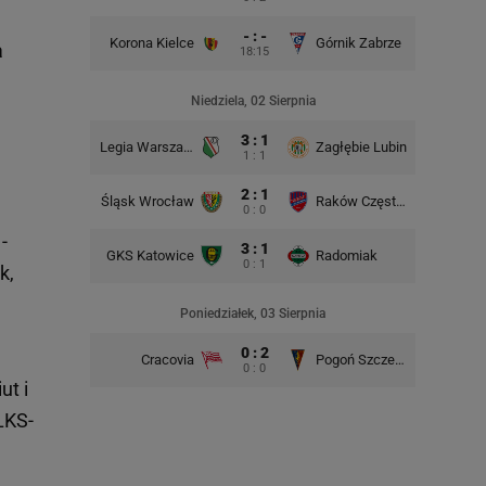
- : -
Korona Kielce
Górnik Zabrze
a
18:15
Niedziela, 02 Sierpnia
3 : 1
Legia Warszawa
Zagłębie Lubin
Śląsk Wr
1 : 1
2 : 1
Śląsk Wrocław
Raków Częstochowa
GKS Kat
0 : 0
-
3 : 1
GKS Katowice
Radomiak
Lech P
0 : 1
k,
Poniedziałek, 03 Sierpnia
0 : 2
Cracovia
Pogoń Szczecin
0 : 0
ut i
ŁKS-