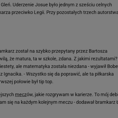
 Gleń. Uderzenie Josue było jednym z sześciu celnych
arza przeciwko Legii. Przy pozostałych trzech autorstw
ramkarz został na szybko przepytany przez Bartosza
wilą, że matura, ta w szkole, zdana. Z jakimi rezultatami? 
 Niestety, ale matematyka została niezdana - wyjawił Bobe
 Ignacika. - Wszystko się da poprawić, ale ta piłkarska
szej połowie był tip top.
iejszych
mecz
ów, jakie rozgrywam w karierze. To mój debi
piam się na każdym kolejnym meczu - dodawał bramkarz 