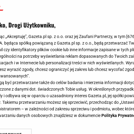
ko, Drogi Użytkowniku,
jąc „Akceptuję”, Gazeta.pl sp. z o.o. oraz jej Zaufani Partnerzy, w tym [
67
.A. będąca spółką powiązaną z Gazeta.pl sp. z o.o., będą przetwarzać T
ail czy identyfikatory plików cookie lub inne informacje zapisane w tych p
gólności na potrzeby wyświetlania reklam dopasowanych do Twoich zain
acjach i w Internecie lub personalizacji treści w nich wyświetlanych. Wyr
cesz wyrazić zgody, chcesz ograniczyć jej zakres lub chcesz wycofać zgo
aawansowanych”.
 być przetwarzane także do celów badania i mierzenia informacji dot
 łączone z danymi dot. świadczonych Tobie usług. W określonych przypad
i odbywa się w oparciu o uzasadniony interes Gazeta.pl, jej spółki powi
. Takiemu przetwarzaniu możesz się sprzeciwić, przechodząc do „Ust
nistratorem – w zależności od zakresu sprzeciwu i podmiotu, wobec które
etwarzaniu danych osobowych znajdziesz w dokumencie
Polityka Prywatn