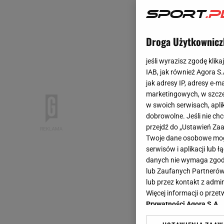
Droga Użytkownicz
jeśli wyrazisz zgodę klika
IAB, jak również Agora S
jak adresy IP, adresy e-m
marketingowych, w szcze
w swoich serwisach, aplik
dobrowolne. Jeśli nie ch
przejdź do „Ustawień Z
Twoje dane osobowe mogą
serwisów i aplikacji lub
danych nie wymaga zgody 
lub Zaufanych Partnerów
lub przez kontakt z admi
Więcej informacji o prz
Prywatności Agora S.A.