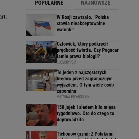
POPULARNE
NAJNOWSZE
rt,
W Rosji zawrzało. "Polska
stawia nieakceptowalne
warunki"
Człowiek, który podkręcił
prędkość światła. Czy Pogacar
łamie prawa biologii?
SUBSKRYPCJA
To jeden z najczęstszych
błędów przed zagranicznym
wyjazdem. O tym wiele osób
zapomina
MATERIAŁ PROMOCYJNY
150 jajek i siedem kilo mięsa
tygodniowo. Oto do czego to
doprowadziło
Tichonow grzmi: Z Polakami