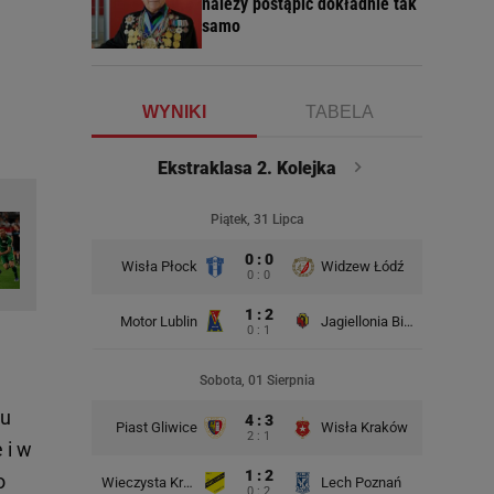
należy postąpić dokładnie tak
samo
WYNIKI
TABELA
Ekstraklasa 2. Kolejka
Piątek, 31 Lipca
0 : 0
Wisła Płock
Widzew Łódź
Wisła K
0 : 0
1 : 2
Motor Lublin
Jagiellonia Białystok
0 : 1
Rad
Sobota, 01 Sierpnia
tu
4 : 3
Piast Gliwice
Wisła Kraków
2 : 1
 i w
1 : 2
o
Wieczysta Kraków
Lech Poznań
Korona 
0 : 2