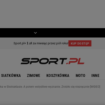
ZIECKO
MOTO
SIATKÓWKA
ZIMOWE
KOSZYKÓWKA
MOTO
INNE
ka w Ekstraklasie. A potem wstydliwe wyznanie. Zrobiło się niezręcznie [WIDEO]