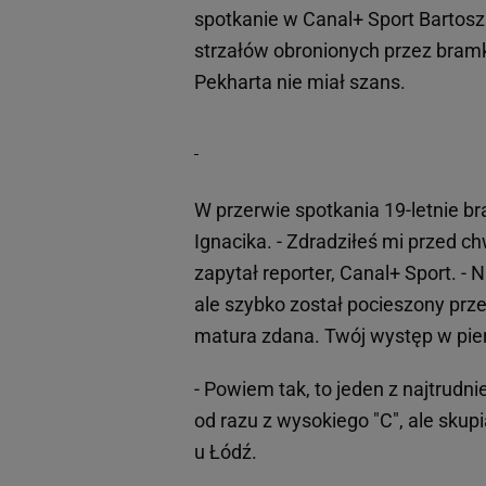
spotkanie w Canal+ Sport Bartosz
strzałów obronionych przez bramk
Pekharta nie miał szans.
W przerwie spotkania 19-letnie b
Ignacika. - Zdradziłeś mi przed ch
zapytał reporter, Canal+ Sport. -
ale szybko został pocieszony przez
matura zdana. Twój występ w pierw
- Powiem tak, to jeden z najtrudn
od razu z wysokiego "C", ale sku
u Łódź.