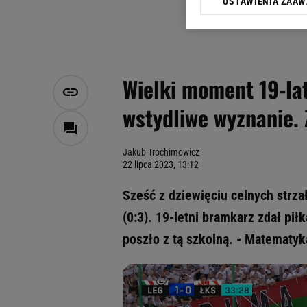
USTAWIENIA ZAA
Klikając „Akceptuję” wyra
Zaufanych Partnerów i A
dotyczące plików cookie,
odnośnik „Ustawienia pr
plików cookie możliwa je
Wielki moment 19-la
My, nasi Zaufani Partne
wstydliwe wyznanie. 
Użycie dokładnych danych
Przechowywanie informacji
badnie odbiorców i uleps
Jakub Trochimowicz
22 lipca 2023, 13:12
Sześć z dziewięciu celnych strz
(0:3). 19-letni bramkarz zdał pił
poszło z tą szkolną. - Matematy