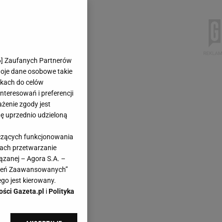
6
] Zaufanych Partnerów
woje dane osobowe takie
likach do celów
teresowań i preferencji
ażenie zgody jest
dę uprzednio udzieloną
yczących funkcjonowania
kach przetwarzanie
ązanej – Agora S.A. –
awień Zaawansowanych”
go jest kierowany.
ości Gazeta.pl
i
Polityka