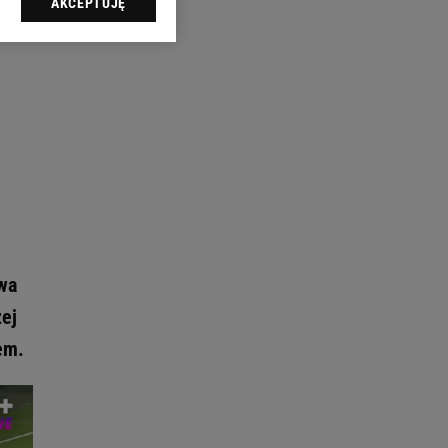
AKCEPTUJĘ
l sp. z o.o., jej
ić swoje preferencje
arzania danych poprzez
ych”. Zmiana ustawień
ach:
 celów identyfikacji.
omiar reklam i treści,
wa
zej
em.