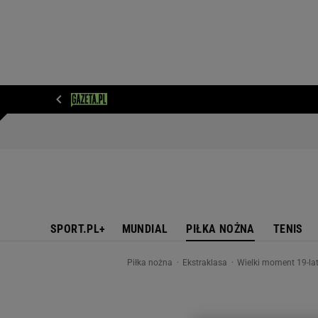
WIADOMOŚCI
NEXT
SPORT
PLOTEK
D
SPORT.PL+
MUNDIAL
PIŁKA NOŻNA
TENIS
Piłka nożna
Ekstraklasa
Wielki moment 19-lat