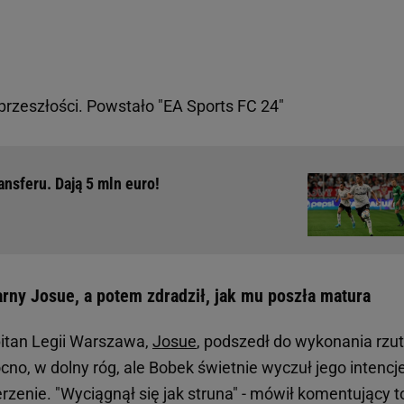
przeszłości. Powstało "EA Sports FC 24"
ansferu. Dają 5 mln euro!
arny Josue, a potem zdradził, jak mu poszła matura
pitan Legii Warszawa,
Josue
, podszedł do wykonania rzu
no, w dolny róg, ale Bobek świetnie wyczuł jego intencje
zenie. "Wyciągnął się jak struna" - mówił komentujący t