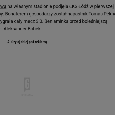
awa
na własnym stadionie podjęła ŁKS Łódź w pierwszej
sy.
Bohaterem gospodarzy został napastnik Tomas Pekha
 wygrała cały mecz 3:0.
Beniaminka przed boleśniejszą
tni Aleksander Bobek.