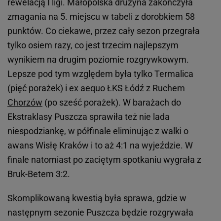
rewelacją I ligi. Małopolska drużyna zakończyła
zmagania na 5. miejscu w tabeli z dorobkiem 58
punktów. Co ciekawe, przez cały sezon przegrała
tylko osiem razy, co jest trzecim najlepszym
wynikiem na drugim poziomie rozgrywkowym.
Lepsze pod tym względem była tylko Termalica
(pięć porażek) i ex aequo ŁKS Łódź z
Ruchem
Chorzów
(po sześć porażek). W barażach do
Ekstraklasy Puszcza sprawiła też nie lada
niespodziankę, w półfinale eliminując z walki o
awans Wisłę Kraków i to aż 4:1 na wyjeździe. W
finale natomiast po zaciętym spotkaniu wygrała z
Bruk-Betem 3:2.
Skomplikowaną kwestią była sprawa, gdzie w
następnym sezonie Puszcza będzie rozgrywała