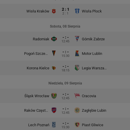
2 : 1
Wisła Kraków
Wisła Płock
2 : 1
Sobota, 08 Sierpnia
- : -
Radomiak
Górnik Zabrze
12:45
- : -
Pogoń Szczecin
Motor Lublin
15:30
- : -
Korona Kielce
Legia Warszawa
18:15
Niedziela, 09 Sierpnia
- : -
Śląsk Wrocław
Cracovia
12:45
- : -
Raków Częstochowa
Zagłębie Lubin
12:45
- : -
Lech Poznań
Piast Gliwice
15:30