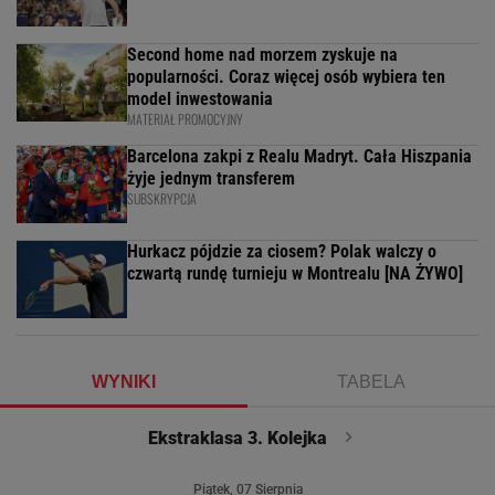
Second home nad morzem zyskuje na
popularności. Coraz więcej osób wybiera ten
model inwestowania
MATERIAŁ PROMOCYJNY
Barcelona zakpi z Realu Madryt. Cała Hiszpania
żyje jednym transferem
SUBSKRYPCJA
Hurkacz pójdzie za ciosem? Polak walczy o
czwartą rundę turnieju w Montrealu [NA ŻYWO]
WYNIKI
TABELA
Ekstraklasa 3. Kolejka
Piątek, 07 Sierpnia