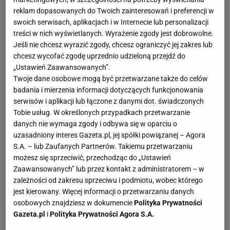
reklam dopasowanych do Twoich zainteresowań i preferencji w
swoich serwisach, aplikacjach i w Internecie lub personalizacji
treści w nich wyświetlanych. Wyrażenie zgody jest dobrowolne.
Jeśli nie chcesz wyrazić zgody, chcesz ograniczyć jej zakres lub
chcesz wycofać zgodę uprzednio udzieloną przejdź do
„Ustawień Zaawansowanych”.
Twoje dane osobowe mogą być przetwarzane także do celów
badania i mierzenia informacji dotyczących funkcjonowania
serwisów i aplikacji lub łączone z danymi dot. świadczonych
Tobie usług. W określonych przypadkach przetwarzanie
danych nie wymaga zgody i odbywa się w oparciu o
uzasadniony interes Gazeta.pl, jej spółki powiązanej – Agora
S.A. – lub Zaufanych Partnerów. Takiemu przetwarzaniu
możesz się sprzeciwić, przechodząc do „Ustawień
Zaawansowanych” lub przez kontakt z administratorem – w
zależności od zakresu sprzeciwu i podmiotu, wobec którego
jest kierowany. Więcej informacji o przetwarzaniu danych
osobowych znajdziesz w dokumencie
Polityka Prywatności
Gazeta.pl
i
Polityka Prywatności Agora S.A.
Zobacz wideo
Podolski o fascynacji światem