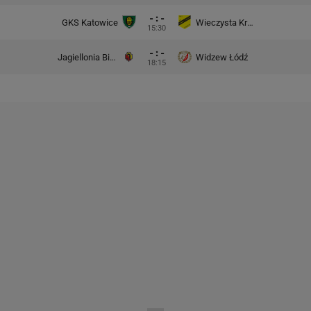
- : -
GKS Katowice
Wieczysta Kraków
15:30
- : -
Jagiellonia Białystok
Widzew Łódź
18:15