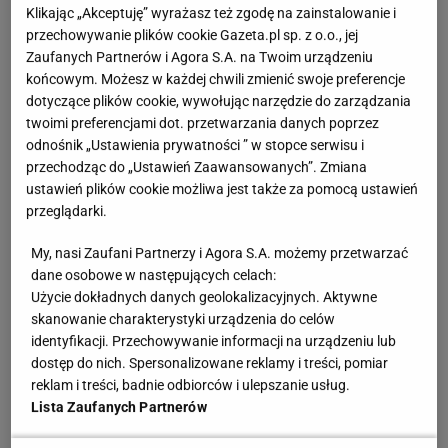
Klikając „Akceptuję” wyrażasz też zgodę na zainstalowanie i
kibiców. "Z tego się to bierze"
przechowywanie plików cookie Gazeta.pl sp. z o.o., jej
Zaufanych Partnerów i Agora S.A. na Twoim urządzeniu
Co za historia! Puszcza Niepołomice zagra w
końcowym. Możesz w każdej chwili zmienić swoje preferencje
dotyczące plików cookie, wywołując narzędzie do zarządzania
Ekstraklasie
twoimi preferencjami dot. przetwarzania danych poprzez
odnośnik „Ustawienia prywatności ” w stopce serwisu i
Puszcza Niepołomice została założona w 1923 roku,
przechodząc do „Ustawień Zaawansowanych”. Zmiana
pierwotnie pod nazwą "Niepołomianka". Obecną
ustawień plików cookie możliwa jest także za pomocą ustawień
przeglądarki.
nazwę nosił wtedy konkurencyjny klub z miasta,
założony przez lokalną społeczność żydowską. Trzy
My, nasi Zaufani Partnerzy i Agora S.A. możemy przetwarzać
lata później nastąpiła fuzja obu zespołów, na skutek
dane osobowe w następujących celach:
Użycie dokładnych danych geolokalizacyjnych. Aktywne
czego powstał Amatorski Klub Sportowy
skanowanie charakterystyki urządzenia do celów
Niepołomice. "Puszcza" do nazwy wróci dopiero po
identyfikacji. Przechowywanie informacji na urządzeniu lub
wojnie, w 1948 roku, gdy zadecydowano na jej
dostęp do nich. Spersonalizowane reklamy i treści, pomiar
reklam i treści, badnie odbiorców i ulepszanie usług.
zmianie na LZS Puszcza. Obecna MKS Puszcza
Lista Zaufanych Partnerów
Niepołomice pojawiła się stosunkowo niedawno,