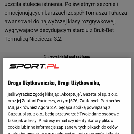
uczciła stulecie istnienia. Po świetnym sezonie i
emocjonujących barażach zespół Tomasza Tułacza
awansował do najwyższej klasy rozgrywkowej,
wygrywając w decydującym starciu z Bruk-Bet
Termalicą Nieciecza 3:2.
Droga Użytkowniczko, Drogi Użytkowniku,
jeśli wyrazisz zgodę klikając „Akceptuję”, Gazeta.pl sp. z o.o.
oraz jej Zaufani Partnerzy, w tym [
676
] Zaufanych Partnerów
IAB, jak również Agora S.A. będąca spółką powiązaną z
Gazeta.pl sp. z o.o., będą przetwarzać Twoje dane osobowe
takie jak adresy IP, adresy e-mail czy identyfikatory plików
cookie lub inne informacje zapisane w tych plikach do celów
marketingowych, w szczególności na potrzeby wyświetlania