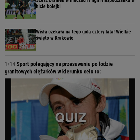
Sześć bramek w meczach I ligi! Niespodzianka w
hicie kolejki
Wisła czekała na tego gola cztery lata! Wielkie
święto w Krakowie
1/14
Sport polegający na przesuwaniu po lodzie
granitowych ciężarków w kierunku celu to: