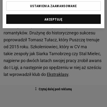
gdy klub przeszedł pod opiekę Urzędu Miasta i
USTAWIENIA ZAAWANSOWANE
Gminy.
Klub z Niepołomic ma chyba wszystko, aby stać się
AKCEPTUJĘ
ulubionym zespołem wszystkich piłkarskich
romantyków. Drużynę do historycznego sukcesu
poprowadził Tomasz Tułacz, który Puszczę trenuje
od 2015 roku. Szkoleniowiec, który w CV ma
takie zespoły jak Siarka Tarnobrzeg czy Stal Mielec,
najpierw po dwóch latach swojej pracy zrobił awans
do I Ligi, a następnie po spędzeniu w niej aż sześciu
lat wprowadził klub do
Ekstraklasy
.