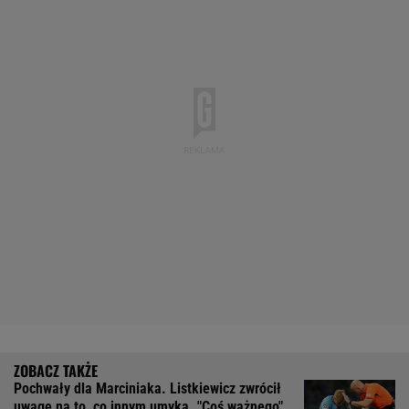
Pochwały dla Marciniaka. Listkiewicz zwrócił
uwagę na to, co innym umyka. "Coś ważnego"