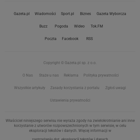
Gazeta.pl
Wiadomości
Sport.pl
Biznes
Gazeta Wyborcza
Buzz
Pogoda
Wideo
Tok.FM
Poczta
Facebook
RSS
Copyright © Gazeta.pl sp. z o.o.
O Nas
Staże u nas
Reklama
Polityka prywatności
Wszystkie artykuły
Zasady korzystania z portalu
Zgłoś uwagi
Ustawienia prywatności
Właściciel niniejszego serwisu nie wyraża zgody na zwielokrotnianie ani inne
korzystanie z utworów rozpowszechnionych w tym serwisie, w celu
eksploracji tekstów i danych. Więcej informacji w
zastrzeżeniu dot. eksploracji tekstów i danych