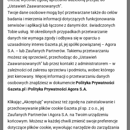
„Ustawień Zaawansowanych”.
Twoje dane osobowe mogą być przetwarzane także do celów
badania i mierzenia informacji dotyczących funkcjonowania
serwisów i aplikacji lub łączone z danymi dot. świadczonych
Tobie usług. W określonych przypadkach przetwarzanie
danych nie wymaga zgody i odbywa się w oparciu o
uzasadniony interes Gazeta.pl, jej spółki powiązanej – Agora
S.A. – lub Zaufanych Partnerów. Takiemu przetwarzaniu
możesz się sprzeciwić, przechodząc do „Ustawień
Zaawansowanych” lub przez kontakt z administratorem – w
zależności od zakresu sprzeciwu i podmiotu, wobec którego
jest kierowany. Więcej informacji o przetwarzaniu danych
osobowych znajdziesz w dokumencie
Polityka Prywatności
Gazeta.pl
i
Polityka Prywatności Agora S.A.
Zobacz wideo
Na tym polega fenomen Lecha
Klikając „Akceptuję” wyrażasz też zgodę na zainstalowanie i
Poznań w Europie. "A w ekstraklasie bryndza"
przechowywanie plików cookie Gazeta.pl sp. z o.o., jej
Zaufanych Partnerów i Agora S.A. na Twoim urządzeniu
Maciej Stolarczyk ma szczęście, że nie pracuje w
końcowym. Możesz w każdej chwili zmienić swoje preferencje
dotyczące plików cookie, wywołując narzędzie do zarządzania