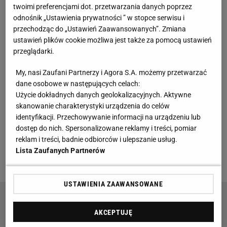
Jagiellonii z Cezarym Kuleszą? "Już by go nie było"
twoimi preferencjami dot. przetwarzania danych poprzez
odnośnik „Ustawienia prywatności ” w stopce serwisu i
Stolarczyk nadal nie może jednak spać spokojnie.
przechodząc do „Ustawień Zaawansowanych”. Zmiana
ustawień plików cookie możliwa jest także za pomocą ustawień
Ratuje go tylko ostatni mecz, a do tego napięte są
przeglądarki.
jego relacje z zarządem, któremu zarzucił m.in. zbyt
wygórowane oczekiwania. "Pomimo zwycięstwa
My, nasi Zaufani Partnerzy i Agora S.A. możemy przetwarzać
dane osobowe w następujących celach:
nad Górnikiem Zabrze 2:1, najbliższa przyszłość 51-
Użycie dokładnych danych geolokalizacyjnych. Aktywne
letniego trenera w Jagiellonii nie była pewna. Teraz
skanowanie charakterystyki urządzenia do celów
też nie jest, bo Stolarczyk nadal siedzi na beczce
identyfikacji. Przechowywanie informacji na urządzeniu lub
dostęp do nich. Spersonalizowane reklamy i treści, pomiar
prochu, ale będzie miał jeszcze jedną szansę na
reklam i treści, badnie odbiorców i ulepszanie usług.
podniesienie słabo grającego zespołu" -
pisał na
Lista Zaufanych Partnerów
Sport.pl o jego sytuacji Jakub Seweryn
.
USTAWIENIA ZAAWANSOWANE
Manchester United podjął decyzję ws. czerwonej
kartki Casemiro. Ostatecznie
AKCEPTUJĘ