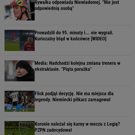
Rywalka odpowiada Niewiadomej. "Nie jest
odpowiednią osobą"
Prowadzili do 95. minuty i... nie wygrali.
Kuriozalny błąd w końcówce [WIDEO]
Media: Nadchodzi kolejna zmiana trenera w
ekstraklasie. "Piąta porażka"
Flick podjął decyzję. Nie ma miejsca dla
legendy. Niemiecki piłkarz zareagował
Koronie należał się karny w meczu z Legią?
PZPN zadecydował