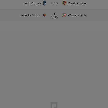
0 : 0
Lech Poznań
Piast Gliwice
- : -
Jagiellonia Białystok
Widzew Łódź
18:15