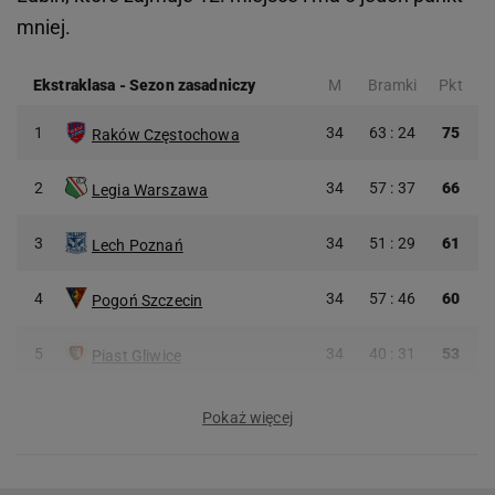
mniej.
Ekstraklasa
-
Sezon zasadniczy
M
Bramki
Pkt
1
34
63 : 24
75
Raków Częstochowa
2
34
57 : 37
66
Legia Warszawa
3
34
51 : 29
61
Lech Poznań
4
34
57 : 46
60
Pogoń Szczecin
5
34
40 : 31
53
Piast Gliwice
Pokaż więcej