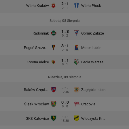
2 : 1
Wisła Kraków
Wisła Płock
2 : 1
Sobota, 08 Sierpnia
1 : 3
Radomiak
Górnik Zabrze
0 : 2
3 : 1
Pogoń Szczecin
Motor Lublin
2 : 0
1 : 1
Korona Kielce
Legia Warszawa
0 : 1
Niedziela, 09 Sierpnia
- : -
Raków Częstochowa
Zagłębie Lubin
12:45
0 : 0
Śląsk Wrocław
Cracovia
0 : 0
- : -
GKS Katowice
Wieczysta Kraków
15:30