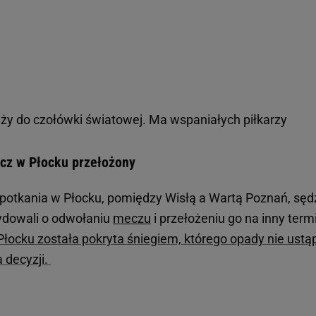
eży do czołówki światowej. Ma wspaniałych piłkarzy
ecz w Płocku przełożony
potkania w Płocku, pomiędzy Wisłą a Wartą Poznań, sęd
dowali o odwołaniu
meczu
i przełożeniu go na inny term
łocku została pokryta śniegiem, którego opady nie ustąp
 decyzji.