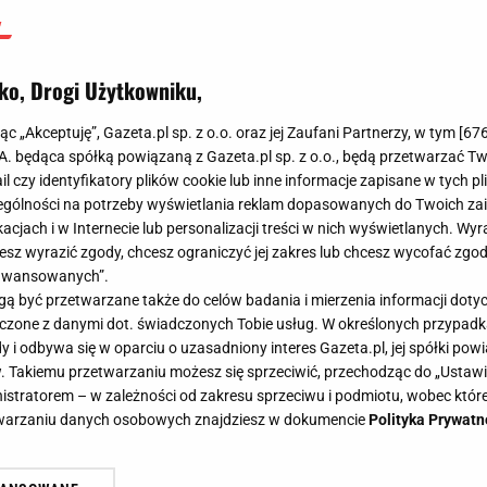
ko, Drogi Użytkowniku,
jąc „Akceptuję”, Gazeta.pl sp. z o.o. oraz jej Zaufani Partnerzy, w tym [
67
.A. będąca spółką powiązaną z Gazeta.pl sp. z o.o., będą przetwarzać T
ail czy identyfikatory plików cookie lub inne informacje zapisane w tych p
gólności na potrzeby wyświetlania reklam dopasowanych do Twoich zain
acjach i w Internecie lub personalizacji treści w nich wyświetlanych. Wyr
cesz wyrazić zgody, chcesz ograniczyć jej zakres lub chcesz wycofać zgo
aawansowanych”.
 być przetwarzane także do celów badania i mierzenia informacji dot
 łączone z danymi dot. świadczonych Tobie usług. W określonych przypad
i odbywa się w oparciu o uzasadniony interes Gazeta.pl, jej spółki powi
. Takiemu przetwarzaniu możesz się sprzeciwić, przechodząc do „Ust
nistratorem – w zależności od zakresu sprzeciwu i podmiotu, wobec które
etwarzaniu danych osobowych znajdziesz w dokumencie
Polityka Prywatn