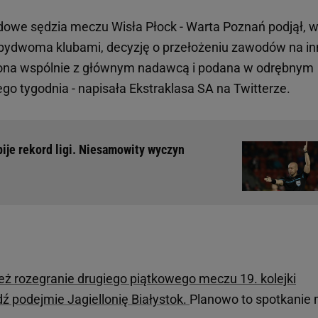
dowe sędzia meczu Wisła Płock - Warta Poznań podjął, 
bydwoma klubami, decyzję o przełożeniu zawodów na in
lona wspólnie z głównym nadawcą i podana w odrębnym
go tygodnia - napisała Ekstraklasa SA na Twitterze.
ije rekord ligi. Niesamowity wyczyn
eż rozegranie drugiego piątkowego meczu 19. kolejki
ź podejmie Jagiellonię Białystok.
Planowo to spotkanie