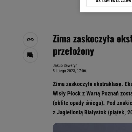
USTAWIENIA ZAA
Klikając „Akceptuję” wyra
Zaufanych Partnerów i A
dotyczące plików cookie,
odnośnik „Ustawienia pr
plików cookie możliwa je
Zima zaskoczyła ekst
My, nasi Zaufani Partne
przełożony
Użycie dokładnych danych
Przechowywanie informacji
badnie odbiorców i uleps
Jakub Seweryn
3 lutego 2023, 17:06
Zima zaskoczyła ekstraklasę. Eks
Wisły Płock z Wartą Poznań zost
(obfite opady śniegu). Pod znaki
z Jagiellonią Białystok (piątek, 2