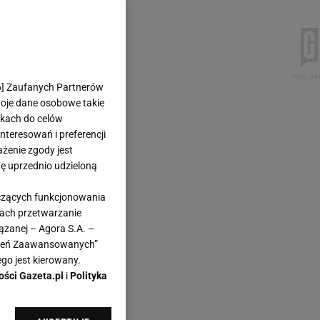
6
] Zaufanych Partnerów
woje dane osobowe takie
likach do celów
teresowań i preferencji
ażenie zgody jest
dę uprzednio udzieloną
yczących funkcjonowania
kach przetwarzanie
ązanej – Agora S.A. –
awień Zaawansowanych”
go jest kierowany.
ości Gazeta.pl
i
Polityka