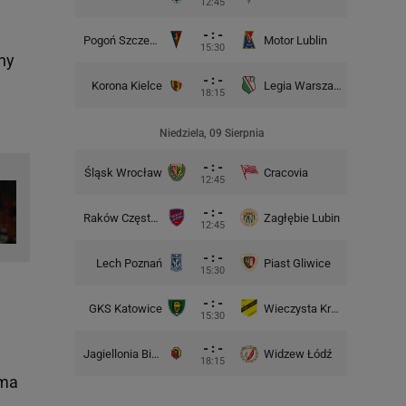
12:45
w
- : -
Pogoń Szczecin
Motor Lublin
Piast G
15:30
ny
- : -
Korona Kielce
Legia Warszawa
Widzew
18:15
Niedziela, 09 Sierpnia
- : -
Śląsk Wrocław
Cracovia
Motor 
12:45
- : -
Raków Częstochowa
Zagłębie Lubin
12:45
- : -
Lech Poznań
Piast Gliwice
Cra
15:30
- : -
GKS Katowice
Wieczysta Kraków
Wisła 
15:30
- : -
Jagiellonia Białystok
Widzew Łódź
Górnik 
18:15
 ma