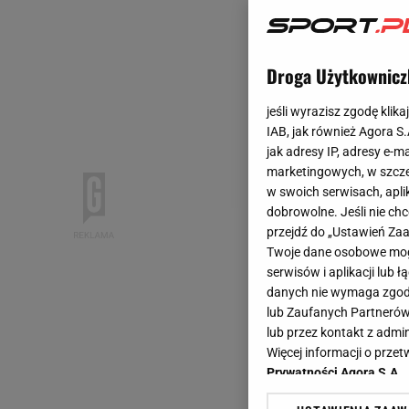
Droga Użytkownicz
jeśli wyrazisz zgodę klika
IAB, jak również Agora S
jak adresy IP, adresy e-m
marketingowych, w szcze
w swoich serwisach, aplik
dobrowolne. Jeśli nie ch
przejdź do „Ustawień Z
Twoje dane osobowe mogą
serwisów i aplikacji lub
danych nie wymaga zgody 
lub Zaufanych Partnerów
lub przez kontakt z admi
Więcej informacji o prz
Prywatności Agora S.A.