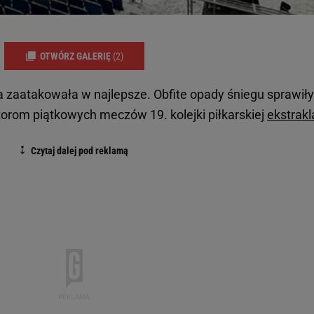
OTWÓRZ GALERIĘ
(2)
a zaatakowała w najlepsze. Obfite opady śniegu sprawiły
orom piątkowych meczów 19. kolejki piłkarskiej
ekstrakl