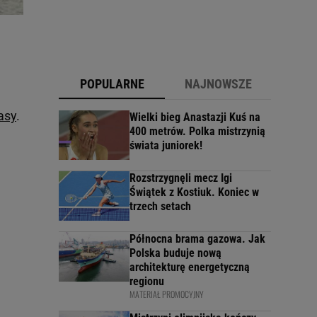
POPULARNE
NAJNOWSZE
asy
.
Wielki bieg Anastazji Kuś na
400 metrów. Polka mistrzynią
świata juniorek!
Rozstrzygnęli mecz Igi
Świątek z Kostiuk. Koniec w
trzech setach
Północna brama gazowa. Jak
Polska buduje nową
architekturę energetyczną
regionu
MATERIAŁ PROMOCYJNY