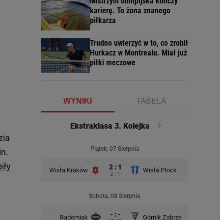
Mistrzyni olimpijska kończy
karierę. To żona znanego
piłkarza
Trudno uwierzyć w to, co zrobił
Hurkacz w Montrealu. Miał już
piłki meczowe
WYNIKI
TABELA
Ekstraklasa 3. Kolejka
zia
Piątek, 07 Sierpnia
in.
iły
2 : 1
Wisła Kraków
Wisła Płock
2 : 1
Sobota, 08 Sierpnia
- : -
Radomiak
Górnik Zabrze
Zagłębie