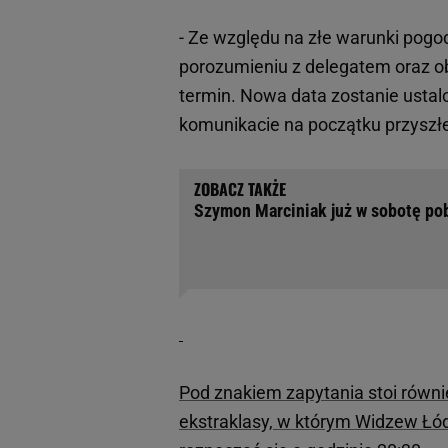
- Ze względu na złe warunki pogo
porozumieniu z delegatem oraz o
termin. Nowa data zostanie usta
komunikacie na początku przyszłe
Szymon Marciniak już w sobotę pob
Pod znakiem zapytania stoi równi
ekstraklasy, w którym Widzew Łód