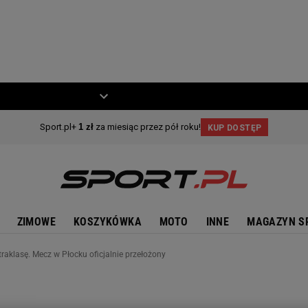
ZIECKO
MOTO
ZIMOWE
KOSZYKÓWKA
MOTO
INNE
MAGAZYN S
raklasę. Mecz w Płocku oficjalnie przełożony