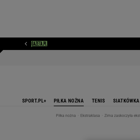
WIADOMOŚCI
NEXT
SPORT
PLOTEK
D
SPORT.PL+
PIŁKA NOŻNA
TENIS
SIATKÓWKA
Piłka nożna
Ekstraklasa
Zima zaskoczyła ekst