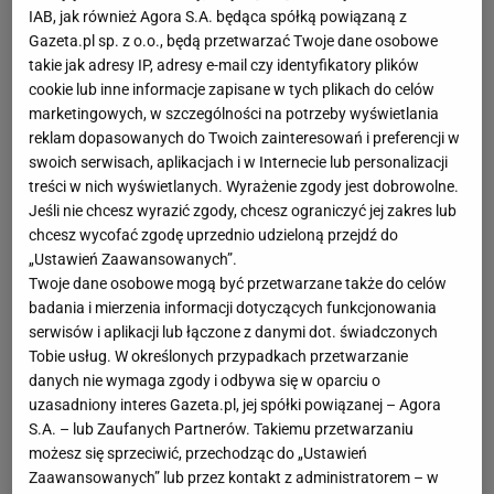
IAB, jak również Agora S.A. będąca spółką powiązaną z
Gazeta.pl sp. z o.o., będą przetwarzać Twoje dane osobowe
takie jak adresy IP, adresy e-mail czy identyfikatory plików
cookie lub inne informacje zapisane w tych plikach do celów
marketingowych, w szczególności na potrzeby wyświetlania
reklam dopasowanych do Twoich zainteresowań i preferencji w
swoich serwisach, aplikacjach i w Internecie lub personalizacji
treści w nich wyświetlanych. Wyrażenie zgody jest dobrowolne.
Jeśli nie chcesz wyrazić zgody, chcesz ograniczyć jej zakres lub
chcesz wycofać zgodę uprzednio udzieloną przejdź do
„Ustawień Zaawansowanych”.
Twoje dane osobowe mogą być przetwarzane także do celów
badania i mierzenia informacji dotyczących funkcjonowania
serwisów i aplikacji lub łączone z danymi dot. świadczonych
Tobie usług. W określonych przypadkach przetwarzanie
danych nie wymaga zgody i odbywa się w oparciu o
uzasadniony interes Gazeta.pl, jej spółki powiązanej – Agora
S.A. – lub Zaufanych Partnerów. Takiemu przetwarzaniu
możesz się sprzeciwić, przechodząc do „Ustawień
Zaawansowanych” lub przez kontakt z administratorem – w