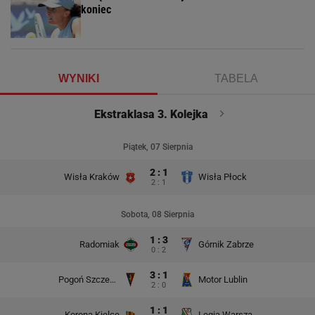
koniec
WYNIKI
TABELA
Ekstraklasa 3. Kolejka
Piątek, 07 Sierpnia
2 : 1
Wisła Kraków
Wisła Płock
2 : 1
Sobota, 08 Sierpnia
1 : 3
Radomiak
Górnik Zabrze
0 : 2
3 : 1
Pogoń Szczecin
Motor Lublin
2 : 0
1 : 1
Korona Kielce
Legia Warszawa