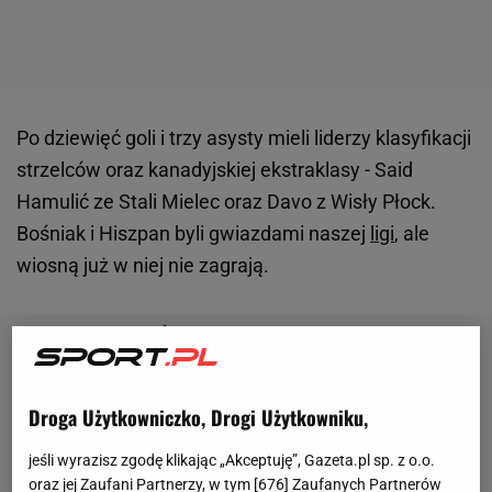
Po dziewięć goli i trzy asysty mieli liderzy klasyfikacji
strzelców oraz kanadyjskiej ekstraklasy - Said
Hamulić ze Stali Mielec oraz Davo z Wisły Płock.
Bośniak i Hiszpan byli gwiazdami naszej
ligi
, ale
wiosną już w niej nie zagrają.
Droga Użytkowniczko, Drogi Użytkowniku,
jeśli wyrazisz zgodę klikając „Akceptuję”, Gazeta.pl sp. z o.o.
oraz jej Zaufani Partnerzy, w tym [
676
] Zaufanych Partnerów