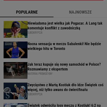
POPULARNE
NAJNOWSZE
Niewiadoma jest wielka jak Pogacar. A Lang tak
komentuje konflikt z zawodniczką
SUBSKRYPCJA
Nocna sensacja w meczu Sabalenki! Nie będzie
wielkiego hitu w Toronto
Jak teraz kupuje się nowy samochód w Polsce?
Rozmawiamy z ekspertem
MATERIAŁ PROMOCYJNY
Zwycięstwo z Martą Kostiuk dło Idze Świątek coś
więcej, niż tylko awans do ćwierćfinału
SUBSKRYPCJA
Świątek odwróciła losy meczu z Kostiuk! 6:2 na