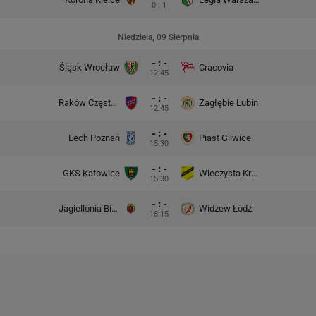
0 : 1
Niedziela, 09 Sierpnia
- : -
Śląsk Wrocław
Cracovia
12:45
- : -
Raków Częstochowa
Zagłębie Lubin
12:45
- : -
Lech Poznań
Piast Gliwice
15:30
- : -
GKS Katowice
Wieczysta Kraków
15:30
- : -
Jagiellonia Białystok
Widzew Łódź
18:15