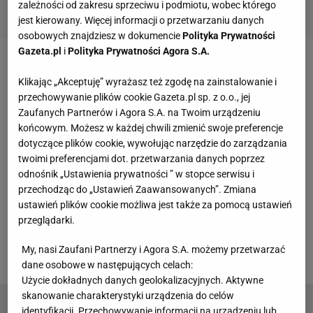
zależności od zakresu sprzeciwu i podmiotu, wobec którego
jest kierowany. Więcej informacji o przetwarzaniu danych
osobowych znajdziesz w dokumencie
Polityka Prywatności
Gazeta.pl
i
Polityka Prywatności Agora S.A.
Zobacz wideo
Ból głowy PZPN-u przed meczem z
Klikając „Akceptuję” wyrażasz też zgodę na zainstalowanie i
Albanią. Znamy kluczowy termin
przechowywanie plików cookie Gazeta.pl sp. z o.o., jej
Zaufanych Partnerów i Agora S.A. na Twoim urządzeniu
końcowym. Możesz w każdej chwili zmienić swoje preferencje
Najpierw do francuskiej Tuluzy przeniósł się
dotyczące plików cookie, wywołując narzędzie do zarządzania
Hamulić, teraz do belgijskiego KAS Eupen odszedł
twoimi preferencjami dot. przetwarzania danych poprzez
Davo. O transferze w środę rano poinformowała
odnośnik „Ustawienia prywatności ” w stopce serwisu i
przechodząc do „Ustawień Zaawansowanych”. Zmiana
Wisła Płock. "Davo, dziękujemy za fantastyczne
ustawień plików cookie możliwa jest także za pomocą ustawień
półrocze w naszych barwach i życzymy powodzenia
przeglądarki.
w dalszej karierze piłkarskiej" - napisano w
My, nasi Zaufani Partnerzy i Agora S.A. możemy przetwarzać
oficjalnym komunikacie.
dane osobowe w następujących celach:
Użycie dokładnych danych geolokalizacyjnych. Aktywne
skanowanie charakterystyki urządzenia do celów
Nie żyje wielki mistrz Jan Kudra. Jeden z
identyfikacji. Przechowywanie informacji na urządzeniu lub