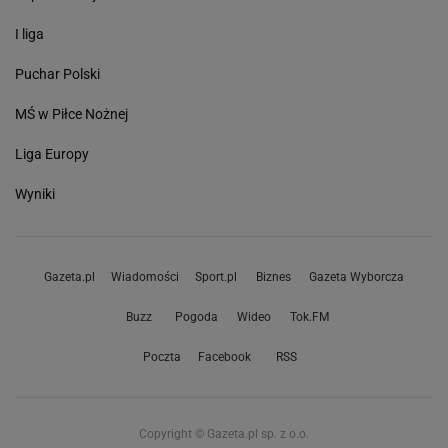
I liga
Puchar Polski
MŚ w Piłce Nożnej
Liga Europy
Wyniki
Gazeta.pl
Wiadomości
Sport.pl
Biznes
Gazeta Wyborcza
Buzz
Pogoda
Wideo
Tok.FM
Poczta
Facebook
RSS
Copyright © Gazeta.pl sp. z o.o.