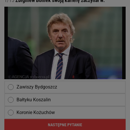
1/15
Zbigniew Boniek swoją karierę zaczynał w:
Zawiszy Bydgoszcz
Bałtyku Koszalin
Koronie Kożuchów
NASTĘPNE PYTANIE